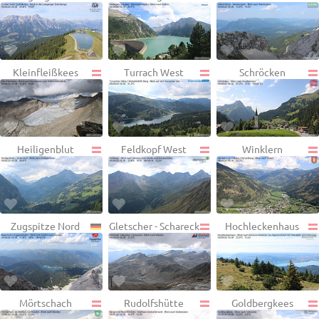
Kleinfleißkees
Turrach West
Schröcken
Heiligenblut
Feldkopf West
Winklern
Zugspitze Nord
Gletscher - Schareck
Hochleckenhaus
Mörtschach
Rudolfshütte
Goldbergkees