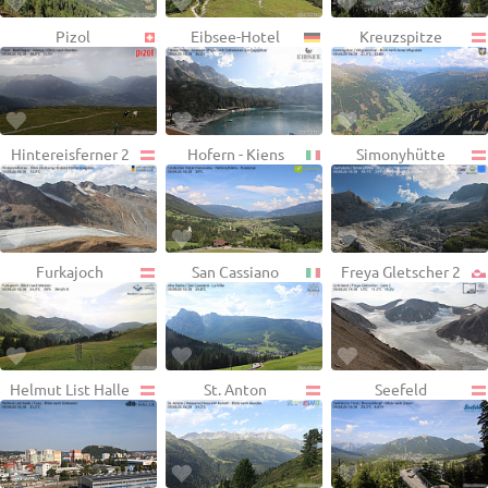
Pizol
Eibsee-Hotel
Kreuzspitze
Hintereisferner 2
Hofern - Kiens
Simonyhütte
Furkajoch
San Cassiano
Freya Gletscher 2
Helmut List Halle
St. Anton
Seefeld