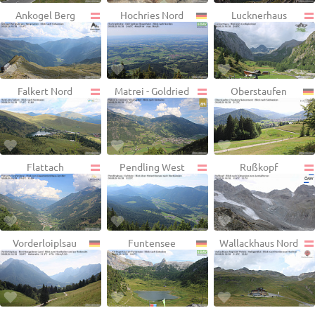
Ankogel Berg
Hochries Nord
Lucknerhaus
Falkert Nord
Matrei - Goldried
Oberstaufen
Flattach
Pendling West
Rußkopf
Vorderloiplsau
Funtensee
Wallackhaus Nord