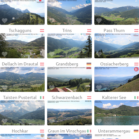
Tschagguns
Trins
Pass Thurn
Dellach im Drautal
Grandsberg
Ossiacherberg
Taisten Pustertal
Schwarzenbach
Kalterer See
Hochkar
Graun im Vinschgau
Unterammergau