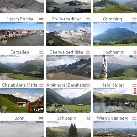
Husum Brücke
Großvenediger
Grimming
Gargellen
Oberwalderhütte
Hochhamm
Chalet Anna Maria
Alpinhotel Berghaus
Heidi-Hotel
•
LIVE
Bonn
Schlappin
Wien Bisamberg