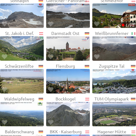
Sonnalpin
Gletscher - Panorama
Schmelzhof
•
LIVE
St. Jakob i. Def.
Darmstadt Ost
Weißbrunnferner
Schwärzenlifte
Flensburg
Zugspitze Tal
Waldwipfelweg
Bockkogel
TUM Olympiapark
Balderschwang
BKK - Kaiserburg
Hagener Hütte