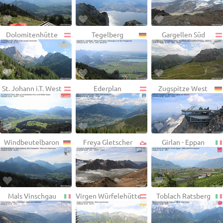
Dolomitenhütte
Tegelberg
Gargellen Süd
St. Johann i.T. West
Ederplan
Zugspitze West
Windbeutelbaron
Freya Gletscher
Girlan - Eppan
Mals Vinschgau
Virgen Würfelehütte
Toblach Ratsberg