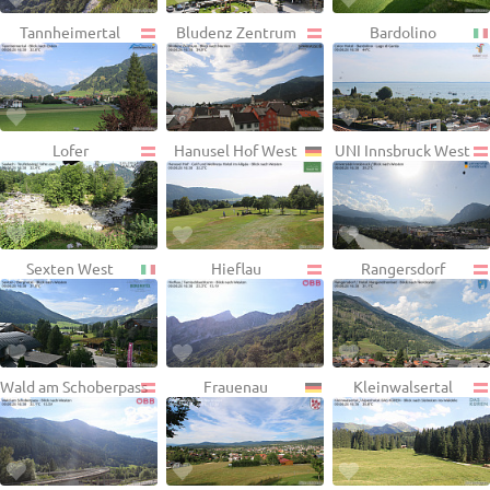
Tannheimertal
Bludenz Zentrum
Bardolino
Lofer
Hanusel Hof West
UNI Innsbruck West
Sexten West
Hieflau
Rangersdorf
Wald am Schoberpass
Frauenau
Kleinwalsertal