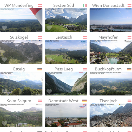
WP Munderfing
Sexten Süd
Wien Donaustadt
Sulzkogel
Leutasch
Mayrhofen
Gsteig
Pass Lueg
Buchkopfturm
Kolm-Saigurn
Darmstadt West
Tisenjoch