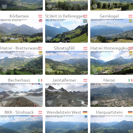
Körbersee
St.Veit in Defereggen
Gernkogel
Matrei - Bretterwand
Sibratsgfäll
Matrei Hintereggkoge
Becherhaus
Jamtalferner
Meran
BKK - Strohsack
Wendelstein West
Marquartstein