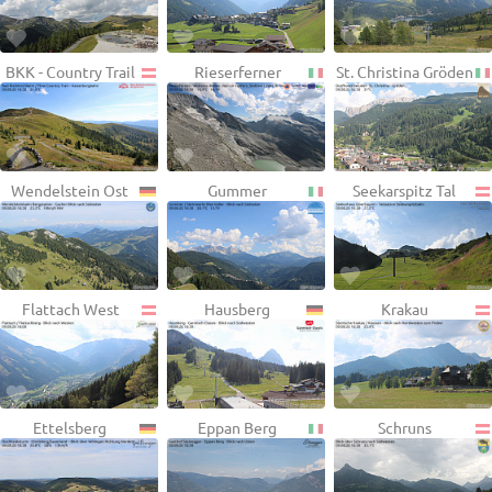
BKK - Country Trail
Rieserferner
St. Christina Gröden
Wendelstein Ost
Gummer
Seekarspitz Tal
Flattach West
Hausberg
Krakau
Ettelsberg
Eppan Berg
Schruns