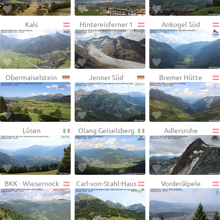
Kals
Hintereisferner 1
Ankogel Süd
Obermaiselstein
Jenner Süd
Bremer Hütte
Lüsen
Olang Geiselsberg
Adlersruhe
BKK - Wiesernock
Carl-von-Stahl-Haus
Vorderälpele