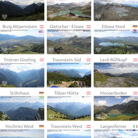
Burg Altpernstein
Gletscher - Eissee
Eibsee Nord
Tristner Ginzling
Traunstein Süd
Lech Rüfikopf
Stöhrhaus
Tölzer Hütte
Mooserboden
Hochries West
Traunstein West
Langenferner