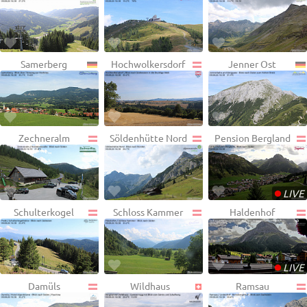
Samerberg
Hochwolkersdorf
Jenner Ost
Zechneralm
Söldenhütte Nord
Pension Bergland
•
LIVE
Schulterkogel
Schloss Kammer
Haldenhof
•
LIVE
Damüls
Wildhaus
Ramsau