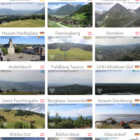
Husum Marktplatz
Fanningberg
Dornbirn
Andelsbuch
Feldberg Taunus
LMU-Klinikum Süd
Lienz Faschingalm
Berghaus Sonnenfels
Husum Dockkoog
Röthis Ost
Röthis West
Oberstdorf