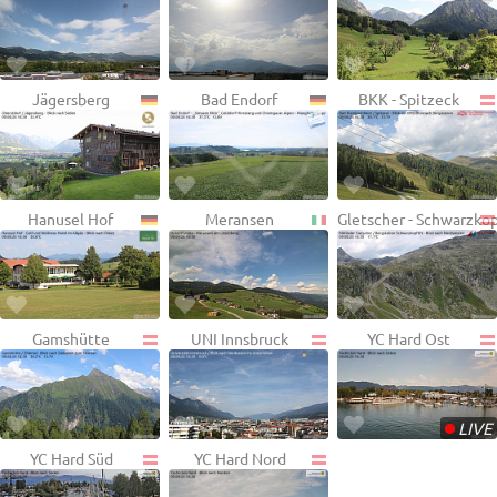
Jägersberg
Bad Endorf
BKK - Spitzeck
Hanusel Hof
Meransen
Gletscher - Schwarzko
Gamshütte
UNI Innsbruck
YC Hard Ost
•
LIVE
YC Hard Süd
YC Hard Nord