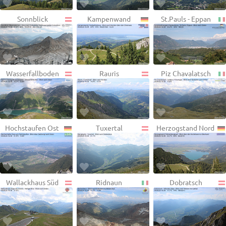
Sonnblick
Kampenwand
St.Pauls - Eppan
Wasserfallboden
Rauris
Piz Chavalatsch
Hochstaufen Ost
Tuxertal
Herzogstand Nord
Wallackhaus Süd
Ridnaun
Dobratsch