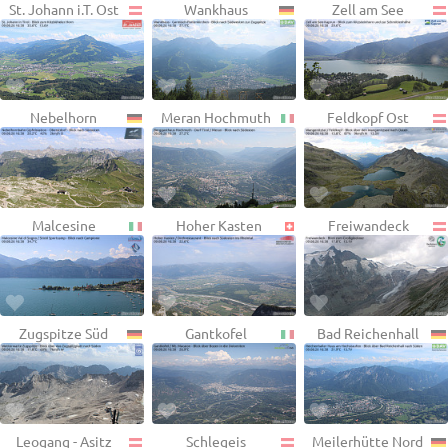
St. Johann i.T. Ost
Wankhaus
Zell am See
Nebelhorn
Meran Hochmuth
Feldkopf Ost
Malcesine
Hoher Kasten
Freiwandeck
Zugspitze Süd
Gantkofel
Bad Reichenhall
Leogang - Asitz
Schlegeis
Meilerhütte Nord