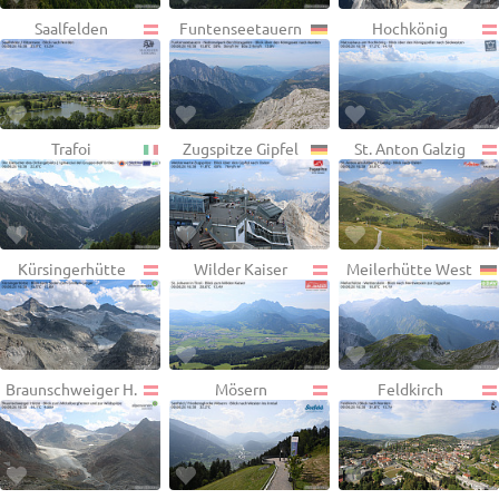
Saalfelden
Funtenseetauern
Hochkönig
Trafoi
Zugspitze Gipfel
St. Anton Galzig
Kürsingerhütte
Wilder Kaiser
Meilerhütte West
Braunschweiger H.
Mösern
Feldkirch