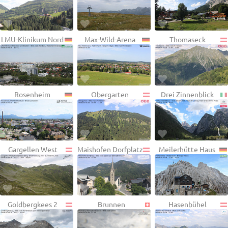
LMU-Klinikum Nord
Max-Wild-Arena
Thomaseck
Rosenheim
Obergarten
Drei Zinnenblick
Gargellen West
Maishofen Dorfplatz
Meilerhütte Haus
Goldbergkees 2
Brunnen
Hasenbühel