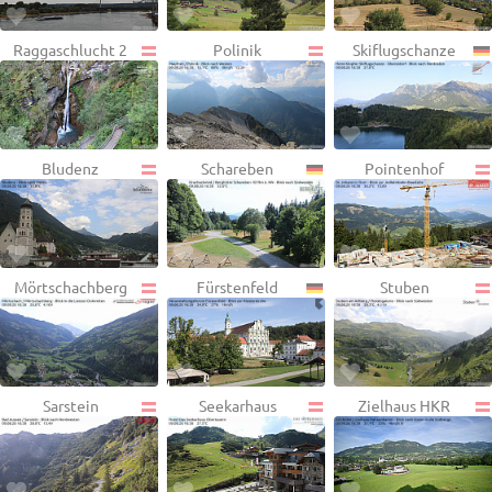
Raggaschlucht 2
Polinik
Skiflugschanze
Bludenz
Schareben
Pointenhof
Mörtschachberg
Fürstenfeld
Stuben
Sarstein
Seekarhaus
Zielhaus HKR