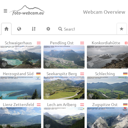
Webcam Overview
Schwaigerhaus
Pendling Ost
Konkordiahütte
Herzogstand Süd
Seekarspitz Berg
Schleching
Lienz Zettersfeld
Lech am Arlberg
Zugspitze Ost