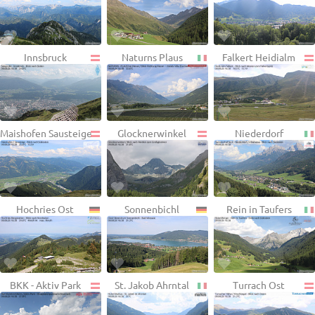
Innsbruck
Naturns Plaus
Falkert Heidialm
Maishofen Sausteige
Glocknerwinkel
Niederdorf
Hochries Ost
Sonnenbichl
Rein in Taufers
BKK - Aktiv Park
St. Jakob Ahrntal
Turrach Ost