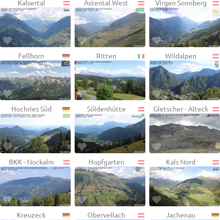
Kalsertal
Astental West
Virgen Sonnberg
Fellhorn
Ritten
Wildalpen
Hochries Süd
Söldenhütte
Gletscher - Alteck
BKK - Nockalm
Hopfgarten
Kals Nord
Kreuzeck
Obervellach
Jachenau