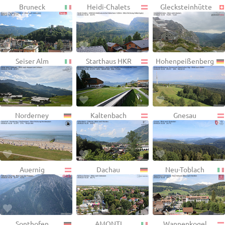
Bruneck
Heidi-Chalets
Glecksteinhütte
Seiser Alm
Starthaus HKR
Hohenpeißenberg
Norderney
Kaltenbach
Gnesau
Auernig
Dachau
Neu-Toblach
Sonthofen
AMONTI
Wannenkogel