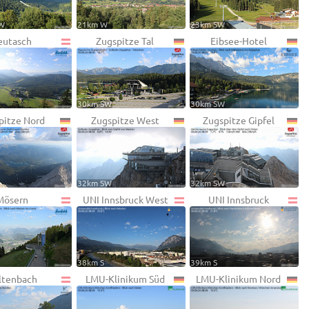
SW
21km W
23km SW
eutasch
Zugspitze Tal
Eibsee-Hotel
30km SW
30km SW
pitze Nord
Zugspitze West
Zugspitze Gipfel
32km SW
32km SW
Mösern
UNI Innsbruck West
UNI Innsbruck
38km S
39km S
ltenbach
LMU-Klinikum Süd
LMU-Klinikum Nord