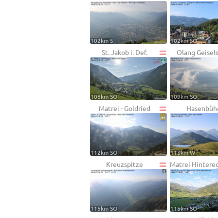
102km S
102km SO
St. Jakob i. Def.
Olang Geisel
108km SO
109km SO
Matrei - Goldried
Hasenbüh
112km SO
113km W
Kreuzspitze
Matrei Hintere
115km SO
115km SO