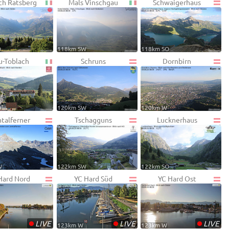
ch Ratsberg
Mals Vinschgau
Schwaigerhaus
O
118km SW
118km SO
-Toblach
Schruns
Dornbirn
O
120km SW
120km W
talferner
Tschagguns
Lucknerhaus
W
122km SW
122km SO
Hard Nord
YC Hard Süd
YC Hard Ost
•
•
•
LIVE
LIVE
LIVE
123km W
123km W