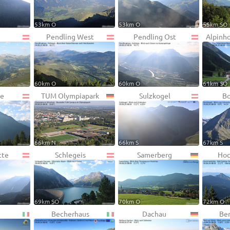
53km O
53km O
55km SO
Pendling West
Pendling Ost
Alpinh
60km O
60km O
61km SO
e
TUM Olympiapark
Sulzkogel
Bo
66km N
66km S
67km S
tte
Schlegeis
Samerberg
Hoc
69km SO
70km O
72km O
Becherhaus
Dachau
Ber