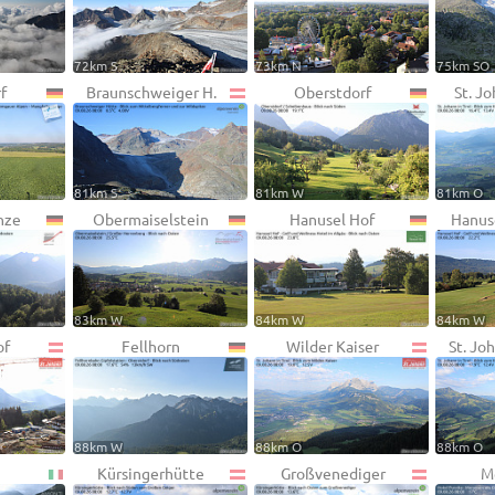
72km S
73km N
75km SO
f
Braunschweiger H.
Oberstdorf
St. Jo
81km S
81km W
81km O
nze
Obermaiselstein
Hanusel Hof
Hanus
83km W
84km W
84km W
of
Fellhorn
Wilder Kaiser
St. Joh
88km W
88km O
88km O
Kürsingerhütte
Großvenediger
M