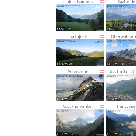
Schloss Kammer
Saalfelde
116km O
117km O
Furkajoch
Oberwalderh
118km W
119km SO
Adlersruhe
St. Christina 
120km SO
120km S
Glocknerwinkel
Funtense
122km SO
122km O