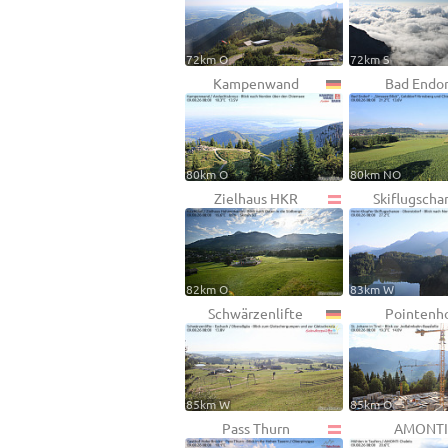
72km O
72km S
Kampenwand
Bad Endor
80km O
80km NO
Zielhaus HKR
Skiflugscha
82km O
83km W
Schwärzenlifte
Pointenh
85km W
85km O
Pass Thurn
AMONTI