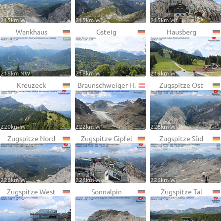
215km W
215km W
215km W
Wankhaus
Gsteig
Hausberg
218km NW
218km W
219km W
Kreuzeck
Braunschweiger H.
Zugspitze Ost
220km W
222km W
226km W
Zugspitze Nord
Zugspitze Gipfel
Zugspitze Süd
226km W
226km W
226km W
Zugspitze West
Sonnalpin
Zugspitze Tal