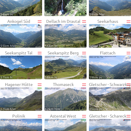
54km W
54km W
54km NW
Ankogel Süd
Dellach im Drautal
Seekarhaus
55km NW
56km W
56km N
Seekarspitz Tal
Seekarspitz Berg
Flattach
57km N
58km N
59km W
Hagener Hütte
Thomaseck
Gletscher - Schwarzko
62km NW
62km NW
65km W
Polinik
Astental West
Gletscher - Schareck