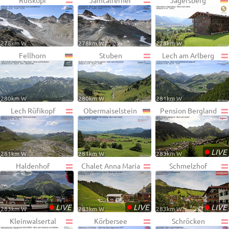
Rußkopf
Jamtalferner
Jägersberg
278km W
278km W
278km W
Fellhorn
Stuben
Lech am Arlberg
280km W
280km W
281km W
Lech Rüfikopf
Obermaiselstein
Pension Bergland
•
LIVE
281km W
281km W
283km W
Haldenhof
Chalet Anna Maria
Schmelzhof
•
•
•
LIVE
LIVE
LIVE
283km W
283km W
283km W
Kleinwalsertal
Körbersee
Schröcken