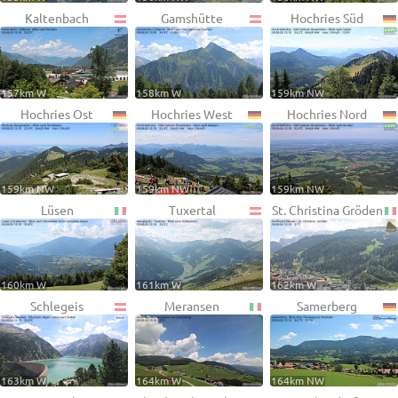
Kaltenbach
Gamshütte
Hochries Süd
157km W
158km W
159km NW
Hochries Ost
Hochries West
Hochries Nord
159km NW
159km NW
159km NW
Lüsen
Tuxertal
St. Christina Gröden
160km W
161km W
162km W
Schlegeis
Meransen
Samerberg
163km W
164km W
164km NW