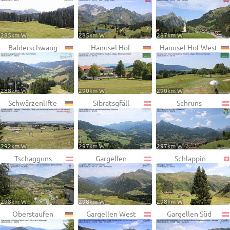
285km W
285km W
287km W
Balderschwang
Hanusel Hof
Hanusel Hof West
288km W
290km W
290km W
Schwärzenlifte
Sibratsgfäll
Schruns
292km W
297km W
297km W
Tschagguns
Gargellen
Schlappin
298km W
298km W
298km W
Oberstaufen
Gargellen West
Gargellen Süd