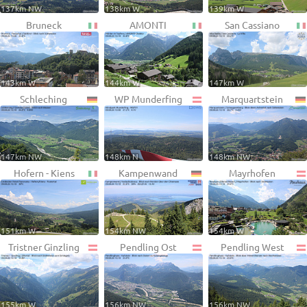
137km NW
138km W
139km W
Bruneck
AMONTI
San Cassiano
143km W
144km W
147km W
Schleching
WP Munderfing
Marquartstein
147km NW
148km N
148km NW
Hofern - Kiens
Kampenwand
Mayrhofen
151km W
154km NW
154km W
Tristner Ginzling
Pendling Ost
Pendling West
155km W
156km NW
156km NW