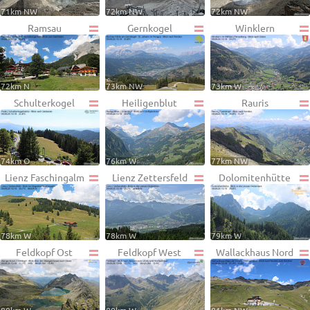
71km NW
72km NW
72km NW
Ramsau
Gernkogel
Winklern
72km N
73km NW
73km W
Schulterkogel
Heiligenblut
Rauris
74km O
76km W
77km NW
Lienz Faschingalm
Lienz Zettersfeld
Dolomitenhütte
78km W
78km W
79km W
Feldkopf Ost
Feldkopf West
Wallackhaus Nord