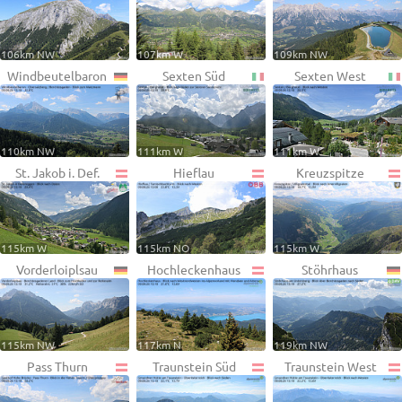
106km NW
107km W
109km NW
Windbeutelbaron
Sexten Süd
Sexten West
110km NW
111km W
111km W
St. Jakob i. Def.
Hieflau
Kreuzspitze
115km W
115km NO
115km W
Vorderloiplsau
Hochleckenhaus
Stöhrhaus
115km NW
117km N
119km NW
Pass Thurn
Traunstein Süd
Traunstein West