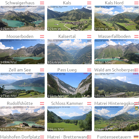
Schwaigerhaus
Kals
Kals Nord
92km NW
92km W
93km W
Mooserboden
Kalsertal
Wasserfallboden
94km NW
95km W
96km NW
Zell am See
Pass Lueg
Wald am Schoberpass
97km NW
98km NW
98km NO
Rudolfshütte
Schloss Kammer
Matrei Hintereggkoge
98km NW
99km NW
99km W
Maishofen Dorfplatz
Matrei - Bretterwand
Funtenseetauern