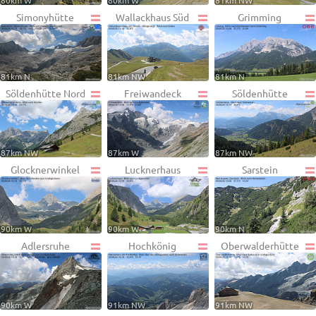
80km W
80km W
81km NW
Simonyhütte
Wallackhaus Süd
Grimming
81km N
81km NW
81km N
Söldenhütte Nord
Freiwandeck
Söldenhütte
87km NW
87km W
87km NW
Glocknerwinkel
Lucknerhaus
Sarstein
90km W
90km W
90km N
Adlersruhe
Hochkönig
Oberwalderhütte
90km W
91km NW
91km NW