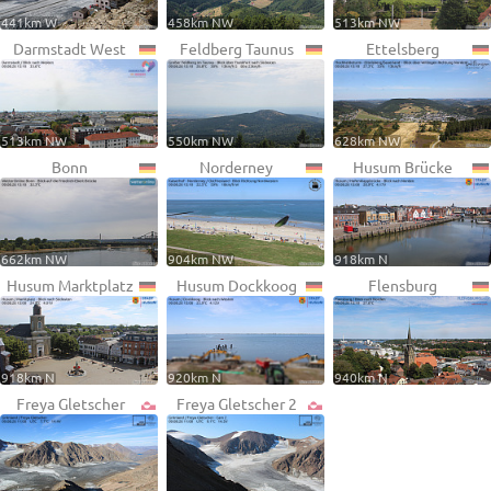
441km W
458km NW
513km NW
Darmstadt West
Feldberg Taunus
Ettelsberg
513km NW
550km NW
628km NW
Bonn
Norderney
Husum Brücke
662km NW
904km NW
918km N
Husum Marktplatz
Husum Dockkoog
Flensburg
918km N
920km N
940km N
Freya Gletscher
Freya Gletscher 2