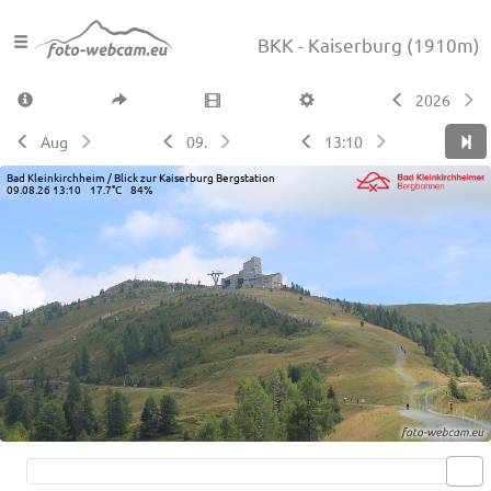
BKK - Kaiserburg
(1910m)
2026
Aug
09.
13:10
Bad Kleinkirchheim / Blick zur Kaiserburg Bergstation
09.08.26 13:10 17.7°C 84%
Live video available →
View