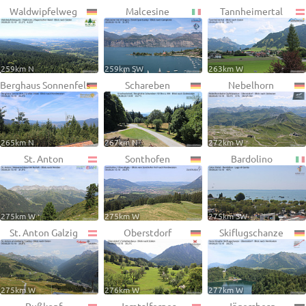
Waldwipfelweg
Malcesine
Tannheimertal
259km N
259km SW
263km W
Berghaus Sonnenfels
Schareben
Nebelhorn
265km N
267km N
272km W
St. Anton
Sonthofen
Bardolino
275km W
275km W
275km SW
St. Anton Galzig
Oberstdorf
Skiflugschanze
275km W
276km W
277km W