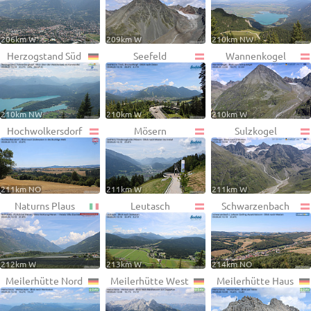
206km W
209km W
210km NW
Herzogstand Süd
Seefeld
Wannenkogel
210km NW
210km W
210km W
Hochwolkersdorf
Mösern
Sulzkogel
211km NO
211km W
211km W
Naturns Plaus
Leutasch
Schwarzenbach
212km W
213km W
214km NO
Meilerhütte Nord
Meilerhütte West
Meilerhütte Haus