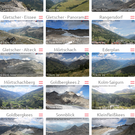
66km W
66km W
67km NW
Gletscher - Eissee
Gletscher - Panorama
Rangersdorf
67km NW
67km NW
68km W
Gletscher - Alteck
Mörtschach
Ederplan
69km NW
70km W
70km W
Mörtschachberg
Goldbergkees 2
Kolm-Saigurn
70km W
70km NW
71km NW
Goldbergkees
Sonnblick
Kleinfleißkees