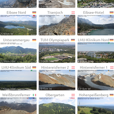
226km W
226km W
226km W
Eibsee Nord
Tisenjoch
Eibsee-Hotel
226km W
227km W
227km W
Unterammergau
TUM Olympiapark
LMU-Klinikum Nord
229km NW
230km NW
230km NW
LMU-Klinikum Süd
Hintereisferner 2
Hintereisferner 1
230km NW
231km W
231km W
Weißbrunnferner
Obergarten
Hohenpeißenberg