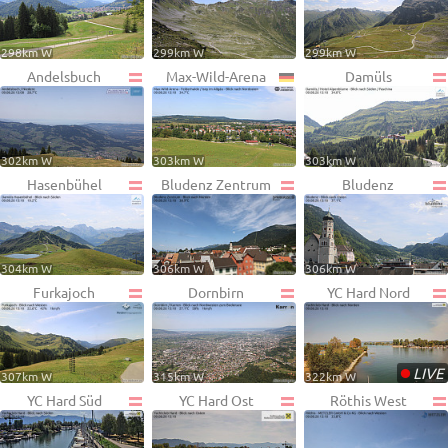
298km W
299km W
299km W
Andelsbuch
Max-Wild-Arena
Damüls
302km W
303km W
303km W
Hasenbühel
Bludenz Zentrum
Bludenz
304km W
306km W
306km W
Furkajoch
Dornbirn
YC Hard Nord
•
LIVE
307km W
315km W
322km W
YC Hard Süd
YC Hard Ost
Röthis West