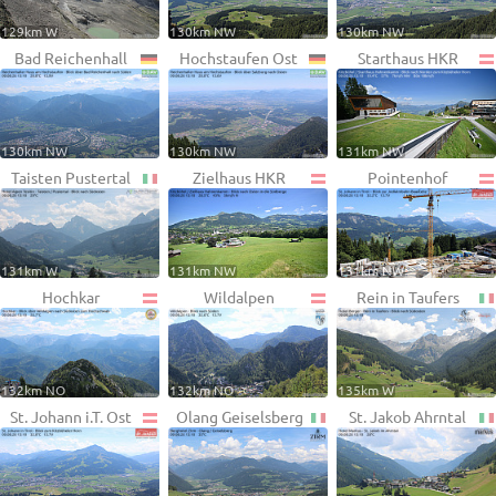
129km W
130km NW
130km NW
Bad Reichenhall
Hochstaufen Ost
Starthaus HKR
130km NW
130km NW
131km NW
Taisten Pustertal
Zielhaus HKR
Pointenhof
131km W
131km NW
131km NW
Hochkar
Wildalpen
Rein in Taufers
132km NO
132km NO
135km W
St. Johann i.T. Ost
Olang Geiselsberg
St. Jakob Ahrntal