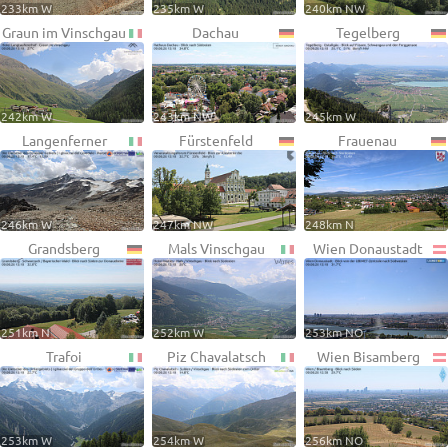
233km W
235km W
240km NW
Graun im Vinschgau
Dachau
Tegelberg
242km W
243km NW
245km W
Langenferner
Fürstenfeld
Frauenau
246km W
247km NW
248km N
Grandsberg
Mals Vinschgau
Wien Donaustadt
251km N
252km W
253km NO
Trafoi
Piz Chavalatsch
Wien Bisamberg
253km W
254km W
256km NO