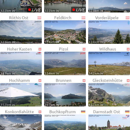
•
•
LIVE
LIVE
322km W
322km W
323km W
Röthis Ost
Feldkirch
Vorderälpele
323km W
324km W
324km W
Hoher Kasten
Pizol
Wildhaus
333km W
334km W
342km W
Hochhamm
Brunnen
Glecksteinhütte
352km W
397km W
437km W
Konkordiahütte
Buchkopfturm
Darmstadt Ost