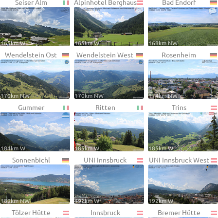
Seiser Alm
Alpinhotel Berghaus
Bad Endorf
165km W
165km W
168km NW
Wendelstein Ost
Wendelstein West
Rosenheim
170km NW
170km NW
174km NW
Gummer
Ritten
Trins
184km W
185km W
185km W
Sonnenbichl
UNI Innsbruck
UNI Innsbruck West
189km NW
192km W
192km W
Tölzer Hütte
Innsbruck
Bremer Hütte