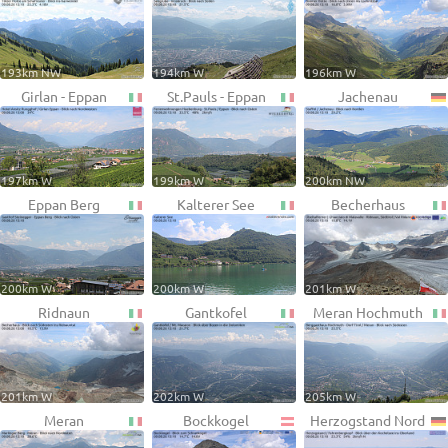
193km NW
194km W
196km W
Girlan - Eppan
St.Pauls - Eppan
Jachenau
197km W
199km W
200km NW
Eppan Berg
Kalterer See
Becherhaus
200km W
200km W
201km W
Ridnaun
Gantkofel
Meran Hochmuth
201km W
202km W
205km W
Meran
Bockkogel
Herzogstand Nord