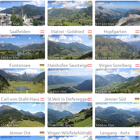
100km NW
100km W
101km NW
Saalfelden
Matrei - Goldried
Hopfgarten
102km NW
102km W
103km W
Funtensee
Maishofen Sausteige
Virgen Sonnberg
103km NW
104km NW
105km W
Carl-von-Stahl-Haus
St.Veit in Defereggen
Jenner Süd
105km NW
106km W
106km NW
Jenner Ost
Virgen Würfelehütte
Leogang - Asitz