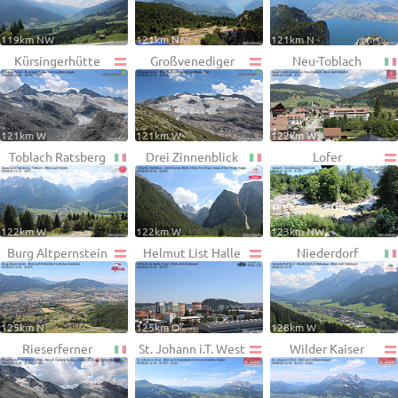
119km NW
121km N
121km N
Kürsingerhütte
Großvenediger
Neu-Toblach
121km W
121km W
122km W
Toblach Ratsberg
Drei Zinnenblick
Lofer
122km W
122km W
123km NW
Burg Altpernstein
Helmut List Halle
Niederdorf
125km N
125km O
128km W
Rieserferner
St. Johann i.T. West
Wilder Kaiser