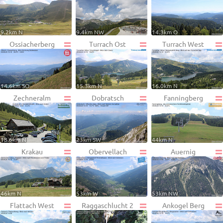
9.2km N
9.4km NW
14.3km O
Ossiacherberg
Turrach Ost
Turrach West
14.6km SO
15.3km N
16.0km N
Zechneralm
Dobratsch
Fanningberg
18.6km N
23km SW
44km N
Krakau
Obervellach
Auernig
46km N
53km W
53km NW
Flattach West
Raggaschlucht 2
Ankogel Berg