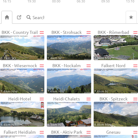
16:15
19:30
00:00
06:30
09:50
13:10
BKK - Country Trail
BKK - Strohsack
BKK - Römerbad
0.7km SO
1.4km W
2.9km NW
BKK - Wiesernock
BKK - Nockalm
Falkert Nord
7.4km NW
7.4km NW
7.6km N
Heidi-Hotel
Heidi-Chalets
BKK - Spitzeck
8.4km N
8.5km N
8.8km NW
Falkert Heidialm
BKK - Aktiv Park
Gnesau