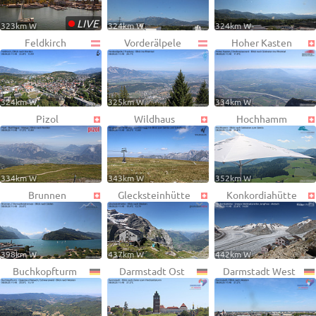
•
LIVE
323km W
324km W
324km W
Feldkirch
Vorderälpele
Hoher Kasten
324km W
325km W
334km W
Pizol
Wildhaus
Hochhamm
334km W
343km W
352km W
Brunnen
Glecksteinhütte
Konkordiahütte
398km W
437km W
442km W
Buchkopfturm
Darmstadt Ost
Darmstadt West