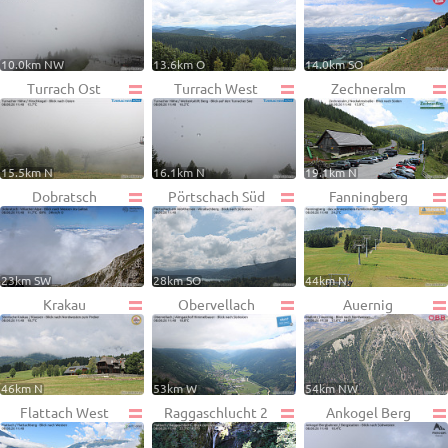
10.0km NW
13.6km O
14.0km SO
Turrach Ost
Turrach West
Zechneralm
15.5km N
16.1km N
19.1km N
Dobratsch
Pörtschach Süd
Fanningberg
23km SW
28km SO
44km N
Krakau
Obervellach
Auernig
46km N
53km W
54km NW
Flattach West
Raggaschlucht 2
Ankogel Berg