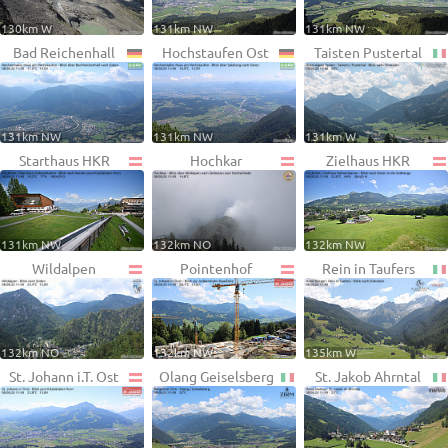
130km W
131km NW
131km NW
Bad Reichenhall
Hochstaufen Ost
Taisten Pustertal
131km NW
131km NW
131km W
Starthaus HKR
Hochkar
Zielhaus HKR
131km NW
132km NO
132km NW
Wildalpen
Pointenhof
Rein in Taufers
132km NO
132km NW
135km W
St. Johann i.T. Ost
Olang Geiselsberg
St. Jakob Ahrntal