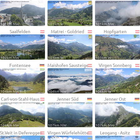
101km NW
101km W
101km NW
Saalfelden
Matrei - Goldried
Hopfgarten
102km NW
103km W
103km W
Funtensee
Maishofen Sausteige
Virgen Sonnberg
104km NW
104km NW
106km W
Carl-von-Stahl-Haus
Jenner Süd
Jenner Ost
106km NW
107km NW
107km NW
St.Veit in Defereggen
Virgen Würfelehütte
Leogang - Asitz