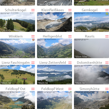
72km NW
73km NW
73km N
Schulterkogel
Kleinfleißkees
Gernkogel
73km O
73km NW
74km NW
Winklern
Heiligenblut
Rauris
74km W
77km W
78km NW
Lienz Faschingalm
Lienz Zettersfeld
Dolomitenhütte
78km W
78km W
79km W
Feldkopf Ost
Feldkopf West
Simonyhütte