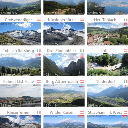
120km NW
121km N
121km N
Großvenediger
Kürsingerhütte
Neu-Toblach
122km W
122km W
122km W
Toblach Ratsberg
Drei Zinnenblick
Lofer
123km W
123km W
124km NW
Helmut List Halle
Burg Altpernstein
Niederdorf
125km O
125km N
129km W
Rieserferner
Wilder Kaiser
St. Johann i.T. West