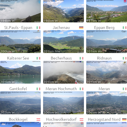
194km W
196km W
197km W
St.Pauls - Eppan
Jachenau
Eppan Berg
200km W
201km NW
201km W
Kalterer See
Becherhaus
Ridnaun
201km W
201km W
201km W
Gantkofel
Meran Hochmuth
Meran
202km W
206km W
206km W
Bockkogel
Hochwolkersdorf
Herzogstand Nord