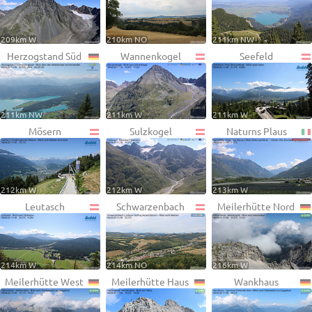
209km W
210km NO
211km NW
Herzogstand Süd
Wannenkogel
Seefeld
211km NW
211km W
211km W
Mösern
Sulzkogel
Naturns Plaus
212km W
212km W
213km W
Leutasch
Schwarzenbach
Meilerhütte Nord
214km W
214km NO
216km W
Meilerhütte West
Meilerhütte Haus
Wankhaus