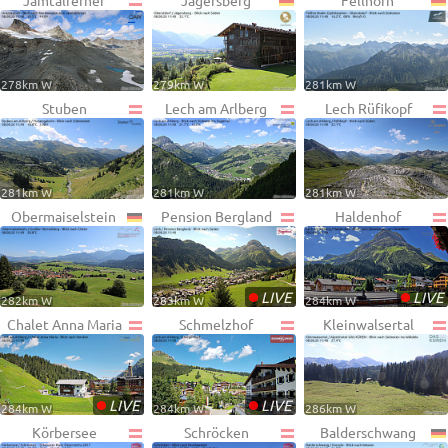
Jamtalferner
Jägersberg
Fellhorn
278km W
279km W
281km W
Stuben
Lech am Arlberg
Lech Rüfikopf
281km W
281km W
281km W
Obermaiselstein
Pension Bergland
Haldenhof
•
•
LIVE
LIVE
282km W
283km W
284km W
Chalet Anna Maria
Schmelzhof
Kleinwalsertal
•
•
LIVE
LIVE
284km W
284km W
286km W
Körbersee
Schröcken
Balderschwang