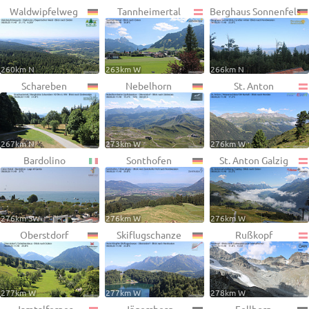
Waldwipfelweg
Tannheimertal
Berghaus Sonnenfels
260km N
263km W
266km N
Schareben
Nebelhorn
St. Anton
267km N
273km W
276km W
Bardolino
Sonthofen
St. Anton Galzig
276km SW
276km W
276km W
Oberstdorf
Skiflugschanze
Rußkopf
277km W
277km W
278km W