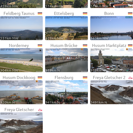
459km NW
514km NW
514km NW
Feldberg Taunus
Ettelsberg
Bonn
551km NW
628km NW
663km NW
Norderney
Husum Brücke
Husum Marktplatz
904km NW
919km N
919km N
Husum Dockkoog
Flensburg
Freya Gletscher 2
920km N
941km N
3491km N
Freya Gletscher