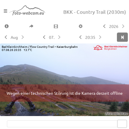
BKK - Country Trail
(2030m)
2026
Aug
07.
20:35
Bad Kleinkirchheim / Flow Country Trail – Kaiserburgbahn
07.08.26 20:35 13.1°C
Wegen einer technischen Störung ist die Kamera derzeit offline
Live video available →
View