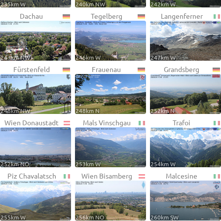
235km W
240km NW
242km W
Dachau
Tegelberg
Langenferner
243km NW
246km W
247km W
Fürstenfeld
Frauenau
Grandsberg
248km NW
248km N
252km N
Wien Donaustadt
Mals Vinschgau
Trafoi
252km NO
253km W
254km W
Piz Chavalatsch
Wien Bisamberg
Malcesine
255km W
256km NO
260km SW