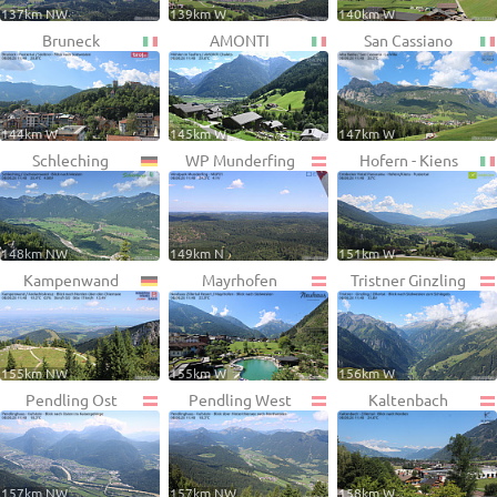
137km NW
139km W
140km W
Bruneck
AMONTI
San Cassiano
144km W
145km W
147km W
Schleching
WP Munderfing
Hofern - Kiens
148km NW
149km N
151km W
Kampenwand
Mayrhofen
Tristner Ginzling
155km NW
155km W
156km W
Pendling Ost
Pendling West
Kaltenbach
157km NW
157km NW
158km W