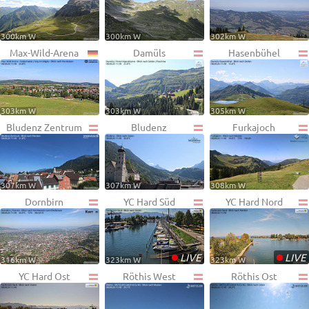
300km W
300km W
302km W
Max-Wild-Arena
Damüls
Hasenbühel
303km W
303km W
305km W
Bludenz Zentrum
Bludenz
Furkajoch
307km W
307km W
308km W
Dornbirn
YC Hard Süd
YC Hard Nord
•
•
LIVE
LIVE
316km W
323km W
323km W
YC Hard Ost
Röthis West
Röthis Ost