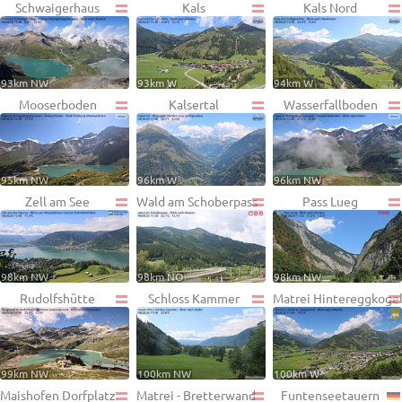
Schwaigerhaus
Kals
Kals Nord
93km NW
93km W
94km W
Mooserboden
Kalsertal
Wasserfallboden
95km NW
96km W
96km NW
Zell am See
Wald am Schoberpass
Pass Lueg
98km NW
98km NO
98km NW
Rudolfshütte
Schloss Kammer
Matrei Hintereggkoge
99km NW
100km NW
100km W
Maishofen Dorfplatz
Matrei - Bretterwand
Funtenseetauern