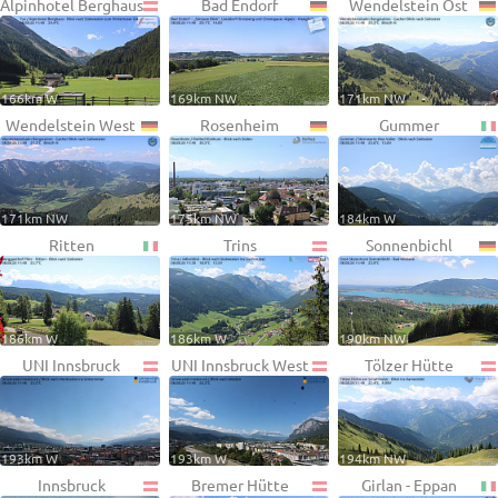
Alpinhotel Berghaus
Bad Endorf
Wendelstein Ost
166km W
169km NW
171km NW
Wendelstein West
Rosenheim
Gummer
171km NW
175km NW
184km W
Ritten
Trins
Sonnenbichl
186km W
186km W
190km NW
UNI Innsbruck
UNI Innsbruck West
Tölzer Hütte
193km W
193km W
194km NW
Innsbruck
Bremer Hütte
Girlan - Eppan