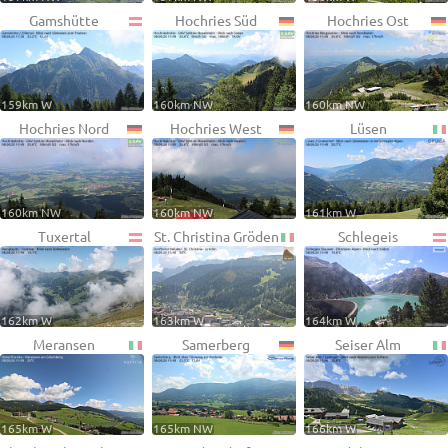
Gamshütte
Hochries Süd
Hochries Ost
159km W
160km NW
160km NW
Hochries Nord
Hochries West
Lüsen
160km NW
160km NW
161km W
Tuxertal
St. Christina Gröden
Schlegeis
162km W
163km W
164km W
Meransen
Samerberg
Seiser Alm
165km W
165km NW
166km W