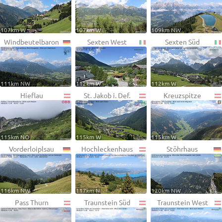
107km W
107km W
109km NW
Windbeutelbaron
Sexten West
Sexten Süd
111km NW
112km W
112km W
Hieflau
St. Jakob i. Def.
Kreuzspitze
115km NO
115km W
115km W
Vorderloiplsau
Hochleckenhaus
Stöhrhaus
116km NW
117km N
120km NW
Pass Thurn
Traunstein Süd
Traunstein West