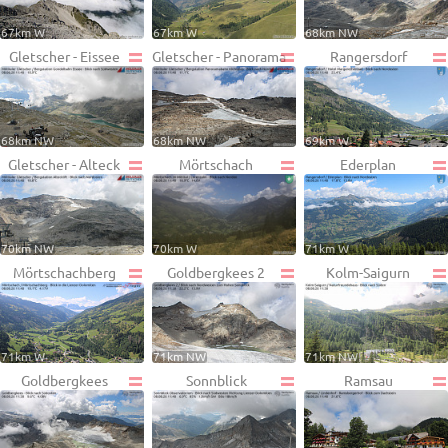
67km W
67km W
68km NW
Gletscher - Eissee
Gletscher - Panorama
Rangersdorf
68km NW
68km NW
69km W
Gletscher - Alteck
Mörtschach
Ederplan
70km NW
70km W
71km W
Mörtschachberg
Goldbergkees 2
Kolm-Saigurn
71km W
71km NW
71km NW
Goldbergkees
Sonnblick
Ramsau