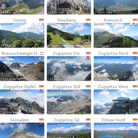
216km W
216km W
218km NW
Gsteig
Hausberg
Kreuzeck
219km W
220km W
221km W
Braunschweiger H.
Zugspitze Ost
Zugspitze Nord
222km W
226km W
226km W
Zugspitze Gipfel
Zugspitze Süd
Zugspitze West
226km W
226km W
227km W
Sonnalpin
Zugspitze Tal
Eibsee Nord