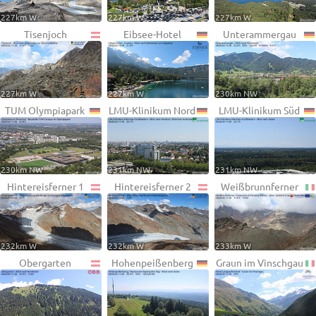
227km W
227km W
227km W
Tisenjoch
Eibsee-Hotel
Unterammergau
227km W
227km W
230km NW
TUM Olympiapark
LMU-Klinikum Nord
LMU-Klinikum Süd
230km NW
231km NW
231km NW
Hintereisferner 1
Hintereisferner 2
Weißbrunnferner
232km W
232km W
233km W
Obergarten
Hohenpeißenberg
Graun im Vinschgau