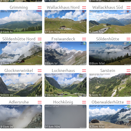
81km W
81km W
81km N
Grimming
Wallackhaus Nord
Wallackhaus Süd
81km N
81km NW
82km NW
Söldenhütte Nord
Freiwandeck
Söldenhütte
87km NW
88km W
88km NW
Glocknerwinkel
Lucknerhaus
Sarstein
90km W
90km W
91km N
Adlersruhe
Hochkönig
Oberwalderhütte
91km W
91km NW
92km NW