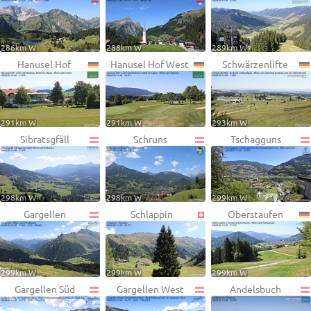
286km W
288km W
289km W
Hanusel Hof
Hanusel Hof West
Schwärzenlifte
291km W
291km W
293km W
Sibratsgfäll
Schruns
Tschagguns
298km W
298km W
299km W
Gargellen
Schlappin
Oberstaufen
299km W
299km W
299km W
Gargellen Süd
Gargellen West
Andelsbuch