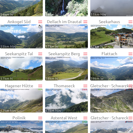
54km W
54km W
55km NW
Ankogel Süd
Dellach im Drautal
Seekarhaus
55km NW
57km W
57km N
Seekarspitz Tal
Seekarspitz Berg
Flattach
57km N
58km N
59km W
Hagener Hütte
Thomaseck
Gletscher - Schwarzko
62km NW
63km NW
66km W
Polinik
Astental West
Gletscher - Schareck