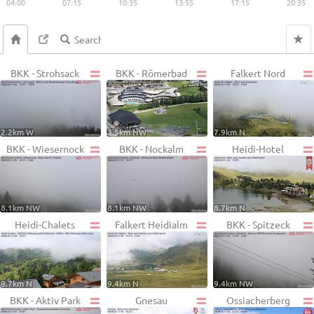
04:00
07:15
10:35
13:55
17:15
20:35
BKK - Strohsack
BKK - Römerbad
Falkert Nord
2.2km W
3.5km NW
7.9km N
BKK - Wiesernock
BKK - Nockalm
Heidi-Hotel
8.1km NW
8.1km NW
8.7km N
Heidi-Chalets
Falkert Heidialm
BKK - Spitzeck
8.7km N
9.4km N
9.4km NW
BKK - Aktiv Park
Gnesau
Ossiacherberg