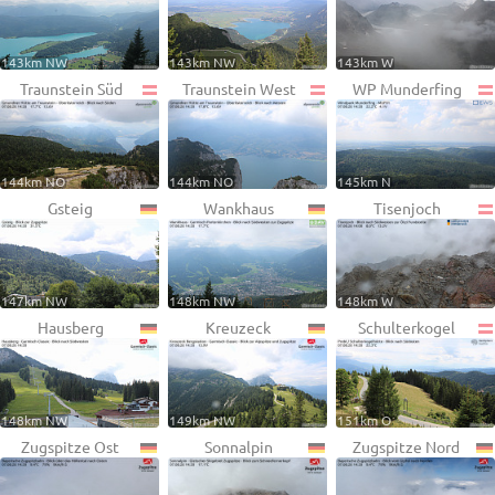
143km NW
143km NW
143km W
Traunstein Süd
Traunstein West
WP Munderfing
144km NO
144km NO
145km N
Gsteig
Wankhaus
Tisenjoch
147km NW
148km NW
148km W
Hausberg
Kreuzeck
Schulterkogel
148km NW
149km NW
151km O
Zugspitze Ost
Sonnalpin
Zugspitze Nord