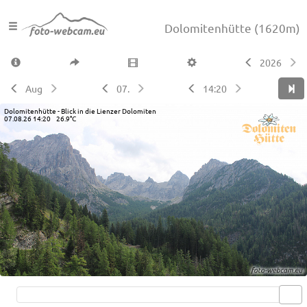
Dolomitenhütte
(1620m)
2026
Aug
07.
14:20
Dolomitenhütte - Blick in die Lienzer Dolomiten
07.08.26 14:20 26.9°C
Live video available →
View