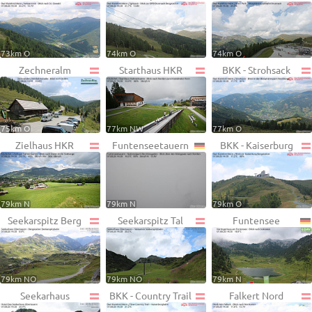
73km O
74km O
74km O
Zechneralm
Starthaus HKR
BKK - Strohsack
75km O
77km NW
77km O
Zielhaus HKR
Funtenseetauern
BKK - Kaiserburg
79km N
79km N
79km O
Seekarspitz Berg
Seekarspitz Tal
Funtensee
79km NO
79km NO
79km N
Seekarhaus
BKK - Country Trail
Falkert Nord