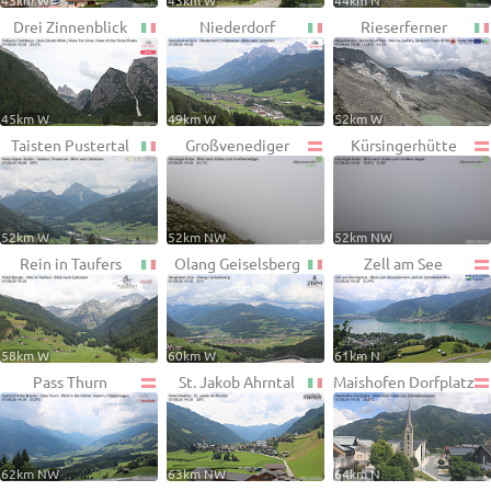
43km W
43km W
44km N
Drei Zinnenblick
Niederdorf
Rieserferner
45km W
49km W
52km W
Taisten Pustertal
Großvenediger
Kürsingerhütte
52km W
52km NW
52km NW
Rein in Taufers
Olang Geiselsberg
Zell am See
58km W
60km W
61km N
Pass Thurn
St. Jakob Ahrntal
Maishofen Dorfplatz
62km NW
63km NW
64km N