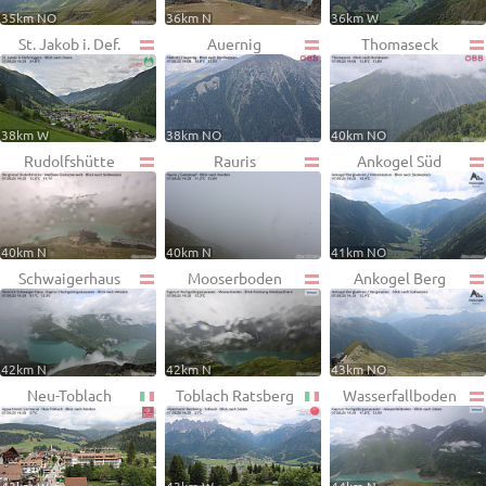
35km NO
36km N
36km W
St. Jakob i. Def.
Auernig
Thomaseck
38km W
38km NO
40km NO
Rudolfshütte
Rauris
Ankogel Süd
40km N
40km N
41km NO
Schwaigerhaus
Mooserboden
Ankogel Berg
42km N
42km N
43km NO
Neu-Toblach
Toblach Ratsberg
Wasserfallboden