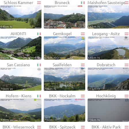
Schloss Kammer
Bruneck
Maishofen Sausteige
64km N
64km W
66km N
AMONTI
Gernkogel
Leogang - Asitz
66km W
67km NO
68km N
San Cassiano
Saalfelden
Dobratsch
70km W
70km N
71km O
Hofern - Kiens
BKK - Nockalm
Hochkönig
72km W
73km O
73km N
BKK - Wiesernock
BKK - Spitzeck
BKK - Aktiv Park