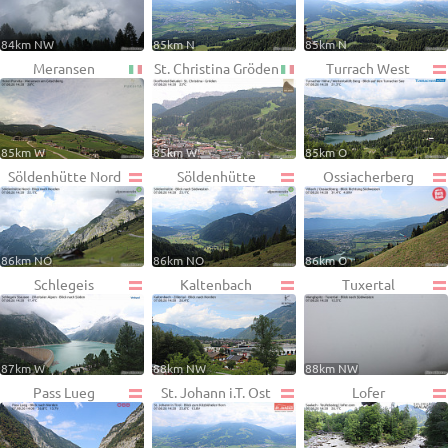
84km NW
85km N
85km N
Meransen
St. Christina Gröden
Turrach West
85km W
85km W
85km O
Söldenhütte Nord
Söldenhütte
Ossiacherberg
86km NO
86km NO
86km O
Schlegeis
Kaltenbach
Tuxertal
87km W
88km NW
88km NW
Pass Lueg
St. Johann i.T. Ost
Lofer