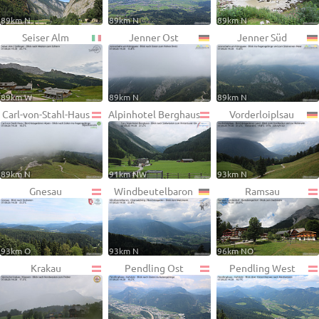
89km N
89km N
89km N
Seiser Alm
Jenner Ost
Jenner Süd
89km W
89km N
89km N
Carl-von-Stahl-Haus
Alpinhotel Berghaus
Vorderloiplsau
89km N
91km NW
93km N
Gnesau
Windbeutelbaron
Ramsau
93km O
93km N
96km NO
Krakau
Pendling Ost
Pendling West