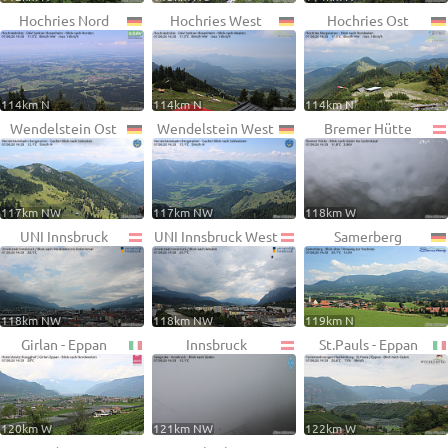
Hochries Nord
Hochries West
Hochries Ost
114km N
114km N
114km N
Wendelstein Ost
Wendelstein West
Bremer Hütte
117km NW
117km NW
118km W
UNI Innsbruck
UNI Innsbruck West
Samerberg
118km NW
118km NW
119km N
Girlan - Eppan
Innsbruck
St.Pauls - Eppan
120km W
121km NW
122km W