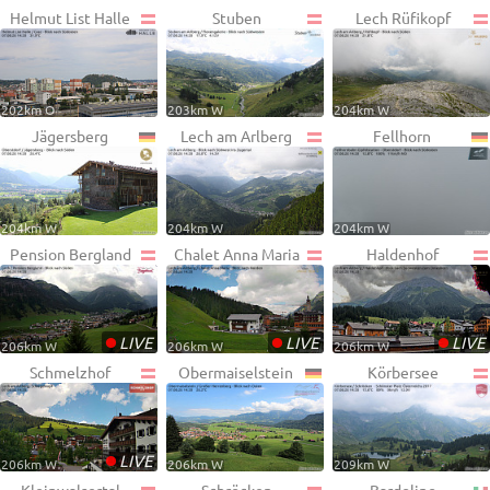
Helmut List Halle
Stuben
Lech Rüfikopf
202km O
203km W
204km W
Jägersberg
Lech am Arlberg
Fellhorn
204km W
204km W
204km W
Pension Bergland
Chalet Anna Maria
Haldenhof
•
•
•
LIVE
LIVE
LIVE
206km W
206km W
206km W
Schmelzhof
Obermaiselstein
Körbersee
•
LIVE
206km W
206km W
209km W