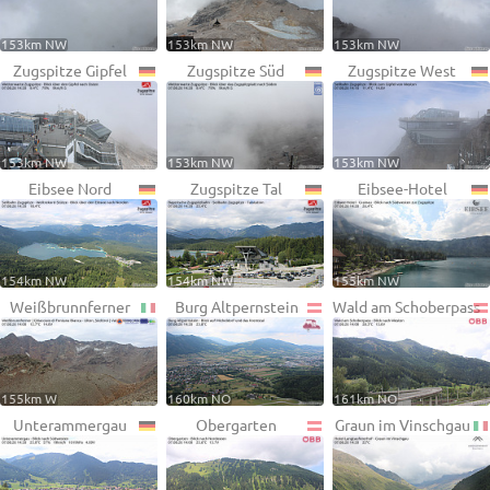
153km NW
153km NW
153km NW
Zugspitze Gipfel
Zugspitze Süd
Zugspitze West
153km NW
153km NW
153km NW
Eibsee Nord
Zugspitze Tal
Eibsee-Hotel
154km NW
154km NW
155km NW
Weißbrunnferner
Burg Altpernstein
Wald am Schoberpass
155km W
160km NO
161km NO
Unterammergau
Obergarten
Graun im Vinschgau