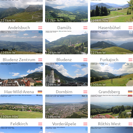
221km W
222km W
225km NW
Andelsbuch
Damüls
Hasenbühel
226km W
226km W
227km W
Bludenz Zentrum
Bludenz
Furkajoch
228km W
229km W
230km W
Max-Wild-Arena
Dornbirn
Grandsberg
230km NW
239km W
240km N
Feldkirch
Vorderälpele
Röthis West