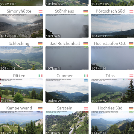
99km NO
101km NW
101km NW
Simonyhütte
Stöhrhaus
Pörtschach Süd
101km NO
102km N
104km O
Schleching
Bad Reichenhall
Hochstaufen Ost
107km N
107km N
107km N
Ritten
Gummer
Trins
107km W
108km W
109km W
Kampenwand
Sarstein
Hochries Süd
112km N
113km NO
114km N