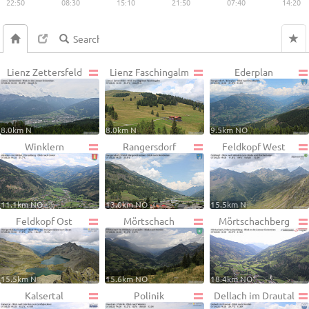
22:50
08:30
15:10
21:50
07:40
14:20
Lienz Zettersfeld
Lienz Faschingalm
Ederplan
8.0km N
8.0km N
9.5km NO
Winklern
Rangersdorf
Feldkopf West
11.1km NO
13.0km NO
15.5km N
Feldkopf Ost
Mörtschach
Mörtschachberg
15.5km N
15.6km NO
18.4km NO
Kalsertal
Polinik
Dellach im Drautal