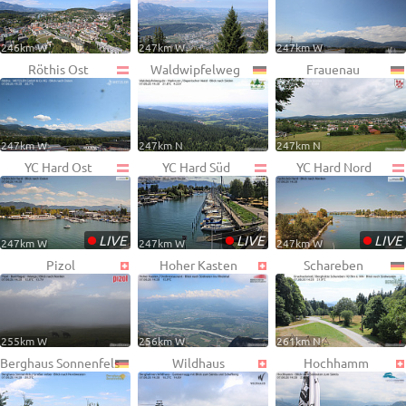
246km W
247km W
247km W
Röthis Ost
Waldwipfelweg
Frauenau
247km W
247km N
247km N
YC Hard Ost
YC Hard Süd
YC Hard Nord
•
•
•
LIVE
LIVE
LIVE
247km W
247km W
247km W
Pizol
Hoher Kasten
Schareben
255km W
256km W
261km N
Berghaus Sonnenfels
Wildhaus
Hochhamm