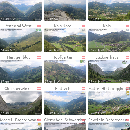
21km NW
24km SO
24km O
Astental West
Kals Nord
Kals
24km NO
25km NW
26km NW
Heiligenblut
Hopfgarten
Lucknerhaus
27km N
27km NW
27km N
Glocknerwinkel
Flattach
Matrei Hintereggkoge
27km N
28km NO
29km NW
Matrei - Bretterwand
Gletscher - Schwarzkopf
St.Veit in Defereggen