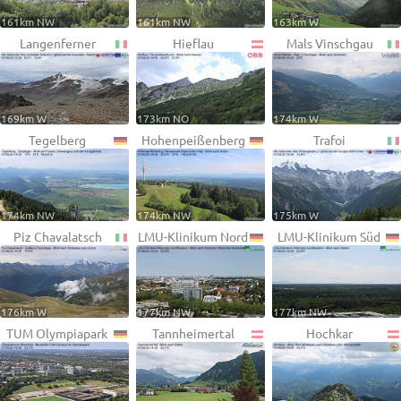
161km NW
161km NW
163km W
Langenferner
Hieflau
Mals Vinschgau
169km W
173km NO
174km W
Tegelberg
Hohenpeißenberg
Trafoi
174km NW
174km NW
175km W
Piz Chavalatsch
LMU-Klinikum Nord
LMU-Klinikum Süd
176km W
177km NW
177km NW
TUM Olympiapark
Tannheimertal
Hochkar