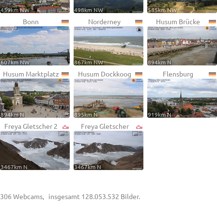
459km NW
498km NW
585km NW
Bonn
Norderney
Husum Brücke
607km NW
867km NW
894km N
Husum Marktplatz
Husum Dockkoog
Flensburg
894km N
895km N
919km N
Freya Gletscher 2
Freya Gletscher
3467km N
3467km N
306 Webcams, insgesamt 128.053.532 Bilder.