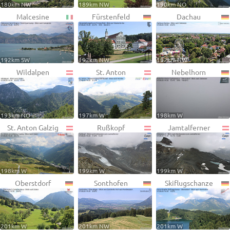
180km NW
189km NW
190km NO
Malcesine
Fürstenfeld
Dachau
192km SW
192km NW
192km NW
Wildalpen
St. Anton
Nebelhorn
193km NO
197km W
198km W
St. Anton Galzig
Rußkopf
Jamtalferner
198km W
199km W
199km W
Oberstdorf
Sonthofen
Skiflugschanze
201km W
201km NW
201km W