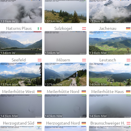
131km W
131km NO
132km W
Naturns Plaus
Sulzkogel
Jachenau
134km W
134km W
134km NW
Seefeld
Mösern
Leutasch
137km NW
137km NW
140km NW
Meilerhütte West
Meilerhütte Nord
Meilerhütte Haus
143km NW
143km NW
143km NW
Herzogstand Süd
Herzogstand Nord
Braunschweiger H.