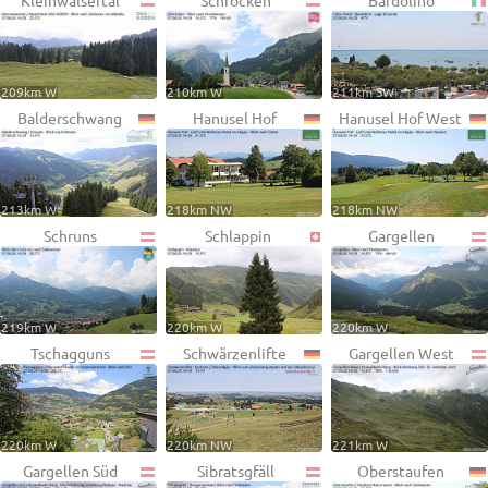
Kleinwalsertal
Schröcken
Bardolino
209km W
210km W
211km SW
Balderschwang
Hanusel Hof
Hanusel Hof West
213km W
218km NW
218km NW
Schruns
Schlappin
Gargellen
219km W
220km W
220km W
Tschagguns
Schwärzenlifte
Gargellen West
220km W
220km NW
221km W
Gargellen Süd
Sibratsgfäll
Oberstaufen