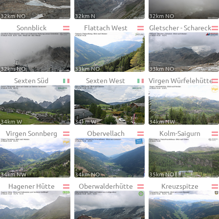
32km NO
32km N
32km NO
Sonnblick
Flattach West
Gletscher - Schareck
32km NO
33km NO
33km NO
Sexten Süd
Sexten West
Virgen Würfelehütte
34km W
34km W
34km NW
Virgen Sonnberg
Obervellach
Kolm-Saigurn
34km NW
34km NO
35km NO
Hagener Hütte
Oberwalderhütte
Kreuzspitze