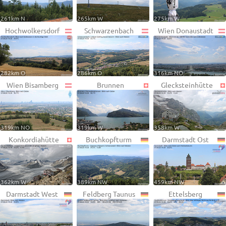
261km N
265km W
275km W
Hochwolkersdorf
Schwarzenbach
Wien Donaustadt
282km O
286km O
316km NO
Wien Bisamberg
Brunnen
Glecksteinhütte
319km NO
319km W
358km W
Konkordiahütte
Buchkopfturm
Darmstadt Ost
362km W
389km NW
459km NW
Darmstadt West
Feldberg Taunus
Ettelsberg