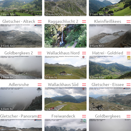
29km NW
30km NO
31km NW
Gletscher - Alteck
Raggaschlucht 2
Kleinfleißkees
31km NO
31km NO
31km NO
Goldbergkees 2
Wallackhaus Nord
Matrei - Goldried
31km NO
31km N
32km NW
Adlersruhe
Wallackhaus Süd
Gletscher - Eissee
32km N
32km N
32km NO
Gletscher - Panorama
Freiwandeck
Goldbergkees