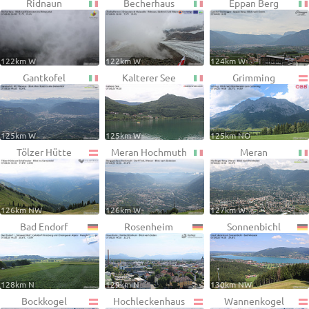
Ridnaun
Becherhaus
Eppan Berg
122km W
122km W
124km W
Gantkofel
Kalterer See
Grimming
125km W
125km W
125km NO
Tölzer Hütte
Meran Hochmuth
Meran
126km NW
126km W
127km W
Bad Endorf
Rosenheim
Sonnenbichl
128km N
129km N
130km NW
Bockkogel
Hochleckenhaus
Wannenkogel