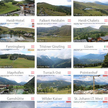
79km NO
79km O
79km O
Heidi-Hotel
Falkert Heidialm
Heidi-Chalets
80km O
80km O
81km O
Fanningberg
Tristner Ginzling
Lüsen
81km NO
81km NW
81km W
Mayrhofen
Turrach Ost
Pointenhof
82km NW
83km O
84km N
Gamshütte
Wilder Kaiser
St. Johann i.T. West