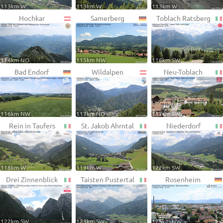
113km W
113km W
113km W
Hochkar
Samerberg
Toblach Ratsberg
114km NO
115km NW
116km SW
Bad Endorf
Wildalpen
Neu-Toblach
116km NW
117km NO
117km SW
Rein in Taufers
St. Jakob Ahrntal
Niederdorf
118km W
119km W
122km SW
Drei Zinnenblick
Taisten Pustertal
Rosenheim
122km SW
123km SW
125km NW