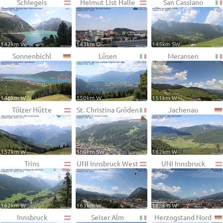
Schlegeis
Helmut List Halle
San Cassiano
142km W
143km O
145km SW
Sonnenbichl
Lüsen
Meransen
146km W
150km W
151km W
Tölzer Hütte
St. Christina Gröden
Jachenau
157km W
160km SW
162km W
Trins
UNI Innsbruck West
UNI Innsbruck
162km W
163km W
163km W
Innsbruck
Seiser Alm
Herzogstand Nord