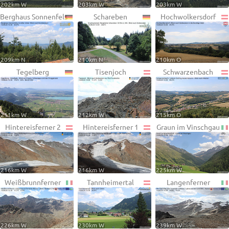
202km W
203km W
203km W
Berghaus Sonnenfels
Schareben
Hochwolkersdorf
209km N
210km N
210km O
Tegelberg
Tisenjoch
Schwarzenbach
211km W
212km W
215km O
Hintereisferner 2
Hintereisferner 1
Graun im Vinschgau
216km W
216km W
225km W
Weißbrunnferner
Tannheimertal
Langenferner
226km W
230km W
239km W