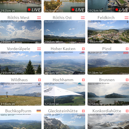
•
•
•
LIVE
LIVE
LIVE
292km W
292km W
292km W
Röthis West
Röthis Ost
Feldkirch
296km W
296km W
298km W
Vorderälpele
Hoher Kasten
Pizol
299km W
306km W
313km W
Wildhaus
Hochhamm
Brunnen
318km W
325km W
375km W
Buchkopfturm
Glecksteinhütte
Konkordiahütte