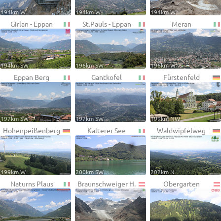
194km W
194km W
194km W
Girlan - Eppan
St.Pauls - Eppan
Meran
194km SW
196km SW
196km W
Eppan Berg
Gantkofel
Fürstenfeld
197km SW
197km SW
199km NW
Hohenpeißenberg
Kalterer See
Waldwipfelweg
199km W
200km SW
202km N
Naturns Plaus
Braunschweiger H.
Obergarten