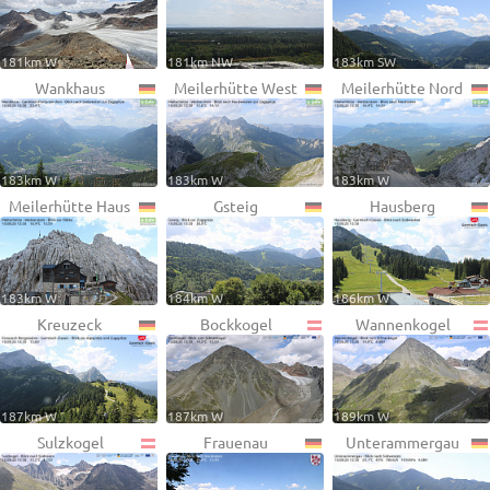
181km W
181km NW
183km SW
Wankhaus
Meilerhütte West
Meilerhütte Nord
183km W
183km W
183km W
Meilerhütte Haus
Gsteig
Hausberg
183km W
184km W
186km W
Kreuzeck
Bockkogel
Wannenkogel
187km W
187km W
189km W
Sulzkogel
Frauenau
Unterammergau