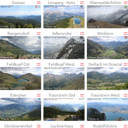
Gnesau
Leogang - Asitz
Oberwalderhütte
65km SO
65km W
65km W
Rangersdorf
Adlersruhe
Winklern
66km SW
68km W
68km SW
Feldkopf Ost
Feldkopf West
Dellach im Drautal
69km SW
69km SW
69km SW
Ederplan
Traunstein Süd
Traunstein West
70km SW
70km N
70km N
Glocknerwinkel
Lucknerhaus
Rudolfshütte