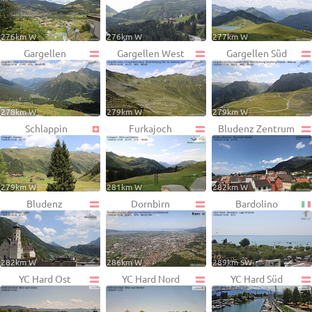
276km W
276km W
277km W
Gargellen
Gargellen West
Gargellen Süd
278km W
279km W
279km W
Schlappin
Furkajoch
Bludenz Zentrum
279km W
281km W
282km W
Bludenz
Dornbirn
Bardolino
282km W
286km W
289km SW
YC Hard Ost
YC Hard Nord
YC Hard Süd