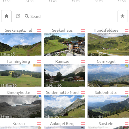
17:50
04:30
11:40
19:20
06:20
13:50
Seekarspitz Tal
Seekarhaus
Hundsfeldsee
1.5km SO
1.6km SO
1.8km SO
Fanningberg
Ramsau
Gernkogel
15.8km SO
18.9km NO
24km W
Simonyhütte
Söldenhütte Nord
Söldenhütte
26km N
30km NW
31km NW
Krakau
Ankogel Berg
Sarstein