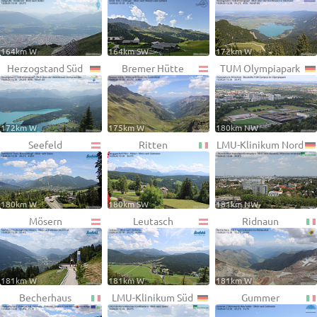
164km W
164km SW
172km W
Herzogstand Süd
Bremer Hütte
TUM Olympiapark
172km W
175km W
180km NW
Seefeld
Ritten
LMU-Klinikum Nord
180km W
180km SW
181km NW
Mösern
Leutasch
Ridnaun
181km W
181km W
181km W
Becherhaus
LMU-Klinikum Süd
Gummer