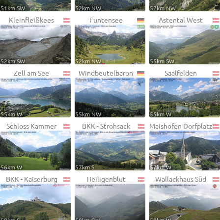
51km SW
52km NW
52km NW
Kleinfleißkees
Funtensee
Astental West
52km SW
52km NW
55km SW
Zell am See
Windbeutelbaron
Saalfelden
55km W
55km NW
55km W
Schloss Kammer
BKK - Strohsack
Maishofen Dorfplatz
56km W
57km S
57km W
BKK - Kaiserburg
Heiligenblut
Wallackhaus Süd