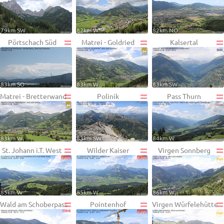
79km SW
82km W
82km NO
Pörtschach Süd
Matrei - Goldried
Kalsertal
83km SO
83km W
83km SW
Matrei - Bretterwand
Polinik
Pass Thurn
83km W
83km SW
84km W
St. Johann i.T. West
Wilder Kaiser
Virgen Sonnberg
85km W
85km W
86km W
Wald am Schoberpass
Pointenhof
Virgen Würfelehütte