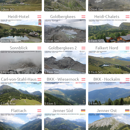
50km SO
50km SW
50km SW
Heidi-Hotel
Goldbergkees
Heidi-Chalets
50km SO
50km SW
51km SO
Sonnblick
Goldbergkees 2
Falkert Nord
51km SW
51km SW
51km SO
Carl-von-Stahl-Haus
BKK - Wiesernock
BKK - Nockalm
51km NW
51km S
51km S
Flattach
Jenner Süd
Jenner Ost