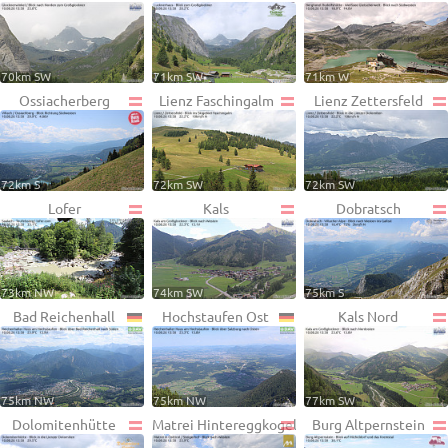
70km SW
71km SW
71km W
Ossiacherberg
Lienz Faschingalm
Lienz Zettersfeld
72km S
72km SW
72km SW
Lofer
Kals
Dobratsch
73km NW
74km SW
75km S
Bad Reichenhall
Hochstaufen Ost
Kals Nord
75km NW
75km NW
77km SW
Dolomitenhütte
Matrei Hintereggkogel
Burg Altpernstein