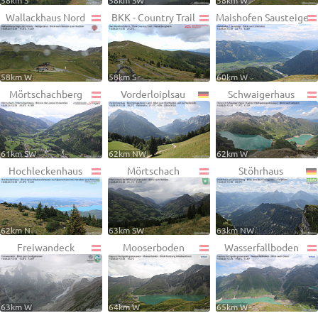
58km S
58km SW
58km W
Wallackhaus Nord
BKK - Country Trail
Maishofen Sausteige
58km W
58km S
60km W
Mörtschachberg
Vorderloiplsau
Schwaigerhaus
61km SW
62km NW
62km W
Hochleckenhaus
Mörtschach
Stöhrhaus
62km N
63km SW
63km NW
Freiwandeck
Mooserboden
Wasserfallboden
63km W
64km W
65km W