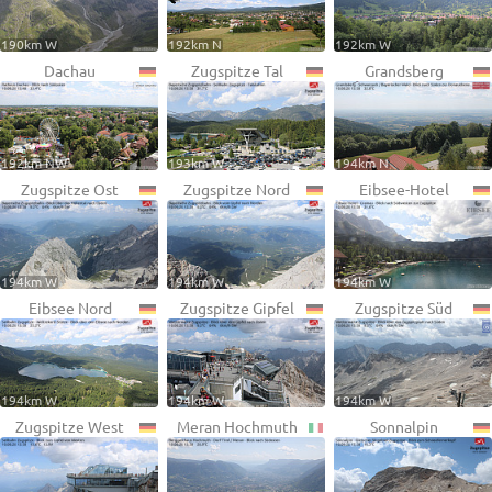
190km W
192km N
192km W
Dachau
Zugspitze Tal
Grandsberg
192km NW
193km W
194km N
Zugspitze Ost
Zugspitze Nord
Eibsee-Hotel
194km W
194km W
194km W
Eibsee Nord
Zugspitze Gipfel
Zugspitze Süd
194km W
194km W
194km W
Zugspitze West
Meran Hochmuth
Sonnalpin