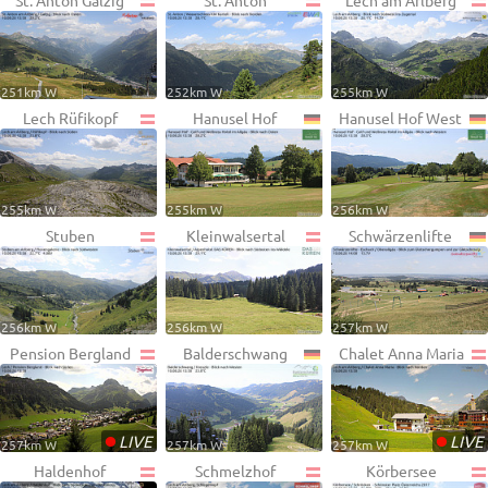
St. Anton Galzig
St. Anton
Lech am Arlberg
251km W
252km W
255km W
Lech Rüfikopf
Hanusel Hof
Hanusel Hof West
255km W
255km W
256km W
Stuben
Kleinwalsertal
Schwärzenlifte
256km W
256km W
257km W
Pension Bergland
Balderschwang
Chalet Anna Maria
•
•
LIVE
LIVE
257km W
257km W
257km W
Haldenhof
Schmelzhof
Körbersee