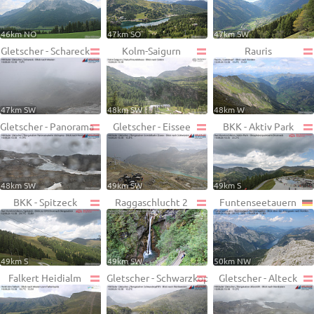
46km NO
47km SO
47km SW
Gletscher - Schareck
Kolm-Saigurn
Rauris
47km SW
48km SW
48km W
Gletscher - Panorama
Gletscher - Eissee
BKK - Aktiv Park
48km SW
49km SW
49km S
BKK - Spitzeck
Raggaschlucht 2
Funtenseetauern
49km S
49km SW
50km NW
Falkert Heidialm
Gletscher - Schwarzkopf
Gletscher - Alteck