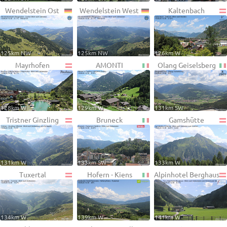
Wendelstein Ost
Wendelstein West
Kaltenbach
125km NW
125km NW
126km W
Mayrhofen
AMONTI
Olang Geiselsberg
128km W
129km W
131km SW
Tristner Ginzling
Bruneck
Gamshütte
131km W
133km SW
133km W
Tuxertal
Hofern - Kiens
Alpinhotel Berghaus
134km W
139km W
141km W