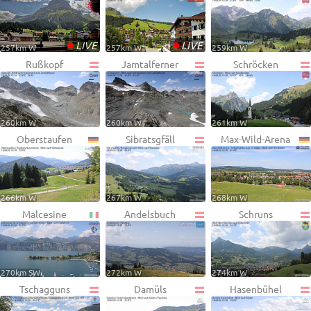
•
•
LIVE
LIVE
257km W
257km W
259km W
Rußkopf
Jamtalferner
Schröcken
260km W
260km W
261km W
Oberstaufen
Sibratsgfäll
Max-Wild-Arena
266km W
267km W
268km W
Malcesine
Andelsbuch
Schruns
270km SW
272km W
274km W
Tschagguns
Damüls
Hasenbühel