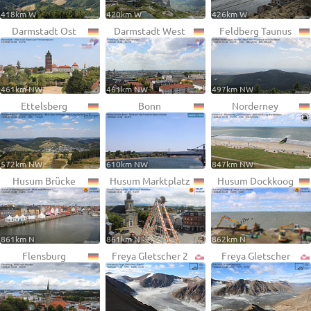
418km W
420km W
426km W
Darmstadt Ost
Darmstadt West
Feldberg Taunus
461km NW
461km NW
497km NW
Ettelsberg
Bonn
Norderney
572km NW
610km NW
847km NW
Husum Brücke
Husum Marktplatz
Husum Dockkoog
861km N
861km N
862km N
Flensburg
Freya Gletscher 2
Freya Gletscher