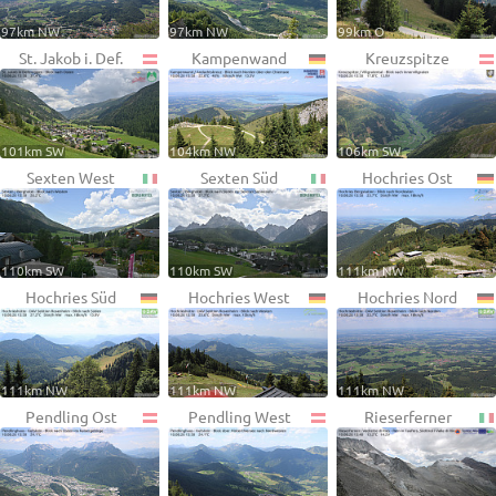
97km NW
97km NW
99km O
St. Jakob i. Def.
Kampenwand
Kreuzspitze
101km SW
104km NW
106km SW
Sexten West
Sexten Süd
Hochries Ost
110km SW
110km SW
111km NW
Hochries Süd
Hochries West
Hochries Nord
111km NW
111km NW
111km NW
Pendling Ost
Pendling West
Rieserferner