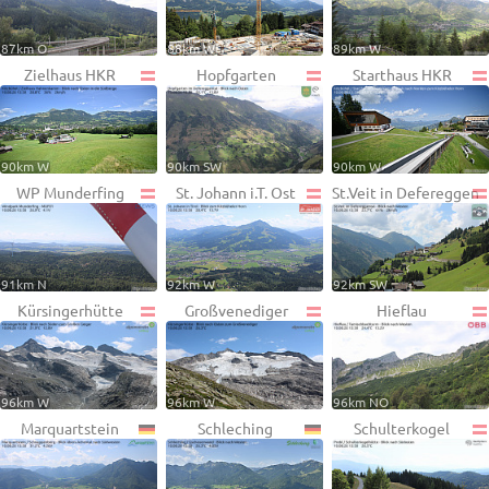
87km O
88km W
89km W
Zielhaus HKR
Hopfgarten
Starthaus HKR
90km W
90km SW
90km W
WP Munderfing
St. Johann i.T. Ost
St.Veit in Defereggen
91km N
92km W
92km SW
Kürsingerhütte
Großvenediger
Hieflau
96km W
96km W
96km NO
Marquartstein
Schleching
Schulterkogel