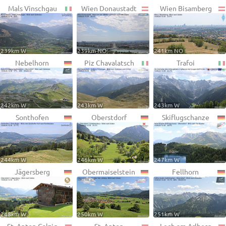
Mals Vinschgau
Wien Donaustadt
Wien Bisamberg
239km W
239km NO
241km NO
Nebelhorn
Piz Chavalatsch
Trafoi
242km W
243km W
243km W
Sonthofen
Oberstdorf
Skiflugschanze
244km W
246km W
247km W
Jägersberg
Obermaiselstein
Fellhorn
248km W
250km W
251km W