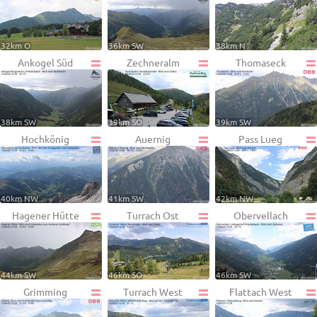
32km O
36km SW
38km N
Ankogel Süd
Zechneralm
Thomaseck
38km SW
39km SO
39km SW
Hochkönig
Auernig
Pass Lueg
40km NW
41km SW
42km NW
Hagener Hütte
Turrach Ost
Obervellach
44km SW
46km SO
46km SW
Grimming
Turrach West
Flattach West