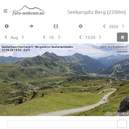
Seekarspitz Berg
(2200m)
2026
Aug
10.
13:50
Seekarhaus Obertauern - Bergstation Seekarspitzbahn
10.08.26 13:50 0.0°C
Live video available →
View