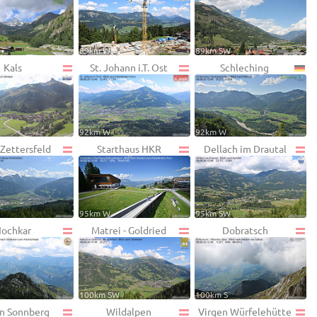
89km W
89km SW
Kals
St. Johann i.T. Ost
Schleching
92km W
92km W
 Zettersfeld
Starthaus HKR
Dellach im Drautal
95km W
95km SW
ochkar
Matrei - Goldried
Dobratsch
100km SW
100km S
en Sonnberg
Wildalpen
Virgen Würfelehütte