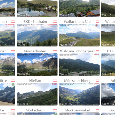
73km S
73km S
73km S
rnock
BKK - Nockalm
Wallackhaus Süd
Walla
75km S
76km SW
76km SW
oden
Mooserboden
Wald am Schoberpass
BKK 
78km SW
79km O
80km S
ütte
Hieflau
Mörtschachberg
Ad
83km O
83km SW
84km SW
tte
Mörtschach
Glocknerwinkel
Luc