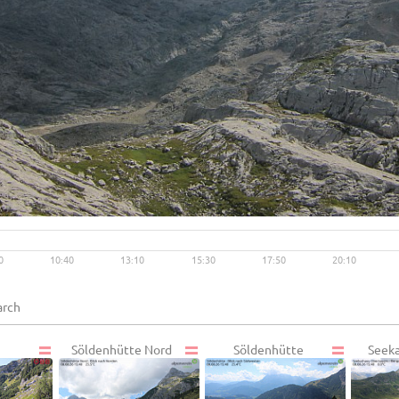
Live video available →
View
0
10:40
13:10
15:30
17:50
20:10
Söldenhütte Nord
Söldenhütte
Seeka