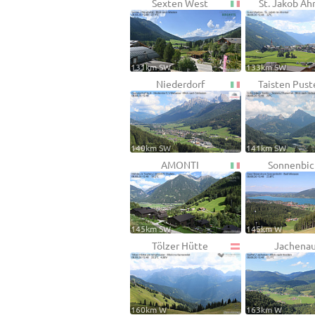
Sexten West
St. Jakob Ah
131km SW
133km SW
Niederdorf
Taisten Pust
140km SW
141km SW
AMONTI
Sonnenbic
145km SW
145km W
Tölzer Hütte
Jachena
160km W
163km W