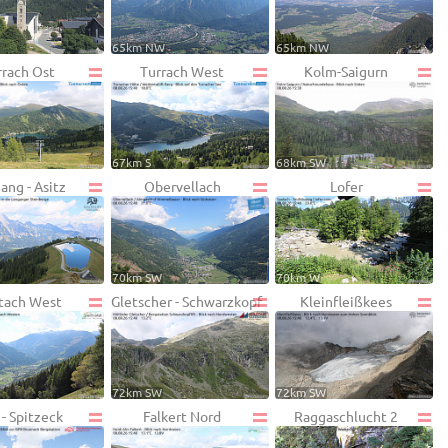
65km NW
65km NW
rrach Ost
Turrach West
Kolm-Saigurn
67km S
68km SW
ang - Asitz
Obervellach
Lofer
70km SW
70km W
ttach West
Gletscher - Schwarzkopf
Kleinfleißkees
72km SW
72km SW
- Spitzeck
Falkert Nord
Raggaschlucht 2