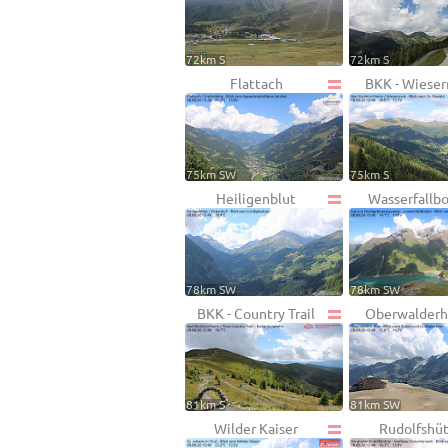
72km S
72km S
Flattach
BKK - Wiese
75km SW
75km S
Heiligenblut
Wasserfallb
78km SW
78km SW
BKK - Country Trail
Oberwalderh
81km S
81km SW
Wilder Kaiser
Rudolfshü