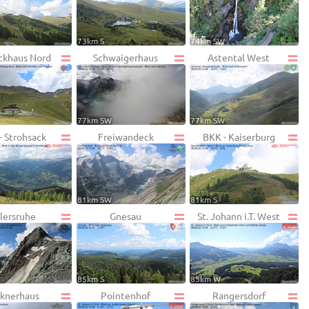
73km S
74km SW
ckhaus Nord
Schwaigerhaus
Astental West
77km SW
77km SW
- Strohsack
Freiwandeck
BKK - Kaiserburg
81km SW
81km S
lersruhe
Gnesau
St. Johann i.T. West
85km S
85km W
knerhaus
Pointenhof
Rangersdorf