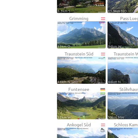
8.3km S
11.9km NO
Grimming
Pass Lue
33km O
34km W
Traunstein Süd
Traunstein 
44km N
44km N
Funtensee
Stöhrhau
52km W
53km NW
Ankogel Süd
Schloss Ka