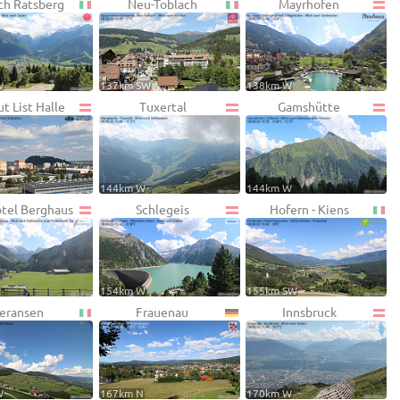
ch Ratsberg
Neu-Toblach
Mayrhofen
W
137km SW
138km W
t List Halle
Tuxertal
Gamshütte
144km W
144km W
otel Berghaus
Schlegeis
Hofern - Kiens
154km W
155km SW
eransen
Frauenau
Innsbruck
W
167km N
170km W