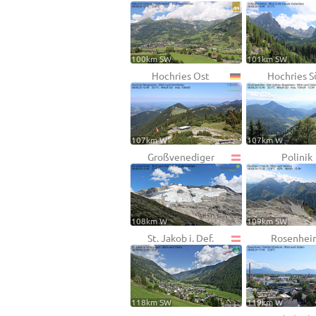
100km SW
101km SW
Hochries Ost
Hochries S
107km W
107km W
Großvenediger
Polinik
108km W
109km SW
St. Jakob i. Def.
Rosenhei
118km SW
119km W