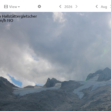
View
2026
Aug
 Hallstättergletscher
m/h NO