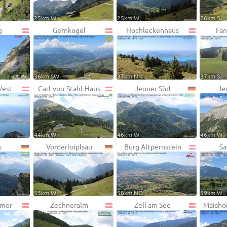
25km W
25km W
26km S
g
Gernkogel
Hochleckenhaus
Fan
36km SW
37km N
37km S
West
Carl-von-Stahl-Haus
Jenner Süd
Je
44km W
46km W
46km W
s
Vorderloiplsau
Burg Altpernstein
Sa
55km W
58km NO
59km W
mmer
Zechneralm
Zell am See
Maisho