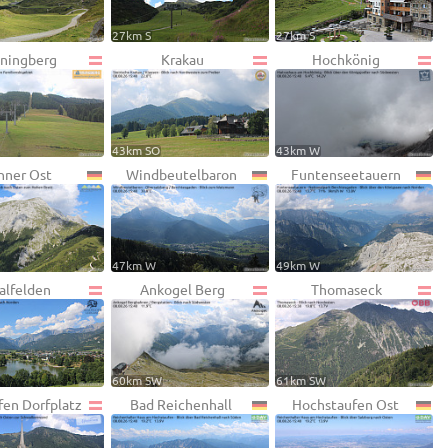
27km S
27km S
ningberg
Krakau
Hochkönig
43km SO
43km W
nner Ost
Windbeutelbaron
Funtenseetauern
47km W
49km W
alfelden
Ankogel Berg
Thomaseck
60km SW
61km SW
fen Dorfplatz
Bad Reichenhall
Hochstaufen Ost