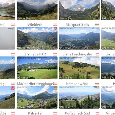
86km SW
88km SW
89km SW
est
Winklern
Marquartstein
90km SW
91km W
92km SW
n
Zielhaus HKR
Lienz Faschingalm
Lienz
93km W
94km SW
94km SW
erg
Matrei Hintereggkogel
Kampenwand
H
99km SW
99km W
99km O
ütte
Kalsertal
Pörtschach Süd
Virg