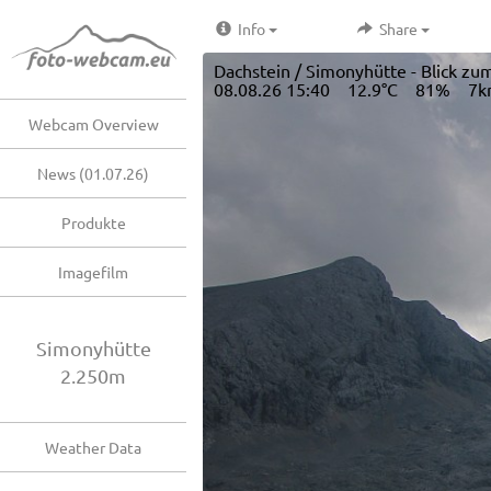
Info
Share
Dachstein / Simonyhütte - Blick zum
08.08.26 15:40 12.9°C 81% 7k
Webcam Overview
News (01.07.26)
Produkte
Imagefilm
Simonyhütte
2.250m
Weather Data