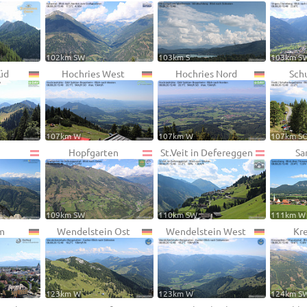
102km SW
103km S
103km S
üd
Hochries West
Hochries Nord
Sch
107km W
107km W
107km S
Hopfgarten
St.Veit in Defereggen
Sa
109km SW
110km SW
111km W
m
Wendelstein Ost
Wendelstein West
Kr
123km W
123km W
124km S