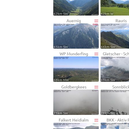
62km SW
62km W
Auernig
Rauris
65km SW
66km SW
WP Munderfing
Gletscher - Sc
68km NW
69km SW
Goldbergkees
Sonnblic
71km SW
71km SW
Falkert Heidialm
BKK - Aktiv 