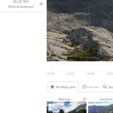
BLUE SKY
Wetteranalysen
20:00
22:20
04:00
08:2
All Webcams
Partner
Ramsau
Sarstein