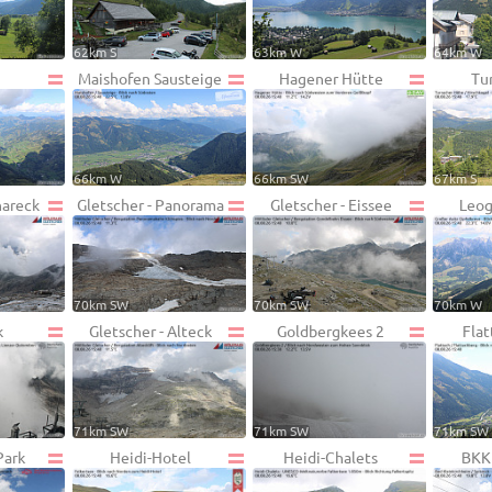
62km S
63km W
64km W
Maishofen Sausteige
Hagener Hütte
Tu
66km W
66km SW
67km S
hareck
Gletscher - Panorama
Gletscher - Eissee
Leog
70km SW
70km SW
70km W
k
Gletscher - Alteck
Goldbergkees 2
Fla
71km SW
71km SW
71km SW
Park
Heidi-Hotel
Heidi-Chalets
BKK 