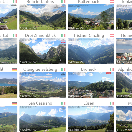
rntal
Rein in Taufers
Kaltenbach
Tobla
133km SW
134km W
135km S
ertal
Drei Zinnenblick
Tristner Ginzling
Helmu
142km SW
142km W
143km O
hl
Olang Geiselsberg
Bruneck
Alpinh
149km SW
149km SW
151km W
u
San Cassiano
Lüsen
M
165km SW
166km SW
167km S