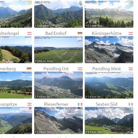
W
104km O
105km SW
ulterkogel
Bad Endorf
Kürsingerhütte
O
108km NW
108km W
merberg
Pendling Ost
Pendling West
114km W
114km W
euzspitze
Rieserferner
Sexten Süd
W
129km SW
131km SW