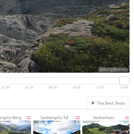
22:30
05:30
08:30
10:50
13:10
15:40
The Best Shots
rspitz Berg
Seekarspitz Tal
Seekarhaus