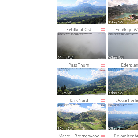
85km W
85km SW
Feldkopf Ost
Feldkopf W
90km SW
90km SW
Pass Thurn
Ederpla
93km W
93km SW
Kals Nord
Ossiacherb
95km SW
95km S
Matrei - Bretterwand
Dolomitenh