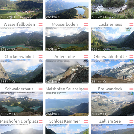
260km O
261km O
262km O
Wasserfallboden
Mooserboden
Lucknerhaus
262km O
263km O
263km O
Glocknerwinkel
Adlersruhe
Oberwalderhütte
263km O
263km O
264km O
Schwaigerhaus
Maishofen Sausteige
Freiwandeck
265km O
266km O
267km O
Maishofen Dorfplatz
Schloss Kammer
Zell am See