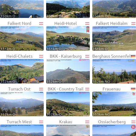
350km O
350km O
350km O
Falkert Nord
Heidi-Hotel
Falkert Heidialm
351km O
351km O
351km O
Heidi-Chalets
BKK - Kaiserburg
Berghaus Sonnenfels
352km O
352km O
352km NO
Turrach Ost
BKK - Country Trail
Frauenau
352km O
352km O
353km NO
Turrach West
Krakau
Ossiacherberg