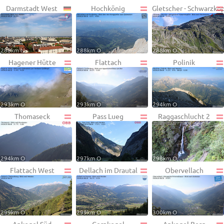
Darmstadt West
Hochkönig
Gletscher - Schwarzko
288km N
288km O
288km O
Hagener Hütte
Flattach
Polinik
293km O
293km O
294km O
Thomaseck
Pass Lueg
Raggaschlucht 2
294km O
297km O
298km O
Flattach West
Dellach im Drautal
Obervellach
299km O
299km O
300km O