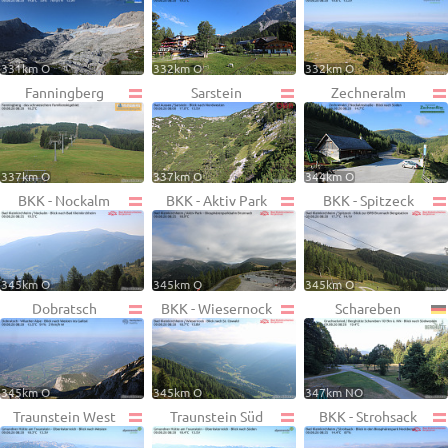
331km O
332km O
332km O
Fanningberg
Sarstein
Zechneralm
337km O
337km O
344km O
BKK - Nockalm
BKK - Aktiv Park
BKK - Spitzeck
345km O
345km O
345km O
Dobratsch
BKK - Wiesernock
Schareben
345km O
345km O
347km NO
Traunstein West
Traunstein Süd
BKK - Strohsack