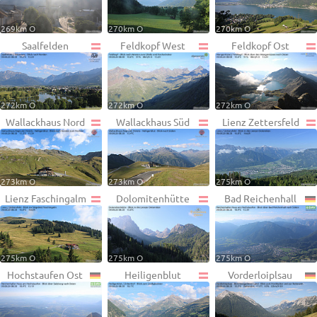
269km O
270km O
270km O
Saalfelden
Feldkopf West
Feldkopf Ost
272km O
272km O
272km O
Wallackhaus Nord
Wallackhaus Süd
Lienz Zettersfeld
273km O
273km O
275km O
Lienz Faschingalm
Dolomitenhütte
Bad Reichenhall
275km O
275km O
275km O
Hochstaufen Ost
Heiligenblut
Vorderloiplsau