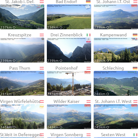
St. Jakob i. Def.
Bad Endorf
St. Johann i.T. Ost
237km O
238km O
239km O
Kreuzspitze
Drei Zinnenblick
Kampenwand
239km O
239km O
239km O
Pass Thurn
Pointenhof
Schleching
241km O
241km O
244km O
Virgen Würfelehütte
Wilder Kaiser
St. Johann i.T. West
245km O
245km O
245km O
St.Veit in Defereggen
Virgen Sonnberg
Sexten West