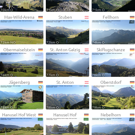
70km O
71km O
71km O
Max-Wild-Arena
Stuben
Fellhorn
72km NO
72km O
74km O
Obermaiselstein
St. Anton Galzig
Skiflugschanze
76km O
77km O
78km O
Jägersberg
St. Anton
Oberstdorf
78km O
78km O
79km O
Hanusel Hof West
Hanusel Hof
Nebelhorn