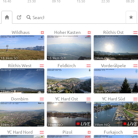
16:40
23:30
09:10
15:50
22:30
08:20
Wildhaus
Hoher Kasten
Röthis Ost
18.9km SO
18.9km O
29km O
Röthis West
Feldkirch
Vorderälpele
29km O
29km O
29km SO
Dornbirn
YC Hard Ost
YC Hard Süd
•
•
LIVE
LIVE
39km O
39km NO
39km NO
YC Hard Nord
Pizol
Furkajoch