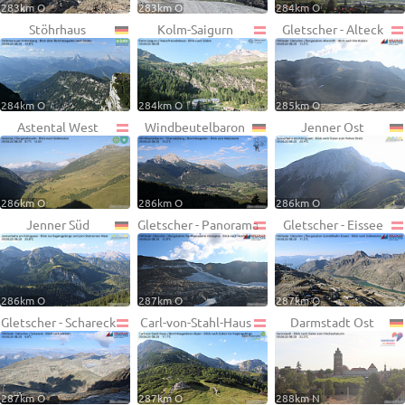
283km O
283km O
284km O
Stöhrhaus
Kolm-Saigurn
Gletscher - Alteck
284km O
284km O
285km O
Astental West
Windbeutelbaron
Jenner Ost
286km O
286km O
286km O
Jenner Süd
Gletscher - Panorama
Gletscher - Eissee
286km O
287km O
287km O
Gletscher - Schareck
Carl-von-Stahl-Haus
Darmstadt Ost
287km O
287km O
288km N