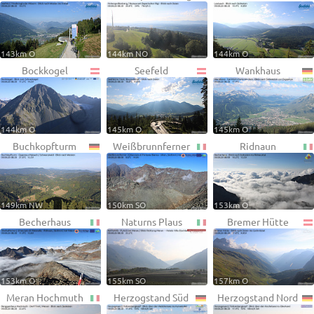
143km O
144km NO
144km O
Bockkogel
Seefeld
Wankhaus
144km O
145km O
145km O
Buchkopfturm
Weißbrunnferner
Ridnaun
149km NW
150km SO
153km O
Becherhaus
Naturns Plaus
Bremer Hütte
153km O
155km SO
157km O
Meran Hochmuth
Herzogstand Süd
Herzogstand Nord