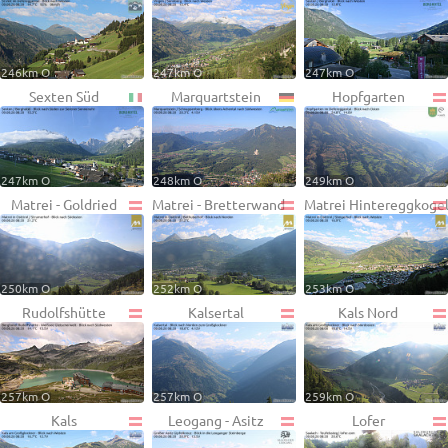
246km O
247km O
247km O
Sexten Süd
Marquartstein
Hopfgarten
247km O
248km O
249km O
Matrei - Goldried
Matrei - Bretterwand
Matrei Hintereggkoge
250km O
252km O
253km O
Rudolfshütte
Kalsertal
Kals Nord
257km O
257km O
259km O
Kals
Leogang - Asitz
Lofer