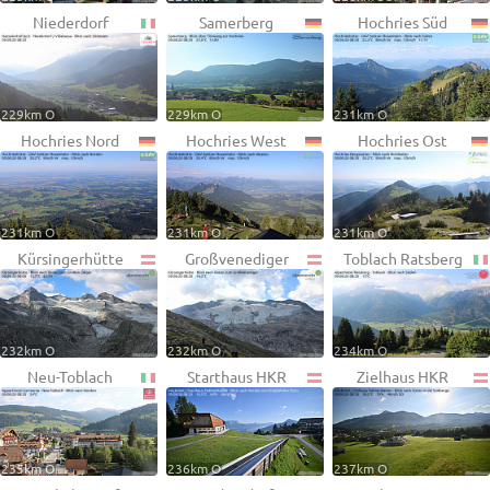
Niederdorf
Samerberg
Hochries Süd
229km O
229km O
231km O
Hochries Nord
Hochries West
Hochries Ost
231km O
231km O
231km O
Kürsingerhütte
Großvenediger
Toblach Ratsberg
232km O
232km O
234km O
Neu-Toblach
Starthaus HKR
Zielhaus HKR
235km O
236km O
237km O