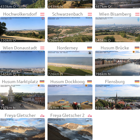
433km O
443km N
467km O
Hochwolkersdorf
Schwarzenbach
Wien Bisamberg
530km O
536km O
545km O
Wien Donaustadt
Norderney
Husum Brücke
545km O
726km N
796km N
Husum Marktplatz
Husum Dockkoog
Flensburg
797km N
797km N
830km N
Freya Gletscher
Freya Gletscher 2