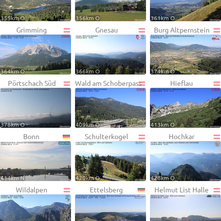
355km O
356km O
361km O
Grimming
Gnesau
Burg Altpernstein
364km O
366km O
374km O
Pörtschach Süd
Wald am Schoberpass
Hieflau
378km O
409km O
413km O
Bonn
Schulterkogel
Hochkar
414km N
420km O
428km O
Wildalpen
Ettelsberg
Helmut List Halle