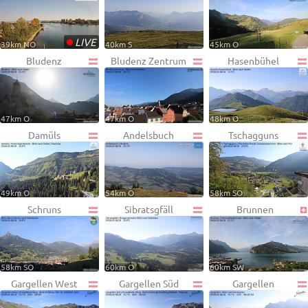
•
LIVE
39km NO
40km S
45km O
Bludenz
Bludenz Zentrum
Hasenbühel
47km O
47km O
48km O
Damüls
Andelsbuch
Tschagguns
49km O
54km O
58km SO
Schruns
Sibratsgfäll
Brunnen
58km SO
60km O
60km SW
Gargellen West
Gargellen Süd
Gargellen