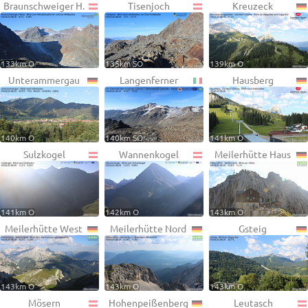
Braunschweiger H.
Tisenjoch
Kreuzeck
133km O
135km SO
139km O
Unterammergau
Langenferner
Hausberg
140km O
140km SO
141km O
Sulzkogel
Wannenkogel
Meilerhütte Haus
141km O
142km O
143km O
Meilerhütte West
Meilerhütte Nord
Gsteig
143km O
143km O
143km O
Mösern
Hohenpeißenberg
Leutasch