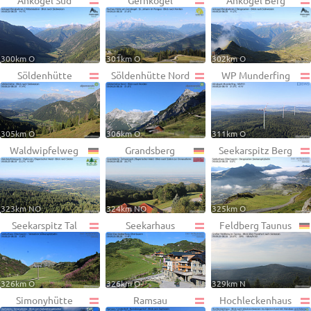
Ankogel Süd
Gernkogel
Ankogel Berg
300km O
301km O
302km O
Söldenhütte
Söldenhütte Nord
WP Munderfing
305km O
306km O
311km O
Waldwipfelweg
Grandsberg
Seekarspitz Berg
323km NO
324km NO
325km O
Seekarspitz Tal
Seekarhaus
Feldberg Taunus
326km O
326km O
329km N
Simonyhütte
Ramsau
Hochleckenhaus