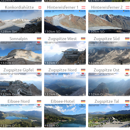
122km O
123km SO
127km SO
Konkordiahütte
Hintereisferner 1
Hintereisferner 2
128km SW
130km SO
130km SO
Sonnalpin
Zugspitze West
Zugspitze Süd
132km O
132km O
132km O
Zugspitze Gipfel
Zugspitze Nord
Zugspitze Ost
132km O
132km O
132km O
Eibsee Nord
Eibsee-Hotel
Zugspitze Tal
132km O
133km O
133km O