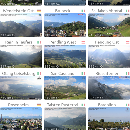
209km O
212km SO
213km O
Wendelstein Ost
Bruneck
St. Jakob Ahrntal
213km O
213km O
213km O
Rein in Taufers
Pendling West
Pendling Ost
217km O
218km O
218km O
Olang Geiselsberg
San Cassiano
Rieserferner
219km O
219km O
223km O
Rosenheim
Taisten Pustertal
Bardolino
225km O
225km O
228km SO