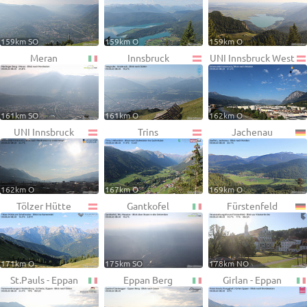
159km SO
159km O
159km O
Meran
Innsbruck
UNI Innsbruck West
161km SO
161km O
162km O
UNI Innsbruck
Trins
Jachenau
162km O
167km O
169km O
Tölzer Hütte
Gantkofel
Fürstenfeld
171km O
175km SO
178km NO
St.Pauls - Eppan
Eppan Berg
Girlan - Eppan