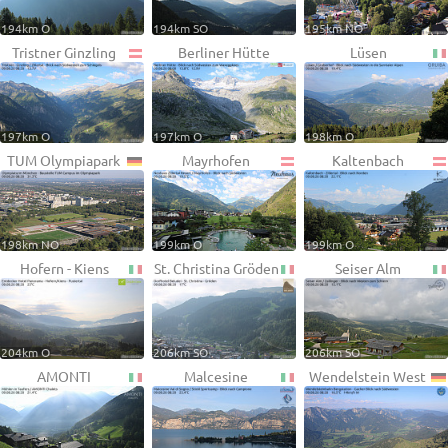
194km O
194km SO
195km NO
Tristner Ginzling
Berliner Hütte
Lüsen
197km O
197km O
198km O
TUM Olympiapark
Mayrhofen
Kaltenbach
198km NO
199km O
199km O
Hofern - Kiens
St. Christina Gröden
Seiser Alm
204km O
206km SO
206km SO
AMONTI
Malcesine
Wendelstein West