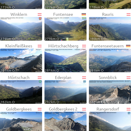
275km O
277km O
278km O
Winklern
Funtensee
Rauris
279km O
279km O
280km O
Kleinfleißkees
Mörtschachberg
Funtenseetauern
281km O
281km O
281km O
Mörtschach
Ederplan
Sonnblick
282km O
282km O
282km O
Goldbergkees
Goldbergkees 2
Rangersdorf