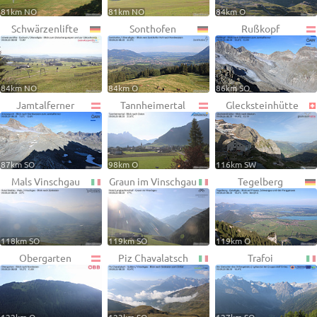
81km NO
81km NO
84km O
Schwärzenlifte
Sonthofen
Rußkopf
84km NO
84km O
86km SO
Jamtalferner
Tannheimertal
Glecksteinhütte
87km SO
98km O
116km SW
Mals Vinschgau
Graun im Vinschgau
Tegelberg
118km SO
119km SO
119km O
Obergarten
Piz Chavalatsch
Trafoi