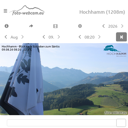
Hochhamm
(1208m)
2026
Aug
09.
08:20
Hochhamm - Blick nach Südosten zum Säntis
09.08.26 08:20 22.3°C
Live video available →
View