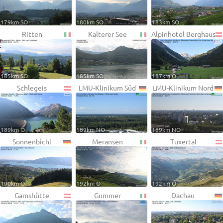
179km SO
180km SO
183km SO
Ritten
Kalterer See
Alpinhotel Berghaus
185km SO
185km SO
187km O
Schlegeis
LMU-Klinikum Süd
LMU-Klinikum Nord
189km O
189km NO
189km NO
Sonnenbichl
Meransen
Tuxertal
190km O
192km O
192km O
Gamshütte
Gummer
Dachau