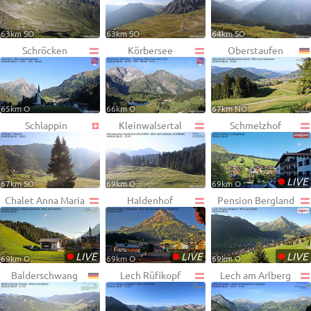
63km SO
63km SO
64km SO
Schröcken
Körbersee
Oberstaufen
65km O
66km O
67km NO
Schlappin
Kleinwalsertal
Schmelzhof
•
LIVE
67km SO
69km O
69km O
Chalet Anna Maria
Haldenhof
Pension Bergland
•
•
•
LIVE
LIVE
LIVE
69km O
69km O
69km O
Balderschwang
Lech Rüfikopf
Lech am Arlberg