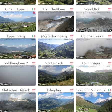
88km SW
89km NW
89km O
Girlan - Eppan
Kleinfleißkees
Sonnblick
90km SW
90km O
91km O
Eppan Berg
Mörtschachberg
Goldbergkees
91km SW
91km O
91km O
Goldbergkees 2
Mörtschach
Kolm-Saigurn
92km O
92km O
92km O
Gletscher - Alteck
Ederplan
Graun im Vinschgau
93km O
94km SO
94km SW