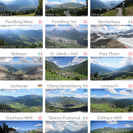
47km S
49km W
50km W
Pendling West
Pendling Ost
Becherhaus
50km NO
50km NO
51km SW
Ridnaun
St. Jakob i. Def.
Pass Thurn
51km SW
51km SO
51km O
Jachenau
Olang Geiselsberg
Leutasch
51km NW
52km S
52km NW
Starthaus HKR
Taisten Pustertal
Zielhaus HKR