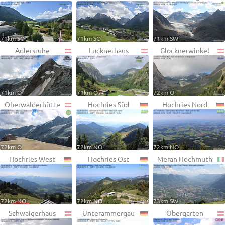
71km SO
71km SO
71km SW
Adlersruhe
Lucknerhaus
Glocknerwinkel
71km O
71km O
72km O
Oberwalderhütte
Hochries Süd
Hochries Nord
72km O
72km NO
72km NO
Hochries West
Hochries Ost
Meran Hochmuth
72km NO
72km NO
73km SW
Schwaigerhaus
Unterammergau
Obergarten