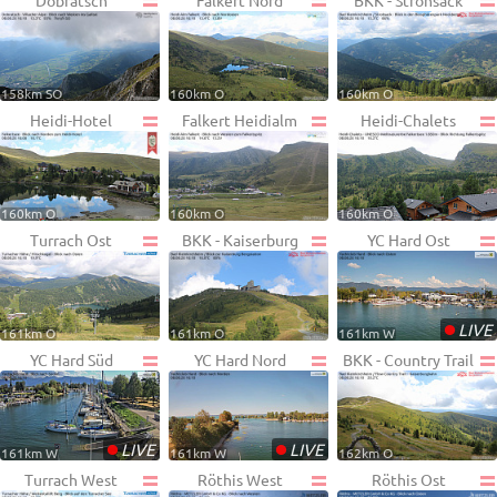
Dobratsch
Falkert Nord
BKK - Strohsack
158km SO
160km O
160km O
Heidi-Hotel
Falkert Heidialm
Heidi-Chalets
160km O
160km O
160km O
Turrach Ost
BKK - Kaiserburg
YC Hard Ost
•
LIVE
161km O
161km O
161km W
YC Hard Süd
YC Hard Nord
BKK - Country Trail
•
•
LIVE
LIVE
161km W
161km W
162km O
Turrach West
Röthis West
Röthis Ost