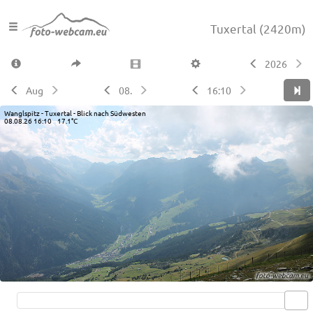
Tuxertal
(2420m)
2026
Aug
08.
16:10
Wanglspitz - Tuxertal - Blick nach Südwesten
08.08.26 16:10 17.1°C
Live video available →
View