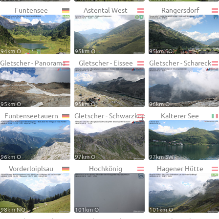
Funtensee
Astental West
Rangersdorf
94km O
95km O
95km SO
Gletscher - Panorama
Gletscher - Eissee
Gletscher - Schareck
95km O
95km O
96km O
Funtenseetauern
Gletscher - Schwarzkopf
Kalterer See
96km O
97km O
97km SW
Vorderloiplsau
Hochkönig
Hagener Hütte
98km NO
101km O
101km O