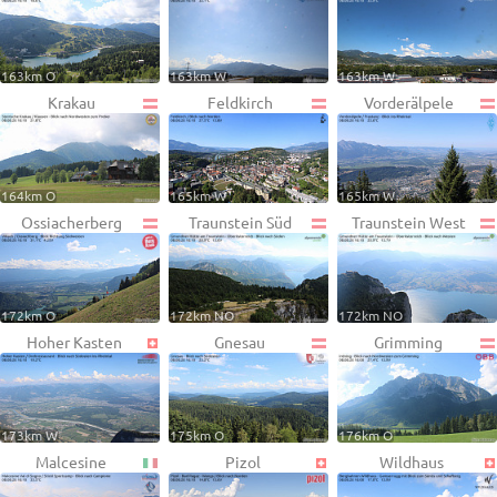
163km O
163km W
163km W
Krakau
Feldkirch
Vorderälpele
164km O
165km W
165km W
Ossiacherberg
Traunstein Süd
Traunstein West
172km O
172km NO
172km NO
Hoher Kasten
Gnesau
Grimming
173km W
175km O
176km O
Malcesine
Pizol
Wildhaus