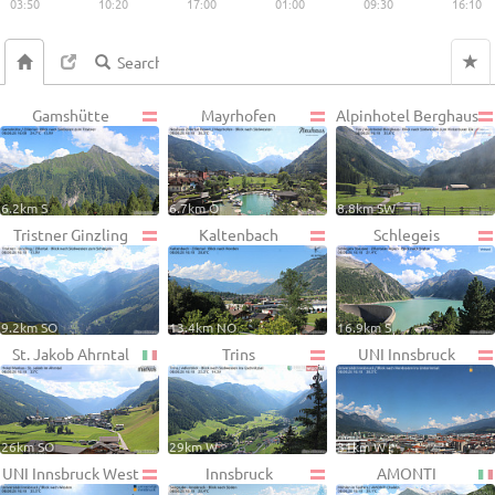
03:50
10:20
17:00
01:00
09:30
16:10
Gamshütte
Mayrhofen
Alpinhotel Berghaus
6.2km S
6.7km O
8.8km SW
Tristner Ginzling
Kaltenbach
Schlegeis
9.2km SO
13.4km NO
16.9km S
St. Jakob Ahrntal
Trins
UNI Innsbruck
26km SO
29km W
31km W
UNI Innsbruck West
Innsbruck
AMONTI