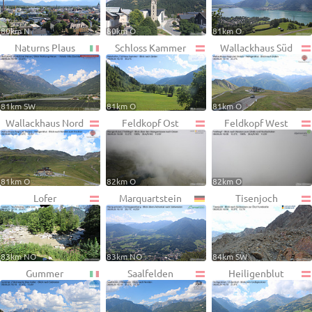
80km N
80km O
81km O
Naturns Plaus
Schloss Kammer
Wallackhaus Süd
81km SW
81km O
81km O
Wallackhaus Nord
Feldkopf Ost
Feldkopf West
81km O
82km O
82km O
Lofer
Marquartstein
Tisenjoch
83km NO
83km NO
84km SW
Gummer
Saalfelden
Heiligenblut