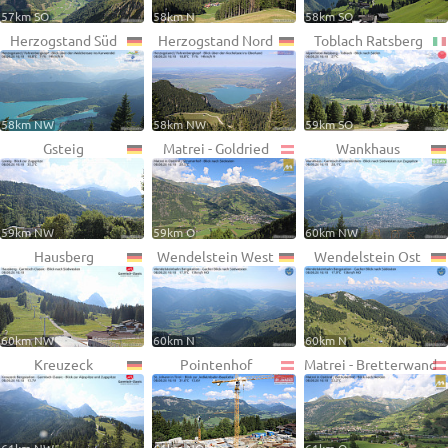
57km SO
58km N
58km SO
Herzogstand Süd
Herzogstand Nord
Toblach Ratsberg
58km NW
58km NW
59km SO
Gsteig
Matrei - Goldried
Wankhaus
59km NW
59km O
60km NW
Hausberg
Wendelstein West
Wendelstein Ost
60km NW
60km N
60km N
Kreuzeck
Pointenhof
Matrei - Bretterwand