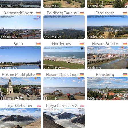
366km O
366km O
377km NW
Darmstadt West
Feldberg Taunus
Ettelsberg
377km NW
417km NW
510km NW
Bonn
Norderney
Husum Brücke
524km NW
796km NW
833km N
Husum Marktplatz
Husum Dockkoog
Flensburg
833km N
834km N
860km N
Freya Gletscher
Freya Gletscher 2