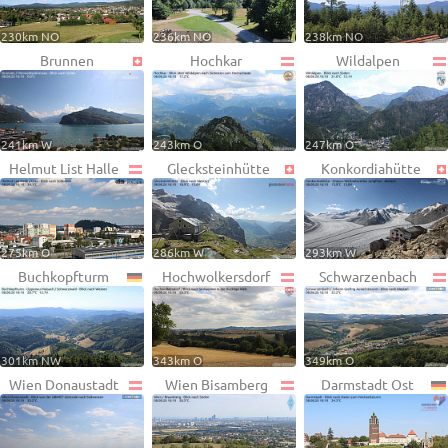
230km NO
236km NO
238km NO
Brunnen
Hochkar
Wildalpen
241km W
243km O
247km O
Helmut List Halle
Glecksteinhütte
Konkordiahütte
275km O
286km W
293km W
Buchkopfturm
Hochwolkersdorf
Schwarzenbach
301km NW
343km O
349km O
Wien Donaustadt
Wien Bisamberg
Darmstadt Ost