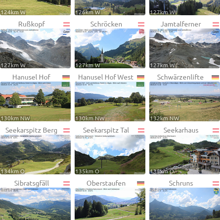
124km W
126km W
127km W
Rußkopf
Schröcken
Jamtalferner
127km W
127km W
127km W
Hanusel Hof
Hanusel Hof West
Schwärzenlifte
130km NW
130km NW
132km NW
Seekarspitz Berg
Seekarspitz Tal
Seekarhaus
134km O
135km O
135km O
Sibratsgfäll
Oberstaufen
Schruns