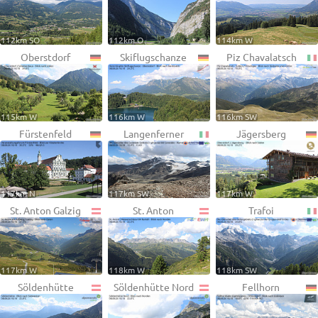
112km SO
112km O
114km W
Oberstdorf
Skiflugschanze
Piz Chavalatsch
115km W
116km W
116km SW
Fürstenfeld
Langenferner
Jägersberg
117km N
117km SW
117km W
St. Anton Galzig
St. Anton
Trafoi
117km W
118km W
118km SW
Söldenhütte
Söldenhütte Nord
Fellhorn