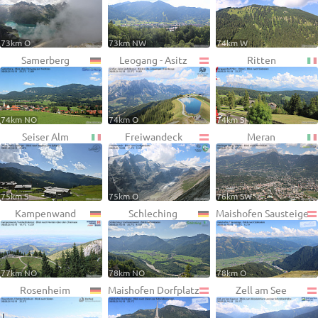
73km O
73km NW
74km W
Samerberg
Leogang - Asitz
Ritten
74km NO
74km O
74km S
Seiser Alm
Freiwandeck
Meran
75km S
75km O
76km SW
Kampenwand
Schleching
Maishofen Sausteige
77km NO
78km NO
78km O
Rosenheim
Maishofen Dorfplatz
Zell am See