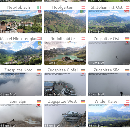
61km NW
61km NO
61km O
Neu-Toblach
Hopfgarten
St. Johann i.T. Ost
61km SO
61km SO
62km NO
Matrei Hintereggkogel
Rudolfshütte
Zugspitze Ost
62km O
65km O
65km NW
Zugspitze Nord
Zugspitze Gipfel
Zugspitze Süd
65km NW
65km NW
65km NW
Sonnalpin
Zugspitze West
Wilder Kaiser
65km NW
65km NW
66km NO