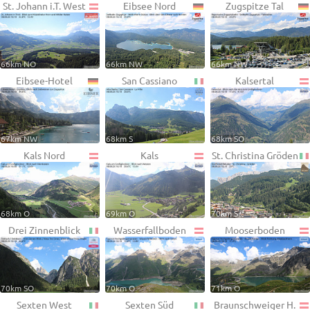
St. Johann i.T. West
Eibsee Nord
Zugspitze Tal
66km NO
66km NW
66km NW
Eibsee-Hotel
San Cassiano
Kalsertal
67km NW
68km S
68km SO
Kals Nord
Kals
St. Christina Gröden
68km O
69km O
70km S
Drei Zinnenblick
Wasserfallboden
Mooserboden
70km SO
70km O
71km O
Sexten West
Sexten Süd
Braunschweiger H.