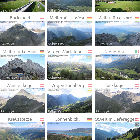
52km NO
53km SO
54km NO
Bockkogel
Meilerhütte West
Meilerhütte Nord
54km W
55km NW
55km NW
Meilerhütte Haus
Virgen Würfelehütte
Niederdorf
55km NW
55km SO
56km SO
Wannenkogel
Virgen Sonnberg
Sulzkogel
56km W
56km O
56km W
Kreuzspitze
Sonnenbichl
St.Veit in Defereggen