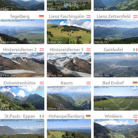
85km S
85km O
85km O
Tegelberg
Lienz Faschingalm
Lienz Zettersfeld
86km NW
86km SO
86km SO
Hintereisferner 2
Hintereisferner 1
Gantkofel
87km SW
87km SW
88km SW
Dolomitenhütte
Rauris
Bad Endorf
88km SO
88km O
88km NO
St.Pauls - Eppan
Hohenpeißenberg
Winklern