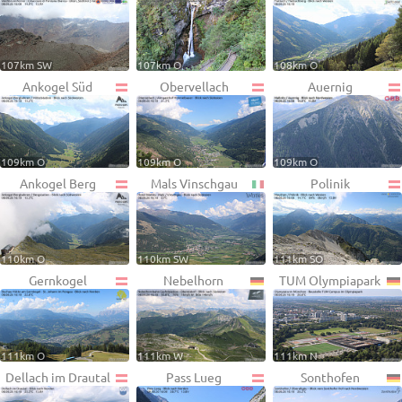
107km SW
107km O
108km O
Ankogel Süd
Obervellach
Auernig
109km O
109km O
109km O
Ankogel Berg
Mals Vinschgau
Polinik
110km O
110km SW
111km SO
Gernkogel
Nebelhorn
TUM Olympiapark
111km O
111km W
111km N
Dellach im Drautal
Pass Lueg
Sonthofen