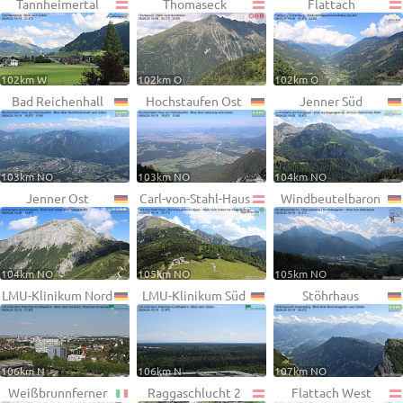
Tannheimertal
Thomaseck
Flattach
102km W
102km O
102km O
Bad Reichenhall
Hochstaufen Ost
Jenner Süd
103km NO
103km NO
104km NO
Jenner Ost
Carl-von-Stahl-Haus
Windbeutelbaron
104km NO
105km NO
105km NO
LMU-Klinikum Nord
LMU-Klinikum Süd
Stöhrhaus
106km N
106km N
107km NO
Weißbrunnferner
Raggaschlucht 2
Flattach West