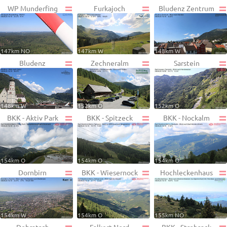
WP Munderfing
Furkajoch
Bludenz Zentrum
147km NO
147km W
148km W
Bludenz
Zechneralm
Sarstein
148km W
152km O
152km O
BKK - Aktiv Park
BKK - Spitzeck
BKK - Nockalm
154km O
154km O
154km O
Dornbirn
BKK - Wiesernock
Hochleckenhaus
154km W
154km O
155km NO