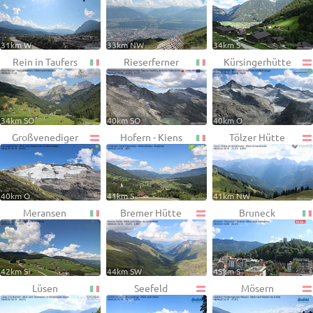
31km W
33km NW
34km S
Rein in Taufers
Rieserferner
Kürsingerhütte
34km SO
40km SO
40km O
Großvenediger
Hofern - Kiens
Tölzer Hütte
40km O
41km S
41km NW
Meransen
Bremer Hütte
Bruneck
42km S
44km SW
45km S
Lüsen
Seefeld
Mösern