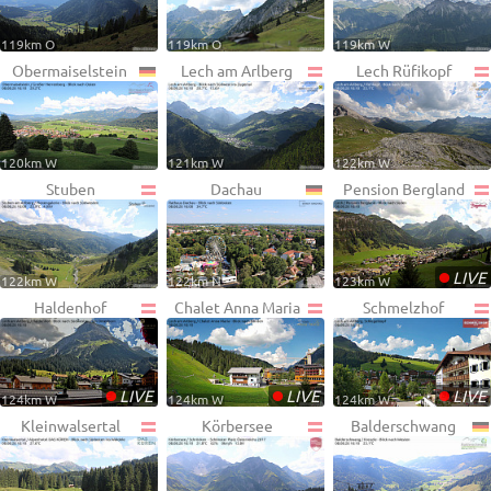
119km O
119km O
119km W
Obermaiselstein
Lech am Arlberg
Lech Rüfikopf
120km W
121km W
122km W
Stuben
Dachau
Pension Bergland
•
LIVE
122km W
122km N
123km W
Haldenhof
Chalet Anna Maria
Schmelzhof
•
•
•
LIVE
LIVE
LIVE
124km W
124km W
124km W
Kleinwalsertal
Körbersee
Balderschwang