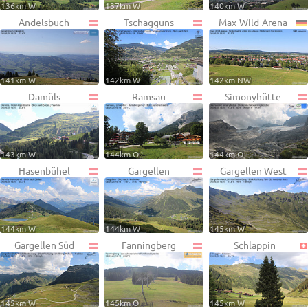
136km W
137km W
140km W
Andelsbuch
Tschagguns
Max-Wild-Arena
141km W
142km W
142km NW
Damüls
Ramsau
Simonyhütte
143km W
144km O
144km O
Hasenbühel
Gargellen
Gargellen West
144km W
144km W
145km W
Gargellen Süd
Fanningberg
Schlappin
145km W
145km O
145km W