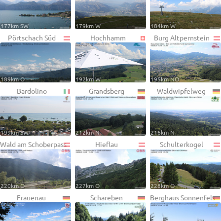
177km SW
179km W
184km W
Pörtschach Süd
Hochhamm
Burg Altpernstein
189km O
192km W
195km NO
Bardolino
Grandsberg
Waldwipfelweg
199km SW
212km N
216km N
Wald am Schoberpass
Hieflau
Schulterkogel
220km O
227km O
228km O
Frauenau
Schareben
Berghaus Sonnenfels