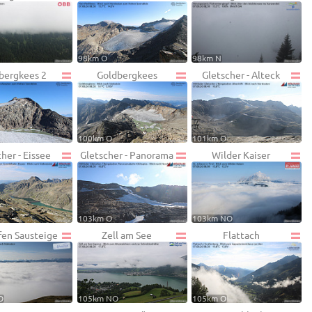
W
98km O
98km N
bergkees 2
Goldbergkees
Gletscher - Alteck
100km O
101km O
her - Eissee
Gletscher - Panorama
Wilder Kaiser
103km O
103km NO
fen Sausteige
Zell am See
Flattach
O
105km NO
105km O