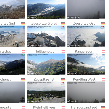
90km O
91km NW
pitze Süd
Zugspitze Gipfel
Zugspitze Ost
W
92km NW
92km NW
rtschach
Heiligenblut
Rangersdorf
93km O
93km O
achenau
Zugspitze Tal
Pendling West
94km NW
95km N
ergarten
Kleinfleißkees
Herzogstand Süd