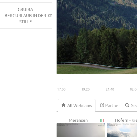
GRUIBA
BERGURLAUB IN DER
STILLE
17:00
19:20
21:40
02:0
All Webcams
Partner
Meransen
Hofern - Ki