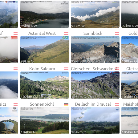
95km NW
95km W
97km N
of
Astental West
Sonnblick
Gold
99km O
99km O
100km O
Kolm-Saigurn
Gletscher - Schwarzkopf
Gletsc
102km O
103km O
103km O
sitz
Sonnenbichl
Dellach im Drautal
Maisho
104km N
104km O
105km N