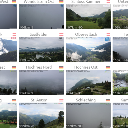
 West
Wendelstein Ost
Schloss Kammer
Unte
106km N
107km NO
108km N
ck
Saalfelden
Obervellach
Te
112km NO
112km O
113km N
est
Hochries Nord
Hochries Ost
116km N
116km N
118km N
g
St. Anton
Schleching
Kam
119km W
119km NO
120km N