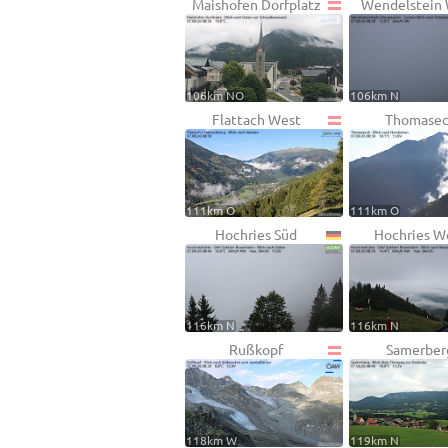
Maishofen Dorfplatz
Wendelstein
106km NO
106km N
Flattach West
Thomase
111km O
111km O
Hochries Süd
Hochries W
116km N
116km N
Rußkopf
Samerber
118km W
119km N