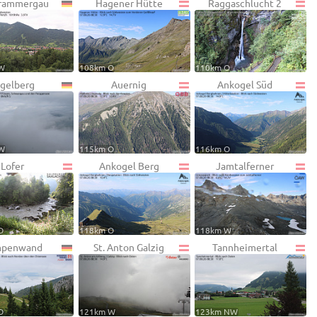
rammergau
Hagener Hütte
Raggaschlucht 2
W
108km O
110km O
gelberg
Auernig
Ankogel Süd
W
115km O
116km O
Lofer
Ankogel Berg
Jamtalferner
O
118km O
118km W
penwand
St. Anton Galzig
Tannheimertal
O
121km W
123km NW