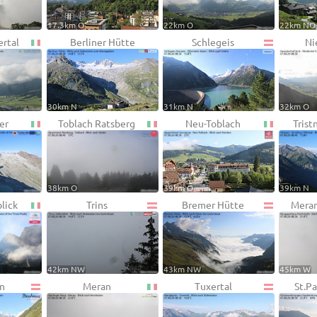
17.3km O
22km O
22km NO
ertal
Berliner Hütte
Schlegeis
Ni
30km N
31km N
32km O
er
Toblach Ratsberg
Neu-Toblach
Trist
38km O
39km O
39km N
lick
Trins
Bremer Hütte
Mera
42km NW
43km NW
45km W
n
Meran
Tuxertal
St.Pa