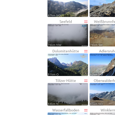
67km NO
67km W
Seefeld
Weißbrunnfe
76km NW
76km SW
Dolomitenhütte
Adlersru
81km O
82km NO
Tölzer Hütte
Oberwalderh
84km N
85km NO
Wasserfallboden
Winkler