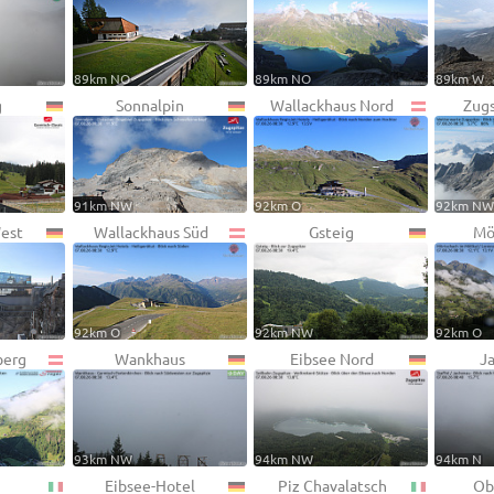
89km NO
89km NO
89km W
g
Sonnalpin
Wallackhaus Nord
Zugs
91km NW
92km O
92km N
West
Wallackhaus Süd
Gsteig
Mö
92km O
92km NW
92km O
berg
Wankhaus
Eibsee Nord
J
93km NW
94km NW
94km N
Eibsee-Hotel
Piz Chavalatsch
Ob