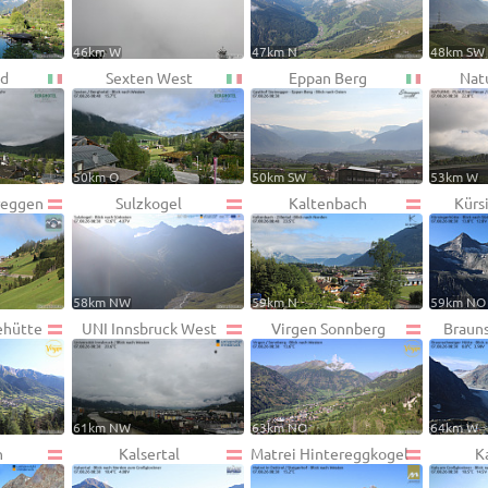
46km W
47km N
48km SW
üd
Sexten West
Eppan Berg
Nat
50km O
50km SW
53km W
ereggen
Sulzkogel
Kaltenbach
Kürs
58km NW
59km N
59km NO
ehütte
UNI Innsbruck West
Virgen Sonnberg
Braun
61km NW
63km NO
64km W
h
Kalsertal
Matrei Hintereggkogel
K