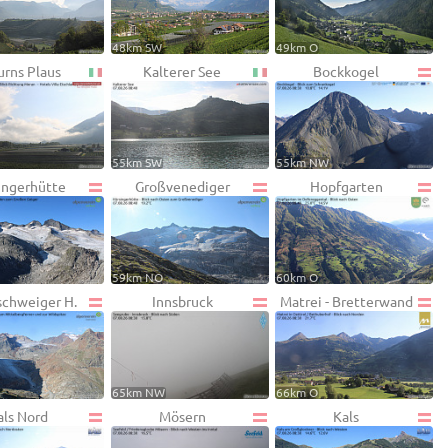
48km SW
49km O
urns Plaus
Kalterer See
Bockkogel
55km SW
55km NW
ingerhütte
Großvenediger
Hopfgarten
59km NO
60km O
schweiger H.
Innsbruck
Matrei - Bretterwand
65km NW
66km O
als Nord
Mösern
Kals