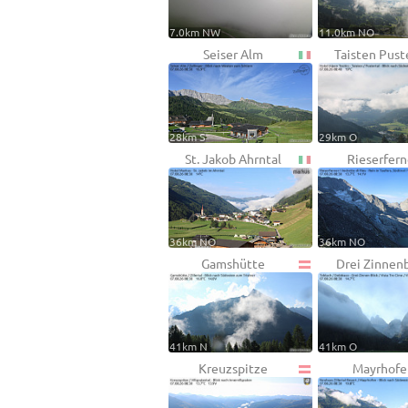
7.0km NW
11.0km NO
Seiser Alm
Taisten Pust
28km S
29km O
St. Jakob Ahrntal
Rieserfern
36km NO
36km NO
Gamshütte
Drei Zinnenb
41km N
41km O
Kreuzspitze
Mayrhofe