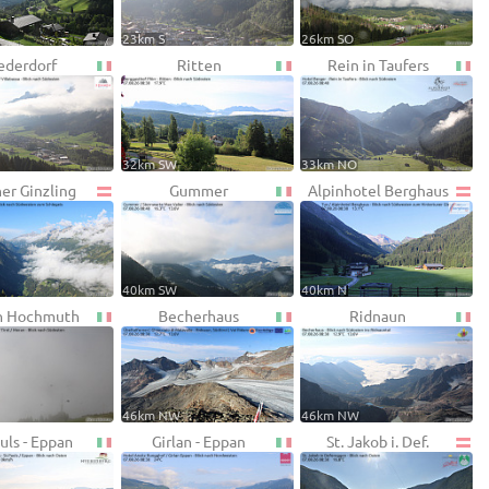
23km S
26km SO
ederdorf
Ritten
Rein in Taufers
32km SW
33km NO
ner Ginzling
Gummer
Alpinhotel Berghaus
40km SW
40km N
n Hochmuth
Becherhaus
Ridnaun
46km NW
46km NW
uls - Eppan
Girlan - Eppan
St. Jakob i. Def.