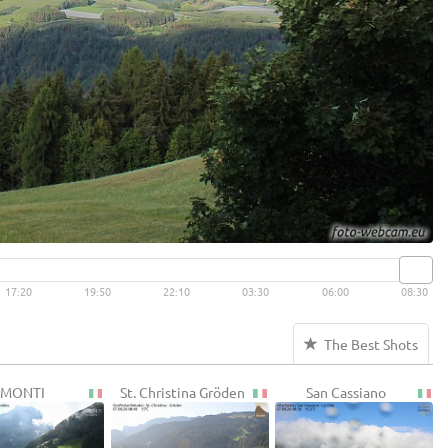
17:20
19:50
22:10
03:30
06:00
08:30
The Best Shots
MONTI
St. Christina Gröden
San Cassiano