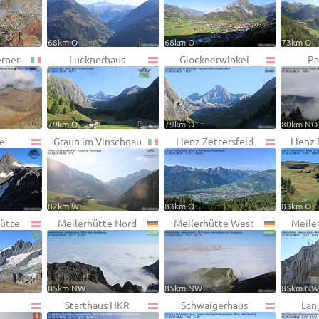
68km O
68km O
73km O
rner
Lucknerhaus
Glocknerwinkel
Pa
79km O
79km O
80km NO
he
Graun im Vinschgau
Lienz Zettersfeld
Lienz
82km W
83km O
83km O
ütte
Meilerhütte Nord
Meilerhütte West
Meile
85km NW
85km NW
85km N
n
Starthaus HKR
Schwaigerhaus
Lan