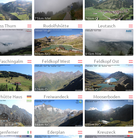
75km NW
76km O
ss Thurn
Rudolfshütte
Leutasch
80km NO
81km NW
 Faschingalm
Feldkopf West
Feldkopf Ost
83km O
83km O
rhütte Haus
Freiwandeck
Mooserboden
W
86km NO
88km NO
genferner
Ederplan
Kreuzeck