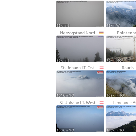
95km N
95km W
Herzogstand Nord
Pointenh
98km N
98km NO
St. Johann i.T. Ost
Rauris
101km NO
102km NO
St. Johann i.T. West
Leogang - A
103km NO
103km NO