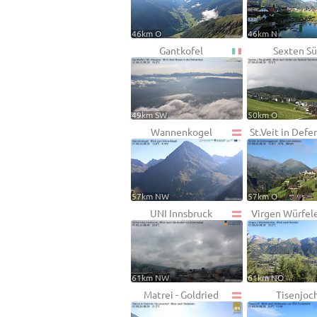
46km O
46km N
Gantkofel
Sexten S
49km SW
50km O
Wannenkogel
St.Veit in Def
57km NW
57km O
UNI Innsbruck
Virgen Würfel
61km NW
61km NO
Matrei - Goldried
Tisenjoc