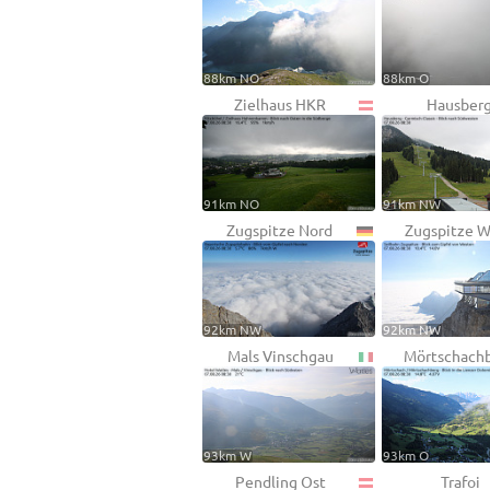
88km NO
88km O
Zielhaus HKR
Hausber
91km NO
91km NW
Zugspitze Nord
Zugspitze 
92km NW
92km NW
Mals Vinschgau
Mörtschach
93km W
93km O
Pendling Ost
Trafoi