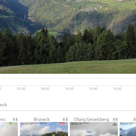
Live video available →
View
0
05:30
08:00
10:20
12:40
15:00
ens
Bruneck
Olang Geiselsberg
A