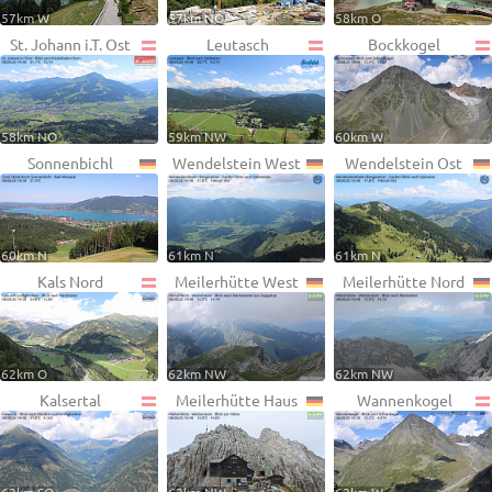
57km W
57km NO
58km O
St. Johann i.T. Ost
Leutasch
Bockkogel
58km NO
59km NW
60km W
Sonnenbichl
Wendelstein West
Wendelstein Ost
60km N
61km N
61km N
Kals Nord
Meilerhütte West
Meilerhütte Nord
62km O
62km NW
62km NW
Kalsertal
Meilerhütte Haus
Wannenkogel