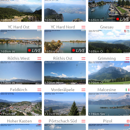
•
LIVE
168km NO
168km NO
168km W
YC Hard Ost
YC Hard Nord
Gnesau
•
•
LIVE
LIVE
168km W
168km W
168km O
Röthis West
Röthis Ost
Grimming
170km W
170km W
170km O
Feldkirch
Vorderälpele
Malcesine
171km W
172km W
178km SW
Hoher Kasten
Pörtschach Süd
Pizol