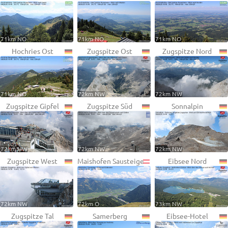
71km NO
71km NO
71km NO
Hochries Ost
Zugspitze Ost
Zugspitze Nord
71km NO
72km NW
72km NW
Zugspitze Gipfel
Zugspitze Süd
Sonnalpin
72km NW
72km NW
72km NW
Zugspitze West
Maishofen Sausteige
Eibsee Nord
72km NW
72km O
73km NW
Zugspitze Tal
Samerberg
Eibsee-Hotel