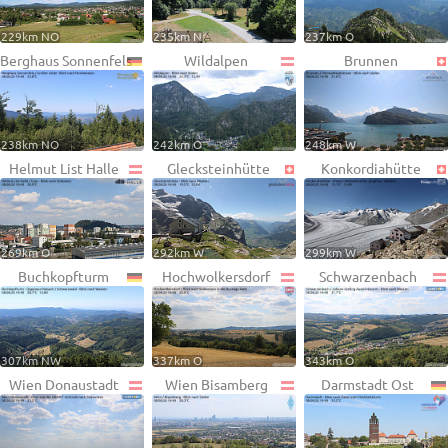
229km NO
235km N
237km O
Berghaus Sonnenfels
Wildalpen
Brunnen
238km NO
242km O
248km W
Helmut List Halle
Glecksteinhütte
Konkordiahütte
269km O
292km W
299km W
Buchkopfturm
Hochwolkersdorf
Schwarzenbach
307km NW
337km O
343km O
Wien Donaustadt
Wien Bisamberg
Darmstadt Ost