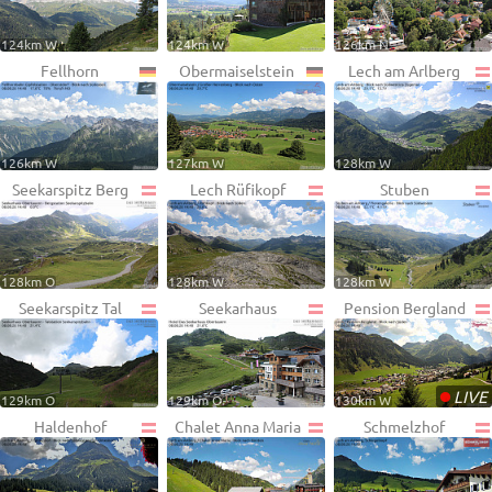
124km W
124km W
126km N
Fellhorn
Obermaiselstein
Lech am Arlberg
126km W
127km W
128km W
Seekarspitz Berg
Lech Rüfikopf
Stuben
128km O
128km W
128km W
Seekarspitz Tal
Seekarhaus
Pension Bergland
•
LIVE
129km O
129km O
130km W
Haldenhof
Chalet Anna Maria
Schmelzhof