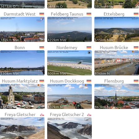
361km O
361km O
382km NW
Darmstadt West
Feldberg Taunus
Ettelsberg
382km NW
422km NW
515km NW
Bonn
Norderney
Husum Brücke
530km NW
800km NW
836km N
Husum Marktplatz
Husum Dockkoog
Flensburg
836km N
837km N
863km N
Freya Gletscher
Freya Gletscher 2