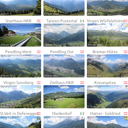
46km S
47km NW
48km S
Starthaus HKR
Taisten Pustertal
Virgen Würfelehütte
48km NO
48km SO
49km SO
Pendling West
Pendling Ost
Bremer Hütte
49km NO
49km NO
49km SW
Virgen Sonnberg
Zielhaus HKR
Kreuzspitze
49km O
50km NO
51km SO
St.Veit in Defereggen
Niederdorf
Matrei - Goldried