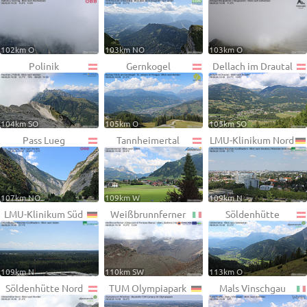
102km O
103km NO
103km O
Polinik
Gernkogel
Dellach im Drautal
104km SO
105km O
105km SO
Pass Lueg
Tannheimertal
LMU-Klinikum Nord
107km NO
109km W
109km N
LMU-Klinikum Süd
Weißbrunnferner
Söldenhütte
109km N
110km SW
113km O
Söldenhütte Nord
TUM Olympiapark
Mals Vinschgau