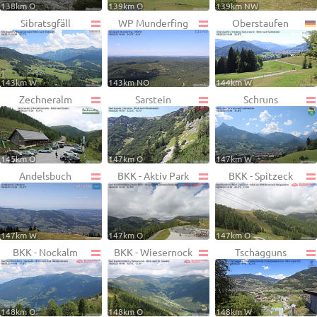
138km O
139km O
139km NW
Sibratsgfäll
WP Munderfing
Oberstaufen
143km W
143km NO
144km W
Zechneralm
Sarstein
Schruns
145km O
147km O
147km W
Andelsbuch
BKK - Aktiv Park
BKK - Spitzeck
147km W
147km O
147km O
BKK - Nockalm
BKK - Wiesernock
Tschagguns
148km O
148km O
148km W