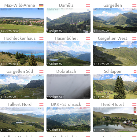
Max-Wild-Arena
Damüls
Gargellen
149km NW
149km W
150km W
Hochleckenhaus
Hasenbühel
Gargellen West
150km NO
150km W
151km W
Gargellen Süd
Dobratsch
Schlappin
151km W
151km SO
151km W
Falkert Nord
BKK - Strohsack
Heidi-Hotel
153km O
153km O
153km O