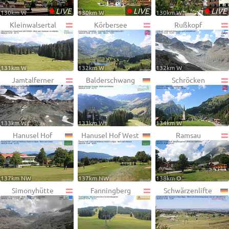
•
•
•
LIVE
LIVE
LIVE
130km W
130km W
130km W
Kleinwalsertal
Körbersee
Rußkopf
131km W
132km W
132km W
Jamtalferner
Balderschwang
Schröcken
133km W
133km W
134km W
Hanusel Hof
Hanusel Hof West
Ramsau
137km NW
137km NW
138km O
Simonyhütte
Fanningberg
Schwärzenlifte