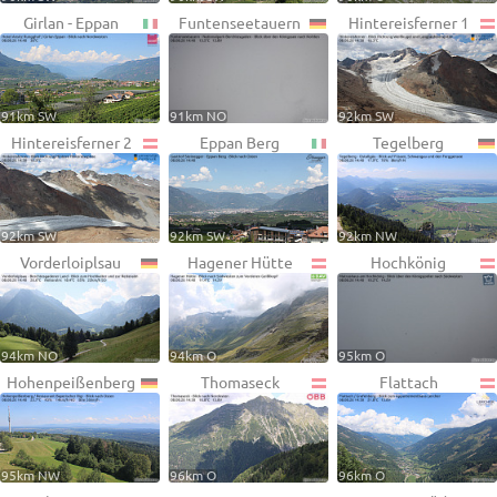
Girlan - Eppan
Funtenseetauern
Hintereisferner 1
91km SW
91km NO
92km SW
Hintereisferner 2
Eppan Berg
Tegelberg
92km SW
92km SW
92km NW
Vorderloiplsau
Hagener Hütte
Hochkönig
94km NO
94km O
95km O
Hohenpeißenberg
Thomaseck
Flattach
95km NW
96km O
96km O