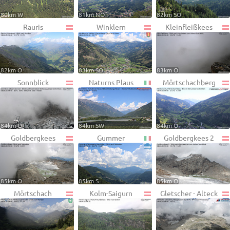
80km W
81km NO
82km SO
Rauris
Winklern
Kleinfleißkees
82km O
83km SO
83km O
Sonnblick
Naturns Plaus
Mörtschachberg
84km O
84km SW
84km O
Goldbergkees
Gummer
Goldbergkees 2
85km O
85km S
85km O
Mörtschach
Kolm-Saigurn
Gletscher - Alteck