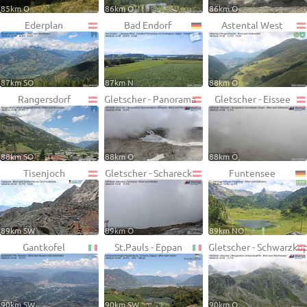
85km O
86km O
86km O
Ederplan
Bad Endorf
Astental West
87km SO
87km N
88km O
Rangersdorf
Gletscher - Panorama
Gletscher - Eissee
88km SO
88km O
88km O
Tisenjoch
Gletscher - Schareck
Funtensee
89km SW
89km O
89km NO
Gantkofel
St.Pauls - Eppan
Gletscher - Schwarzko
90km SW
90km SW
90km O