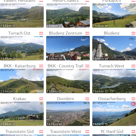
Falkert Heidialm
Heidi-Chalets
Furkajoch
153km O
154km O
154km W
Turrach Ost
Bludenz Zentrum
Bludenz
154km O
154km W
154km W
BKK - Kaiserburg
BKK - Country Trail
Turrach West
154km O
155km O
156km O
Krakau
Dornbirn
Ossiacherberg
158km O
161km W
165km O
Traunstein Süd
Traunstein West
YC Hard Süd