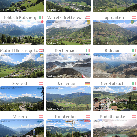
51km SO
51km SO
53km O
Toblach Ratsberg
Matrei - Bretterwand
Hopfgarten
54km SO
55km O
55km SO
Matrei Hintereggkogel
Becherhaus
Ridnaun
55km O
56km SW
56km SW
Seefeld
Jachenau
Neu-Toblach
56km W
56km NW
56km SO
Mösern
Pointenhof
Rudolfshütte