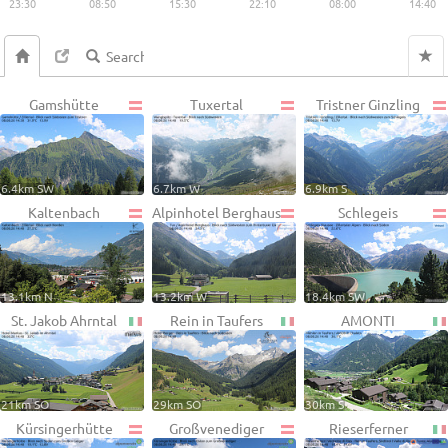
23:30
08:50
15:30
22:10
08:00
14:40
Gamshütte
Tuxertal
Tristner Ginzling
6.4km SW
6.7km W
6.9km S
Kaltenbach
Alpinhotel Berghaus
Schlegeis
13.1km N
13.2km W
18.4km SW
St. Jakob Ahrntal
Rein in Taufers
AMONTI
21km SO
29km SO
30km S
Kürsingerhütte
Großvenediger
Rieserferner