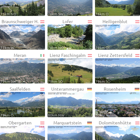
75km NO
76km SW
76km O
Braunschweiger H.
Lofer
Heiligenblut
77km W
78km NO
79km O
Meran
Lienz Faschingalm
Lienz Zettersfeld
79km SW
79km SO
79km SO
Saalfelden
Unterammergau
Rosenheim
79km O
80km NW
80km N
Obergarten
Marquartstein
Dolomitenhütte