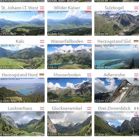
62km SO
62km NW
62km W
St. Johann i.T. West
Wilder Kaiser
Sulzkogel
62km NO
62km NO
62km W
Kals
Wasserfallboden
Herzogstand Süd
62km O
64km O
64km NW
Herzogstand Nord
Mooserboden
Adlersruhe
64km NW
64km O
65km O
Lucknerhaus
Glocknerwinkel
Drei Zinnenblick
65km O
65km O
65km SO