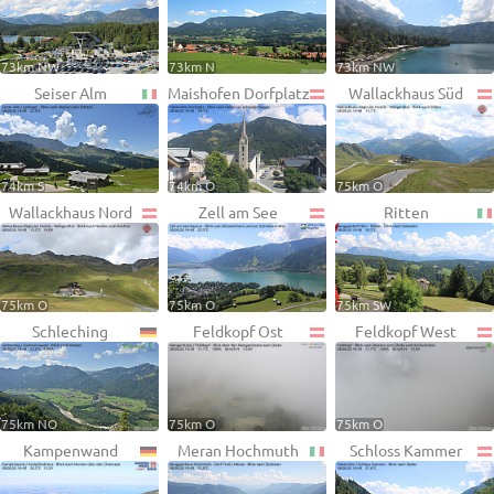
73km NW
73km N
73km NW
Seiser Alm
Maishofen Dorfplatz
Wallackhaus Süd
74km S
74km O
75km O
Wallackhaus Nord
Zell am See
Ritten
75km O
75km O
75km SW
Schleching
Feldkopf Ost
Feldkopf West
75km NO
75km O
75km O
Kampenwand
Meran Hochmuth
Schloss Kammer