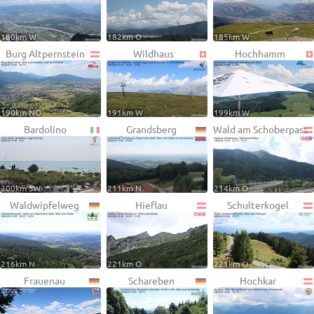
180km W
182km O
185km W
Burg Altpernstein
Wildhaus
Hochhamm
190km NO
191km W
199km W
Bardolino
Grandsberg
Wald am Schoberpass
200km SW
211km N
214km O
Waldwipfelweg
Hieflau
Schulterkogel
216km N
221km O
221km O
Frauenau
Schareben
Hochkar