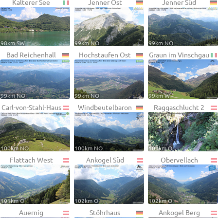
Kalterer See
Jenner Ost
Jenner Süd
98km SW
99km NO
99km NO
Bad Reichenhall
Hochstaufen Ost
Graun im Vinschgau
99km NO
99km NO
99km W
Carl-von-Stahl-Haus
Windbeutelbaron
Raggaschlucht 2
100km NO
100km NO
101km O
Flattach West
Ankogel Süd
Obervellach
101km O
102km O
102km O
Auernig
Stöhrhaus
Ankogel Berg