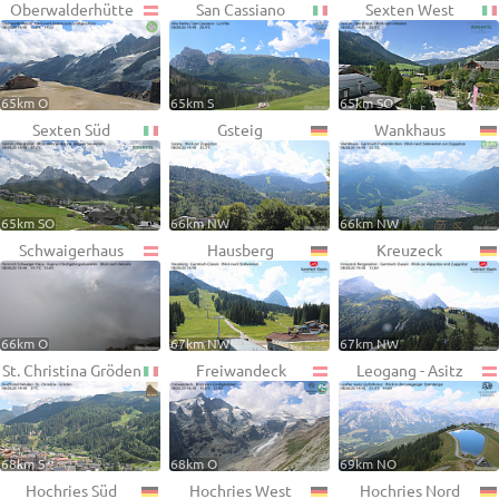
Oberwalderhütte
San Cassiano
Sexten West
65km O
65km S
65km SO
Sexten Süd
Gsteig
Wankhaus
65km SO
66km NW
66km NW
Schwaigerhaus
Hausberg
Kreuzeck
66km O
67km NW
67km NW
St. Christina Gröden
Freiwandeck
Leogang - Asitz
68km S
68km O
69km NO
Hochries Süd
Hochries West
Hochries Nord