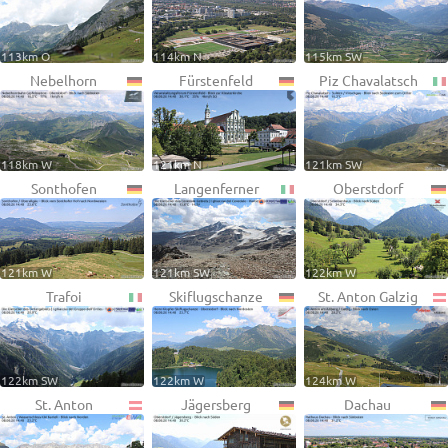
113km O
114km N
115km SW
Nebelhorn
Fürstenfeld
Piz Chavalatsch
118km W
121km N
121km SW
Sonthofen
Langenferner
Oberstdorf
121km W
121km SW
122km W
Trafoi
Skiflugschanze
St. Anton Galzig
122km SW
122km W
124km W
St. Anton
Jägersberg
Dachau