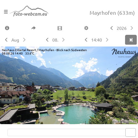
Mayrhofen
(633m)
2026
Aug
08.
14:40
Neuhaus Zillertal Resort / Mayrhofen - Blick nach Südwesten
08.08.26 14:40 33.6°C
Live video available →
View