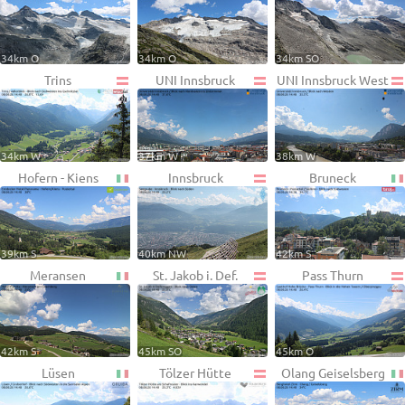
34km O
34km O
34km SO
Trins
UNI Innsbruck
UNI Innsbruck West
34km W
37km W
38km W
Hofern - Kiens
Innsbruck
Bruneck
39km S
40km NW
42km S
Meransen
St. Jakob i. Def.
Pass Thurn
42km S
45km SO
45km O
Lüsen
Tölzer Hütte
Olang Geiselsberg