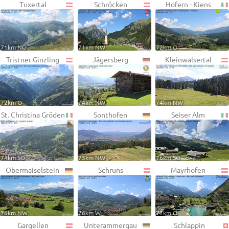
Tuxertal
Schröcken
Hofern - Kiens
71km NO
71km NW
72km O
Tristner Ginzling
Jägersberg
Kleinwalsertal
72km O
74km NW
74km NW
St. Christina Gröden
Sonthofen
Seiser Alm
74km SO
75km NW
76km SO
Obermaiselstein
Schruns
Mayrhofen
76km NW
76km W
77km O
Gargellen
Unterammergau
Schlappin