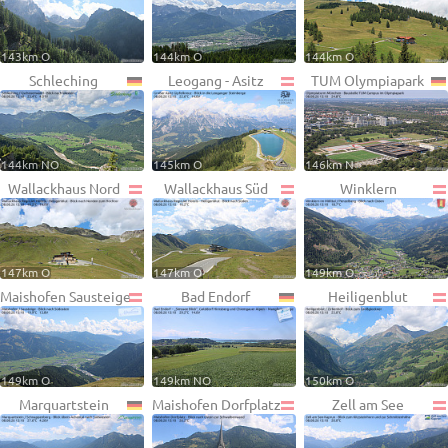
143km O
144km O
144km O
Schleching
Leogang - Asitz
TUM Olympiapark
144km NO
145km O
146km N
Wallackhaus Nord
Wallackhaus Süd
Winklern
147km O
147km O
149km O
Maishofen Sausteige
Bad Endorf
Heiligenblut
149km O
149km NO
150km O
Marquartstein
Maishofen Dorfplatz
Zell am See