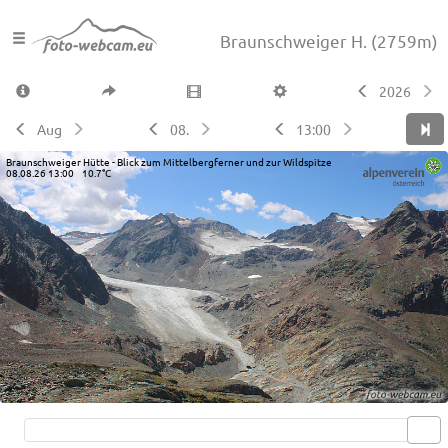
Braunschweiger H.
(2759m)
2026
Aug
08.
13:00
Braunschweiger Hütte - Blick zum Mittelbergferner und zur Wildspitze
08.08.26 13:00 10.7°C
Live video available →
View