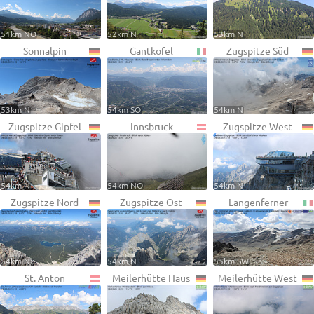
51km NO
52km N
53km N
Sonnalpin
Gantkofel
Zugspitze Süd
53km N
54km SO
54km N
Zugspitze Gipfel
Innsbruck
Zugspitze West
54km N
54km NO
54km N
Zugspitze Nord
Zugspitze Ost
Langenferner
54km N
54km N
55km SW
St. Anton
Meilerhütte Haus
Meilerhütte West