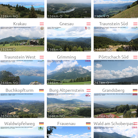
226km NO
226km O
230km O
Krakau
Gnesau
Traunstein Süd
232km O
236km O
244km NO
Traunstein West
Grimming
Pörtschach Süd
244km NO
246km O
247km O
Buchkopfturm
Burg Altpernstein
Grandsberg
263km NW
266km NO
267km NO
Waldwipfelweg
Frauenau
Wald am Schoberpass