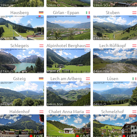
59km N
59km O
59km SO
Hausberg
Girlan - Eppan
Stuben
60km N
61km SO
61km NW
Schlegeis
Alpinhotel Berghaus
Lech Rüfikopf
61km O
63km O
64km NW
Gsteig
Lech am Arlberg
Lüsen
64km N
64km NW
64km O
Haldenhof
Chalet Anna Maria
Schmelzhof
•
•
•
LIVE
LIVE
LIVE