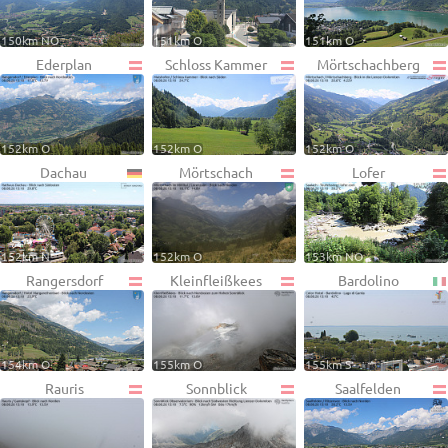
150km NO
151km O
151km O
Ederplan
Schloss Kammer
Mörtschachberg
152km O
152km O
152km O
Dachau
Mörtschach
Lofer
152km N
152km O
153km NO
Rangersdorf
Kleinfleißkees
Bardolino
154km O
155km O
155km S
Rauris
Sonnblick
Saalfelden