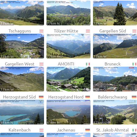
77km W
77km N
77km W
Tschagguns
Tölzer Hütte
Gargellen Süd
77km W
77km NO
77km W
Gargellen West
AMONTI
Bruneck
77km W
77km O
80km O
Herzogstand Süd
Herzogstand Nord
Balderschwang
81km N
81km N
82km NW
Kaltenbach
Jachenau
St. Jakob Ahrntal