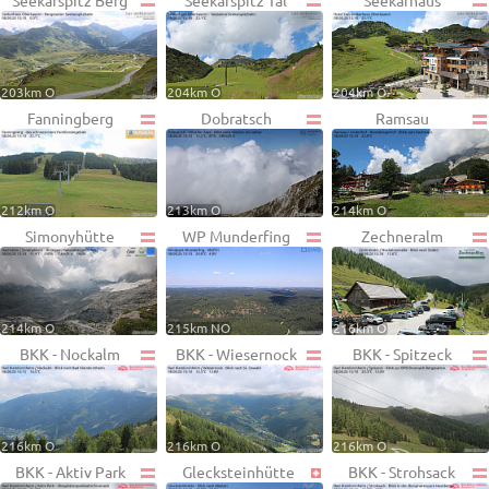
Seekarspitz Berg
Seekarspitz Tal
Seekarhaus
203km O
204km O
204km O
Fanningberg
Dobratsch
Ramsau
212km O
213km O
214km O
Simonyhütte
WP Munderfing
Zechneralm
214km O
215km NO
216km O
BKK - Nockalm
BKK - Wiesernock
BKK - Spitzeck
216km O
216km O
216km O
BKK - Aktiv Park
Glecksteinhütte
BKK - Strohsack