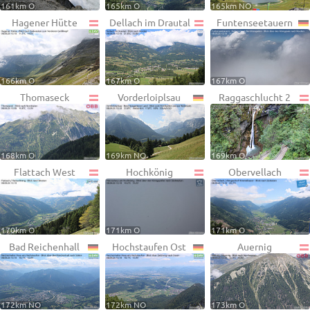
161km O
165km O
165km NO
Hagener Hütte
Dellach im Drautal
Funtenseetauern
166km O
167km O
167km O
Thomaseck
Vorderloiplsau
Raggaschlucht 2
168km O
169km NO
169km O
Flattach West
Hochkönig
Obervellach
170km O
171km O
171km O
Bad Reichenhall
Hochstaufen Ost
Auernig
172km NO
172km NO
173km O