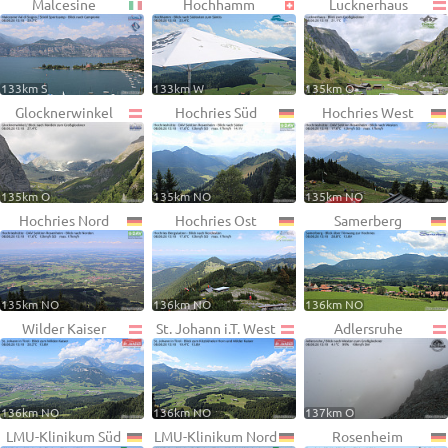
Malcesine
Hochhamm
Lucknerhaus
133km S
133km W
135km O
Glocknerwinkel
Hochries Süd
Hochries West
135km O
135km NO
135km NO
Hochries Nord
Hochries Ost
Samerberg
135km NO
136km NO
136km NO
Wilder Kaiser
St. Johann i.T. West
Adlersruhe
136km NO
136km NO
137km O
LMU-Klinikum Süd
LMU-Klinikum Nord
Rosenheim