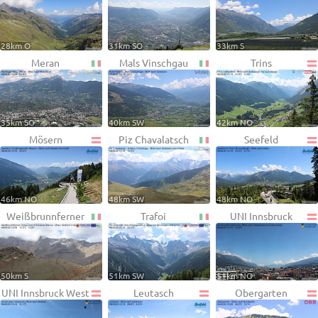
28km O
31km SO
33km S
Meran
Mals Vinschgau
Trins
35km SO
40km SW
42km NO
Mösern
Piz Chavalatsch
Seefeld
46km NO
48km SW
48km NO
Weißbrunnferner
Trafoi
UNI Innsbruck
50km S
51km SW
51km NO
UNI Innsbruck West
Leutasch
Obergarten