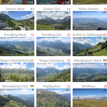
•
•
LIVE
LIVE
112km NW
112km NW
112km W
Sexten West
Sexten Süd
Hoher Kasten
114km O
114km O
115km W
Pendling West
Pendling Ost
St.Veit in Defereggen
115km NO
115km NO
116km O
Virgen Würfelehütte
Virgen Sonnberg
Wendelstein West
117km O
119km O
119km NO
Wendelstein Ost
Hopfgarten
Wildhaus
119km NO
119km O
122km W