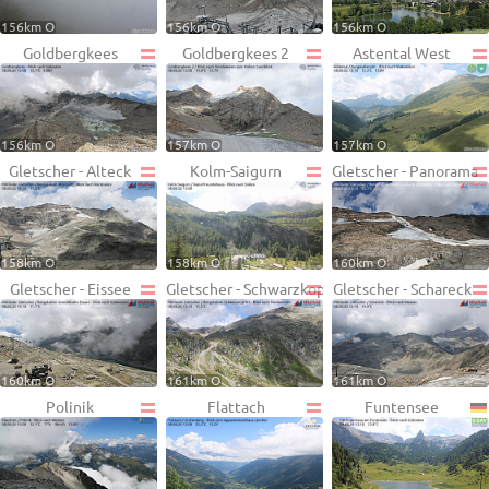
156km O
156km O
156km O
Goldbergkees
Goldbergkees 2
Astental West
156km O
157km O
157km O
Gletscher - Alteck
Kolm-Saigurn
Gletscher - Panorama
158km O
158km O
160km O
Gletscher - Eissee
Gletscher - Schwarzkopf
Gletscher - Schareck
160km O
161km O
161km O
Polinik
Flattach
Funtensee