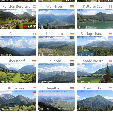
66km NW
66km NW
66km NW
Pension Bergland
Wankhaus
Kalterer See
•
LIVE
66km NW
66km N
67km SO
Gummer
Nebelhorn
Skiflugschanze
68km SO
69km NW
69km NW
Oberstdorf
Fellhorn
Tannheimertal
70km NW
70km NW
70km NW
Körbersee
Tegelberg
Gamshütte
70km NW
70km N
71km O