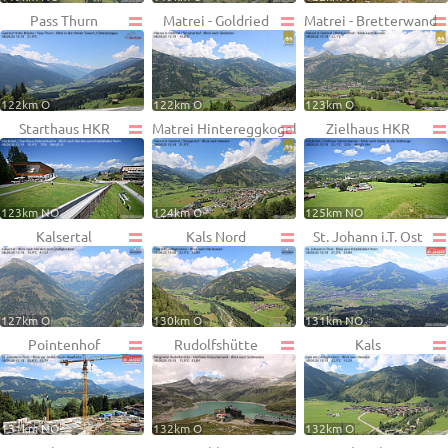
Pass Thurn
Matrei - Goldried
Matrei - Bretterwand
122km O
122km O
123km O
Starthaus HKR
Matrei Hintereggkogel
Zielhaus HKR
123km NO
124km O
125km NO
Kalsertal
Kals Nord
St. Johann i.T. Ost
127km O
130km O
131km NO
Pointenhof
Rudolfshütte
Kals
131km NO
132km O
132km O