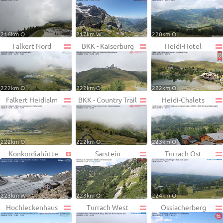
216km O
217km W
220km O
Falkert Nord
BKK - Kaiserburg
Heidi-Hotel
222km O
222km O
222km O
Falkert Heidialm
BKK - Country Trail
Heidi-Chalets
222km O
222km O
223km O
Konkordiahütte
Sarstein
Turrach Ost
223km W
223km O
224km O
Hochleckenhaus
Turrach West
Ossiacherberg