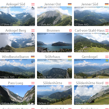
Ankogel Süd
Jenner Ost
Jenner Süd
173km O
175km NO
175km NO
Ankogel Berg
Brunnen
Carl-von-Stahl-Haus
175km O
175km W
176km NO
Windbeutelbaron
Stöhrhaus
Gernkogel
176km NO
177km NO
181km O
Pass Lueg
Söldenhütte
Söldenhütte Nord
184km NO
190km O
190km O