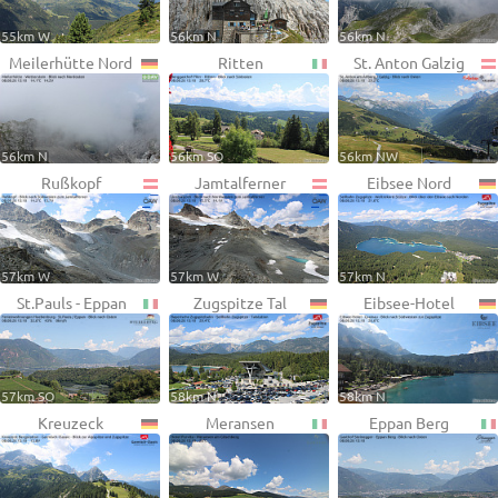
55km W
56km N
56km N
Meilerhütte Nord
Ritten
St. Anton Galzig
56km N
56km SO
56km NW
Rußkopf
Jamtalferner
Eibsee Nord
57km W
57km W
57km N
St.Pauls - Eppan
Zugspitze Tal
Eibsee-Hotel
57km SO
58km N
58km N
Kreuzeck
Meransen
Eppan Berg