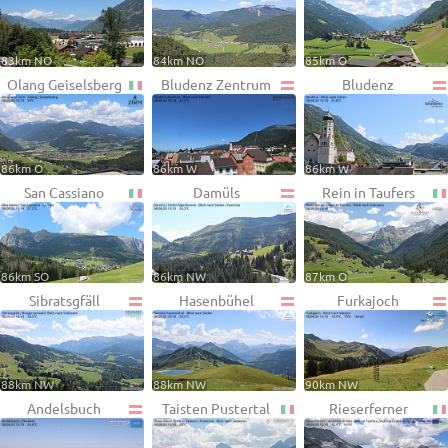
83km NO
84km NO
85km O
Olang Geiselsberg
Bludenz Zentrum
Bludenz
86km O
86km W
86km W
San Cassiano
Damüls
Rein in Taufers
86km SO
86km NW
87km O
Sibratsgfäll
Hasenbühel
Furkajoch
88km NW
88km NW
90km NW
Andelsbuch
Taisten Pustertal
Rieserferner