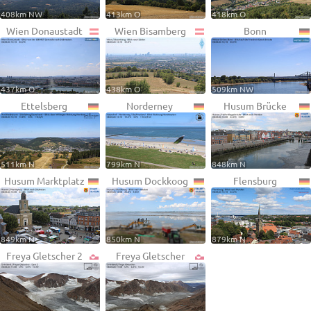
408km NW
413km O
418km O
Wien Donaustadt
Wien Bisamberg
Bonn
437km O
438km O
509km NW
Ettelsberg
Norderney
Husum Brücke
511km N
799km N
848km N
Husum Marktplatz
Husum Dockkoog
Flensburg
849km N
850km N
879km N
Freya Gletscher 2
Freya Gletscher