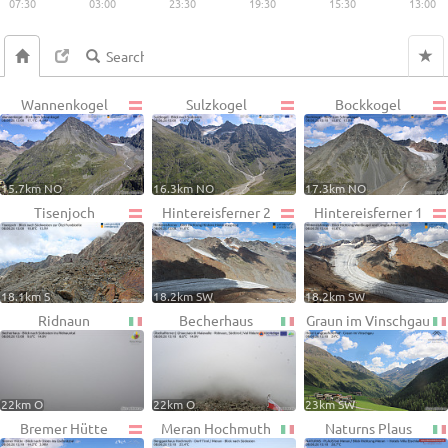
07:30
03:00
23:30
19:30
15:30
13:00
Wannenkogel
Sulzkogel
Bockkogel
15.7km NO
16.3km NO
17.3km NO
Tisenjoch
Hintereisferner 2
Hintereisferner 1
18.1km S
18.2km SW
18.2km SW
Ridnaun
Becherhaus
Graun im Vinschgau
22km O
22km O
23km SW
Bremer Hütte
Meran Hochmuth
Naturns Plaus