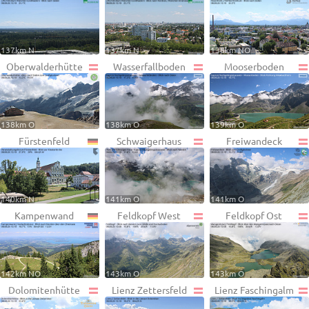
137km N
137km N
138km NO
Oberwalderhütte
Wasserfallboden
Mooserboden
138km O
138km O
139km O
Fürstenfeld
Schwaigerhaus
Freiwandeck
140km N
141km O
141km O
Kampenwand
Feldkopf West
Feldkopf Ost
142km NO
143km O
143km O
Dolomitenhütte
Lienz Zettersfeld
Lienz Faschingalm