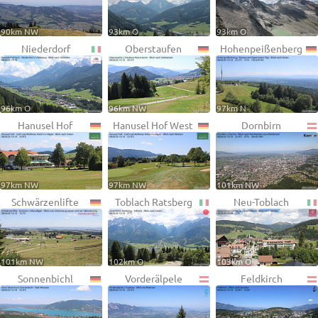
90km NW
93km O
93km O
Niederdorf
Oberstaufen
Hohenpeißenberg
96km O
96km NW
97km N
Hanusel Hof
Hanusel Hof West
Dornbirn
97km NW
97km NW
101km NW
Schwärzenlifte
Toblach Ratsberg
Neu-Toblach
101km NW
102km O
103km O
Sonnenbichl
Vorderälpele
Feldkirch