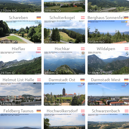
270km NO
289km NO
290km O
Schareben
Schulterkogel
Berghaus Sonnenfels
291km NO
293km O
295km NO
Hieflau
Hochkar
Wildalpen
297km O
314km O
318km O
Helmut List Halle
Darmstadt Ost
Darmstadt West
342km O
367km NW
367km NW
Feldberg Taunus
Hochwolkersdorf
Schwarzenbach