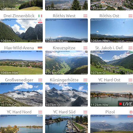
104km NO
104km W
105km W
Drei Zinnenblick
Röthis West
Röthis Ost
106km O
106km NW
106km NW
Max-Wild-Arena
Kreuzspitze
St. Jakob i. Def.
106km NW
107km O
107km O
Großvenediger
Kürsingerhütte
YC Hard Ost
•
LIVE
107km O
107km O
112km NW
YC Hard Nord
YC Hard Süd
Pizol