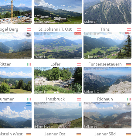
66km SW
66km O
ogel Berg
St. Johann i.T. Ost
Trins
70km N
71km W
Ritten
Lofer
Funtenseetauern
80km N
80km NO
ummer
Innsbruck
Ridnaun
84km NW
86km W
lstein West
Jenner Ost
Jenner Süd