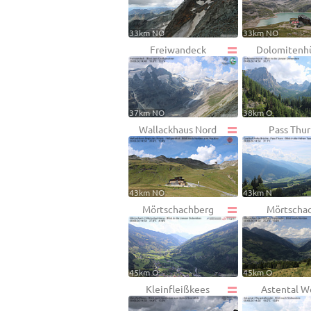
33km NO
33km NO
Freiwandeck
Dolomitenh
37km NO
38km O
Wallackhaus Nord
Pass Thur
43km NO
43km N
Mörtschachberg
Mörtscha
45km O
45km O
Kleinfleißkees
Astental W