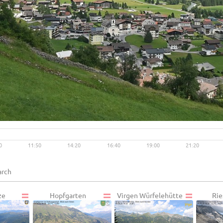
Live video available →
View
0
11:50
14:20
16:40
19:00
21:20
ze
Hopfgarten
Virgen Würfelehütte
Rie