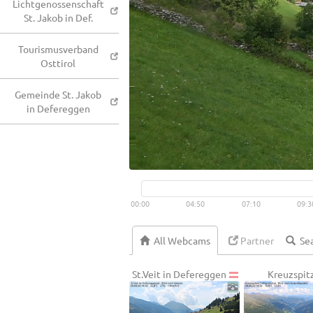
Lichtgenossenschaft
St. Jakob in Def.
Tourismusverband
Osttirol
Gemeinde St. Jakob
in Defereggen
00:00
04:50
07:10
09:3
All Webcams
Partner
St.Veit in Defereggen
Kreuzspit