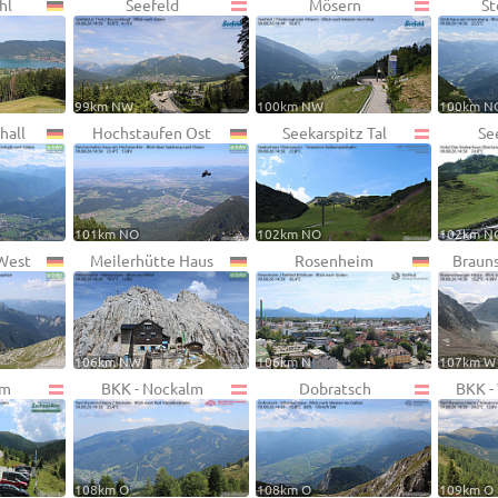
hl
Seefeld
Mösern
St
99km NW
100km NW
100km N
hall
Hochstaufen Ost
Seekarspitz Tal
Se
101km NO
102km NO
102km N
 West
Meilerhütte Haus
Rosenheim
Braun
106km NW
106km N
107km W
lm
BKK - Nockalm
Dobratsch
BKK -
108km O
108km O
109km O