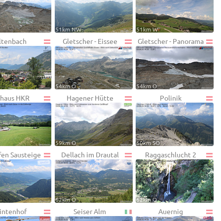
51km NW
51km W
ltenbach
Gletscher - Eissee
Gletscher - Panorama
W
54km O
54km O
lhaus HKR
Hagener Hütte
Polinik
59km O
60km SO
fen Sausteige
Dellach im Drautal
Raggaschlucht 2
62km O
62km O
intenhof
Seiser Alm
Auernig