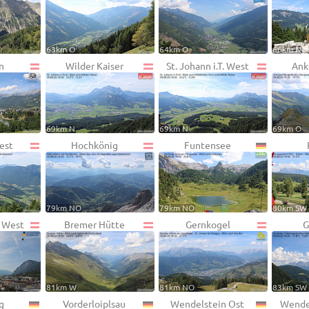
63km O
64km O
66km N
n
Wilder Kaiser
St. Johann i.T. West
Ank
69km N
69km N
69km O
est
Hochkönig
Funtensee
79km NO
79km NO
80km SW
k West
Bremer Hütte
Gernkogel
G
81km W
81km NO
83km SW
g
Vorderloiplsau
Wendelstein Ost
Wende