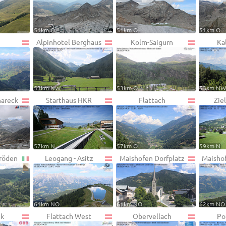
51km O
51km O
51km O
Alpinhotel Berghaus
Kolm-Saigurn
Ka
53km NW
53km O
53km N
hareck
Starthaus HKR
Flattach
Zie
57km N
57km O
59km N
Gröden
Leogang - Asitz
Maishofen Dorfplatz
Maisho
61km NO
61km NO
62km NO
ck
Flattach West
Obervellach
Po