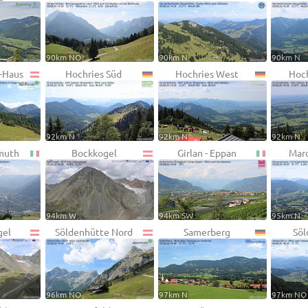
90km NO
90km N
90km N
l-Haus
Hochries Süd
Hochries West
Hoch
92km N
92km N
92km N
muth
Bockkogel
Girlan - Eppan
Marq
94km W
94km SW
95km N
gel
Söldenhütte Nord
Samerberg
Söl
96km NO
97km N
97km NO