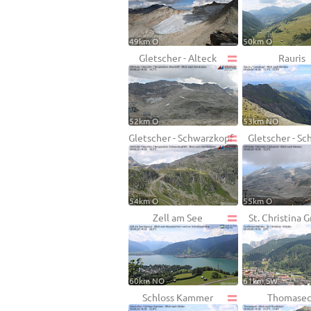
49km O
50km O
Gletscher - Alteck
Rauris
52km O
53km NO
Gletscher - Schwarzkopf
Gletscher - Sc
54km O
55km O
Zell am See
St. Christina 
60km NO
61km SW
Schloss Kammer
Thomase