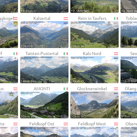
11.9km O
12.5km NO
14.3km 
ggkogel
Kalsertal
Rein in Taufers
Tobla
20km O
20km W
20km SW
rf
Taisten Pustertal
Kals Nord
Sex
24km SW
24km O
25km S
us
AMONTI
Glocknerwinkel
Olang
30km W
30km NO
31km SW
tte
Feldkopf Ost
Feldkopf West
Oberw