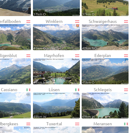
37km O
37km O
erfallboden
Winklern
Schwaigerhaus
41km O
42km NO
ligenblut
Mayrhofen
Ederplan
45km NW
45km O
 Cassiano
Lüsen
Schlegeis
49km W
49km W
dbergkees
Tuxertal
Meransen