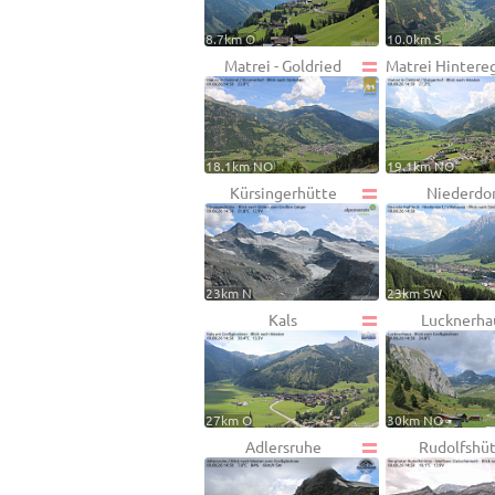
8.7km O
10.0km S
Matrei - Goldried
Matrei Hintere
18.1km NO
19.1km NO
Kürsingerhütte
Niederdo
23km N
23km SW
Kals
Lucknerha
27km O
30km NO
Adlersruhe
Rudolfshü