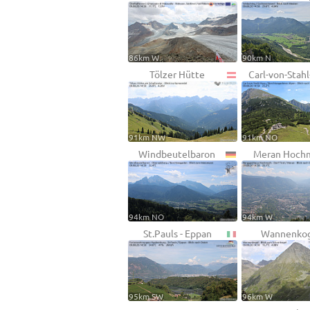
86km W
90km N
Tölzer Hütte
Carl-von-Stah
91km NW
91km NO
Windbeutelbaron
Meran Hoch
94km NO
94km W
St.Pauls - Eppan
Wannenko
95km SW
96km W