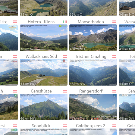
35km O
35km O
36km NO
ütte
Hofern - Kiens
Mooserboden
Wass
38km W
40km NO
41km NO
n
Wallackhaus Süd
Tristner Ginzling
Hei
43km NO
43km NW
44km O
ch
Gamshütte
Rangersdorf
San
46km NW
47km O
48km SW
est
Sonnblick
Goldbergkees 2
Gol