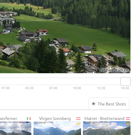
01:00
05:20
07:40
10:00
12:20
14:50
The Best Shots
serferner
Virgen Sonnberg
Matrei - Bretterwand