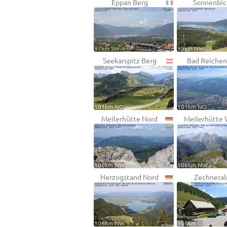
Eppan Berg
Sonnenbic
97km SW
99km NW
Seekarspitz Berg
Bad Reichen
101km NO
101km NO
Meilerhütte Nord
Meilerhütte
106km NW
106km NW
Herzogstand Nord
Zechnera
108km NW
108km O