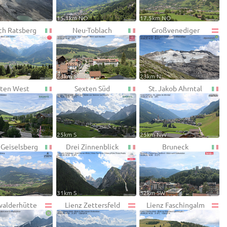
W
15.1km NO
17.5km NO
ch Ratsberg
Neu-Toblach
Großvenediger
23km S
23km N
ten West
Sexten Süd
St. Jakob Ahrntal
25km S
25km NW
 Geiselsberg
Drei Zinnenblick
Bruneck
31km S
32km SW
alderhütte
Lienz Zettersfeld
Lienz Faschingalm