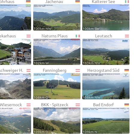
öhrhaus
Jachenau
Kalterer See
O
100km NW
100km SW
ekarhaus
Naturns Plaus
Leutasch
O
102km W
103km NW
schweiger H.
Fanningberg
Herzogstand Süd
108km O
108km NW
 Wiesernock
BKK - Spitzeck
Bad Endorf
109km O
109km N