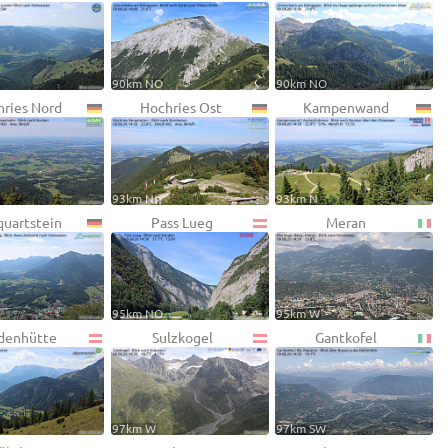
90km NO
90km NO
ries Nord
Hochries Ost
Kampenwand
93km N
93km N
uartstein
Pass Lueg
Meran
95km NO
95km W
denhütte
Sulzkogel
Gantkofel
97km W
97km SW