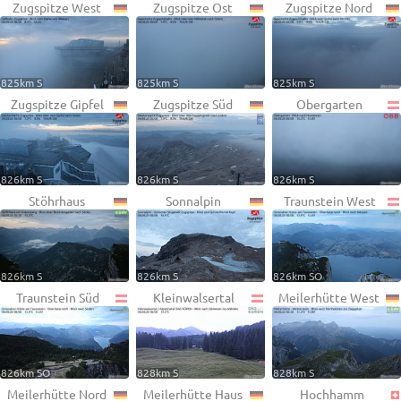
Zugspitze West
Zugspitze Ost
Zugspitze Nord
825km S
825km S
825km S
Zugspitze Gipfel
Zugspitze Süd
Obergarten
826km S
826km S
826km S
Stöhrhaus
Sonnalpin
Traunstein West
826km S
826km S
826km SO
Traunstein Süd
Kleinwalsertal
Meilerhütte West
826km SO
828km S
828km S
Meilerhütte Nord
Meilerhütte Haus
Hochhamm