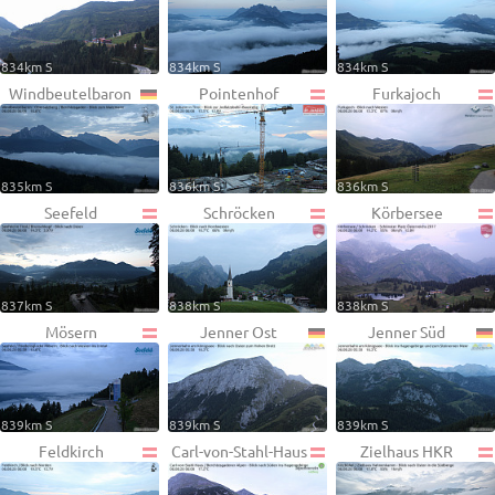
834km S
834km S
834km S
Windbeutelbaron
Pointenhof
Furkajoch
835km S
836km S
836km S
Seefeld
Schröcken
Körbersee
837km S
838km S
838km S
Mösern
Jenner Ost
Jenner Süd
839km S
839km S
839km S
Feldkirch
Carl-von-Stahl-Haus
Zielhaus HKR