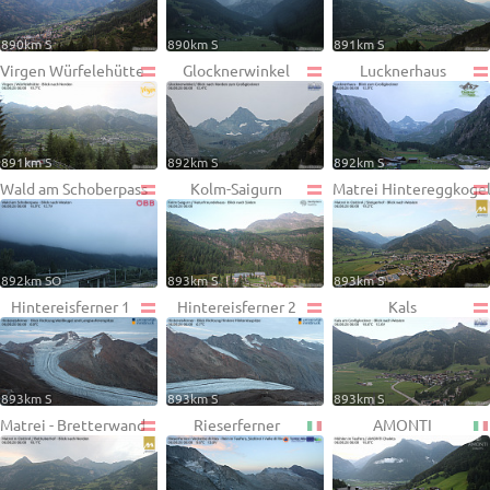
890km S
890km S
891km S
Virgen Würfelehütte
Glocknerwinkel
Lucknerhaus
891km S
892km S
892km S
Wald am Schoberpass
Kolm-Saigurn
Matrei Hintereggkoge
892km SO
893km S
893km S
Hintereisferner 1
Hintereisferner 2
Kals
893km S
893km S
893km S
Matrei - Bretterwand
Rieserferner
AMONTI