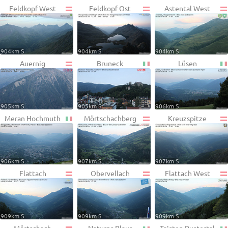
Feldkopf West
Feldkopf Ost
Astental West
904km S
904km S
904km S
Auernig
Bruneck
Lüsen
905km S
905km S
906km S
Meran Hochmuth
Mörtschachberg
Kreuzspitze
906km S
907km S
907km S
Flattach
Obervellach
Flattach West
909km S
909km S
909km S