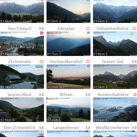
914km S
915km S
916km S
Neu-Toblach
Ederplan
Dolomitenhütte
917km S
917km S
919km S
Zechneralm
Hochwolkersdorf
Sexten Süd
922km S
922km SO
923km S
Sexten West
Ritten
Konkordiahütte
923km S
924km S
926km S
Drei Zinnenblick
Langenferner
Weißbrunnferner