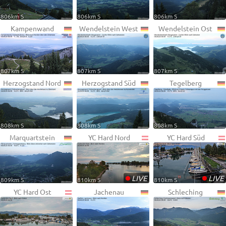
806km S
806km S
806km S
Kampenwand
Wendelstein West
Wendelstein Ost
807km S
807km S
807km S
Herzogstand Nord
Herzogstand Süd
Tegelberg
808km S
808km S
808km S
Marquartstein
YC Hard Nord
YC Hard Süd
•
•
LIVE
LIVE
809km S
810km S
810km S
YC Hard Ost
Jachenau
Schleching