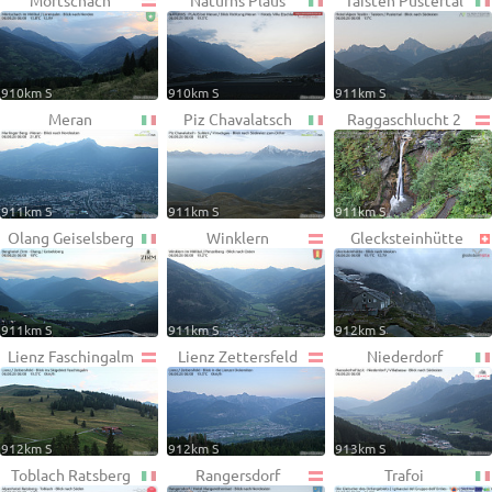
Mörtschach
Naturns Plaus
Taisten Pustertal
910km S
910km S
911km S
Meran
Piz Chavalatsch
Raggaschlucht 2
911km S
911km S
911km S
Olang Geiselsberg
Winklern
Glecksteinhütte
911km S
911km S
912km S
Lienz Faschingalm
Lienz Zettersfeld
Niederdorf
912km S
912km S
913km S
Toblach Ratsberg
Rangersdorf
Trafoi