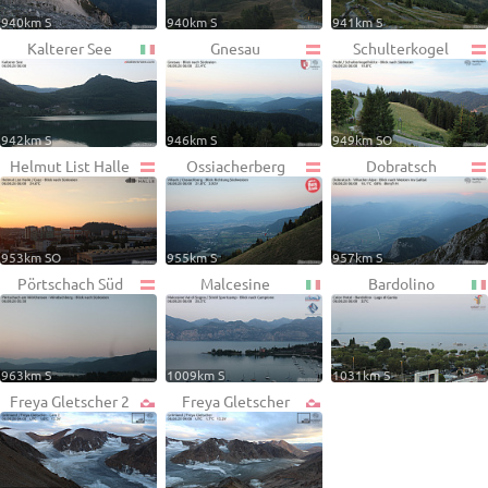
940km S
940km S
941km S
Kalterer See
Gnesau
Schulterkogel
942km S
946km S
949km SO
Helmut List Halle
Ossiacherberg
Dobratsch
953km SO
955km S
957km S
Pörtschach Süd
Malcesine
Bardolino
963km S
1009km S
1031km S
Freya Gletscher 2
Freya Gletscher