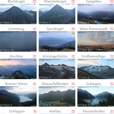
Bockkogel
Wannenkogel
Gargellen
870km S
870km S
870km S
Grimming
Gernkogel
Wien Donaustadt
872km SO
872km S
873km SO
Hochkar
Kürsingerhütte
Großvenediger
873km SO
875km S
875km S
Bremer Hütte
Wasserfallboden
Schlegeis
875km S
875km S
875km S
Schlappin
Hieflau
Mooserboden