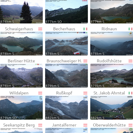
876km S
877km SO
877km S
Schwaigerhaus
Becherhaus
Ridnaun
878km S
878km S
878km S
Berliner Hütte
Braunschweiger H.
Rudolfshütte
878km S
879km S
879km S
Wildalpen
Rußkopf
St. Jakob Ahrntal
879km SO
882km S
882km S
Seekarspitz Berg
Jamtalferner
Oberwalderhütte