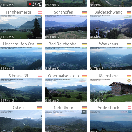
•
LIVE
810km S
812km S
812km S
Tannheimertal
Sonthofen
Balderschwang
813km S
814km S
816km S
Hochstaufen Ost
Bad Reichenhall
Wankhaus
816km S
816km S
817km S
Sibratsgfäll
Obermaiselstein
Jägersberg
817km S
818km S
819km S
Gsteig
Nebelhorn
Andelsbuch