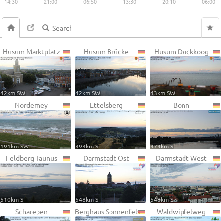
14:30
21:00
06:50
13:30
20:10
06:00
Husum Marktplatz
Husum Brücke
Husum Dockkoog
42km SW
42km SW
43km SW
Norderney
Ettelsberg
Bonn
191km SW
393km S
474km S
Feldberg Taunus
Darmstadt Ost
Darmstadt West
510km S
548km S
548km S
Schareben
Berghaus Sonnenfels
Waldwipfelweg