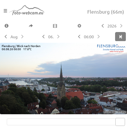
Flensburg
(66m)
2026
Aug
06.
06:00
Flensburg / Blick nach Norden
06.08.26 06:00 17.6°C
Live video available →
View