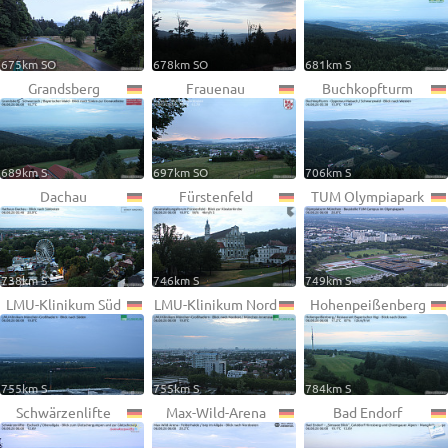
675km SO
678km SO
681km S
Grandsberg
Frauenau
Buchkopfturm
689km S
697km SO
706km S
Dachau
Fürstenfeld
TUM Olympiapark
738km S
746km S
749km S
LMU-Klinikum Süd
LMU-Klinikum Nord
Hohenpeißenberg
755km S
755km S
784km S
Schwärzenlifte
Max-Wild-Arena
Bad Endorf