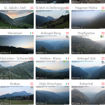
897km S
897km S
897km S
St. Jakob i. Def.
St.Veit in Defereggen
Hagener Hütte
897km S
898km S
899km S
Meransen
Ankogel Berg
Hopfgarten
899km S
900km S
901km S
Gletscher - Schwarzkopf
Hofern - Kiens
Ankogel Süd
901km S
901km S
901km S
Krakau
Mals Vinschgau
Kalsertal
901km S
902km S
902km S