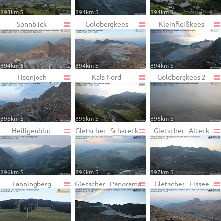
893km S
894km S
894km S
Sonnblick
Goldbergkees
Kleinfleißkees
894km S
894km S
894km S
Tisenjoch
Kals Nord
Goldbergkees 2
895km S
895km S
896km S
Heiligenblut
Gletscher - Schareck
Gletscher - Alteck
896km S
896km S
897km S
Fanningberg
Gletscher - Panorama
Gletscher - Eissee