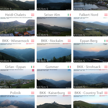
932km S
932km S
933km S
Heidi-Chalets
Seiser Alm
Falkert Nord
933km S
933km S
933km S
BKK - Wiesernock
BKK - Nockalm
Eppan Berg
934km S
934km S
935km S
Girlan - Eppan
Gummer
BKK - Strohsack
935km S
937km S
940km S
Polinik
BKK - Kaiserburg
BKK - Country Trail