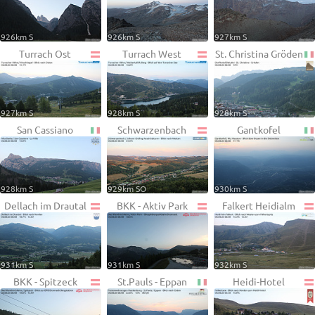
926km S
926km S
927km S
Turrach Ost
Turrach West
St. Christina Gröden
927km S
928km S
928km S
San Cassiano
Schwarzenbach
Gantkofel
928km S
929km SO
930km S
Dellach im Drautal
BKK - Aktiv Park
Falkert Heidialm
931km S
931km S
932km S
BKK - Spitzeck
St.Pauls - Eppan
Heidi-Hotel