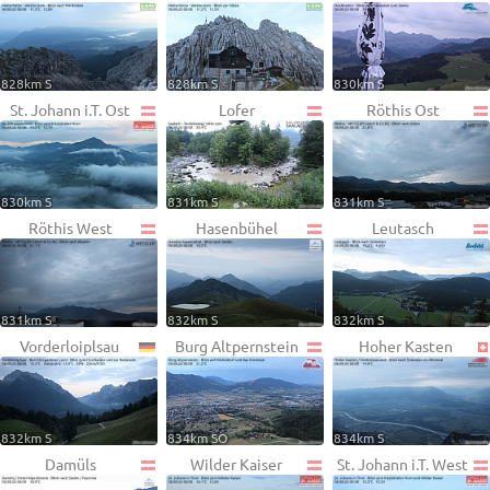
828km S
828km S
830km S
St. Johann i.T. Ost
Lofer
Röthis Ost
830km S
831km S
831km S
Röthis West
Hasenbühel
Leutasch
831km S
832km S
832km S
Vorderloiplsau
Burg Altpernstein
Hoher Kasten
832km S
834km SO
834km S
Damüls
Wilder Kaiser
St. Johann i.T. West