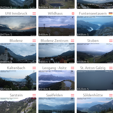
845km S
846km S
847km S
UNI Innsbruck
Wildhaus
Funtenseetauern
847km S
848km S
848km S
Bludenz
Bludenz Zentrum
Stuben
848km S
848km S
850km S
Kaltenbach
Leogang - Asitz
St. Anton Galzig
851km S
851km S
852km S
Sarstein
Saalfelden
Söldenhütte