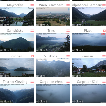
Mayrhofen
Wien Bisamberg
Alpinhotel Berghaus
863km S
864km SO
866km S
Gamshütte
Trins
Pizol
867km S
867km S
867km S
Brunnen
Sulzkogel
Ramsau
868km S
869km S
869km S
Tristner Ginzling
Gargellen West
Gargellen Süd
869km S
870km S
870km S