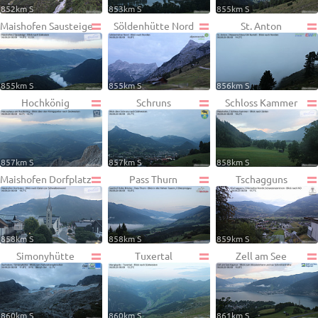
852km S
853km S
855km S
Maishofen Sausteige
Söldenhütte Nord
St. Anton
855km S
855km S
856km S
Hochkönig
Schruns
Schloss Kammer
857km S
857km S
858km S
Maishofen Dorfplatz
Pass Thurn
Tschagguns
858km S
858km S
859km S
Simonyhütte
Tuxertal
Zell am See
860km S
860km S
861km S