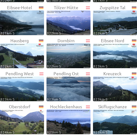
820km S
821km S
821km S
Eibsee-Hotel
Tölzer Hütte
Zugspitze Tal
821km S
822km S
822km S
Hausberg
Dornbirn
Eibsee Nord
822km S
822km S
823km S
Pendling West
Pendling Ost
Kreuzeck
823km S
823km S
823km S
Oberstdorf
Hochleckenhaus
Skiflugschanze
824km S
825km S
825km S