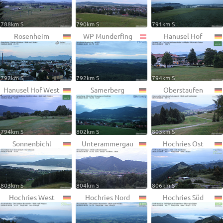
788km S
790km S
791km S
Rosenheim
WP Munderfing
Hanusel Hof
792km S
792km S
794km S
Hanusel Hof West
Samerberg
Oberstaufen
794km S
802km S
803km S
Sonnenbichl
Unterammergau
Hochries Ost
803km S
804km S
806km S
Hochries West
Hochries Nord
Hochries Süd