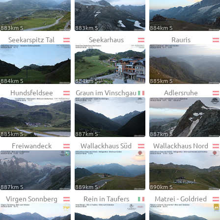
883km S
883km S
884km S
Seekarspitz Tal
Seekarhaus
Rauris
884km S
884km S
885km S
Hundsfeldsee
Graun im Vinschgau
Adlersruhe
885km S
887km S
887km S
Freiwandeck
Wallackhaus Süd
Wallackhaus Nord
887km S
889km S
890km S
Virgen Sonnberg
Rein in Taufers
Matrei - Goldried