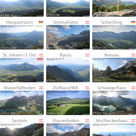
41km W
41km W
45km W
Marquartstein
Simonyhütte
Schleching
46km NW
46km O
47km W
St. Johann i.T. Ost
Rauris
Ramsau
47km W
49km S
49km O
Wasserfallboden
Zielhaus HKR
Schwaigerhaus
50km SW
50km W
51km SW
Sarstein
Mooserboden
Hochleckenhaus