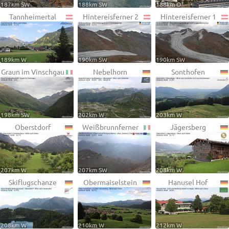
187km SW
188km SW
188km O
Tannheimertal
Hintereisferner 2
Hintereisferner 1
189km W
190km SW
190km SW
Graun im Vinschgau
Nebelhorn
Sonthofen
198km SW
202km W
203km W
Oberstdorf
Weißbrunnferner
Jägersberg
207km W
207km SW
208km W
Skiflugschanze
Obermaiselstein
Hanusel Hof
208km W
210km W
212km W