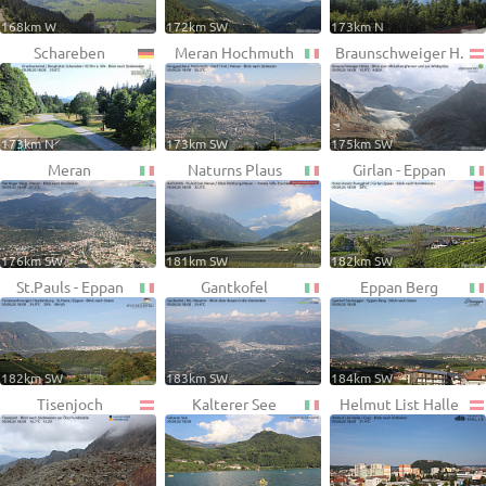
168km W
172km SW
173km N
Schareben
Meran Hochmuth
Braunschweiger H.
173km N
173km SW
175km SW
Meran
Naturns Plaus
Girlan - Eppan
176km SW
181km SW
182km SW
St.Pauls - Eppan
Gantkofel
Eppan Berg
182km SW
183km SW
184km SW
Tisenjoch
Kalterer See
Helmut List Halle