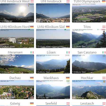
UNI Innsbruck West
UNI Innsbruck
TUM Olympiapark
128km W
128km W
128km NW
LMU-Klinikum Nord
LMU-Klinikum Süd
Trins
130km NW
131km NW
132km SW
Meransen
Lüsen
San Cassiano
133km SW
134km SW
139km SW
Dachau
Wankhaus
Hochkar
141km NW
141km W
142km O
Gsteig
Seefeld
Leutasch