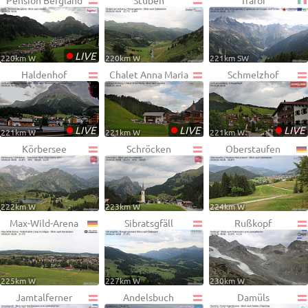
Pension Bergland
Stuben
Trafoi
•
LIVE
220km W
220km W
221km SW
Haldenhof
Chalet Anna Maria
Schmelzhof
•
•
•
LIVE
LIVE
LIVE
221km W
221km W
221km W
Körbersee
Schröcken
Oberstaufen
222km W
223km W
224km W
Max-Wild-Arena
Sibratsgfäll
Rußkopf
225km W
227km W
230km W
Jamtalferner
Andelsbuch
Damüls