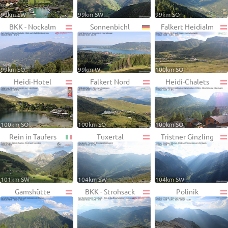
99km SW
99km SW
99km SO
BKK - Nockalm
Sonnenbichl
Falkert Heidialm
99km SO
99km W
100km SO
Heidi-Hotel
Falkert Nord
Heidi-Chalets
100km SO
100km SO
100km SO
Rein in Taufers
Tuxertal
Tristner Ginzling
101km SW
104km SW
104km SW
Gamshütte
BKK - Strohsack
Polinik