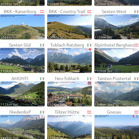
105km SW
105km SO
105km S
BKK - Kaiserburg
BKK - Country Trail
Sexten West
106km SO
107km SO
110km SW
Sexten Süd
Toblach Ratsberg
Alpinhotel Berghaus
110km SW
110km SW
112km SW
AMONTI
Neu-Toblach
Taisten Pustertal
112km SW
112km SW
114km SW
Niederdorf
Tölzer Hütte
Gnesau
114km SW
115km W
115km SO