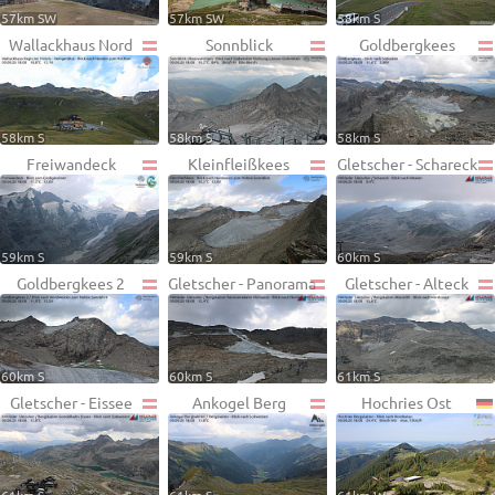
57km SW
57km SW
58km S
Wallackhaus Nord
Sonnblick
Goldbergkees
58km S
58km S
58km S
Freiwandeck
Kleinfleißkees
Gletscher - Schareck
59km S
59km S
60km S
Goldbergkees 2
Gletscher - Panorama
Gletscher - Alteck
60km S
60km S
61km S
Gletscher - Eissee
Ankogel Berg
Hochries Ost