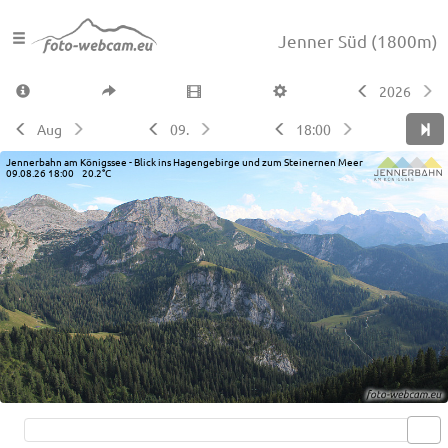
Jenner Süd
(1800m)
2026
Aug
09.
18:00
Jennerbahn am Königssee - Blick ins Hagengebirge und zum Steinernen Meer
09.08.26 18:00 20.2°C
Live video available →
View