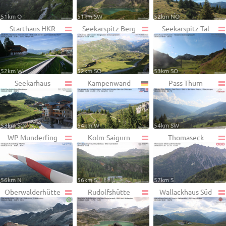
51km O
51km SW
52km NO
Starthaus HKR
Seekarspitz Berg
Seekarspitz Tal
52km W
52km SO
53km SO
Seekarhaus
Kampenwand
Pass Thurn
53km SO
54km W
54km SW
WP Munderfing
Kolm-Saigurn
Thomaseck
56km N
56km S
57km S
Oberwalderhütte
Rudolfshütte
Wallackhaus Süd