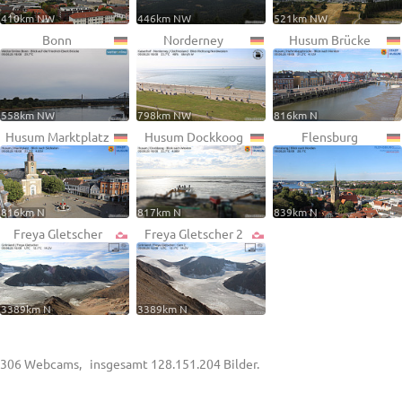
410km NW
446km NW
521km NW
Bonn
Norderney
Husum Brücke
558km NW
798km NW
816km N
Husum Marktplatz
Husum Dockkoog
Flensburg
816km N
817km N
839km N
Freya Gletscher
Freya Gletscher 2
3389km N
3389km N
306 Webcams, insgesamt 128.151.204 Bilder.