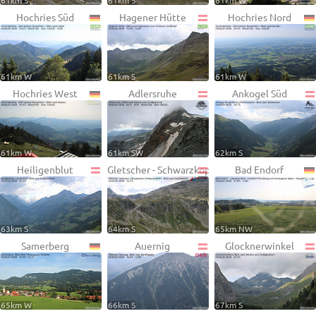
61km S
61km S
61km W
Hochries Süd
Hagener Hütte
Hochries Nord
61km W
61km S
61km W
Hochries West
Adlersruhe
Ankogel Süd
61km W
61km SW
62km S
Heiligenblut
Gletscher - Schwarzkopf
Bad Endorf
63km S
64km S
65km NW
Samerberg
Auernig
Glocknerwinkel
65km W
66km S
67km S