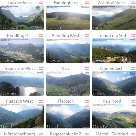
Lucknerhaus
Fanningberg
Astental West
67km SW
68km SO
68km S
Pendling Ost
Pendling West
Traunstein Süd
68km W
68km W
69km NO
Traunstein West
Kals
Obervellach
69km NO
69km SW
71km S
Flattach West
Flattach
Kals Nord
71km S
71km S
72km SW
Mörtschachberg
Raggaschlucht 2
Matrei - Goldried