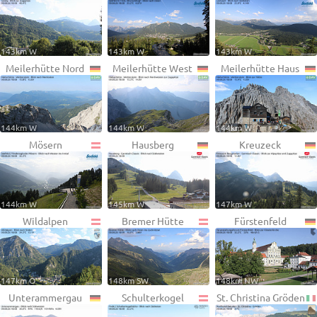
143km W
143km W
143km W
Meilerhütte Nord
Meilerhütte West
Meilerhütte Haus
144km W
144km W
144km W
Mösern
Hausberg
Kreuzeck
144km W
145km W
147km W
Wildalpen
Bremer Hütte
Fürstenfeld
147km O
148km SW
148km NW
Unterammergau
Schulterkogel
St. Christina Gröden