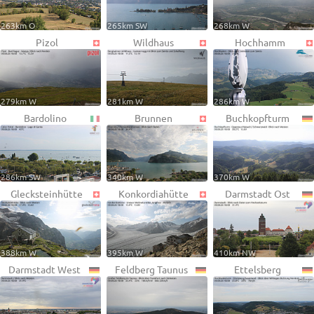
263km O
265km SW
268km W
Pizol
Wildhaus
Hochhamm
279km W
281km W
286km W
Bardolino
Brunnen
Buchkopfturm
286km SW
340km W
370km W
Glecksteinhütte
Konkordiahütte
Darmstadt Ost
388km W
395km W
410km NW
Darmstadt West
Feldberg Taunus
Ettelsberg