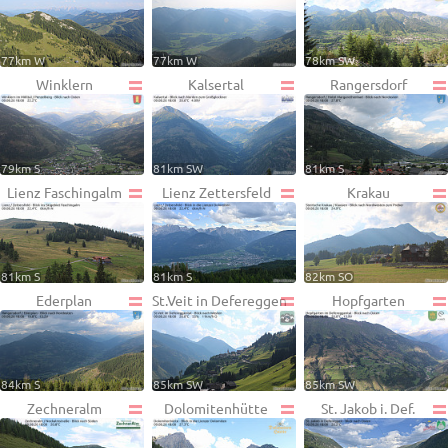
77km W
77km W
78km SW
Winklern
Kalsertal
Rangersdorf
79km S
81km SW
81km S
Lienz Faschingalm
Lienz Zettersfeld
Krakau
81km S
81km S
82km SO
Ederplan
St.Veit in Defereggen
Hopfgarten
84km S
85km SW
85km SW
Zechneralm
Dolomitenhütte
St. Jakob i. Def.