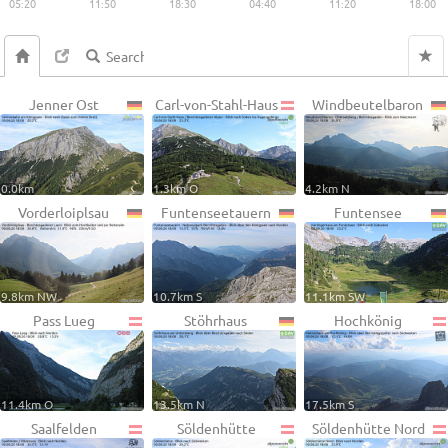
05:20
11:50
18:30
04:40
11:20
18:00
Jenner Ost
Carl-von-Stahl-Haus
Windbeutelbaron
0.0km
1.3km O
4.2km N
Vorderloiplsau
Funtenseetauern
Funtensee
9.8km NW
10.7km S
11.1km SW
Pass Lueg
Stöhrhaus
Hochkönig
11.4km O
13.5km N
17.5km S
Saalfelden
Söldenhütte
Söldenhütte Nord