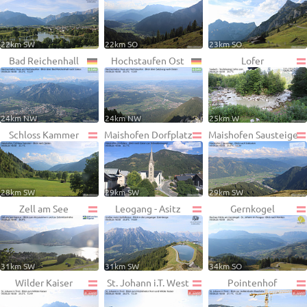
22km SW
22km SO
23km SO
Bad Reichenhall
Hochstaufen Ost
Lofer
24km NW
24km NW
25km W
Schloss Kammer
Maishofen Dorfplatz
Maishofen Sausteige
28km SW
29km SW
29km SW
Zell am See
Leogang - Asitz
Gernkogel
31km SW
31km SW
34km SO
Wilder Kaiser
St. Johann i.T. West
Pointenhof