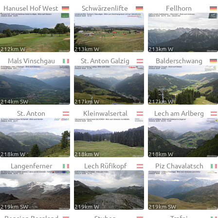
Hanusel Hof West
Schwärzenlifte
Fellhorn
212km W
213km W
213km W
Mals Vinschgau
St. Anton Galzig
Balderschwang
214km SW
217km W
217km W
St. Anton
Kleinwalsertal
Lech am Arlberg
218km W
218km W
218km W
Langenferner
Lech Rüfikopf
Piz Chavalatsch
219km SW
219km W
219km SW