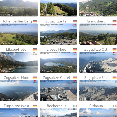
149km W
149km SO
150km SW
Hohenpeißenberg
Zugspitze Tal
Grandsberg
153km W
153km W
153km N
Eibsee-Hotel
Eibsee Nord
Zugspitze Ost
153km W
154km W
154km W
Zugspitze Nord
Zugspitze Gipfel
Zugspitze Süd
154km W
154km W
154km W
Zugspitze West
Becherhaus
Ridnaun