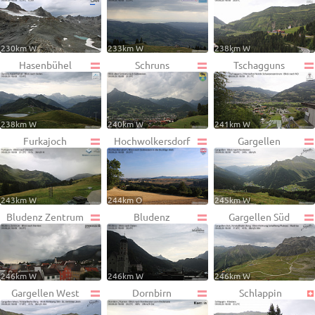
230km W
233km W
238km W
Hasenbühel
Schruns
Tschagguns
238km W
240km W
241km W
Furkajoch
Hochwolkersdorf
Gargellen
243km W
244km O
245km W
Bludenz Zentrum
Bludenz
Gargellen Süd
246km W
246km W
246km W
Gargellen West
Dornbirn
Schlappin