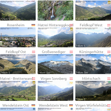
72km S
73km S
74km SW
Rosenheim
Matrei Hintereggkogel
Feldkopf West
74km NW
74km SW
74km S
Feldkopf Ost
Großvenediger
Kürsingerhütte
74km S
74km SW
74km SW
Matrei - Bretterwand
Virgen Sonnberg
Mörtschach
75km SW
76km SW
76km S
Wendelstein Ost
Wendelstein West
Virgen Würfelehütte