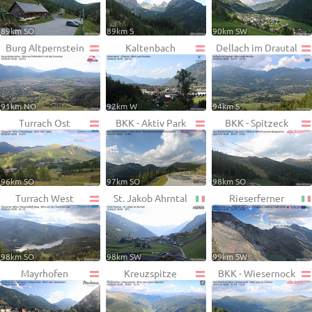
89km SO
89km S
90km SW
Burg Altpernstein
Kaltenbach
Dellach im Drautal
91km NO
92km W
94km S
Turrach Ost
BKK - Aktiv Park
BKK - Spitzeck
96km SO
97km SO
98km SO
Turrach West
St. Jakob Ahrntal
Rieserferner
98km SO
98km SW
99km SW
Mayrhofen
Kreuzspitze
BKK - Wiesernock