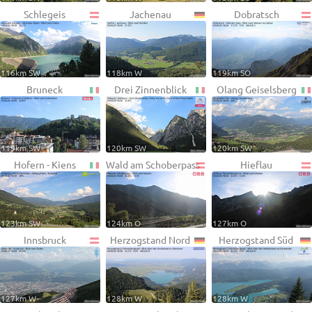
Schlegeis
Jachenau
Dobratsch
116km SW
118km W
119km SO
Bruneck
Drei Zinnenblick
Olang Geiselsberg
119km SW
120km SW
120km SW
Hofern - Kiens
Wald am Schoberpass
Hieflau
123km SW
124km O
127km O
Innsbruck
Herzogstand Nord
Herzogstand Süd
127km W
128km W
128km W