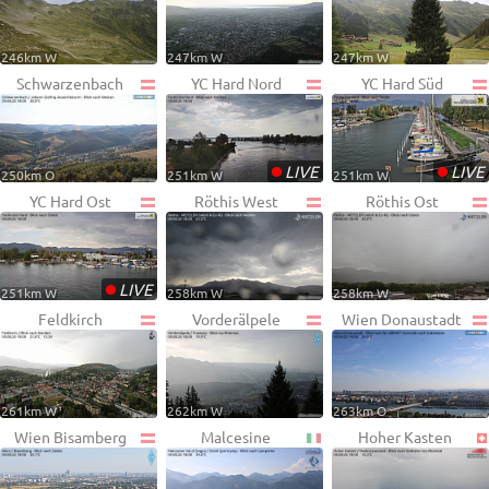
246km W
247km W
247km W
Schwarzenbach
YC Hard Nord
YC Hard Süd
•
•
LIVE
LIVE
250km O
251km W
251km W
YC Hard Ost
Röthis West
Röthis Ost
•
LIVE
251km W
258km W
258km W
Feldkirch
Vorderälpele
Wien Donaustadt
261km W
262km W
263km O
Wien Bisamberg
Malcesine
Hoher Kasten