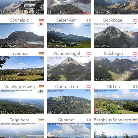
154km W
154km SW
154km SW
Sonnalpin
Seiser Alm
Bockkogel
155km W
156km SW
158km W
Frauenau
Wannenkogel
Sulzkogel
158km N
160km W
160km W
Waldwipfelweg
Obergarten
Ritten
161km N
164km W
166km SW
Tegelberg
Gummer
Berghaus Sonnenfels