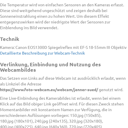
Die Temperatur wird von einfachen Sensoren an den Kameras erfasst.
Diese sind weitgehend ungeschützt und zeigen deshalb bei
Sonneneinstrahlung einen zu hohen Wert. Um diesem Effekt
entgegenzuwirken wird der niedrigste Wert der Sensoren zur
Einblendung ins Bild verwendet.
Technik
Kamera: Canon EOS1300D Spiegelreflex mit EF-S 18-55mm III Objektiv
Detaillierte Beschreibung zur Webcam-Technik
Verlinkung, Einbindung und Nutzung des
Webcambildes
Das Setzen von Links auf diese Webcam ist ausdrücklich erlaubt, wenn
als Linkziel die Adresse
https://www.foto-webcam.eu/webcam/jenner-sued/
genutzt wird.
Eine Live-Einbindung des Kamerabildes ist erlaubt, wenn bei einem
Klick auf das Bild obiger Link geöffnet wird. Für diesen Zweck stehen
Momentanbilder mit konstantem Namen zur Verfügung, die in
verschiedenen Auflösungen vorliegen: 150.jpg (150x85),
180.jpg (180x101), 240.jpg (240x135), 320.jpg (320x180),
400.jpg (400x225), 640.jpg (640x360), 720.jpg (720x405)