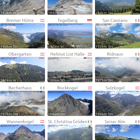
183km W
184km W
184km SW
Bremer Hütte
Tegelberg
San Cassiano
190km SW
192km W
192km SW
Obergarten
Helmut List Halle
Ridnaun
193km W
196km SO
197km SW
Becherhaus
Bockkogel
Sulzkogel
197km SW
198km SW
199km SW
Wannenkogel
St. Christina Gröden
Seiser Alm