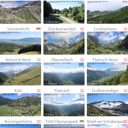
119km S
120km N
121km SO
Sonnenbichl
Glocknerwinkel
Lucknerhaus
121km W
123km S
123km S
Astental West
Obervellach
Flattach West
124km S
124km S
124km S
Kals
Flattach
Großvenediger
125km S
126km S
126km SW
Kürsingerhütte
TUM Olympiapark
Wald am Schoberpass