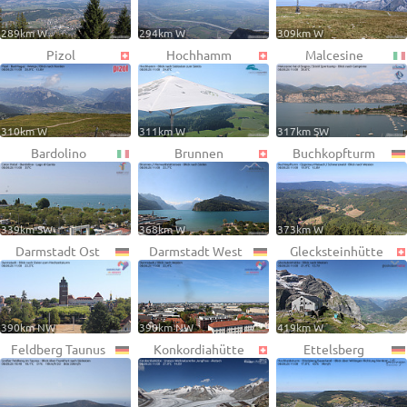
289km W
294km W
309km W
Pizol
Hochhamm
Malcesine
310km W
311km W
317km SW
Bardolino
Brunnen
Buchkopfturm
339km SW
368km W
373km W
Darmstadt Ost
Darmstadt West
Glecksteinhütte
390km NW
390km NW
419km W
Feldberg Taunus
Konkordiahütte
Ettelsberg