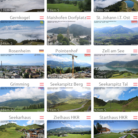
83km SW
83km S
83km SW
Gernkogel
Maishofen Dorfplatz
St. Johann i.T. Ost
84km S
84km SW
85km SW
Rosenheim
Pointenhof
Zell am See
86km W
86km SW
87km S
Grimming
Seekarspitz Berg
Seekarspitz Tal
88km SO
91km S
92km S
Seekarhaus
Zielhaus HKR
Starthaus HKR