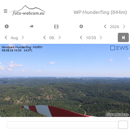
WP Munderfing
(844m)
2026
Aug
08.
10:50
Windpark Munderfing - MUF01
08.08.26 10:50 24.0°C
Live video available →
View