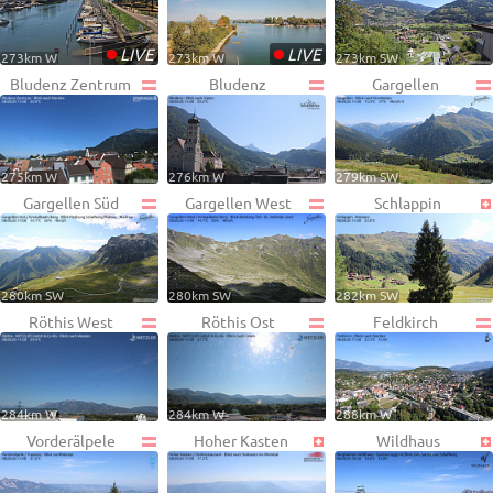
•
•
LIVE
LIVE
273km W
273km W
273km SW
Bludenz Zentrum
Bludenz
Gargellen
275km W
276km W
279km SW
Gargellen Süd
Gargellen West
Schlappin
280km SW
280km SW
282km SW
Röthis West
Röthis Ost
Feldkirch
284km W
284km W
288km W
Vorderälpele
Hoher Kasten
Wildhaus