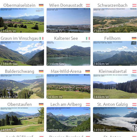
Obermaiselstein
Wien Donaustadt
Schwarzenbach
235km W
236km O
238km O
Graun im Vinschgau
Kalterer See
Fellhorn
238km SW
239km SW
240km W
Balderschwang
Max-Wild-Arena
Kleinwalsertal
241km W
243km W
244km W
Oberstaufen
Lech am Arlberg
St. Anton Galzig
245km W
248km W
249km SW