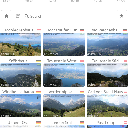
10:20
20:20
14:00
07:10
17:50
10:50
Hochleckenhaus
Hochstaufen Ost
Bad Reichenhall
37km SO
45km SW
45km SW
Stöhrhaus
Traunstein West
Traunstein Süd
45km SW
49km SO
49km SO
Windbeutelbaron
Vorderloiplsau
Carl-von-Stahl-Haus
52km S
55km SW
56km S
Jenner Ost
Jenner Süd
Pass Lueg