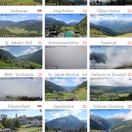
141km S
142km S
142km S
Jachenau
Mayrhofen
Tölzer Hütte
143km W
143km SW
145km SW
St. Jakob i. Def.
Dolomitenhütte
Tuxertal
145km SW
145km S
147km SW
BKK - Strohsack
St. Jakob Ahrntal
Dellach im Drautal
147km S
148km SW
148km S
Fürstenfeld
Gamshütte
Tristner Ginzling
149km W
150km SW
150km SW