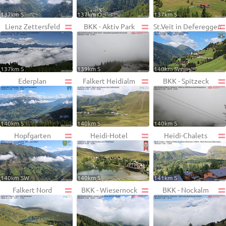
137km S
137km O
137km S
Lienz Zettersfeld
BKK - Aktiv Park
St.Veit in Defereggen
137km S
139km S
140km SW
Ederplan
Falkert Heidialm
BKK - Spitzeck
140km S
140km S
140km S
Hopfgarten
Heidi-Hotel
Heidi-Chalets
140km SW
140km S
141km S
Falkert Nord
BKK - Wiesernock
BKK - Nockalm