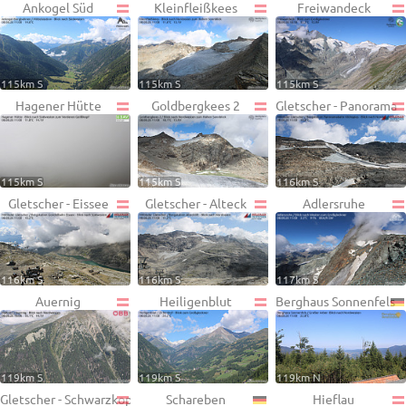
Ankogel Süd
Kleinfleißkees
Freiwandeck
115km S
115km S
115km S
Hagener Hütte
Goldbergkees 2
Gletscher - Panorama
115km S
115km S
116km S
Gletscher - Eissee
Gletscher - Alteck
Adlersruhe
116km S
116km S
117km S
Auernig
Heiligenblut
Berghaus Sonnenfels
119km S
119km S
119km N
Gletscher - Schwarzkopf
Schareben
Hieflau