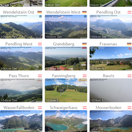
92km S
94km SW
96km SW
Wendelstein Ost
Wendelstein West
Pendling Ost
100km SW
100km SW
100km SW
Pendling West
Grandsberg
Frauenau
100km SW
103km N
103km N
Pass Thurn
Fanningberg
Rauris
104km SW
105km S
105km S
Wasserfallboden
Schwaigerhaus
Mooserboden