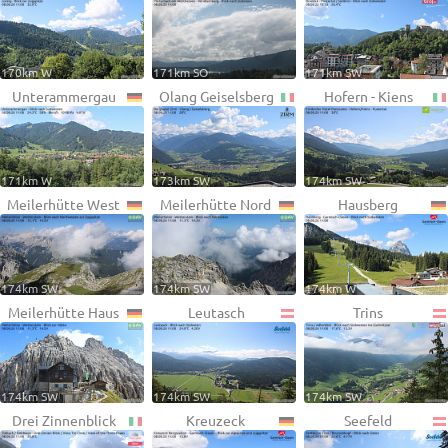
170km W
171km SO
171km SW
Unterammergau
Olang Geiselsberg
Hofern - Kiens
171km W
173km SW
174km SW
Meilerhütte West
Meilerhütte Nord
Hausberg
174km SW
174km SW
174km W
Meilerhütte Haus
Leutasch
Trins
174km SW
174km SW
174km SW
Drei Zinnenblick
Kreuzeck
Seefeld