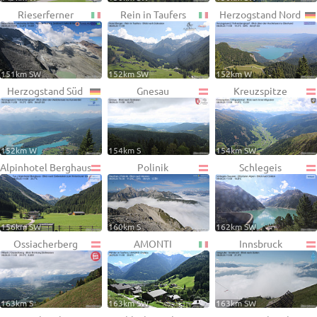
Rieserferner
Rein in Taufers
Herzogstand Nord
151km SW
152km SW
152km W
Herzogstand Süd
Gnesau
Kreuzspitze
152km W
154km S
154km SW
Alpinhotel Berghaus
Polinik
Schlegeis
156km SW
160km S
162km SW
Ossiacherberg
AMONTI
Innsbruck
163km S
163km SW
163km SW