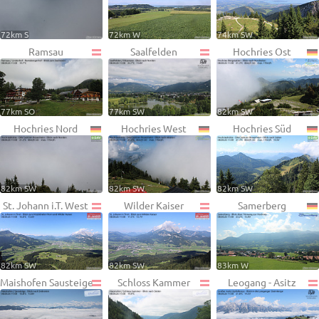
72km S
72km W
74km SW
Ramsau
Saalfelden
Hochries Ost
77km SO
77km SW
82km SW
Hochries Nord
Hochries West
Hochries Süd
82km SW
82km SW
82km SW
St. Johann i.T. West
Wilder Kaiser
Samerberg
82km SW
82km SW
83km W
Maishofen Sausteige
Schloss Kammer
Leogang - Asitz