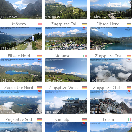
175km SW
176km W
176km SW
Mösern
Zugspitze Tal
Eibsee-Hotel
178km SW
181km W
181km W
Eibsee Nord
Meransen
Zugspitze Ost
182km W
182km SW
183km W
Zugspitze Nord
Zugspitze West
Zugspitze Gipfel
183km W
183km W
183km W
Zugspitze Süd
Sonnalpin
Lüsen