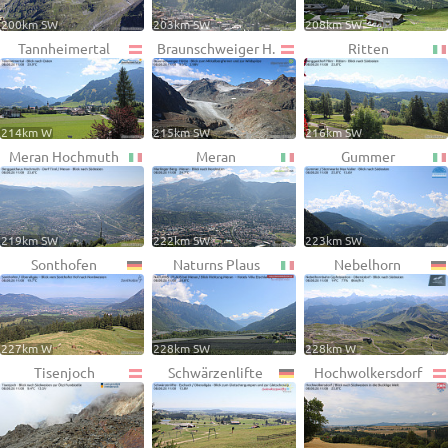
200km SW
203km SW
208km SW
Tannheimertal
Braunschweiger H.
Ritten
214km W
215km SW
216km SW
Meran Hochmuth
Meran
Gummer
219km SW
222km SW
223km SW
Sonthofen
Naturns Plaus
Nebelhorn
227km W
228km SW
228km W
Tisenjoch
Schwärzenlifte
Hochwolkersdorf