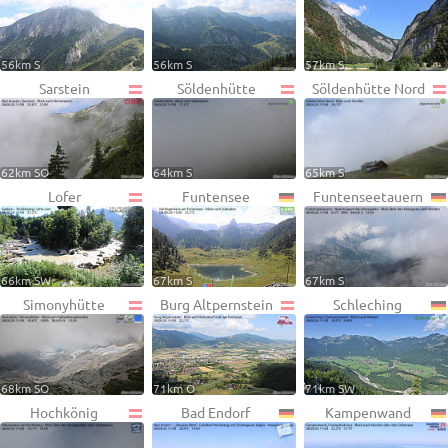
56km S
56km S
57km S
Sarstein
Söldenhütte
Söldenhütte Nord
62km SO
64km S
65km S
Lofer
Funtensee
Funtenseetauern
66km SW
67km S
67km S
Simonyhütte
Burg Altpernstein
Schleching
68km SO
71km O
71km SW
Hochkönig
Bad Endorf
Kampenwand