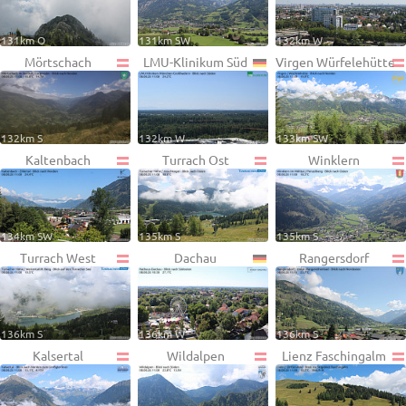
131km O
131km SW
132km W
Mörtschach
LMU-Klinikum Süd
Virgen Würfelehütte
132km S
132km W
133km SW
Kaltenbach
Turrach Ost
Winklern
134km SW
135km S
135km S
Turrach West
Dachau
Rangersdorf
136km S
136km W
136km S
Kalsertal
Wildalpen
Lienz Faschingalm