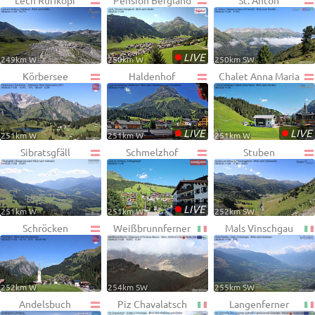
Lech Rüfikopf
Pension Bergland
St. Anton
•
LIVE
249km W
250km W
250km SW
Körbersee
Haldenhof
Chalet Anna Maria
•
•
LIVE
LIVE
251km W
251km W
251km W
Sibratsgfäll
Schmelzhof
Stuben
•
LIVE
251km W
251km W
252km SW
Schröcken
Weißbrunnferner
Mals Vinschgau
252km W
254km SW
255km SW
Andelsbuch
Piz Chavalatsch
Langenferner