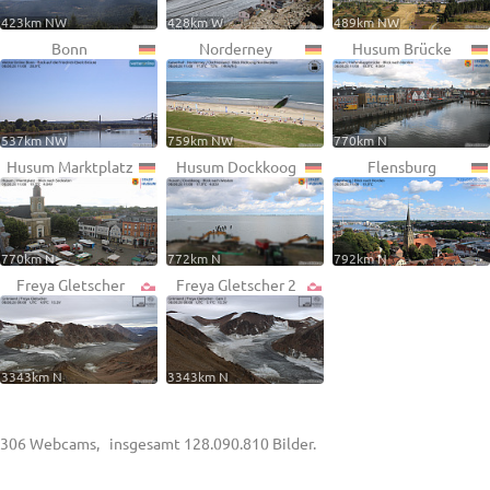
423km NW
428km W
489km NW
Bonn
Norderney
Husum Brücke
537km NW
759km NW
770km N
Husum Marktplatz
Husum Dockkoog
Flensburg
770km N
772km N
792km N
Freya Gletscher
Freya Gletscher 2
3343km N
3343km N
306 Webcams, insgesamt 128.090.810 Bilder.