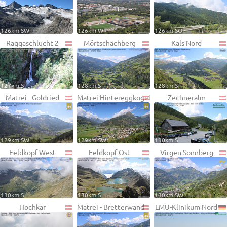
126km SW
126km W
126km SO
Raggaschlucht 2
Mörtschachberg
Kals Nord
127km S
128km S
128km S
Matrei - Goldried
Matrei Hintereggkogel
Zechneralm
129km SW
129km SW
130km S
Feldkopf West
Feldkopf Ost
Virgen Sonnberg
130km S
130km S
130km SW
Hochkar
Matrei - Bretterwand
LMU-Klinikum Nord