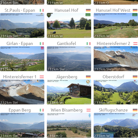
230km SW
231km W
231km O
St.Pauls - Eppan
Hanusel Hof
Hanusel Hof West
231km SW
231km W
232km W
Girlan - Eppan
Gantkofel
Hintereisferner 2
232km SW
232km SW
232km SW
Hintereisferner 1
Jägersberg
Oberstdorf
232km SW
233km W
233km W
Eppan Berg
Wien Bisamberg
Skiflugschanze
234km SW
235km O
235km W