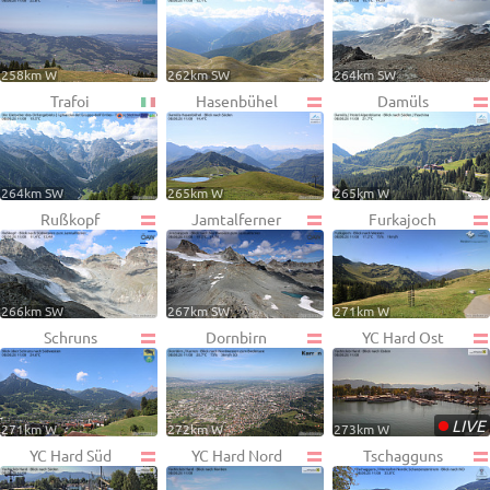
258km W
262km SW
264km SW
Trafoi
Hasenbühel
Damüls
264km SW
265km W
265km W
Rußkopf
Jamtalferner
Furkajoch
266km SW
267km SW
271km W
Schruns
Dornbirn
YC Hard Ost
•
LIVE
271km W
272km W
273km W
YC Hard Süd
YC Hard Nord
Tschagguns