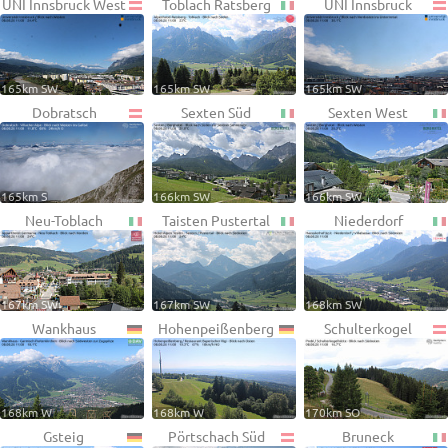
UNI Innsbruck West
Toblach Ratsberg
UNI Innsbruck
165km SW
165km SW
165km SW
Dobratsch
Sexten Süd
Sexten West
165km S
166km SW
166km SW
Neu-Toblach
Taisten Pustertal
Niederdorf
167km SW
167km SW
168km SW
Wankhaus
Hohenpeißenberg
Schulterkogel
168km W
168km W
170km SO
Gsteig
Pörtschach Süd
Bruneck