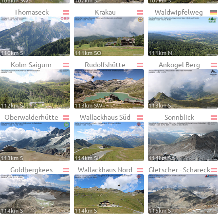
106km SW
107km S
107km S
Thomaseck
Krakau
Waldwipfelweg
110km S
111km SO
111km N
Kolm-Saigurn
Rudolfshütte
Ankogel Berg
112km S
113km SW
113km S
Oberwalderhütte
Wallackhaus Süd
Sonnblick
113km S
114km S
114km S
Goldbergkees
Wallackhaus Nord
Gletscher - Schareck
114km S
114km S
115km S