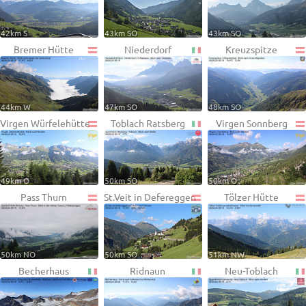
42km S
43km SO
43km SO
Bremer Hütte
Niederdorf
Kreuzspitze
44km W
47km SO
48km SO
Virgen Würfelehütte
Toblach Ratsberg
Virgen Sonnberg
49km O
50km SO
50km O
Pass Thurn
St.Veit in Defereggen
Tölzer Hütte
50km NO
50km SO
51km NW
Becherhaus
Ridnaun
Neu-Toblach