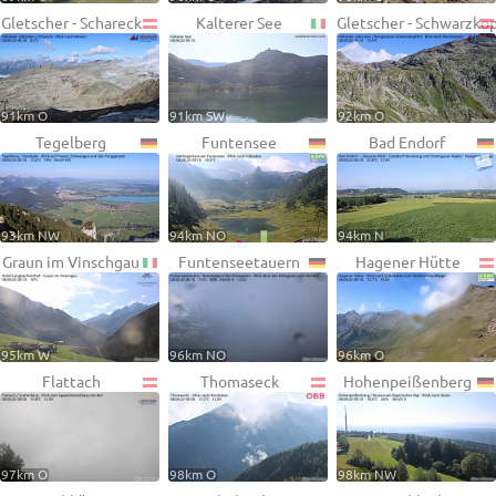
Gletscher - Schareck
Kalterer See
Gletscher - Schwarzko
91km O
91km SW
92km O
Tegelberg
Funtensee
Bad Endorf
93km NW
94km NO
94km N
Graun im Vinschgau
Funtenseetauern
Hagener Hütte
95km W
96km NO
96km O
Flattach
Thomaseck
Hohenpeißenberg
97km O
98km O
98km NW