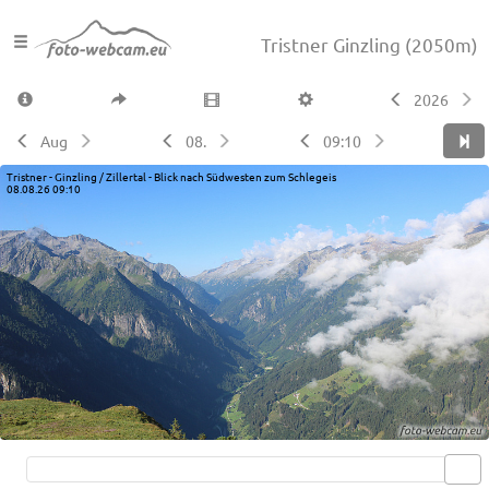
Tristner Ginzling
(2050m)
2026
Aug
08.
09:10
Tristner - Ginzling / Zillertal - Blick nach Südwesten zum Schlegeis
08.08.26 09:10
Live video available →
View