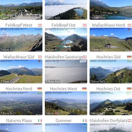
74km NW
74km NO
74km NW
Feldkopf West
Feldkopf Ost
Wallackhaus Nord
76km O
76km O
77km O
Wallackhaus Süd
Maishofen Sausteige
Hochries Süd
77km O
77km NO
78km NO
Hochries Nord
Hochries West
Hochries Ost
78km NO
78km NO
78km NO
Naturns Plaus
Gummer
Maishofen Dorfplatz