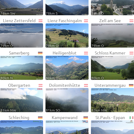
78km SW
78km S
79km O
Lienz Zettersfeld
Lienz Faschingalm
Zell am See
79km O
79km O
79km O
Samerberg
Heiligenblut
Schloss Kammer
80km N
80km O
80km O
Obergarten
Dolomitenhütte
Unterammergau
81km NW
81km SO
82km NW
Schleching
Kampenwand
St.Pauls - Eppan