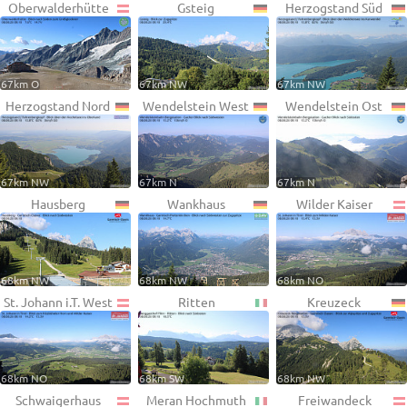
Oberwalderhütte
Gsteig
Herzogstand Süd
67km O
67km NW
67km NW
Herzogstand Nord
Wendelstein West
Wendelstein Ost
67km NW
67km N
67km N
Hausberg
Wankhaus
Wilder Kaiser
68km NW
68km NW
68km NO
St. Johann i.T. West
Ritten
Kreuzeck
68km NO
68km SW
68km NW
Schwaigerhaus
Meran Hochmuth
Freiwandeck