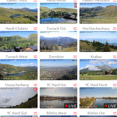
Falkert Nord
Heidi-Hotel
Falkert Heidialm
154km O
154km O
155km O
Heidi-Chalets
Turrach Ost
Hochleckenhaus
155km O
156km O
156km NO
Turrach West
Dornbirn
Krakau
158km O
160km W
161km O
Ossiacherberg
YC Hard Ost
YC Hard Nord
•
•
LIVE
LIVE
165km O
167km W
167km W
YC Hard Süd
Röthis West
Röthis Ost