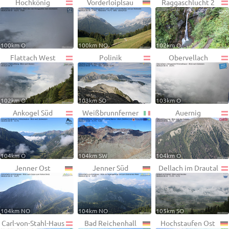
Hochkönig
Vorderloiplsau
Raggaschlucht 2
100km O
100km NO
102km O
Flattach West
Polinik
Obervellach
102km O
103km SO
103km O
Ankogel Süd
Weißbrunnferner
Auernig
104km O
104km SW
104km O
Jenner Ost
Jenner Süd
Dellach im Drautal
104km NO
104km NO
105km SO
Carl-von-Stahl-Haus
Bad Reichenhall
Hochstaufen Ost