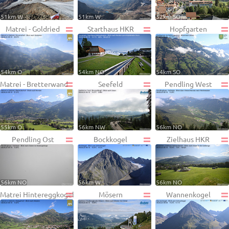
51km W
51km W
52km SO
Matrei - Goldried
Starthaus HKR
Hopfgarten
54km O
54km NO
54km SO
Matrei - Bretterwand
Seefeld
Pendling West
55km O
56km NW
56km NO
Pendling Ost
Bockkogel
Zielhaus HKR
56km NO
56km W
56km NO
Matrei Hintereggkogel
Mösern
Wannenkogel