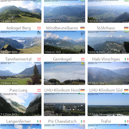
105km NO
105km NO
105km NO
Ankogel Berg
Windbeutelbaron
Stöhrhaus
105km O
106km NO
108km NO
Tannheimertal
Gernkogel
Mals Vinschgau
109km NW
109km O
110km SW
Pass Lueg
LMU-Klinikum Nord
LMU-Klinikum Süd
112km NO
115km N
115km N
Langenferner
Piz Chavalatsch
Trafoi