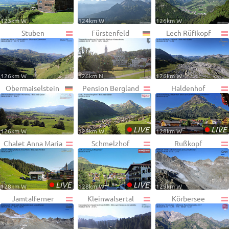
123km W
124km W
126km W
Stuben
Fürstenfeld
Lech Rüfikopf
126km W
126km N
126km W
Obermaiselstein
Pension Bergland
Haldenhof
•
•
LIVE
LIVE
126km W
128km W
128km W
Chalet Anna Maria
Schmelzhof
Rußkopf
•
•
LIVE
LIVE
128km W
128km W
129km W
Jamtalferner
Kleinwalsertal
Körbersee