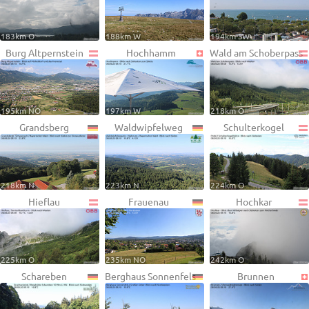
183km O
188km W
194km SW
Burg Altpernstein
Hochhamm
Wald am Schoberpass
195km NO
197km W
218km O
Grandsberg
Waldwipfelweg
Schulterkogel
218km N
223km N
224km O
Hieflau
Frauenau
Hochkar
225km O
235km NO
242km O
Schareben
Berghaus Sonnenfels
Brunnen