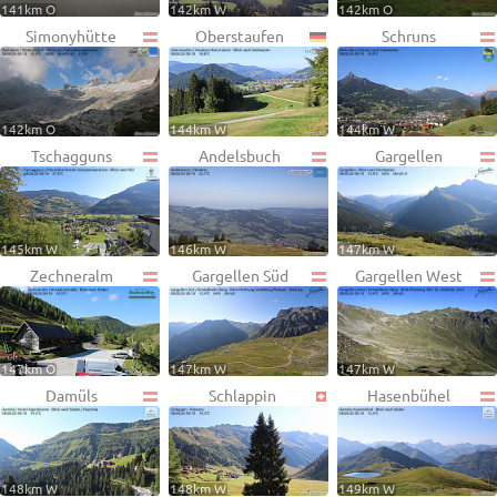
141km O
142km W
142km O
Simonyhütte
Oberstaufen
Schruns
142km O
144km W
144km W
Tschagguns
Andelsbuch
Gargellen
145km W
146km W
147km W
Zechneralm
Gargellen Süd
Gargellen West
147km O
147km W
147km W
Damüls
Schlappin
Hasenbühel
148km W
148km W
149km W