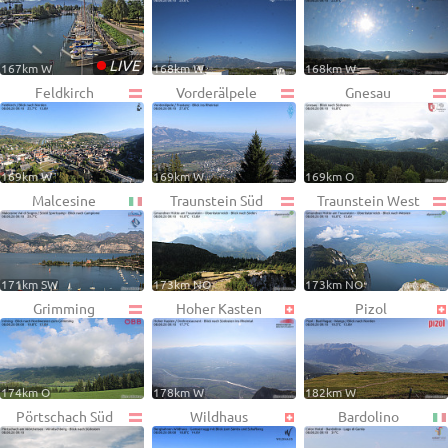
•
LIVE
167km W
168km W
168km W
Feldkirch
Vorderälpele
Gnesau
169km W
169km W
169km O
Malcesine
Traunstein Süd
Traunstein West
171km SW
173km NO
173km NO
Grimming
Hoher Kasten
Pizol
174km O
178km W
182km W
Pörtschach Süd
Wildhaus
Bardolino