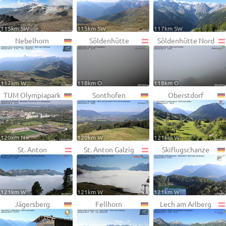
115km SW
115km SW
117km SW
Nebelhorn
Söldenhütte
Söldenhütte Nord
117km W
118km O
118km O
TUM Olympiapark
Sonthofen
Oberstdorf
120km N
120km W
121km W
St. Anton
St. Anton Galzig
Skiflugschanze
121km W
121km W
121km W
Jägersberg
Fellhorn
Lech am Arlberg