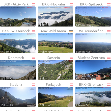
BKK - Aktiv Park
BKK - Nockalm
BKK - Spitzeck
149km O
149km O
149km O
BKK - Wiesernock
Max-Wild-Arena
WP Munderfing
149km O
149km NW
150km NO
Dobratsch
Sarstein
Bludenz Zentrum
151km O
151km O
152km W
Bludenz
Furkajoch
BKK - Strohsack
152km W
152km W
154km O