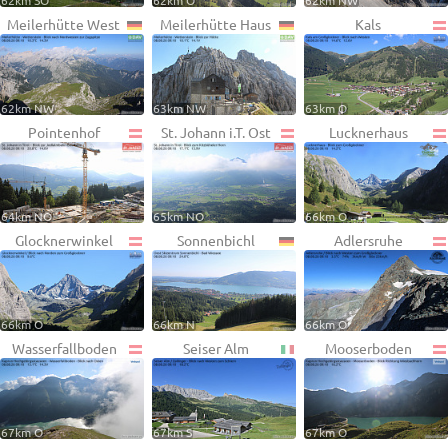
62km SO
62km O
62km NW
Meilerhütte West
Meilerhütte Haus
Kals
62km NW
63km NW
63km O
Pointenhof
St. Johann i.T. Ost
Lucknerhaus
64km NO
65km NO
66km O
Glocknerwinkel
Sonnenbichl
Adlersruhe
66km O
66km N
66km O
Wasserfallboden
Seiser Alm
Mooserboden
67km O
67km S
67km O