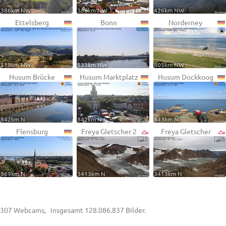
386km NW
386km NW
426km NW
Ettelsberg
Bonn
Norderney
519km NW
533km NW
805km NW
Husum Brücke
Husum Marktplatz
Husum Dockkoog
842km N
842km N
843km N
Flensburg
Freya Gletscher 2
Freya Gletscher
869km N
3413km N
3413km N
307 Webcams, insgesamt 128.086.837 Bilder.