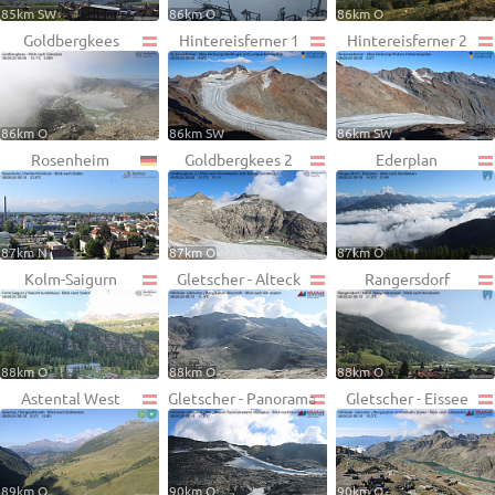
85km SW
86km O
86km O
Goldbergkees
Hintereisferner 1
Hintereisferner 2
86km O
86km SW
86km SW
Rosenheim
Goldbergkees 2
Ederplan
87km N
87km O
87km O
Kolm-Saigurn
Gletscher - Alteck
Rangersdorf
88km O
88km O
88km O
Astental West
Gletscher - Panorama
Gletscher - Eissee
89km O
90km O
90km O