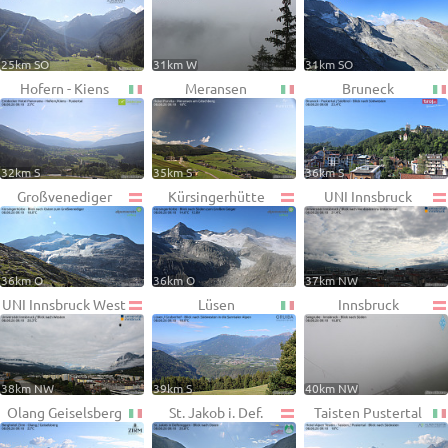
25km SO
31km W
31km SO
Hofern - Kiens
Meransen
Bruneck
32km S
35km S
36km S
Großvenediger
Kürsingerhütte
UNI Innsbruck
36km O
36km O
37km NW
UNI Innsbruck West
Lüsen
Innsbruck
38km NW
39km S
40km NW
Olang Geiselsberg
St. Jakob i. Def.
Taisten Pustertal