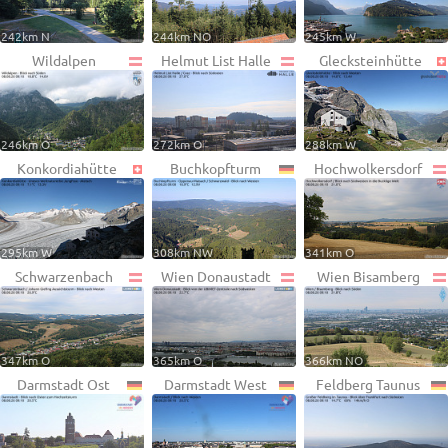
242km N
244km NO
245km W
Wildalpen
Helmut List Halle
Glecksteinhütte
246km O
272km O
288km W
Konkordiahütte
Buchkopfturm
Hochwolkersdorf
295km W
308km NW
341km O
Schwarzenbach
Wien Donaustadt
Wien Bisamberg
347km O
365km O
366km NO
Darmstadt Ost
Darmstadt West
Feldberg Taunus