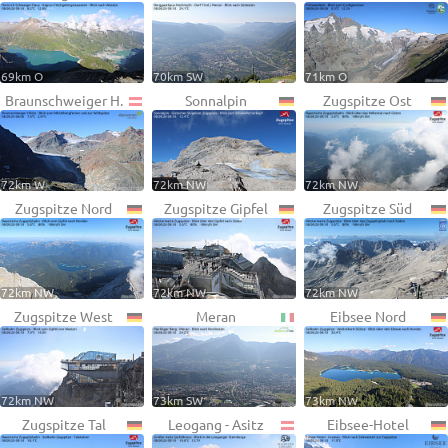
69km O
70km SW
71km O
Braunschweiger H.
Sonnalpin
Zugspitze Ost
72km W
72km NW
72km NW
Zugspitze Nord
Zugspitze Gipfel
Zugspitze Süd
72km NW
72km NW
72km NW
Zugspitze West
Meran
Eibsee Nord
72km NW
73km SW
73km NW
Zugspitze Tal
Leogang - Asitz
Eibsee-Hotel