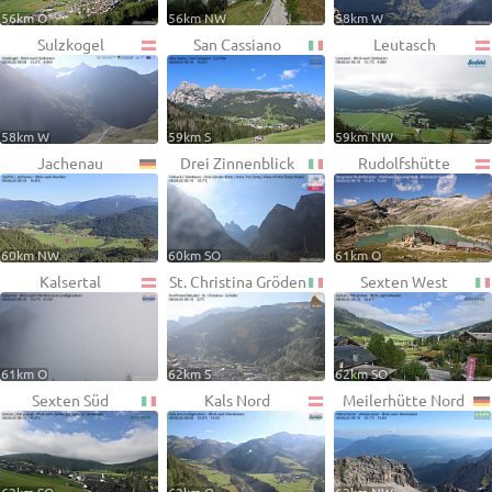
56km O
56km NW
58km W
Sulzkogel
San Cassiano
Leutasch
58km W
59km S
59km NW
Jachenau
Drei Zinnenblick
Rudolfshütte
60km NW
60km SO
61km O
Kalsertal
St. Christina Gröden
Sexten West
61km O
62km S
62km SO
Sexten Süd
Kals Nord
Meilerhütte Nord