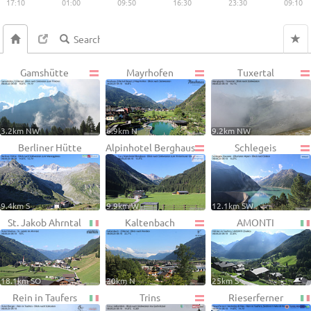
17:10
01:00
09:50
16:30
23:30
09:10
Gamshütte
Mayrhofen
Tuxertal
3.2km NW
6.9km N
9.2km NW
Berliner Hütte
Alpinhotel Berghaus
Schlegeis
9.4km S
9.9km W
12.1km SW
St. Jakob Ahrntal
Kaltenbach
AMONTI
18.1km SO
20km N
25km S
Rein in Taufers
Trins
Rieserferner