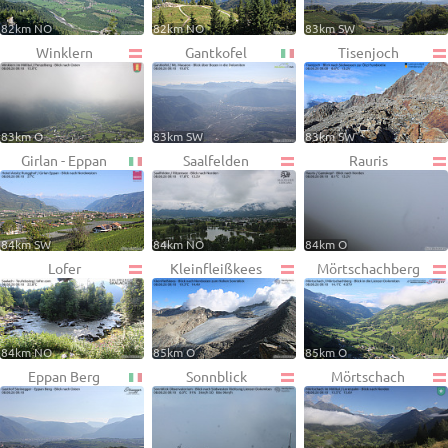
82km NO
82km NO
83km SW
Winklern
Gantkofel
Tisenjoch
83km O
83km SW
83km SW
Girlan - Eppan
Saalfelden
Rauris
84km SW
84km NO
84km O
Lofer
Kleinfleißkees
Mörtschachberg
84km NO
85km O
85km O
Eppan Berg
Sonnblick
Mörtschach