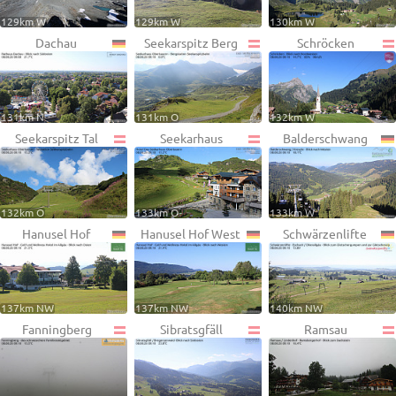
129km W
129km W
130km W
Dachau
Seekarspitz Berg
Schröcken
131km N
131km O
132km W
Seekarspitz Tal
Seekarhaus
Balderschwang
132km O
133km O
133km W
Hanusel Hof
Hanusel Hof West
Schwärzenlifte
137km NW
137km NW
140km NW
Fanningberg
Sibratsgfäll
Ramsau