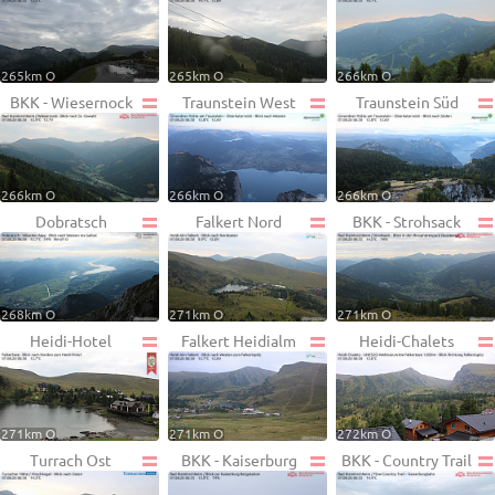
265km O
265km O
266km O
BKK - Wiesernock
Traunstein West
Traunstein Süd
266km O
266km O
266km O
Dobratsch
Falkert Nord
BKK - Strohsack
268km O
271km O
271km O
Heidi-Hotel
Falkert Heidialm
Heidi-Chalets
271km O
271km O
272km O
Turrach Ost
BKK - Kaiserburg
BKK - Country Trail