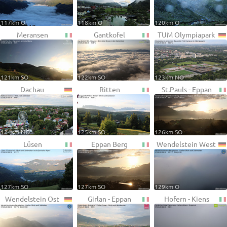
117km O
118km O
120km O
Meransen
Gantkofel
TUM Olympiapark
121km SO
122km SO
123km NO
Dachau
Ritten
St.Pauls - Eppan
124km NO
125km SO
126km SO
Lüsen
Eppan Berg
Wendelstein West
127km SO
127km SO
129km O
Wendelstein Ost
Girlan - Eppan
Hofern - Kiens