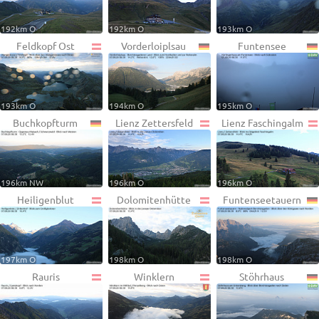
192km O
192km O
193km O
Feldkopf Ost
Vorderloiplsau
Funtensee
193km O
194km O
195km O
Buchkopfturm
Lienz Zettersfeld
Lienz Faschingalm
196km NW
196km O
196km O
Heiligenblut
Dolomitenhütte
Funtenseetauern
197km O
198km O
198km O
Rauris
Winklern
Stöhrhaus