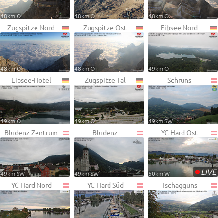
48km O
48km O
48km O
Zugspitze Nord
Zugspitze Ost
Eibsee Nord
48km O
48km O
49km O
Eibsee-Hotel
Zugspitze Tal
Schruns
49km O
49km O
49km SW
Bludenz Zentrum
Bludenz
YC Hard Ost
•
LIVE
49km SW
49km SW
50km W
YC Hard Nord
YC Hard Süd
Tschagguns