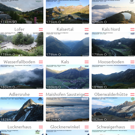
174km SO
175km O
178km O
Lofer
Kalsertal
Kals Nord
178km O
179km O
179km O
Wasserfallboden
Kals
Mooserboden
180km O
180km O
181km O
Adlersruhe
Maishofen Sausteige
Oberwalderhütte
182km O
182km O
182km O
Lucknerhaus
Glocknerwinkel
Schwaigerhaus