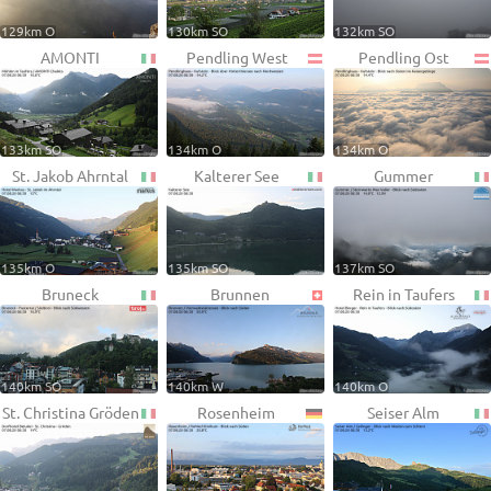
129km O
130km SO
132km SO
AMONTI
Pendling West
Pendling Ost
133km SO
134km O
134km O
St. Jakob Ahrntal
Kalterer See
Gummer
135km O
135km SO
137km SO
Bruneck
Brunnen
Rein in Taufers
140km SO
140km W
140km O
St. Christina Gröden
Rosenheim
Seiser Alm