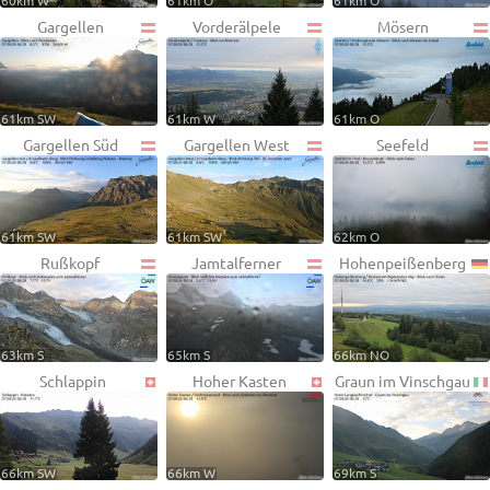
60km W
61km O
61km O
Gargellen
Vorderälpele
Mösern
61km SW
61km W
61km O
Gargellen Süd
Gargellen West
Seefeld
61km SW
61km SW
62km O
Rußkopf
Jamtalferner
Hohenpeißenberg
63km S
65km S
66km NO
Schlappin
Hoher Kasten
Graun im Vinschgau
66km SW
66km W
69km S