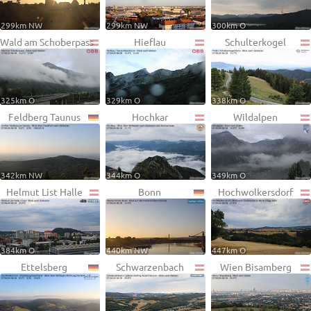
299km NW
299km NW
300km O
Wald am Schoberpass
Hieflau
Schulterkogel
325km O
329km O
338km O
Feldberg Taunus
Hochkar
Wildalpen
342km NW
344km O
349km O
Helmut List Halle
Bonn
Hochwolkersdorf
384km O
440km NW
447km O
Ettelsberg
Schwarzenbach
Wien Bisamberg