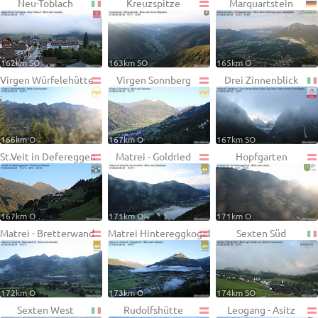
Neu-Toblach
Kreuzspitze
Marquartstein
162km SO
163km SO
165km O
Virgen Würfelehütte
Virgen Sonnberg
Drei Zinnenblick
166km O
167km O
167km SO
St.Veit in Defereggen
Matrei - Goldried
Hopfgarten
167km O
171km O
171km O
Matrei - Bretterwand
Matrei Hintereggkogel
Sexten Süd
172km O
173km O
174km SO
Sexten West
Rudolfshütte
Leogang - Asitz