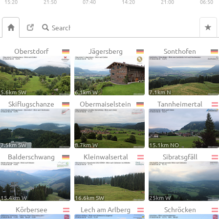
15:20
21:50
07:40
14:20
21:00
06:50
Oberstdorf
Jägersberg
Sonthofen
5.6km SW
6.1km W
7.1km N
Skiflugschanze
Obermaiselstein
Tannheimertal
7.5km SW
8.7km W
15.1km NO
Balderschwang
Kleinwalsertal
Sibratsgfäll
15.4km W
16.6km SW
25km W
Körbersee
Lech am Arlberg
Schröcken