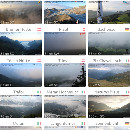
82km SO
82km SO
84km W
Bremer Hütte
Pizol
Jachenau
84km SO
84km SW
85km O
Tölzer Hütte
Trins
Piz Chavalatsch
87km O
89km SO
90km S
Trafoi
Meran Hochmuth
Naturns Plaus
96km S
100km SO
100km SO
Meran
Langenferner
Sonnenbichl