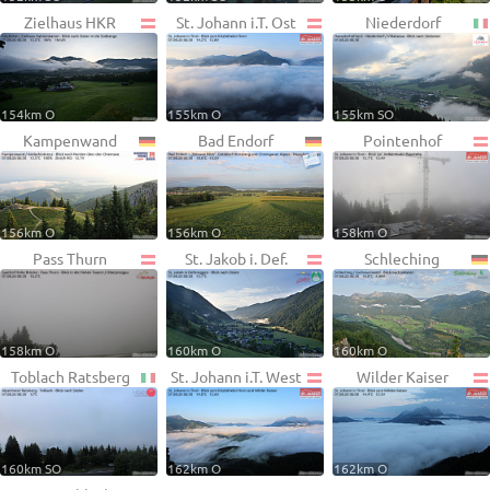
Zielhaus HKR
St. Johann i.T. Ost
Niederdorf
154km O
155km O
155km SO
Kampenwand
Bad Endorf
Pointenhof
156km O
156km O
158km O
Pass Thurn
St. Jakob i. Def.
Schleching
158km O
160km O
160km O
Toblach Ratsberg
St. Johann i.T. West
Wilder Kaiser
160km SO
162km O
162km O