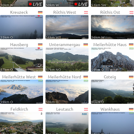
•
•
LIVE
LIVE
50km W
50km W
51km SW
Kreuzeck
Röthis West
Röthis Ost
55km O
56km W
56km W
Hausberg
Unterammergau
Meilerhütte Haus
57km O
57km NO
59km O
Meilerhütte West
Meilerhütte Nord
Gsteig
59km O
59km O
60km O
Feldkirch
Leutasch
Wankhaus