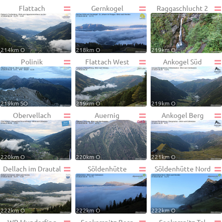
Flattach
Gernkogel
Raggaschlucht 2
214km O
218km O
219km O
Polinik
Flattach West
Ankogel Süd
219km SO
219km O
219km O
Obervellach
Auernig
Ankogel Berg
220km O
220km O
221km O
Dellach im Drautal
Söldenhütte
Söldenhütte Nord
222km O
222km O
222km O