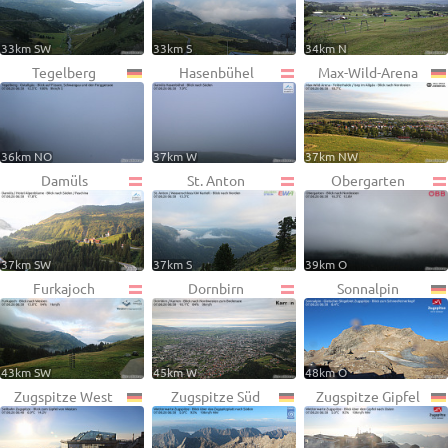
33km SW
33km S
34km N
Tegelberg
Hasenbühel
Max-Wild-Arena
36km NO
37km W
37km NW
Damüls
St. Anton
Obergarten
37km SW
37km S
39km O
Furkajoch
Dornbirn
Sonnalpin
43km SW
45km W
48km O
Zugspitze West
Zugspitze Süd
Zugspitze Gipfel