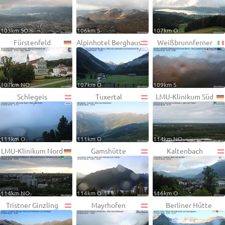
103km SO
106km S
107km O
Fürstenfeld
Alpinhotel Berghaus
Weißbrunnferner
107km NO
107km O
109km S
Schlegeis
Tuxertal
LMU-Klinikum Süd
111km O
111km O
114km NO
LMU-Klinikum Nord
Gamshütte
Kaltenbach
114km NO
114km O
116km O
Tristner Ginzling
Mayrhofen
Berliner Hütte