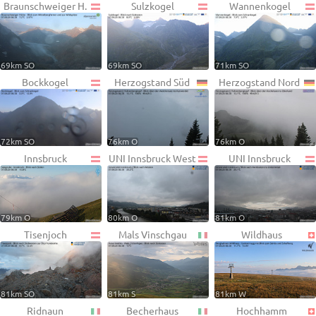
Braunschweiger H.
Sulzkogel
Wannenkogel
69km SO
69km SO
71km SO
Bockkogel
Herzogstand Süd
Herzogstand Nord
72km SO
76km O
76km O
Innsbruck
UNI Innsbruck West
UNI Innsbruck
79km O
80km O
81km O
Tisenjoch
Mals Vinschgau
Wildhaus
81km SO
81km S
81km W
Ridnaun
Becherhaus
Hochhamm