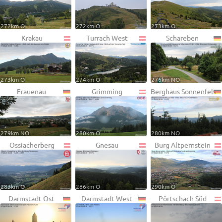
272km O
272km O
273km O
Krakau
Turrach West
Schareben
273km O
274km O
276km NO
Frauenau
Grimming
Berghaus Sonnenfels
279km NO
280km O
280km NO
Ossiacherberg
Gnesau
Burg Altpernstein
283km O
286km O
290km O
Darmstadt Ost
Darmstadt West
Pörtschach Süd