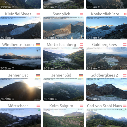
199km O
200km O
200km O
Kleinfleißkees
Sonnblick
Konkordiahütte
201km O
202km O
202km SW
Windbeutelbaron
Mörtschachberg
Goldbergkees
202km O
202km O
202km O
Jenner Ost
Jenner Süd
Goldbergkees 2
202km O
202km O
203km O
Mörtschach
Kolm-Saigurn
Carl-von-Stahl-Haus