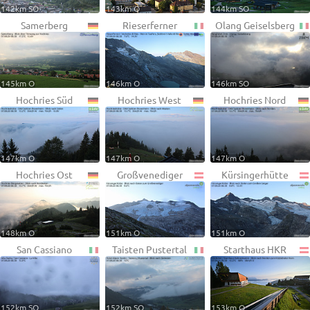
142km SO
143km O
144km SO
Samerberg
Rieserferner
Olang Geiselsberg
145km O
146km O
146km SO
Hochries Süd
Hochries West
Hochries Nord
147km O
147km O
147km O
Hochries Ost
Großvenediger
Kürsingerhütte
148km O
151km O
151km O
San Cassiano
Taisten Pustertal
Starthaus HKR
152km SO
152km SO
153km O