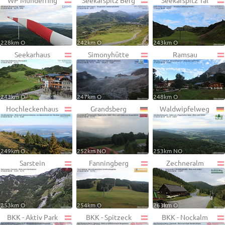
WP Munderfing
Seekarspitz Berg
Seekarspitz Tal
228km O
242km O
243km O
Seekarhaus
Simonyhütte
Ramsau
243km O
247km O
248km O
Hochleckenhaus
Grandsberg
Waldwipfelweg
249km O
252km NO
253km NO
Sarstein
Fanningberg
Zechneralm
253km O
254km O
263km O
BKK - Aktiv Park
BKK - Spitzeck
BKK - Nockalm