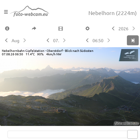
Nebelhorn
(2224m)
2026
Aug
07.
06:50
Nebelhornbahn Gipfelstation - Oberstdorf - Blick nach Südosten
07.08.26 06:50 11.4°C 90% 4km/h NW
Live video available →
View