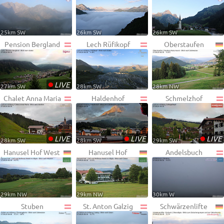
25km SW
26km SW
26km SW
Pension Bergland
Lech Rüfikopf
Oberstaufen
•
LIVE
27km SW
28km SW
28km NW
Chalet Anna Maria
Haldenhof
Schmelzhof
•
•
•
LIVE
LIVE
LIVE
28km SW
28km SW
29km SW
Hanusel Hof West
Hanusel Hof
Andelsbuch
29km NW
29km NW
30km W
Stuben
St. Anton Galzig
Schwärzenlifte