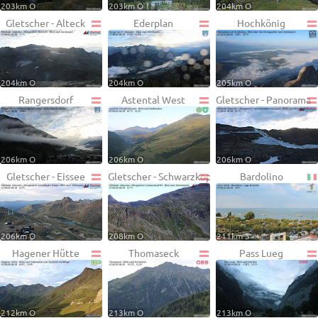
203km O
203km O
204km O
Gletscher - Alteck
Ederplan
Hochkönig
204km O
204km O
205km O
Rangersdorf
Astental West
Gletscher - Panorama
206km O
206km O
206km O
Gletscher - Eissee
Gletscher - Schwarzkopf
Bardolino
206km O
208km O
211km S
Hagener Hütte
Thomaseck
Pass Lueg
212km O
213km O
213km O