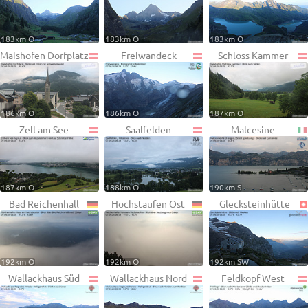
183km O
183km O
183km O
Maishofen Dorfplatz
Freiwandeck
Schloss Kammer
186km O
186km O
187km O
Zell am See
Saalfelden
Malcesine
187km O
188km O
190km S
Bad Reichenhall
Hochstaufen Ost
Glecksteinhütte
192km O
192km O
192km SW
Wallackhaus Süd
Wallackhaus Nord
Feldkopf West