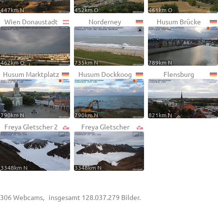
447km N
452km O
461km O
Wien Donaustadt
Norderney
Husum Brücke
462km O
735km N
789km N
Husum Marktplatz
Husum Dockkoog
Flensburg
790km N
790km N
821km N
Freya Gletscher 2
Freya Gletscher
3348km N
3348km N
306 Webcams, insgesamt 128.037.279 Bilder.