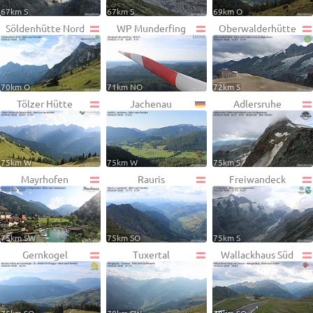
67km S
67km S
69km O
Söldenhütte Nord
WP Munderfing
Oberwalderhütte
70km O
71km NO
72km S
Tölzer Hütte
Jachenau
Adlersruhe
75km W
75km W
75km S
Mayrhofen
Rauris
Freiwandeck
75km SW
75km SO
75km S
Gernkogel
Tuxertal
Wallackhaus Süd