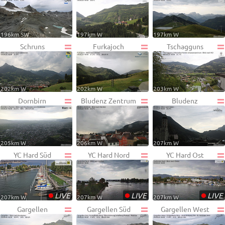
196km SW
197km W
197km W
Schruns
Furkajoch
Tschagguns
202km W
202km W
203km W
Dornbirn
Bludenz Zentrum
Bludenz
205km W
206km W
207km W
YC Hard Süd
YC Hard Nord
YC Hard Ost
•
•
•
LIVE
LIVE
LIVE
207km W
207km W
207km W
Gargellen
Gargellen Süd
Gargellen West