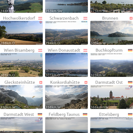
244km W
253km SW
275km SW
Hochwolkersdorf
Schwarzenbach
Brunnen
288km O
294km O
300km W
Wien Bisamberg
Wien Donaustadt
Buchkopfturm
301km O
301km O
323km W
Glecksteinhütte
Konkordiahütte
Darmstadt Ost
350km W
358km W
366km NW
Darmstadt West
Feldberg Taunus
Ettelsberg