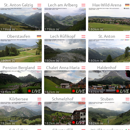
St. Anton Galzig
Lech am Arlberg
Max-Wild-Arena
179km W
179km W
180km W
Oberstaufen
Lech Rüfikopf
St. Anton
180km W
180km W
180km W
Pension Bergland
Chalet Anna Maria
Haldenhof
•
•
•
LIVE
LIVE
LIVE
181km W
182km W
182km W
Körbersee
Schmelzhof
Stuben
•
LIVE
182km W
182km W
182km W