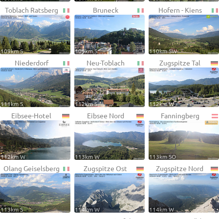
Toblach Ratsberg
Bruneck
Hofern - Kiens
109km S
109km S
110km SW
Niederdorf
Neu-Toblach
Zugspitze Tal
111km S
112km S
112km W
Eibsee-Hotel
Eibsee Nord
Fanningberg
112km W
113km W
113km SO
Olang Geiselsberg
Zugspitze Ost
Zugspitze Nord
113km S
114km W
114km W