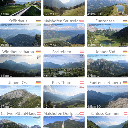
33km S
37km O
41km SO
Stöhrhaus
Maishofen Sausteige
Funtensee
41km O
45km SO
45km SO
Windbeutelbaron
Saalfelden
Jenner Süd
45km O
46km SO
47km O
Jenner Ost
Pass Thurn
Funtenseetauern
47km O
47km S
48km SO
Carl-von-Stahl-Haus
Maishofen Dorfplatz
Schloss Kammer