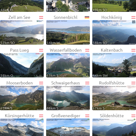
48km O
49km SO
49km SO
Zell am See
Sonnenbichl
Hochkönig
52km SO
54km W
58km SO
Pass Lueg
Wasserfallboden
Kaltenbach
58km O
63km S
64km SW
Mooserboden
Schwaigerhaus
Rudolfshütte
65km S
66km S
67km S
Kürsingerhütte
Großvenediger
Söldenhütte