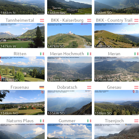
146km N
146km SW
146km SO
Tannheimertal
BKK - Kaiserburg
BKK - Country Trail
147km W
147km SO
148km SO
Ritten
Meran Hochmuth
Meran
150km SW
150km SW
154km SW
Frauenau
Dobratsch
Gnesau
154km NO
155km SO
158km SO
Naturns Plaus
Gummer
Tisenjoch