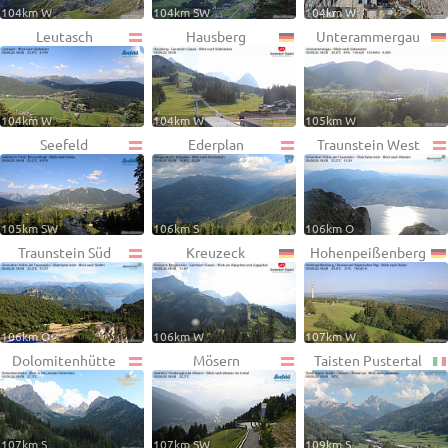
104km W
104km SW
104km W
Leutasch
Hausberg
Unterammergau
104km W
104km W
105km W
Seefeld
Ederplan
Traunstein West
105km SW
106km S
106km O
Traunstein Süd
Kreuzeck
Hohenpeißenberg
106km O
106km W
107km W
Dolomitenhütte
Mösern
Taisten Pustertal
107km S
107km SW
109km S