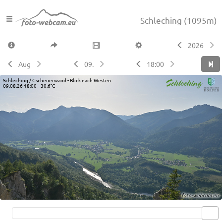
Schleching
(1095m)
2026
Aug
09.
18:00
Schleching / Gscheuerwand - Blick nach Westen
09.08.26 18:00 30.6°C
Live video available →
View