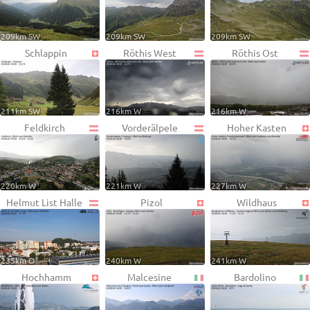
209km SW
209km SW
209km SW
Schlappin
Röthis West
Röthis Ost
211km SW
216km W
216km W
Feldkirch
Vorderälpele
Hoher Kasten
220km W
221km W
227km W
Helmut List Halle
Pizol
Wildhaus
235km O
240km W
241km W
Hochhamm
Malcesine
Bardolino