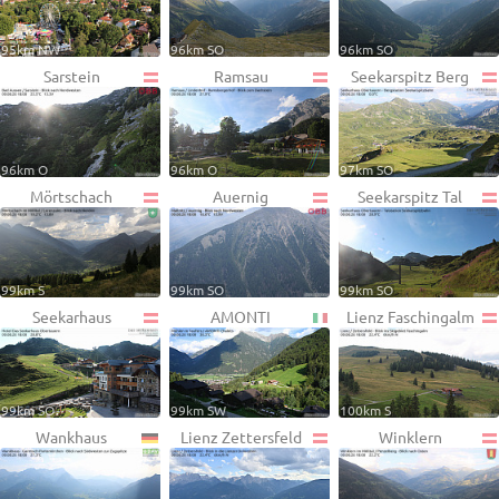
95km NW
96km SO
96km SO
Sarstein
Ramsau
Seekarspitz Berg
96km O
96km O
97km SO
Mörtschach
Auernig
Seekarspitz Tal
99km S
99km SO
99km SO
Seekarhaus
AMONTI
Lienz Faschingalm
99km SO
99km SW
100km S
Wankhaus
Lienz Zettersfeld
Winklern