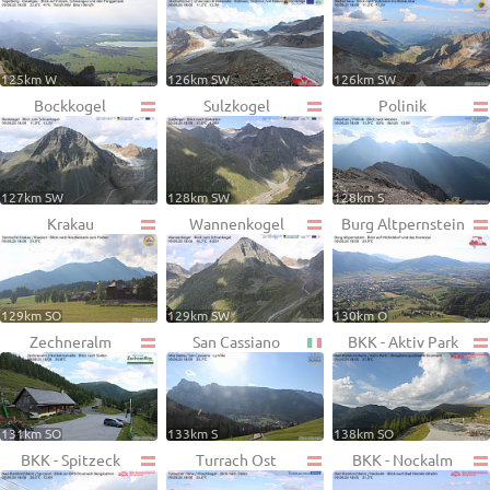
125km W
126km SW
126km SW
Bockkogel
Sulzkogel
Polinik
127km SW
128km SW
128km S
Krakau
Wannenkogel
Burg Altpernstein
129km SO
129km SW
130km O
Zechneralm
San Cassiano
BKK - Aktiv Park
131km SO
133km S
138km SO
BKK - Spitzeck
Turrach Ost
BKK - Nockalm