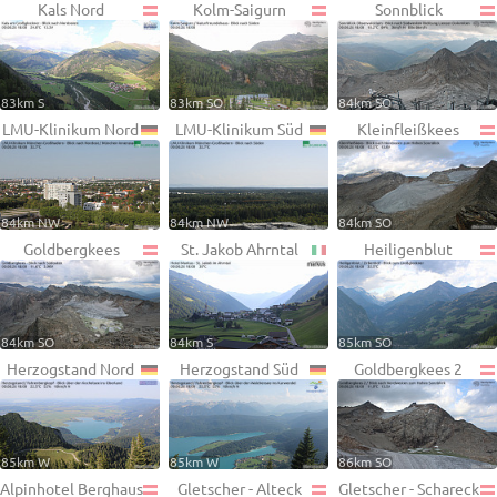
Kals Nord
Kolm-Saigurn
Sonnblick
83km S
83km SO
84km SO
LMU-Klinikum Nord
LMU-Klinikum Süd
Kleinfleißkees
84km NW
84km NW
84km SO
Goldbergkees
St. Jakob Ahrntal
Heiligenblut
84km SO
84km S
85km SO
Herzogstand Nord
Herzogstand Süd
Goldbergkees 2
85km W
85km W
86km SO
Alpinhotel Berghaus
Gletscher - Alteck
Gletscher - Schareck