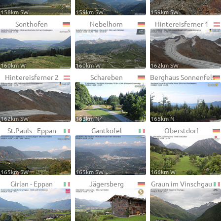
158km SW
159km SW
159km SW
Sonthofen
Nebelhorn
Hintereisferner 1
160km W
160km W
162km SW
Hintereisferner 2
Schareben
Berghaus Sonnenfels
162km SW
163km N
165km N
St.Pauls - Eppan
Gantkofel
Oberstdorf
165km SW
165km SW
166km W
Girlan - Eppan
Jägersberg
Graun im Vinschgau