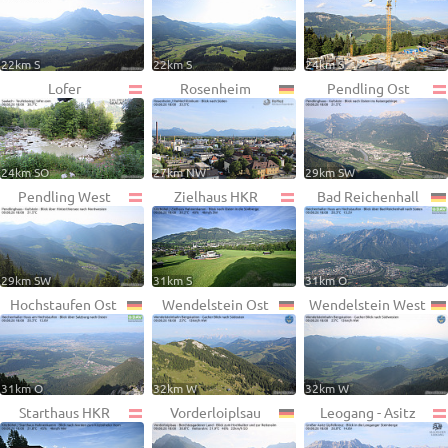
22km S
22km S
24km S
Lofer
Rosenheim
Pendling Ost
24km SO
27km NW
29km SW
Pendling West
Zielhaus HKR
Bad Reichenhall
29km SW
31km S
31km O
Hochstaufen Ost
Wendelstein Ost
Wendelstein West
31km O
32km W
32km W
Starthaus HKR
Vorderloiplsau
Leogang - Asitz