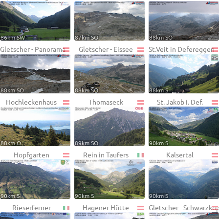
86km SW
87km SO
88km SO
Gletscher - Panorama
Gletscher - Eissee
St.Veit in Defereggen
88km SO
88km SO
88km S
Hochleckenhaus
Thomaseck
St. Jakob i. Def.
88km O
89km SO
90km S
Hopfgarten
Rein in Taufers
Kalsertal
90km S
90km S
90km S
Rieserferner
Hagener Hütte
Gletscher - Schwarzko