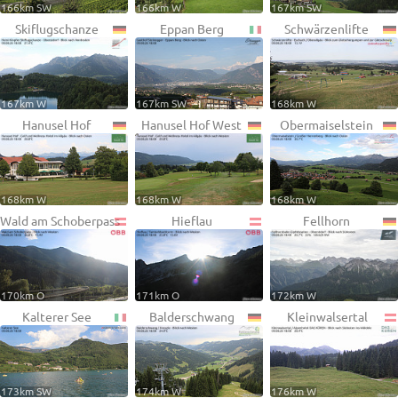
166km SW
166km W
167km SW
Skiflugschanze
Eppan Berg
Schwärzenlifte
167km W
167km SW
168km W
Hanusel Hof
Hanusel Hof West
Obermaiselstein
168km W
168km W
168km W
Wald am Schoberpass
Hieflau
Fellhorn
170km O
171km O
172km W
Kalterer See
Balderschwang
Kleinwalsertal
173km SW
174km W
176km W