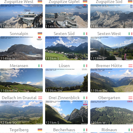
Zugspitze West
Zugspitze Gipfel
Zugspitze Süd
114km W
114km W
114km W
Sonnalpin
Sexten Süd
Sexten West
114km W
115km S
115km S
Meransen
Lüsen
Bremer Hütte
116km SW
119km SW
119km SW
Dellach im Drautal
Drei Zinnenblick
Obergarten
121km SO
121km S
123km W
Tegelberg
Becherhaus
Ridnaun