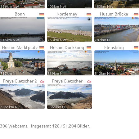
366km NW
403km NW
483km NW
Bonn
Norderney
Husum Brücke
515km NW
763km NW
787km N
Husum Marktplatz
Husum Dockkoog
Flensburg
787km N
789km N
812km N
Freya Gletscher 2
Freya Gletscher
3361km N
3361km N
306 Webcams, insgesamt 128.151.204 Bilder.