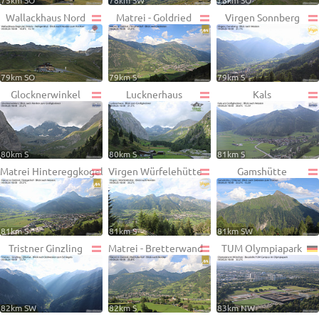
75km SO
78km SW
78km SO
Wallackhaus Nord
Matrei - Goldried
Virgen Sonnberg
79km SO
79km S
79km S
Glocknerwinkel
Lucknerhaus
Kals
80km S
80km S
81km S
Matrei Hintereggkogel
Virgen Würfelehütte
Gamshütte
81km S
81km S
81km SW
Tristner Ginzling
Matrei - Bretterwand
TUM Olympiapark
82km SW
82km S
83km NW