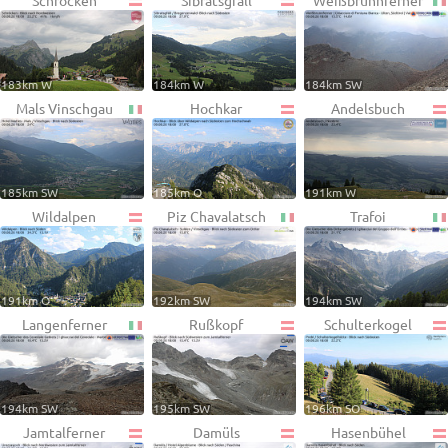
Schröcken
Sibratsgfäll
Weißbrunnferner
183km W
184km W
184km SW
Mals Vinschgau
Hochkar
Andelsbuch
185km SW
185km O
191km W
Wildalpen
Piz Chavalatsch
Trafoi
191km O
192km SW
194km SW
Langenferner
Rußkopf
Schulterkogel
194km SW
195km SW
196km SO
Jamtalferner
Damüls
Hasenbühel