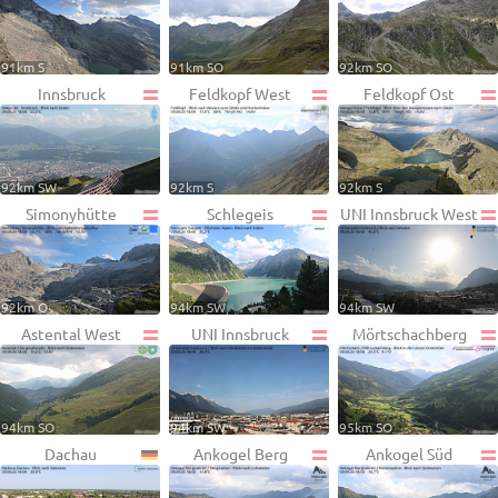
91km S
91km SO
92km SO
Innsbruck
Feldkopf West
Feldkopf Ost
92km SW
92km S
92km S
Simonyhütte
Schlegeis
UNI Innsbruck West
92km O
94km SW
94km SW
Astental West
UNI Innsbruck
Mörtschachberg
94km SO
94km SW
95km SO
Dachau
Ankogel Berg
Ankogel Süd