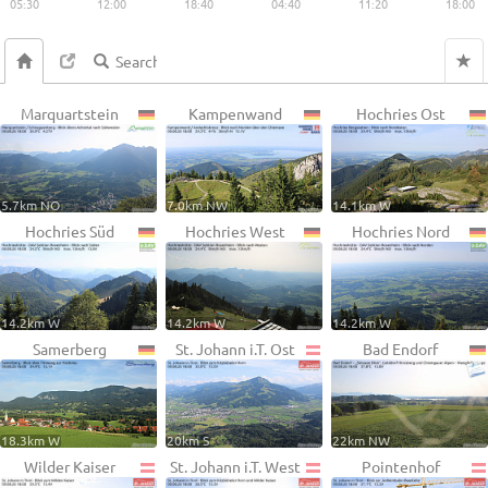
05:30
12:00
18:40
04:40
11:20
18:00
Marquartstein
Kampenwand
Hochries Ost
5.7km NO
7.0km NW
14.1km W
Hochries Süd
Hochries West
Hochries Nord
14.2km W
14.2km W
14.2km W
Samerberg
St. Johann i.T. Ost
Bad Endorf
18.3km W
20km S
22km NW
Wilder Kaiser
St. Johann i.T. West
Pointenhof