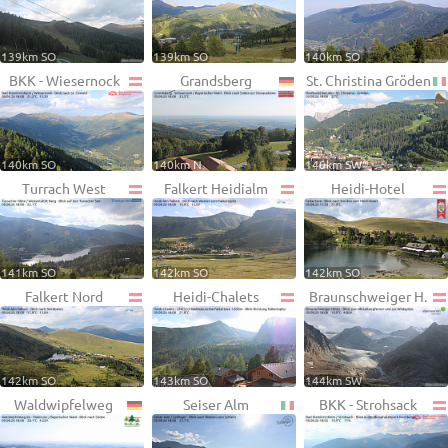
139km SO
139km SO
140km SO
BKK - Wiesernock
Grandsberg
St. Christina Gröden
140km SO
140km N
140km SW
Turrach West
Falkert Heidialm
Heidi-Hotel
141km SO
142km SO
142km SO
Falkert Nord
Heidi-Chalets
Braunschweiger H.
142km SO
143km SO
144km SW
Waldwipfelweg
Seiser Alm
BKK - Strohsack