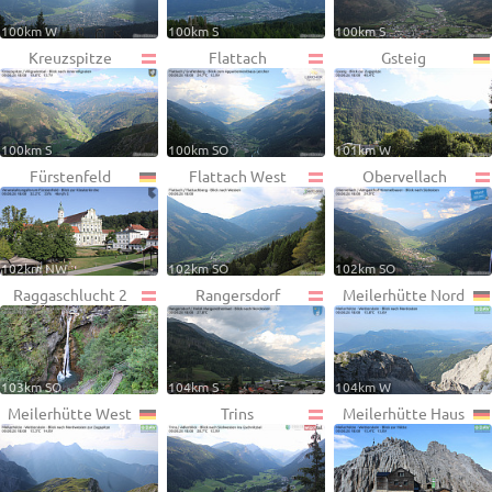
100km W
100km S
100km S
Kreuzspitze
Flattach
Gsteig
100km S
100km SO
101km W
Fürstenfeld
Flattach West
Obervellach
102km NW
102km SO
102km SO
Raggaschlucht 2
Rangersdorf
Meilerhütte Nord
103km SO
104km S
104km W
Meilerhütte West
Trins
Meilerhütte Haus