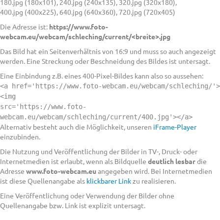
180.jpg (180x101), 240.jpg (240x135), 320.jpg (320x180),
400.jpg (400x225), 640.jpg (640x360), 720.jpg (720x405)
Die Adresse ist:
https://www.foto-
webcam.eu/webcam/schleching/current/<breite>.jpg
Das Bild hat ein Seitenverhältnis von 16:9 und muss so auch angezeigt
werden. Eine Streckung oder Beschneidung des Bildes ist untersagt.
Eine Einbindung z.B. eines 400-Pixel-Bildes kann also so aussehen:
<a href='https://www.foto-webcam.eu/webcam/schleching/'>
<img
src='https://www.foto-
webcam.eu/webcam/schleching/current/400.jpg'></a>
Alternativ besteht auch die Möglichkeit, unseren
iFrame-Player
einzubinden.
Die Nutzung und Veröffentlichung der Bilder in TV-, Druck- oder
Internetmedien ist erlaubt, wenn als Bildquelle
deutlich lesbar
die
Adresse
www.foto-webcam.eu
angegeben wird. Bei Internetmedien
ist diese Quellenangabe als
klickbarer Link
zu realisieren.
Eine Veröffentlichung oder Verwendung der Bilder ohne
Quellenangabe bzw. Link ist explizit untersagt.