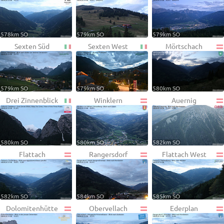
578km SO
579km SO
579km SO
Sexten Süd
Sexten West
Mörtschach
579km SO
579km SO
580km SO
Drei Zinnenblick
Winklern
Auernig
580km SO
580km SO
582km SO
Flattach
Rangersdorf
Flattach West
582km SO
584km SO
585km SO
Dolomitenhütte
Obervellach
Ederplan