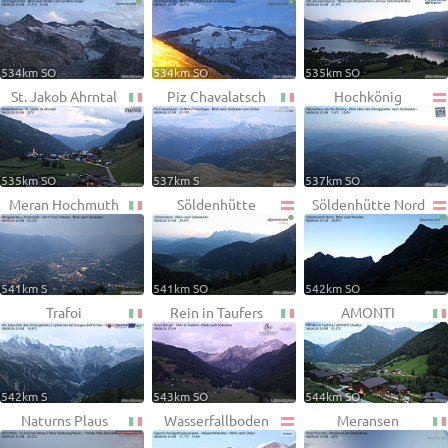
534km SO
534km SO
535km SO
St. Jakob Ahrntal
Piz Chavalatsch
Hochkönig
535km SO
537km S
537km SO
Meran Hochmuth
Söldenhütte
Söldenhütte Nord
541km S
541km SO
542km SO
Trafoi
Rein in Taufers
AMONTI
542km S
543km SO
544km SO
Naturns Plaus
Wasserfallboden
Meransen