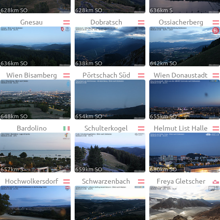
628km SO
628km SO
636km S
Gnesau
Dobratsch
Ossiacherberg
636km SO
638km SO
642km SO
Wien Bisamberg
Pörtschach Süd
Wien Donaustadt
648km SO
654km SO
655km SO
Bardolino
Schulterkogel
Helmut List Halle
657km S
659km SO
680km SO
Hochwolkersdorf
Schwarzenbach
Freya Gletscher