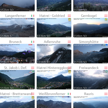
552km SO
552km SO
553km SO
Langenferner
Matrei - Goldried
Gernkogel
553km S
553km SO
554km SO
Bruneck
Adlersruhe
Simonyhütte
555km SO
555km SO
555km SO
St. Jakob i. Def.
Matrei Hintereggkogel
Freiwandeck
555km SO
556km SO
556km SO
Matrei - Bretterwand
Weißbrunnferner
Rauris