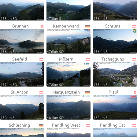
473km SO
473km S
476km S
Brunnen
Kampenwand
Schruns
476km S
476km SO
476km S
Seefeld
Mösern
Tschagguns
477km SO
478km SO
478km S
St. Anton
Marquartstein
Pizol
480km S
481km SO
482km S
Schleching
Pendling West
Pendling Ost