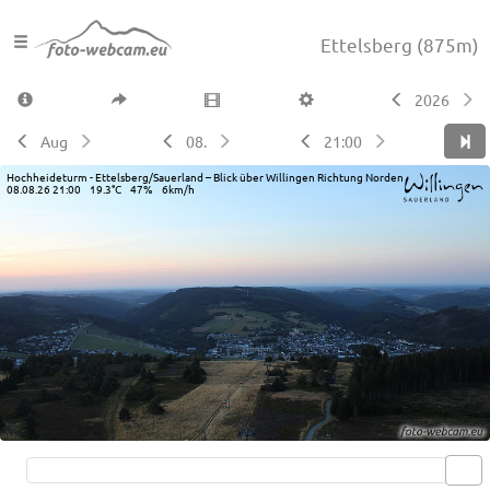
Ettelsberg
(875m)
2026
Aug
08.
21:00
Hochheideturm - Ettelsberg/Sauerland – Blick über Willingen Richtung Norden
08.08.26 21:00 19.3°C 47% 6km/h
Live video available →
View