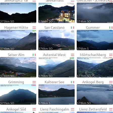
Seekarspitz Tal
Seekarhaus
Gletscher - Schwarzko
573km SO
573km SO
574km SO
Hagener Hütte
San Cassiano
Gummer
574km SO
576km SO
576km S
Seiser Alm
Astental West
Mörtschachberg
576km SO
576km SO
577km SO
Grimming
Kalterer See
Ankogel Berg
577km SO
578km S
578km SO
Ankogel Süd
Lienz Faschingalm
Lienz Zettersfeld