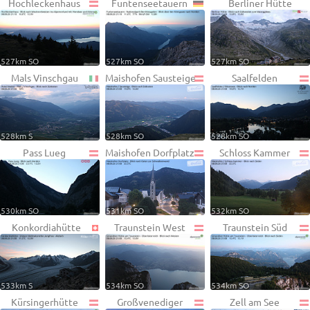
Hochleckenhaus
Funtenseetauern
Berliner Hütte
527km SO
527km SO
527km SO
Mals Vinschgau
Maishofen Sausteige
Saalfelden
528km S
528km SO
528km SO
Pass Lueg
Maishofen Dorfplatz
Schloss Kammer
530km SO
531km SO
532km SO
Konkordiahütte
Traunstein West
Traunstein Süd
533km S
534km SO
534km SO
Kürsingerhütte
Großvenediger
Zell am See