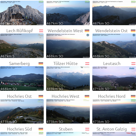
467km SO
467km SO
467km SO
Lech Rüfikopf
Wendelstein West
Wendelstein Ost
467km S
468km SO
468km SO
Samerberg
Tölzer Hütte
Leutasch
468km SO
469km SO
471km SO
Hochries Ost
Hochries West
Hochries Nord
473km SO
473km SO
473km SO
Hochries Süd
Stuben
St. Anton Galzig