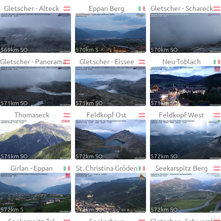
Gletscher - Alteck
Eppan Berg
Gletscher - Schareck
569km SO
570km S
570km SO
Gletscher - Panorama
Gletscher - Eissee
Neu-Toblach
571km SO
571km SO
571km SO
Thomaseck
Feldkopf Ost
Feldkopf West
571km SO
572km SO
572km SO
Girlan - Eppan
St. Christina Gröden
Seekarspitz Berg
572km S
572km SO
572km SO