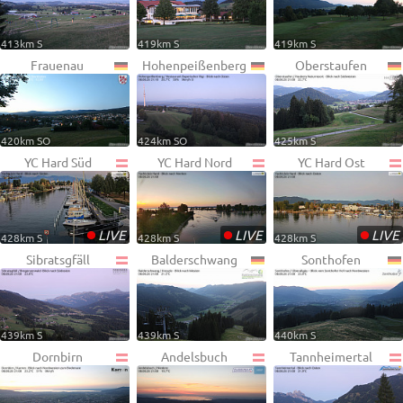
413km S
419km S
419km S
Frauenau
Hohenpeißenberg
Oberstaufen
420km SO
424km SO
425km S
YC Hard Süd
YC Hard Nord
YC Hard Ost
•
•
•
LIVE
LIVE
LIVE
428km S
428km S
428km S
Sibratsgfäll
Balderschwang
Sonthofen
439km S
439km S
440km S
Dornbirn
Andelsbuch
Tannheimertal