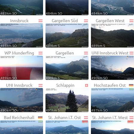
483km SO
484km SO
484km SO
Innsbruck
Gargellen Süd
Gargellen West
485km SO
489km S
489km S
WP Munderfing
Gargellen
UNI Innsbruck West
489km SO
490km S
490km SO
UNI Innsbruck
Schlappin
Hochstaufen Ost
490km SO
495km S
497km SO
Bad Reichenhall
St. Johann i.T. Ost
St. Johann i.T. West