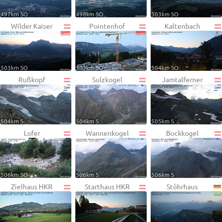
497km SO
498km SO
503km SO
Wilder Kaiser
Pointenhof
Kaltenbach
503km SO
503km SO
504km SO
Rußkopf
Sulzkogel
Jamtalferner
504km S
504km S
505km S
Lofer
Wannenkogel
Bockkogel
506km SO
506km S
506km S
Zielhaus HKR
Starthaus HKR
Stöhrhaus