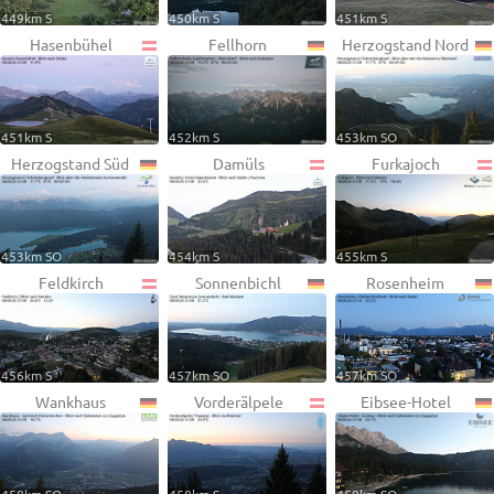
449km S
450km S
451km S
Hasenbühel
Fellhorn
Herzogstand Nord
451km S
452km S
453km SO
Herzogstand Süd
Damüls
Furkajoch
453km SO
454km S
455km S
Feldkirch
Sonnenbichl
Rosenheim
456km S
457km SO
457km SO
Wankhaus
Vorderälpele
Eibsee-Hotel