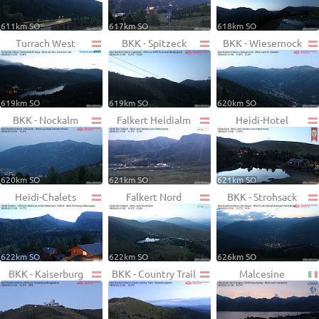
611km SO
617km SO
618km SO
Turrach West
BKK - Spitzeck
BKK - Wiesernock
619km SO
619km SO
620km SO
BKK - Nockalm
Falkert Heidialm
Heidi-Hotel
620km SO
621km SO
621km SO
Heidi-Chalets
Falkert Nord
BKK - Strohsack
622km SO
622km SO
626km SO
BKK - Kaiserburg
BKK - Country Trail
Malcesine