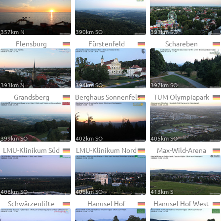
357km N
390km SO
393km SO
Flensburg
Fürstenfeld
Schareben
393km N
394km SO
397km SO
Grandsberg
Berghaus Sonnenfels
TUM Olympiapark
399km SO
402km SO
405km SO
LMU-Klinikum Süd
LMU-Klinikum Nord
Max-Wild-Arena
408km SO
408km SO
413km S
Schwärzenlifte
Hanusel Hof
Hanusel Hof West