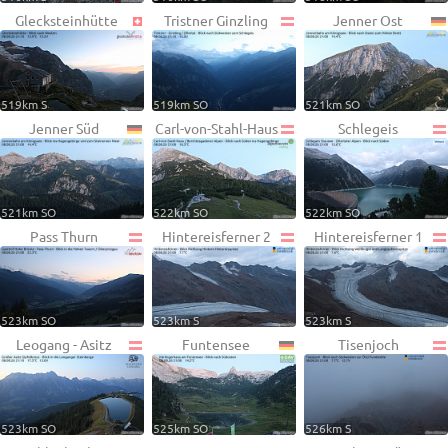
Glecksteinhütte
Tristner Ginzling
Jenner Ost
519km S
519km SO
521km SO
Jenner Süd
Carl-von-Stahl-Haus
Schlegeis
521km SO
522km SO
522km SO
Pass Thurn
Hintereisferner 2
Hintereisferner 1
523km SO
523km S
523km S
Leogang - Asitz
Funtensee
Tisenjoch
523km SO
525km SO
526km S