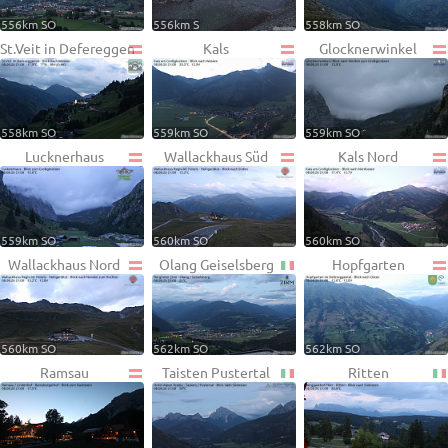
556km SO
556km S
558km SO
St.Veit in Defereggen
Kals
Glocknerwinkel
558km SO
559km SO
559km SO
Lucknerhaus
Wallackhaus Süd
Kals Nord
559km SO
560km SO
560km SO
Wallackhaus Nord
Olang Geiselsberg
Hopfgarten
560km SO
562km SO
562km SO
Ramsau
Taisten Pustertal
Ritten