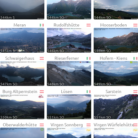
544km S
544km SO
544km SO
Meran
Rudolfshütte
Mooserboden
545km S
546km SO
546km SO
Schwaigerhaus
Rieserferner
Hofern - Kiens
547km SO
548km SO
549km SO
Burg Altpernstein
Lüsen
Sarstein
550km SO
551km SO
551km SO
Oberwalderhütte
Virgen Sonnberg
Virgen Würfelehütte