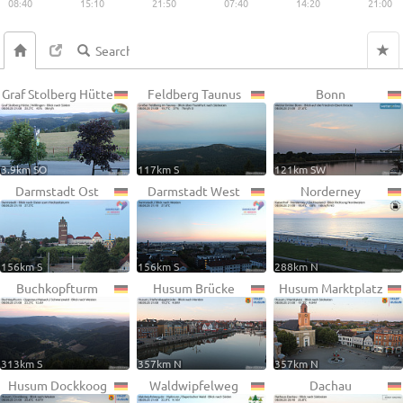
08:40
15:10
21:50
07:40
14:20
21:00
Graf Stolberg Hütte
Feldberg Taunus
Bonn
3.9km SO
117km S
121km SW
Darmstadt Ost
Darmstadt West
Norderney
156km S
156km S
288km N
Buchkopfturm
Husum Brücke
Husum Marktplatz
313km S
357km N
357km N
Husum Dockkoog
Waldwipfelweg
Dachau