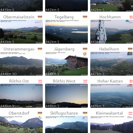
441km S
442km S
442km S
Obermaiselstein
Tegelberg
Hochhamm
442km S
442km S
443km S
Unterammergau
Jägersberg
Nebelhorn
444km SO
444km S
447km S
Röthis Ost
Röthis West
Hoher Kasten
448km S
448km S
449km S
Oberstdorf
Skiflugschanze
Kleinwalsertal