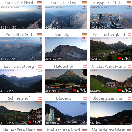
Zugspitze Nord
Zugspitze Ost
Zugspitze Gipfel
462km SO
462km SO
462km SO
Zugspitze Süd
Sonnalpin
Pension Bergland
•
LIVE
462km SO
463km SO
465km S
Lech am Arlberg
Haldenhof
Chalet Anna Maria
•
•
LIVE
LIVE
465km S
466km S
466km S
Schmelzhof
Bludenz
Bludenz Zentrum
•
LIVE
466km S
467km S
467km S
Meilerhütte Haus
Meilerhütte Nord
Meilerhütte West