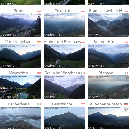
507km SO
508km SO
509km SO
Trins
Tuxertal
Braunschweiger H.
509km SO
510km SO
511km S
Vorderloiplsau
Alpinhotel Berghaus
Bremer Hütte
512km SO
514km SO
514km SO
Mayrhofen
Graun im Vinschgau
Ridnaun
515km SO
515km S
516km S
Becherhaus
Gamshütte
Windbeutelbaron
516km S
516km SO
518km SO