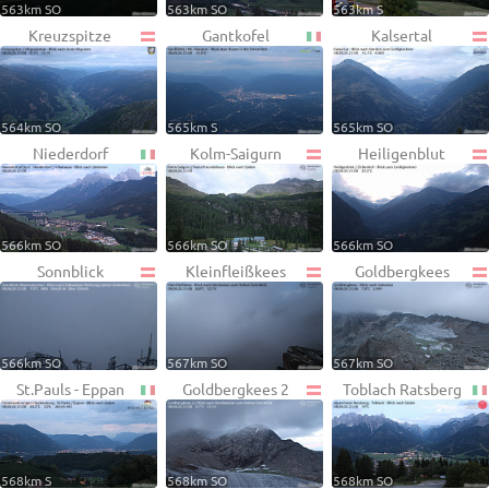
563km SO
563km SO
563km S
Kreuzspitze
Gantkofel
Kalsertal
564km SO
565km S
565km SO
Niederdorf
Kolm-Saigurn
Heiligenblut
566km SO
566km SO
566km SO
Sonnblick
Kleinfleißkees
Goldbergkees
566km SO
567km SO
567km SO
St.Pauls - Eppan
Goldbergkees 2
Toblach Ratsberg
568km S
568km SO
568km SO