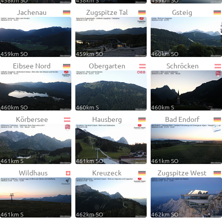
458km SO
458km S
459km SO
Jachenau
Zugspitze Tal
Gsteig
459km SO
459km SO
460km SO
Eibsee Nord
Obergarten
Schröcken
460km SO
460km S
460km S
Körbersee
Hausberg
Bad Endorf
461km S
461km SO
461km SO
Wildhaus
Kreuzeck
Zugspitze West
461km S
462km SO
462km SO