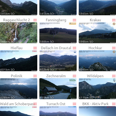
585km SO
585km SO
586km SO
Raggaschlucht 2
Fanningberg
Krakau
586km SO
588km SO
598km SO
Hieflau
Dellach im Drautal
Hochkar
601km SO
602km SO
604km SO
Polinik
Zechneralm
Wildalpen
608km SO
610km SO
611km SO
Wald am Schoberpass
Turrach Ost
BKK - Aktiv Park