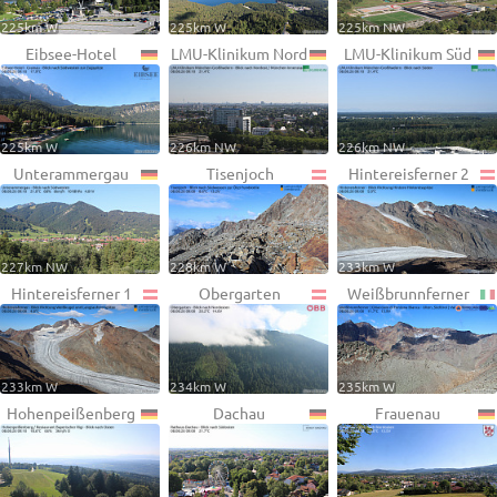
225km W
225km W
225km NW
Eibsee-Hotel
LMU-Klinikum Nord
LMU-Klinikum Süd
225km W
226km NW
226km NW
Unterammergau
Tisenjoch
Hintereisferner 2
227km NW
228km W
233km W
Hintereisferner 1
Obergarten
Weißbrunnferner
233km W
234km W
235km W
Hohenpeißenberg
Dachau
Frauenau