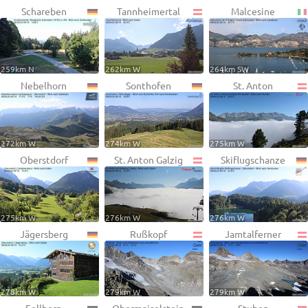
Schareben
Tannheimertal
Malcesine
259km N
262km W
264km SW
Nebelhorn
Sonthofen
St. Anton
272km W
274km W
275km W
Oberstdorf
St. Anton Galzig
Skiflugschanze
275km W
276km W
276km W
Jägersberg
Rußkopf
Jamtalferner
278km W
279km W
279km W