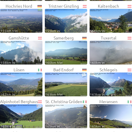
Hochries Nord
Tristner Ginzling
Kaltenbach
155km NW
155km W
156km W
Gamshütte
Samerberg
Tuxertal
158km W
160km NW
160km W
Lüsen
Bad Endorf
Schlegeis
162km W
163km NW
163km W
Alpinhotel Berghaus
St. Christina Gröden
Meransen
165km W
165km W
165km W