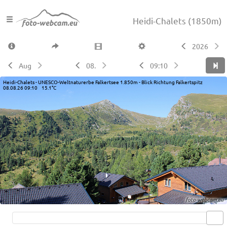
Heidi-Chalets
(1850m)
2026
Aug
08.
09:10
Heidi-Chalets - UNESCO-Weltnaturerbe Falkertsee 1.850m - Blick Richtung Falkertspitz
08.08.26 09:10 15.1°C
Live video available →
View