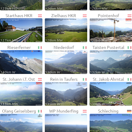
125km NO
126km NW
126km NW
Starthaus HKR
Zielhaus HKR
Pointenhof
127km NW
128km NW
128km NW
Rieserferner
Niederdorf
Taisten Pustertal
130km W
130km W
132km W
St. Johann i.T. Ost
Rein in Taufers
St. Jakob Ahrntal
133km NW
135km W
139km W
Olang Geiselsberg
WP Munderfing
Schleching