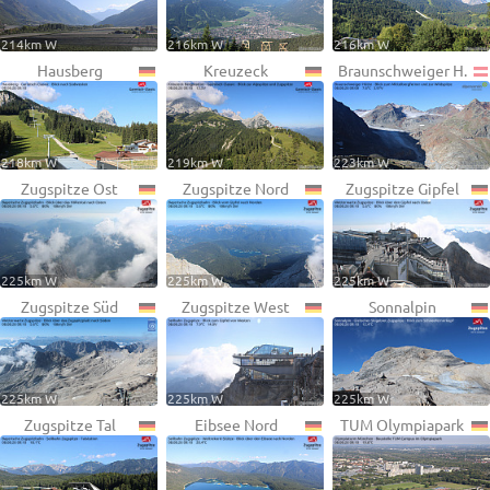
214km W
216km W
216km W
Hausberg
Kreuzeck
Braunschweiger H.
218km W
219km W
223km W
Zugspitze Ost
Zugspitze Nord
Zugspitze Gipfel
225km W
225km W
225km W
Zugspitze Süd
Zugspitze West
Sonnalpin
225km W
225km W
225km W
Zugspitze Tal
Eibsee Nord
TUM Olympiapark