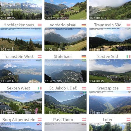
107km W
107km W
107km NO
Hochleckenhaus
Vorderloiplsau
Traunstein Süd
109km N
110km NW
112km N
Traunstein West
Stöhrhaus
Sexten Süd
112km N
113km NW
114km W
Sexten West
St. Jakob i. Def.
Kreuzspitze
114km W
115km W
116km W
Burg Altpernstein
Pass Thurn
Lofer