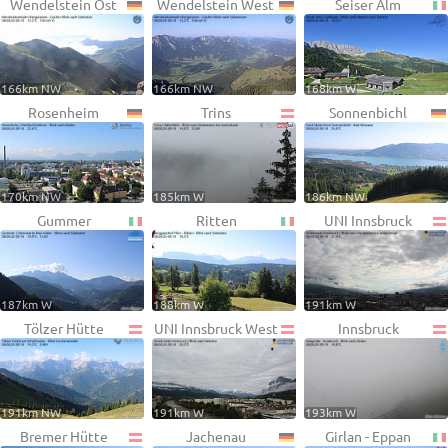
Wendelstein Ost
Wendelstein West
Seiser Alm
166km NW
166km NW
168km W
Rosenheim
Trins
Sonnenbichl
170km NW
185km W
186km NW
Gummer
Ritten
UNI Innsbruck
187km W
188km W
191km W
Tölzer Hütte
UNI Innsbruck West
Innsbruck
191km NW
191km W
193km W
Bremer Hütte
Jachenau
Girlan - Eppan