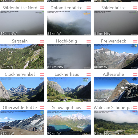
79km W
80km W
80km W
Söldenhütte Nord
Dolomitenhütte
Söldenhütte
80km NW
81km W
81km NW
Sarstein
Hochkönig
Freiwandeck
82km N
85km NW
86km W
Glocknerwinkel
Lucknerhaus
Adlersruhe
89km W
89km W
89km W
Oberwalderhütte
Schwaigerhaus
Wald am Schoberpass
89km W
90km W
91km NO