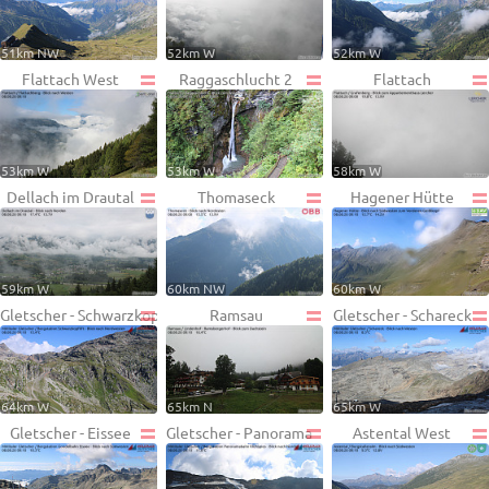
51km NW
52km W
52km W
Flattach West
Raggaschlucht 2
Flattach
53km W
53km W
58km W
Dellach im Drautal
Thomaseck
Hagener Hütte
59km W
60km NW
60km W
Gletscher - Schwarzkopf
Ramsau
Gletscher - Schareck
64km W
65km N
65km W
Gletscher - Eissee
Gletscher - Panorama
Astental West