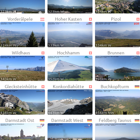
323km W
323km W
324km W
Vorderälpele
Hoher Kasten
Pizol
324km W
333km W
334km W
Wildhaus
Hochhamm
Brunnen
343km W
352km W
398km W
Glecksteinhütte
Konkordiahütte
Buchkopfturm
438km W
443km W
456km NW
Darmstadt Ost
Darmstadt West
Feldberg Taunus