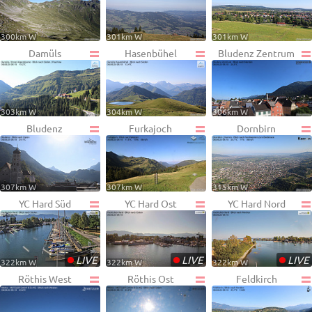
300km W
301km W
301km W
Damüls
Hasenbühel
Bludenz Zentrum
303km W
304km W
306km W
Bludenz
Furkajoch
Dornbirn
307km W
307km W
315km W
YC Hard Süd
YC Hard Ost
YC Hard Nord
•
•
•
LIVE
LIVE
LIVE
322km W
322km W
322km W
Röthis West
Röthis Ost
Feldkirch