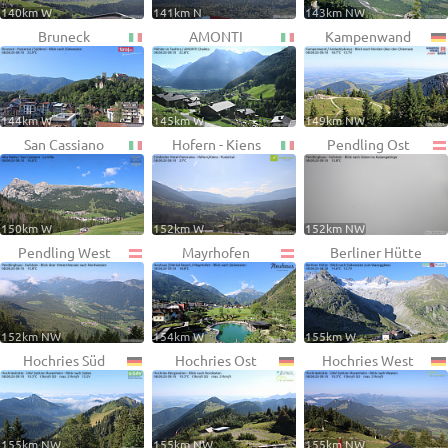
140km W
141km N
143km NW
Bruneck
AMONTI
Kampenwand
144km W
145km W
149km NW
San Cassiano
Hofern - Kiens
Pendling Ost
150km W
152km W
152km NW
Pendling West
Mayrhofen
Berliner Hütte
152km NW
154km W
155km W
Hochries Süd
Hochries Ost
Hochries West
155km NW
155km NW
155km NW