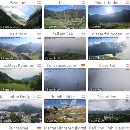
Pass Lueg
Kals
Mooserboden
91km NW
92km W
92km W
Kals Nord
Zell am See
Wasserfallboden
93km W
93km NW
93km NW
Schloss Kammer
Funtenseetauern
Kalsertal
95km NW
95km NW
96km W
Maishofen Dorfplatz
Rudolfshütte
Saalfelden
96km NW
97km W
97km NW
Funtensee
Matrei Hintereggkogel
Carl-von-Stahl-Haus