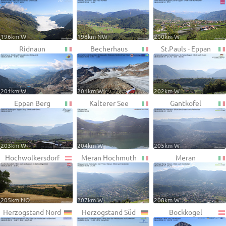
196km W
198km NW
200km W
Ridnaun
Becherhaus
St.Pauls - Eppan
201km W
201km W
202km W
Eppan Berg
Kalterer See
Gantkofel
203km W
204km W
205km W
Hochwolkersdorf
Meran Hochmuth
Meran
205km NO
207km W
208km W
Herzogstand Nord
Herzogstand Süd
Bockkogel