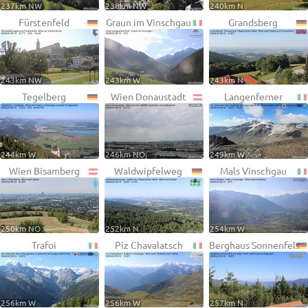
237km NW
238km NW
240km N
Fürstenfeld
Graun im Vinschgau
Grandsberg
243km NW
243km W
243km N
Tegelberg
Wien Donaustadt
Langenferner
244km W
246km NO
249km W
Wien Bisamberg
Waldwipfelweg
Mals Vinschgau
250km NO
252km N
254km W
Trafoi
Piz Chavalatsch
Berghaus Sonnenfels
256km W
256km W
257km N