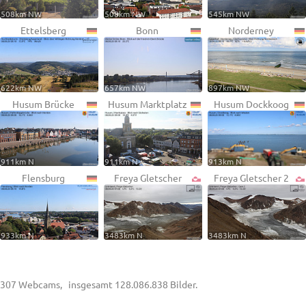
508km NW
508km NW
545km NW
Ettelsberg
Bonn
Norderney
622km NW
657km NW
897km NW
Husum Brücke
Husum Marktplatz
Husum Dockkoog
911km N
911km N
913km N
Flensburg
Freya Gletscher
Freya Gletscher 2
933km N
3483km N
3483km N
307 Webcams, insgesamt 128.086.838 Bilder.