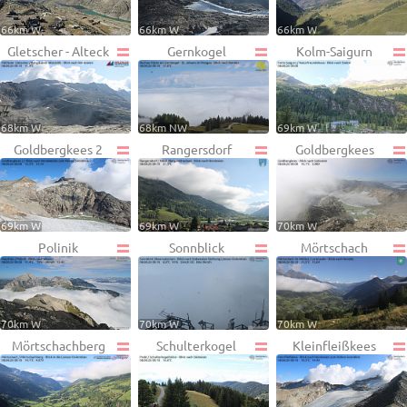
66km W
66km W
66km W
Gletscher - Alteck
Gernkogel
Kolm-Saigurn
68km W
68km NW
69km W
Goldbergkees 2
Rangersdorf
Goldbergkees
69km W
69km W
70km W
Polinik
Sonnblick
Mörtschach
70km W
70km W
70km W
Mörtschachberg
Schulterkogel
Kleinfleißkees