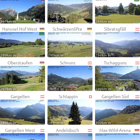
287km W
287km W
289km W
Hanusel Hof West
Schwärzenlifte
Sibratsgfäll
289km W
290km W
296km W
Oberstaufen
Schruns
Tschagguns
297km W
298km W
299km W
Gargellen
Schlappin
Gargellen Süd
299km W
299km W
300km W
Gargellen West
Andelsbuch
Max-Wild-Arena