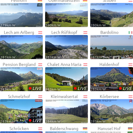
Fellhorn
Obermaiselstein
Stuben
279km W
280km W
280km W
Lech am Arlberg
Lech Rüfikopf
Bardolino
281km W
281km W
281km SW
Pension Bergland
Chalet Anna Maria
Haldenhof
•
•
•
LIVE
LIVE
LIVE
283km W
283km W
283km W
Schmelzhof
Kleinwalsertal
Körbersee
•
LIVE
283km W
284km W
285km W
Schröcken
Balderschwang
Hanusel Hof