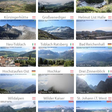
116km N
117km NW
118km NW
Kürsingerhütte
Großvenediger
Helmut List Halle
120km W
120km W
122km O
Neu-Toblach
Toblach Ratsberg
Bad Reichenhall
124km W
124km W
124km NW
Hochstaufen Ost
Hochkar
Drei Zinnenblick
124km NW
124km NO
125km W
Wildalpen
Wilder Kaiser
St. Johann i.T. West