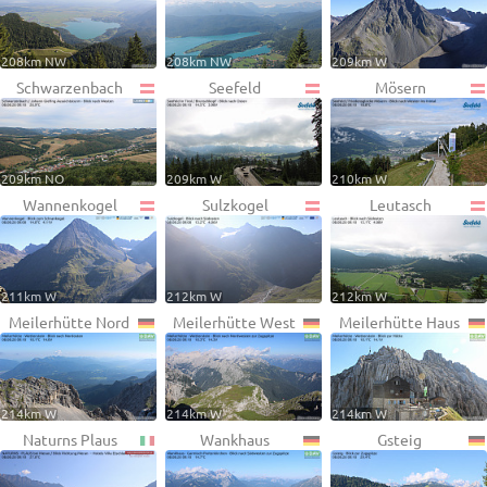
208km NW
208km NW
209km W
Schwarzenbach
Seefeld
Mösern
209km NO
209km W
210km W
Wannenkogel
Sulzkogel
Leutasch
211km W
212km W
212km W
Meilerhütte Nord
Meilerhütte West
Meilerhütte Haus
214km W
214km W
214km W
Naturns Plaus
Wankhaus
Gsteig