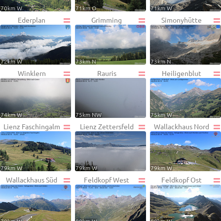
70km W
71km O
71km W
Ederplan
Grimming
Simonyhütte
72km W
73km N
73km N
Winklern
Rauris
Heiligenblut
74km W
75km NW
75km W
Lienz Faschingalm
Lienz Zettersfeld
Wallackhaus Nord
79km W
79km W
79km W
Wallackhaus Süd
Feldkopf West
Feldkopf Ost