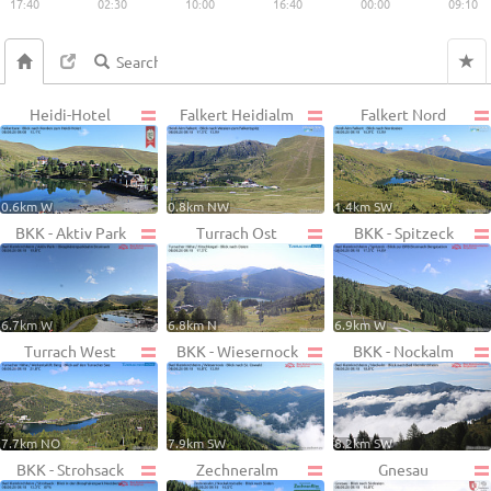
17:40
02:30
10:00
16:40
00:00
09:10
Heidi-Hotel
Falkert Heidialm
Falkert Nord
0.6km W
0.8km NW
1.4km SW
BKK - Aktiv Park
Turrach Ost
BKK - Spitzeck
6.7km W
6.8km N
6.9km W
Turrach West
BKK - Wiesernock
BKK - Nockalm
7.7km NO
7.9km SW
8.2km SW
BKK - Strohsack
Zechneralm
Gnesau