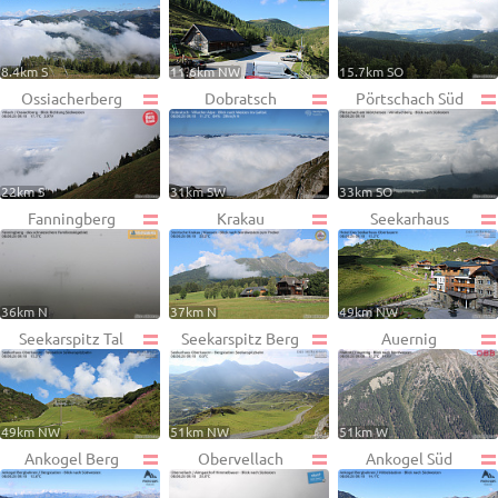
8.4km S
11.6km NW
15.7km SO
Ossiacherberg
Dobratsch
Pörtschach Süd
22km S
31km SW
33km SO
Fanningberg
Krakau
Seekarhaus
36km N
37km N
49km NW
Seekarspitz Tal
Seekarspitz Berg
Auernig
49km NW
51km NW
51km W
Ankogel Berg
Obervellach
Ankogel Süd