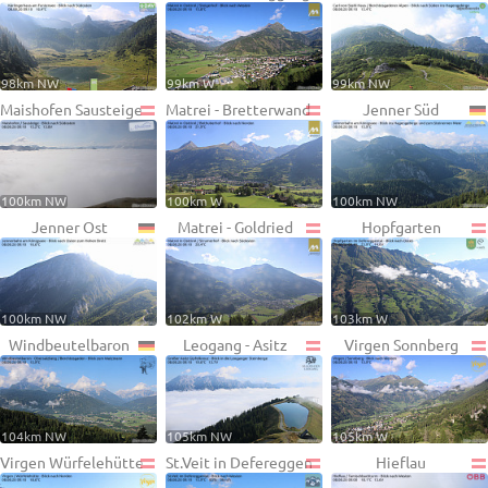
98km NW
99km W
99km NW
Maishofen Sausteige
Matrei - Bretterwand
Jenner Süd
100km NW
100km W
100km NW
Jenner Ost
Matrei - Goldried
Hopfgarten
100km NW
102km W
103km W
Windbeutelbaron
Leogang - Asitz
Virgen Sonnberg
104km NW
105km NW
105km W
Virgen Würfelehütte
St.Veit in Defereggen
Hieflau