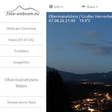
Info
Share
Obermaiselstein / Großer Herrenber
07.08.26 21:40 19.9°C
Webcam Overview
News (01.07.26)
Produkte
Imagefilm
Obermaiselstein
960m
Temperature Data