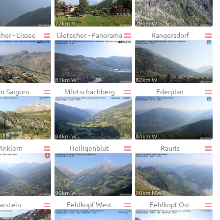
W
77km N
79km W
her - Eissee
Gletscher - Panorama
Rangersdorf
81km W
82km W
m-Saigurn
Mörtschachberg
Ederplan
W
84km W
84km W
inklern
Heiligenblut
Rauris
90km W
90km NW
arstein
Feldkopf West
Feldkopf Ost