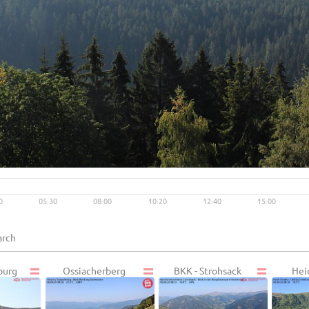
Live video available →
View
0
05:30
08:00
10:20
12:40
15:00
burg
Ossiacherberg
BKK - Strohsack
Hei