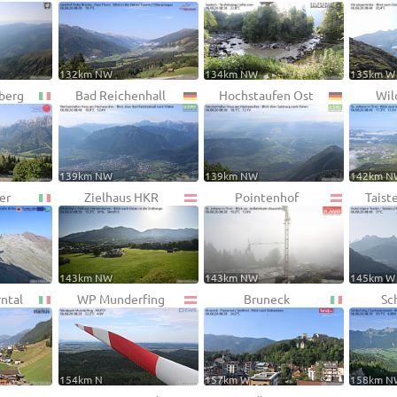
132km NW
134km NW
135km W
berg
Bad Reichenhall
Hochstaufen Ost
Wil
139km NW
139km NW
142km N
er
Zielhaus HKR
Pointenhof
Taist
143km NW
143km NW
145km W
rntal
WP Munderfing
Bruneck
Sc
154km N
157km W
158km N