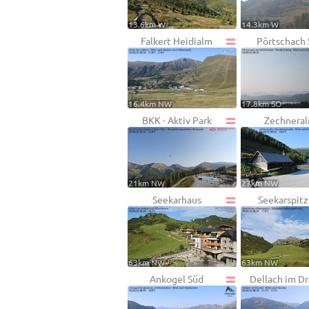
13.6km W
14.3km W
Falkert Heidialm
Pörtschach
16.4km NW
17.8km SO
BKK - Aktiv Park
Zechnera
21km NW
27km NW
Seekarhaus
Seekarspitz
63km NW
63km NW
Ankogel Süd
Dellach im Dr