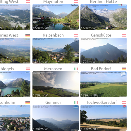
ling West
Mayrhofen
Berliner Hütte
W
168km W
169km W
ries West
Kaltenbach
Gamshütte
W
171km W
172km W
chlegeis
Meransen
Bad Endorf
178km W
179km NW
senheim
Gummer
Hochwolkersdorf
W
198km W
199km NO