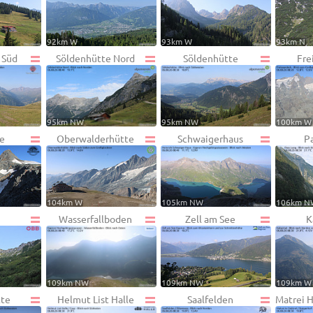
92km W
93km W
93km N
 Süd
Söldenhütte Nord
Söldenhütte
Fre
95km NW
95km NW
100km W
he
Oberwalderhütte
Schwaigerhaus
P
104km W
105km NW
106km N
Wasserfallboden
Zell am See
K
109km NW
109km NW
109km W
tte
Helmut List Halle
Saalfelden
Matrei 