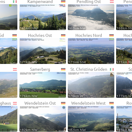
ens
Kampenwand
Pendling Ost
Pend
165km NW
168km NW
168km N
üd
Hochries Ost
Hochries Nord
Hoch
171km NW
171km NW
171km N
Samerberg
St. Christina Gröden
S
176km NW
176km W
177km W
rghaus
Wendelstein Ost
Wendelstein West
Ro
182km NW
182km NW
185km N