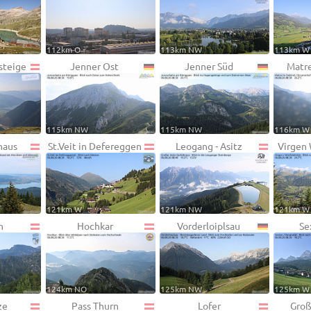
112km O
113km NW
113km W
steige
Jenner Ost
Jenner Süd
Matre
115km NW
115km NW
116km W
haus
St.Veit in Defereggen
Leogang - Asitz
Virgen
121km W
121km NW
121km W
n
Hochkar
Vorderloiplsau
Se
124km NO
125km NW
125km W
ze
Pass Thurn
Lofer
Groß