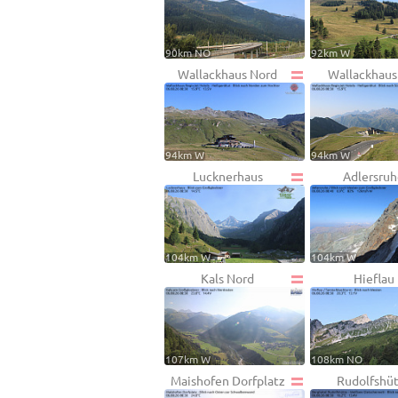
90km NO
92km W
Wallackhaus Nord
Wallackhaus
94km W
94km W
Lucknerhaus
Adlersru
104km W
104km W
Kals Nord
Hieflau
107km W
108km NO
Maishofen Dorfplatz
Rudolfshü