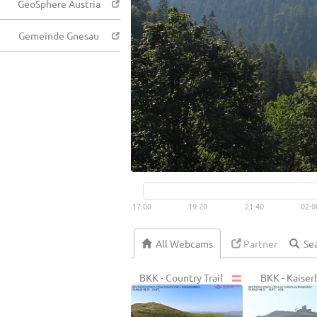
GeoSphere Austria
Gemeinde Gnesau
17:00
19:20
21:40
02:0
All Webcams
Partner
BKK - Country Trail
BKK - Kaiser