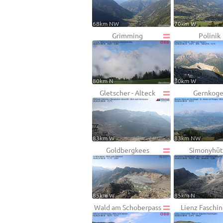
68km NW
70km W
Grimming
Polinik
80km N
80km W
Gletscher - Alteck
Gernkoge
83km W
83km NW
Goldbergkees
Simonyhüt
85km W
85km N
Wald am Schoberpass
Lienz Faschi