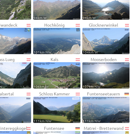
94km W
94km W
iwandeck
Hochkönig
Glocknerwinkel
101km NW
104km W
ass Lueg
Kals
Mooserboden
W
106km W
107km NW
alsertal
Schloss Kammer
Funtenseetauern
111km NW
111km NW
Hintereggkogel
Funtensee
Matrei - Bretterwand