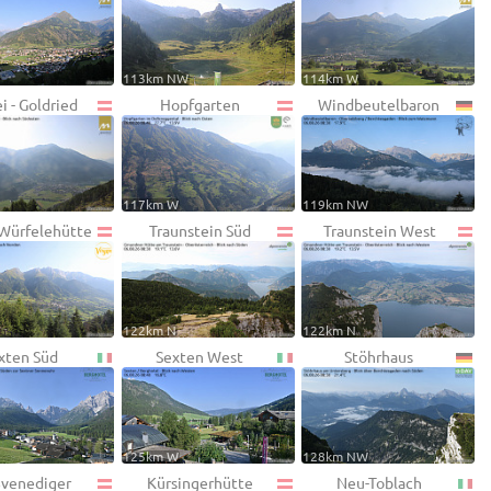
113km NW
114km W
i - Goldried
Hopfgarten
Windbeutelbaron
117km W
119km NW
 Würfelehütte
Traunstein Süd
Traunstein West
122km N
122km N
xten Süd
Sexten West
Stöhrhaus
125km W
128km NW
venediger
Kürsingerhütte
Neu-Toblach