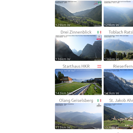
129km W
129km W
Drei Zinnenblick
Toblach Rats
136km W
136km W
Starthaus HKR
Rieserfern
143km NW
143km W
Olang Geiselsberg
St. Jakob Ah
153km W
153km W