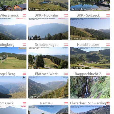
NW
16.2km NW
16.2km NW
 Wiesernock
BKK - Nockalm
BKK - Spitzeck
21km W
21km W
ningberg
Schulterkogel
Hundsfeldsee
W
60km O
63km NW
ogel Berg
Flattach West
Raggaschlucht 2
W
68km W
68km W
omaseck
Ramsau
Gletscher - Schwarzkopf