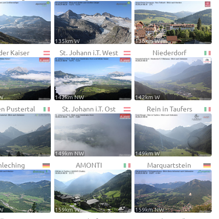
135km W
136km W
der Kaiser
St. Johann i.T. West
Niederdorf
W
142km NW
142km W
en Pustertal
St. Johann i.T. Ost
Rein in Taufers
149km NW
149km W
hleching
AMONTI
Marquartstein
W
159km W
159km NW