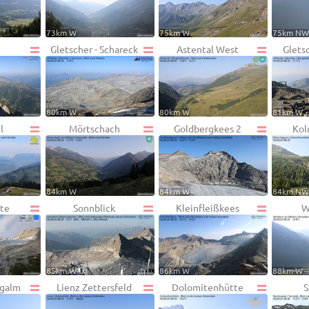
73km W
75km W
75km N
Gletscher - Schareck
Astental West
Gletsc
80km W
80km W
81km W
l
Mörtschach
Goldbergkees 2
Kol
84km W
84km W
84km N
te
Sonnblick
Kleinfleißkees
W
85km W
86km W
88km W
ngalm
Lienz Zettersfeld
Dolomitenhütte
S