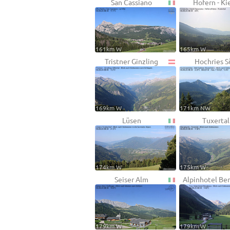
San Cassiano
Hofern - Ki
161km W
165km W
Tristner Ginzling
Hochries S
169km W
171km NW
Lüsen
Tuxertal
174km W
175km W
Seiser Alm
Alpinhotel Be
179km W
179km W