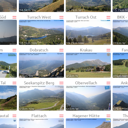
14.5km SW
15.7km W
15.7km 
 Süd
Turrach West
Turrach Ost
BKK -
18.1km NW
19.2km NW
21km W
lm
Dobratsch
Krakau
Fan
32km SW
45km N
49km N
 Tal
Seekarspitz Berg
Obervellach
Ank
65km NW
66km W
67km N
autal
Flattach
Hagener Hütte
Th