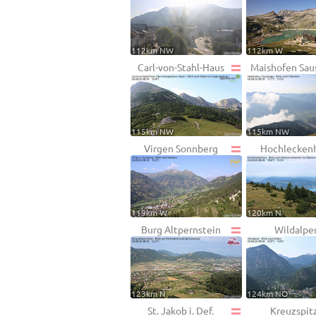
112km NW
112km W
Carl-von-Stahl-Haus
Maishofen Sau
115km NW
115km NW
Virgen Sonnberg
Hochlecken
119km W
120km N
Burg Altpernstein
Wildalpe
123km N
124km NO
St. Jakob i. Def.
Kreuzspit