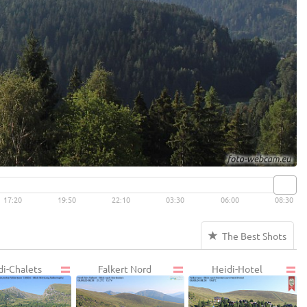
17:20
19:50
22:10
03:30
06:00
08:30
The Best Shots
di-Chalets
Falkert Nord
Heidi-Hotel