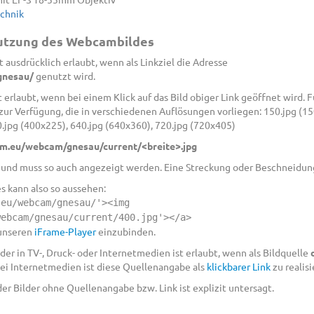
echnik
Nutzung des Webcambildes
 ausdrücklich erlaubt, wenn als Linkziel die Adresse
gnesau/
genutzt wird.
 erlaubt, wenn bei einem Klick auf das Bild obiger Link geöffnet wird.
 Verfügung, die in verschiedenen Auflösungen vorliegen: 150.jpg (150
0.jpg (400x225), 640.jpg (640x360), 720.jpg (720x405)
m.eu/webcam/gnesau/current/<breite>.jpg
9 und muss so auch angezeigt werden. Eine Streckung oder Beschneidung 
es kann also so aussehen:
.eu/webcam/gnesau/'><img
webcam/gnesau/current/400.jpg'></a>
 unseren
iFrame-Player
einzubinden.
er in TV-, Druck- oder Internetmedien ist erlaubt, wenn als Bildquelle
ei Internetmedien ist diese Quellenangabe als
klickbarer Link
zu realisi
r Bilder ohne Quellenangabe bzw. Link ist explizit untersagt.