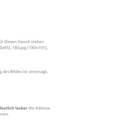
 Für diesen Zweck stehen
x85), 180.jpg (180x101),
des Bildes ist untersagt.
deutlich lesbar
die Adresse
eren.