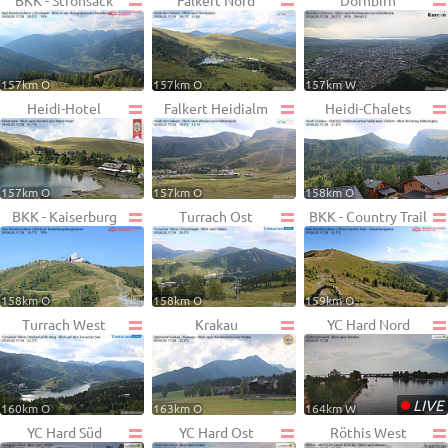
BKK - Strohsack
Falkert Nord
Dornbirn
157km O
157km O
157km W
Heidi-Hotel
Falkert Heidialm
Heidi-Chalets
157km O
157km O
158km O
BKK - Kaiserburg
Turrach Ost
BKK - Country Trail
158km O
158km O
159km O
Turrach West
Krakau
YC Hard Nord
•
LIVE
160km O
163km O
164km W
YC Hard Süd
YC Hard Ost
Röthis West