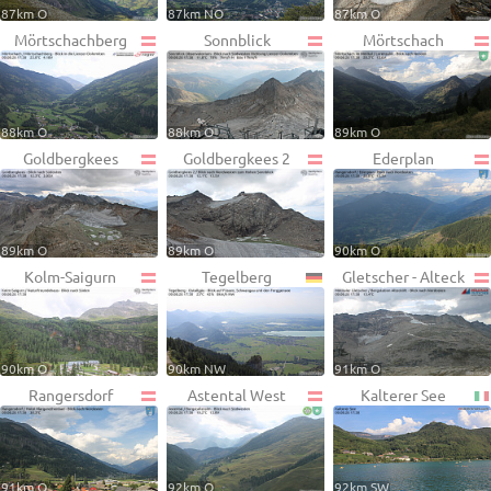
87km O
87km NO
87km O
Mörtschachberg
Sonnblick
Mörtschach
88km O
88km O
89km O
Goldbergkees
Goldbergkees 2
Ederplan
89km O
89km O
90km O
Kolm-Saigurn
Tegelberg
Gletscher - Alteck
90km O
90km NW
91km O
Rangersdorf
Astental West
Kalterer See
91km O
92km O
92km SW