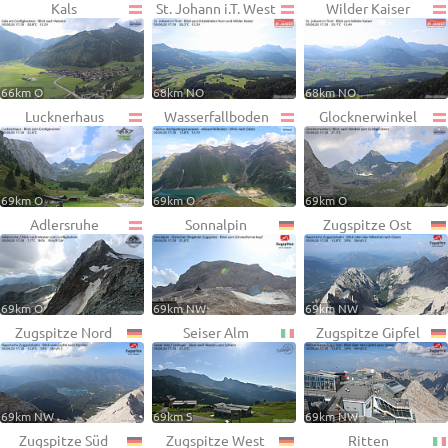
Kals
St. Johann i.T. West
Wilder Kaiser
66km O
68km NO
68km NO
Lucknerhaus
Wasserfallboden
Glocknerwinkel
69km O
69km O
69km O
Adlersruhe
Sonnalpin
Zugspitze Ost
69km O
69km NW
69km NW
Zugspitze Nord
Seiser Alm
Zugspitze Gipfel
69km NW
69km S
69km NW
Zugspitze Süd
Zugspitze West
Ritten