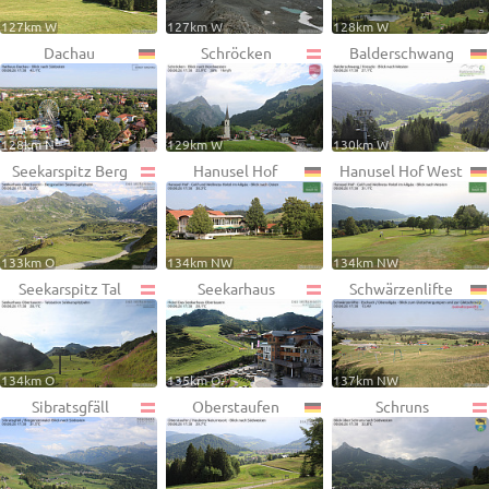
127km W
127km W
128km W
Dachau
Schröcken
Balderschwang
128km N
129km W
130km W
Seekarspitz Berg
Hanusel Hof
Hanusel Hof West
133km O
134km NW
134km NW
Seekarspitz Tal
Seekarhaus
Schwärzenlifte
134km O
135km O
137km NW
Sibratsgfäll
Oberstaufen
Schruns