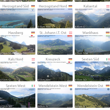
64km S
64km N
64km NW
Herzogstand Süd
Herzogstand Nord
Kalsertal
64km NW
64km NW
64km O
Hausberg
St. Johann i.T. Ost
Wankhaus
65km NW
65km NO
65km NW
Kals Nord
Kreuzeck
Sexten Süd
65km O
65km NW
65km SO
Sexten West
Wendelstein West
Wendelstein Ost
65km SO
66km N
66km N