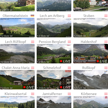
120km W
122km W
123km N
Obermaiselstein
Lech am Arlberg
Stuben
123km W
123km W
123km W
Lech Rüfikopf
Pension Bergland
Haldenhof
•
•
LIVE
LIVE
123km W
125km W
125km W
Chalet Anna Maria
Schmelzhof
Rußkopf
•
•
LIVE
LIVE
125km W
126km W
127km W
Kleinwalsertal
Jamtalferner
Körbersee