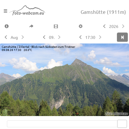
Gamshütte
(1911m)
2026
Aug
09.
17:30
Gamshütte / Zillertal - Blick nach Südosten zum Tristner
09.08.26 17:30 26.0°C
Live video available →
View