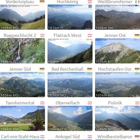
Vorderloiplsau
Hochkönig
Weißbrunnferner
100km NO
101km O
104km SW
Raggaschlucht 2
Flattach West
Jenner Ost
104km O
105km O
105km NO
Jenner Süd
Bad Reichenhall
Hochstaufen Ost
105km NO
105km NO
105km NO
Tannheimertal
Obervellach
Polinik
106km NW
106km O
106km SO
Carl-von-Stahl-Haus
Ankogel Süd
Windbeutelbaron