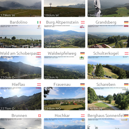
179km W
186km W
194km W
Bardolino
Burg Altpernstein
Grandsberg
195km SW
196km NO
217km N
Wald am Schoberpass
Waldwipfelweg
Schulterkogel
220km O
222km N
226km O
Hieflau
Frauenau
Schareben
227km O
234km NO
241km N
Brunnen
Hochkar
Berghaus Sonnenfels