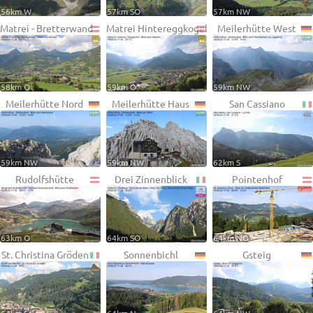
56km W
57km SO
57km NW
Matrei - Bretterwand
Matrei Hintereggkogel
Meilerhütte West
58km O
59km O
59km NW
Meilerhütte Nord
Meilerhütte Haus
San Cassiano
59km NW
59km NW
62km S
Rudolfshütte
Drei Zinnenblick
Pointenhof
63km O
64km SO
64km NO
St. Christina Gröden
Sonnenbichl
Gsteig