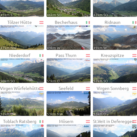
45km S
46km SO
47km SO
Tölzer Hütte
Becherhaus
Ridnaun
47km NW
49km W
49km W
Niederdorf
Pass Thurn
Kreuzspitze
50km SO
51km O
52km SO
Virgen Würfelehütte
Seefeld
Virgen Sonnberg
52km O
53km NW
53km O
Toblach Ratsberg
Mösern
St.Veit in Defereggen