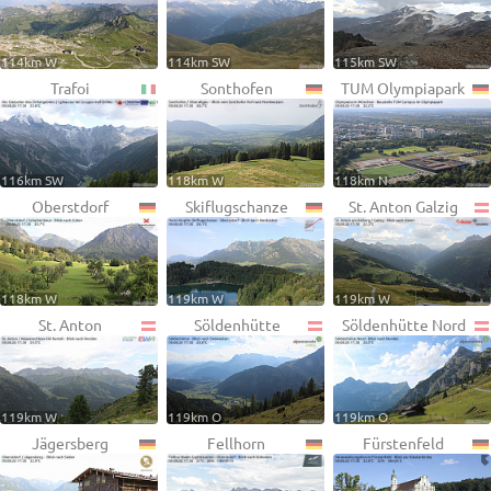
114km W
114km SW
115km SW
Trafoi
Sonthofen
TUM Olympiapark
116km SW
118km W
118km N
Oberstdorf
Skiflugschanze
St. Anton Galzig
118km W
119km W
119km W
St. Anton
Söldenhütte
Söldenhütte Nord
119km W
119km O
119km O
Jägersberg
Fellhorn
Fürstenfeld