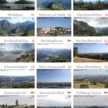
243km W
243km O
243km NO
Wildalpen
Helmut List Halle
Glecksteinhütte
247km O
274km O
287km W
Konkordiahütte
Buchkopfturm
Hochwolkersdorf
293km W
305km NW
343km O
Schwarzenbach
Wien Donaustadt
Wien Bisamberg
348km O
367km O
367km NO
Darmstadt Ost
Darmstadt West
Feldberg Taunus