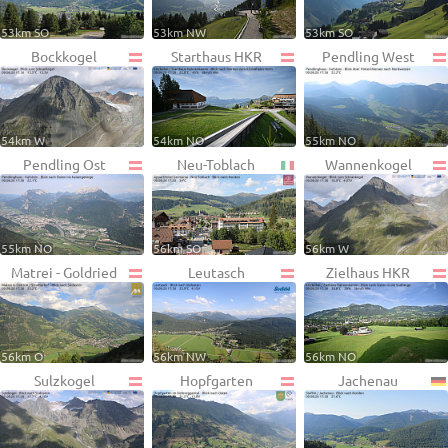
53km SO
53km NW
53km SO
Bockkogel
Starthaus HKR
Pendling West
54km W
54km NO
55km NO
Pendling Ost
Neu-Toblach
Wannenkogel
55km NO
56km SO
56km W
Matrei - Goldried
Leutasch
Zielhaus HKR
56km O
56km NW
56km NO
Sulzkogel
Hopfgarten
Jachenau