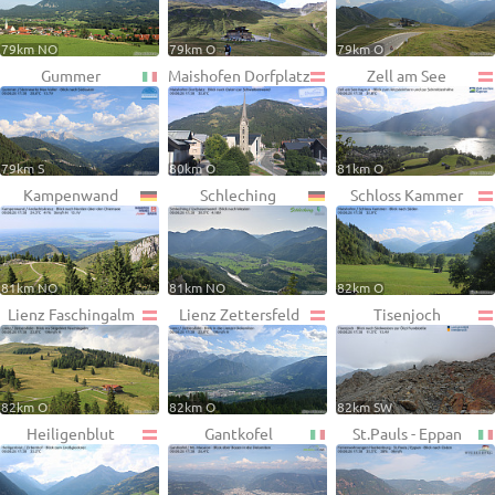
79km NO
79km O
79km O
Gummer
Maishofen Dorfplatz
Zell am See
79km S
80km O
81km O
Kampenwand
Schleching
Schloss Kammer
81km NO
81km NO
82km O
Lienz Faschingalm
Lienz Zettersfeld
Tisenjoch
82km O
82km O
82km SW
Heiligenblut
Gantkofel
St.Pauls - Eppan