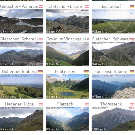
Gletscher - Panorama
Gletscher - Eissee
Bad Endorf
93km O
93km O
93km NO
Gletscher - Schareck
Graun im Vinschgau
Gletscher - Schwarzko
93km O
93km W
94km O
Hohenpeißenberg
Funtensee
Funtenseetauern
95km NW
95km NO
97km NO
Hagener Hütte
Flattach
Thomaseck
99km O
99km O
100km O