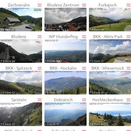
Zechneralm
Bludenz Zentrum
Furkajoch
149km O
149km W
149km W
Bludenz
WP Munderfing
BKK - Aktiv Park
150km W
150km NO
151km O
BKK - Spitzeck
BKK - Nockalm
BKK - Wiesernock
151km O
151km O
152km O
Sarstein
Dobratsch
Hochleckenhaus
153km O
154km O
157km NO