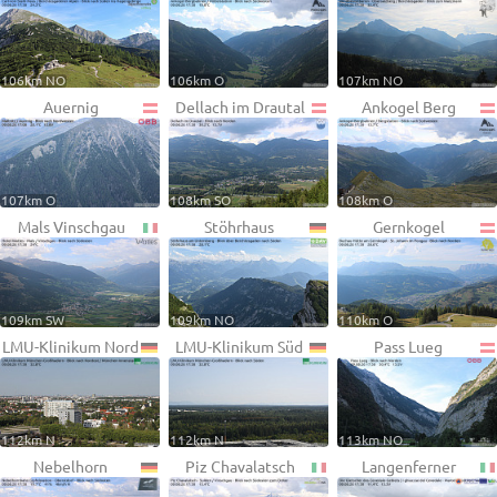
106km NO
106km O
107km NO
Auernig
Dellach im Drautal
Ankogel Berg
107km O
108km SO
108km O
Mals Vinschgau
Stöhrhaus
Gernkogel
109km SW
109km NO
110km O
LMU-Klinikum Nord
LMU-Klinikum Süd
Pass Lueg
112km N
112km N
113km NO
Nebelhorn
Piz Chavalatsch
Langenferner