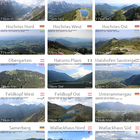
73km O
75km NO
77km NO
Hochries Nord
Hochries West
Hochries Ost
77km NO
77km NO
77km NO
Obergarten
Naturns Plaus
Maishofen Sausteige
78km NW
78km SW
78km O
Feldkopf West
Feldkopf Ost
Unterammergau
79km O
79km O
79km NW
Samerberg
Wallackhaus Nord
Wallackhaus Süd