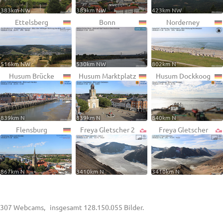
383km NW
383km NW
423km NW
Ettelsberg
Bonn
Norderney
516km NW
530km NW
802km N
Husum Brücke
Husum Marktplatz
Husum Dockkoog
839km N
839km N
840km N
Flensburg
Freya Gletscher 2
Freya Gletscher
867km N
3410km N
3410km N
307 Webcams, insgesamt 128.150.055 Bilder.