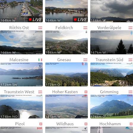
•
•
LIVE
LIVE
164km W
164km W
166km W
Röthis Ost
Feldkirch
Vorderälpele
166km W
166km W
167km W
Malcesine
Gnesau
Traunstein Süd
172km SW
172km O
174km NO
Traunstein West
Hoher Kasten
Grimming
174km NO
175km W
176km O
Pizol
Wildhaus
Hochhamm