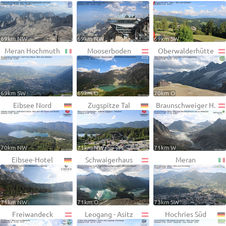
69km NW
69km NW
69km SW
Meran Hochmuth
Mooserboden
Oberwalderhütte
69km SW
69km O
70km O
Eibsee Nord
Zugspitze Tal
Braunschweiger H.
70km NW
71km NW
71km W
Eibsee-Hotel
Schwaigerhaus
Meran
71km NW
71km O
73km SW
Freiwandeck
Leogang - Asitz
Hochries Süd