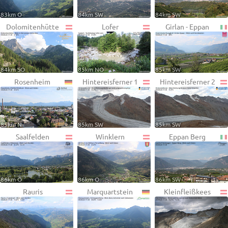
83km O
84km SW
84km SW
Dolomitenhütte
Lofer
Girlan - Eppan
84km SO
85km NO
85km SW
Rosenheim
Hintereisferner 1
Hintereisferner 2
85km N
85km SW
85km SW
Saalfelden
Winklern
Eppan Berg
86km O
86km O
86km SW
Rauris
Marquartstein
Kleinfleißkees