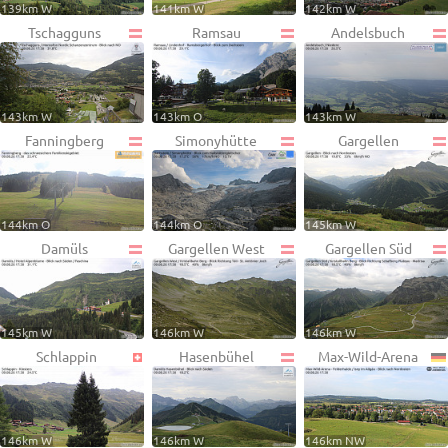
139km W
141km W
142km W
Tschagguns
Ramsau
Andelsbuch
143km W
143km O
143km W
Fanningberg
Simonyhütte
Gargellen
144km O
144km O
145km W
Damüls
Gargellen West
Gargellen Süd
145km W
146km W
146km W
Schlappin
Hasenbühel
Max-Wild-Arena
146km W
146km W
146km NW