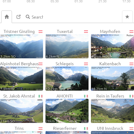
07:00
08:30
05:30
01:30
21:30
17:30
Tristner Ginzling
Tuxertal
Mayrhofen
3.2km SO
6.2km N
6.4km NO
Alpinhotel Berghaus
Schlegeis
Kaltenbach
7.5km W
12.2km SW
18.2km N
St. Jakob Ahrntal
AMONTI
Rein in Taufers
21km SO
28km S
28km SO
Trins
Rieserferner
UNI Innsbruck