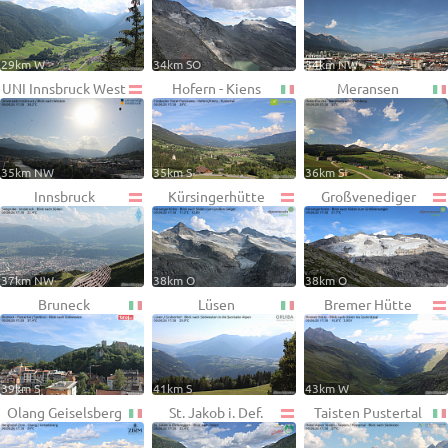
29km W
34km SO
34km NW
UNI Innsbruck West
Hofern - Kiens
Meransen
35km NW
35km S
36km S
Innsbruck
Kürsingerhütte
Großvenediger
37km NW
38km O
38km O
Bruneck
Lüsen
Bremer Hütte
39km S
41km S
43km W
Olang Geiselsberg
St. Jakob i. Def.
Taisten Pustertal