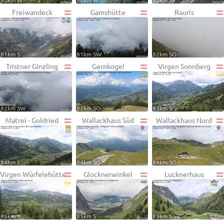
80km W
80km W
80km S
Freiwandeck
Gamshütte
Rauris
81km S
81km SW
82km SO
Tristner Ginzling
Gernkogel
Virgen Sonnberg
82km SW
82km SO
83km S
Matrei - Goldried
Wallackhaus Süd
Wallackhaus Nord
84km S
84km SO
84km SO
Virgen Würfelehütte
Glocknerwinkel
Lucknerhaus
85km S
85km S
85km S