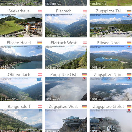
105km S
105km SO
106km SO
Seekarhaus
Flattach
Zugspitze Tal
106km SO
106km SO
108km W
Eibsee-Hotel
Flattach West
Eibsee Nord
108km W
108km SO
108km W
Obervellach
Zugspitze Ost
Zugspitze Nord
109km SO
109km W
109km W
Rangersdorf
Zugspitze West
Zugspitze Gipfel
109km SO
109km W
109km W