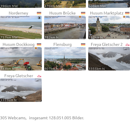
396km NW
476km NW
508km NW
Norderney
Husum Brücke
Husum Marktplatz
757km NW
782km N
782km N
Husum Dockkoog
Flensburg
Freya Gletscher 2
783km N
807km N
3355km N
Freya Gletscher
3355km N
305 Webcams, insgesamt 128.051.005 Bilder.