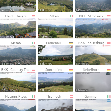
149km SO
149km SO
149km SW
Heidi-Chalets
Ritten
BKK - Strohsack
149km SO
150km SW
153km SO
Meran
Frauenau
BKK - Kaiserburg
153km SW
153km NO
154km SO
BKK - Country Trail
Sonthofen
Nebelhorn
155km SO
155km W
156km W
Naturns Plaus
Tisenjoch
Gummer