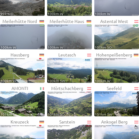
99km O
100km W
100km W
Meilerhütte Nord
Meilerhütte Haus
Astental West
100km W
100km W
100km SO
Hausberg
Leutasch
Hohenpeißenberg
100km W
100km SW
100km W
AMONTI
Mörtschachberg
Seefeld
101km S
101km SO
101km SW
Kreuzeck
Sarstein
Ankogel Berg