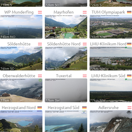
71km S
72km SO
72km S
WP Munderfing
Mayrhofen
TUM Olympiapark
74km NO
75km SW
76km NW
Söldenhütte
Söldenhütte Nord
LMU-Klinikum Nord
76km SO
76km SO
77km NW
Oberwalderhütte
Tuxertal
LMU-Klinikum Süd
77km S
77km SW
77km NW
Herzogstand Nord
Herzogstand Süd
Adlersruhe