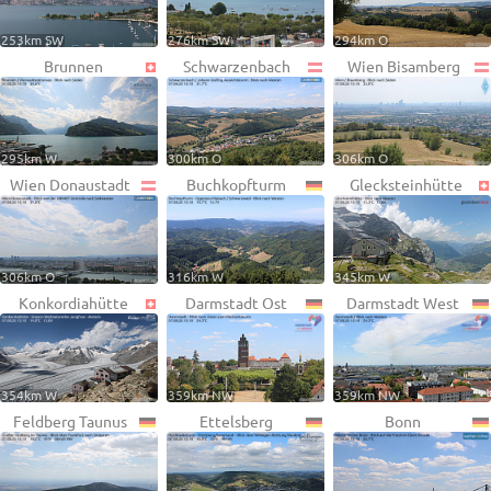
253km SW
276km SW
294km O
Brunnen
Schwarzenbach
Wien Bisamberg
295km W
300km O
306km O
Wien Donaustadt
Buchkopfturm
Glecksteinhütte
306km O
316km W
345km W
Konkordiahütte
Darmstadt Ost
Darmstadt West
354km W
359km NW
359km NW
Feldberg Taunus
Ettelsberg
Bonn