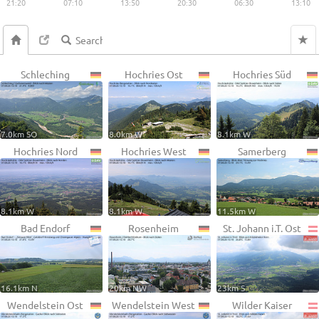
21:20
07:10
13:50
20:30
06:30
13:10
Schleching
Hochries Ost
Hochries Süd
7.0km SO
8.0km W
8.1km W
Hochries Nord
Hochries West
Samerberg
8.1km W
8.1km W
11.5km W
Bad Endorf
Rosenheim
St. Johann i.T. Ost
16.1km N
20km NW
23km S
Wendelstein Ost
Wendelstein West
Wilder Kaiser