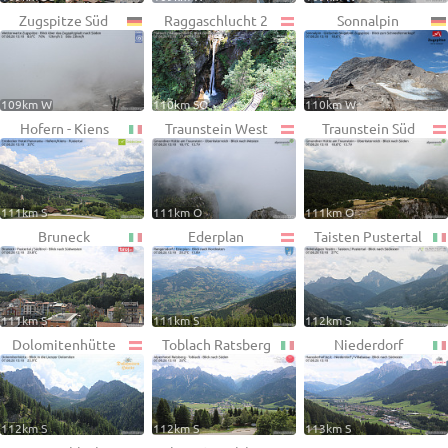
Zugspitze Süd
Raggaschlucht 2
Sonnalpin
109km W
110km SO
110km W
Hofern - Kiens
Traunstein West
Traunstein Süd
111km S
111km O
111km O
Bruneck
Ederplan
Taisten Pustertal
111km S
111km S
112km S
Dolomitenhütte
Toblach Ratsberg
Niederdorf
112km S
112km S
113km S