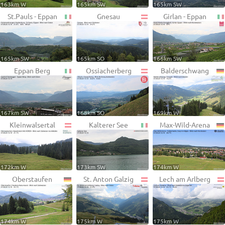
163km W
165km SW
165km SW
St.Pauls - Eppan
Gnesau
Girlan - Eppan
165km SW
165km SO
166km SW
Eppan Berg
Ossiacherberg
Balderschwang
167km SW
168km SO
169km W
Kleinwalsertal
Kalterer See
Max-Wild-Arena
172km W
173km SW
174km W
Oberstaufen
St. Anton Galzig
Lech am Arlberg
174km W
175km W
175km W