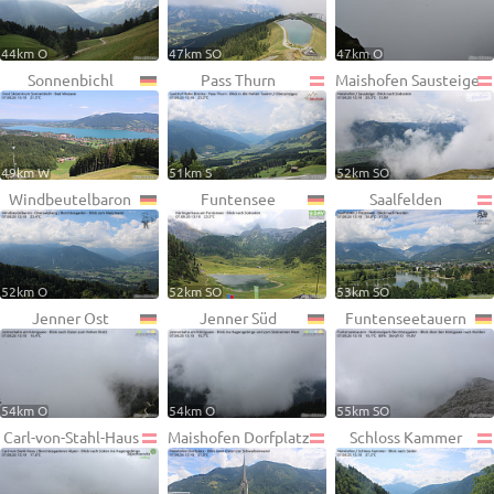
44km O
47km SO
47km O
Sonnenbichl
Pass Thurn
Maishofen Sausteige
49km W
51km S
52km SO
Windbeutelbaron
Funtensee
Saalfelden
52km O
52km SO
53km SO
Jenner Ost
Jenner Süd
Funtenseetauern
54km O
54km O
55km SO
Carl-von-Stahl-Haus
Maishofen Dorfplatz
Schloss Kammer