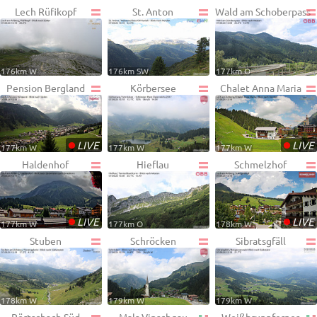
Lech Rüfikopf
St. Anton
Wald am Schoberpass
176km W
176km SW
177km O
Pension Bergland
Körbersee
Chalet Anna Maria
•
•
LIVE
LIVE
177km W
177km W
177km W
Haldenhof
Hieflau
Schmelzhof
•
•
LIVE
LIVE
177km W
177km O
178km W
Stuben
Schröcken
Sibratsgfäll
178km W
179km W
179km W