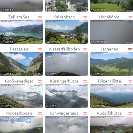
55km O
55km SO
56km SO
Zell am See
Kaltenbach
Hochkönig
58km SO
64km SW
65km SO
Pass Lueg
Wasserfallboden
Jachenau
65km O
69km S
70km W
Großvenediger
Kürsingerhütte
Tölzer Hütte
70km S
70km S
71km SW
Mooserboden
Schwaigerhaus
Rudolfshütte