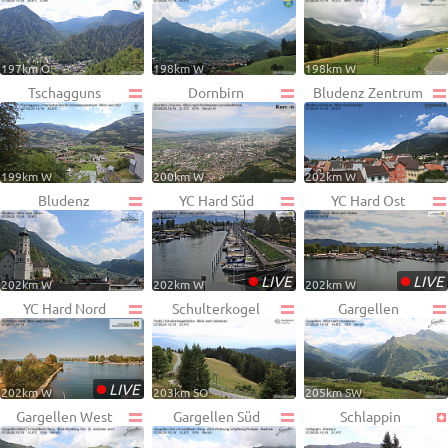
197km O
198km W
198km W
Tschagguns
Dornbirn
Bludenz Zentrum
199km W
200km W
202km W
Bludenz
YC Hard Süd
YC Hard Ost
•
•
LIVE
LIVE
202km W
202km W
202km W
YC Hard Nord
Schulterkogel
Gargellen
•
LIVE
202km W
203km SO
205km SW
Gargellen West
Gargellen Süd
Schlappin