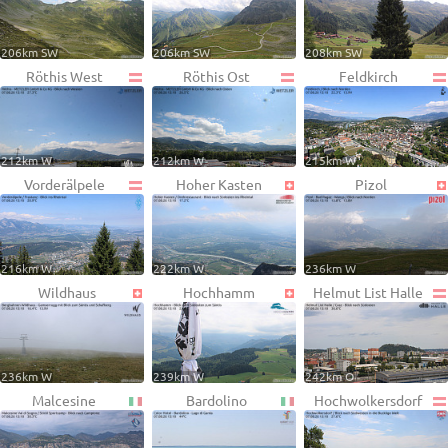
206km SW
206km SW
208km SW
Röthis West
Röthis Ost
Feldkirch
212km W
212km W
215km W
Vorderälpele
Hoher Kasten
Pizol
216km W
222km W
236km W
Wildhaus
Hochhamm
Helmut List Halle
236km W
239km W
242km O
Malcesine
Bardolino
Hochwolkersdorf