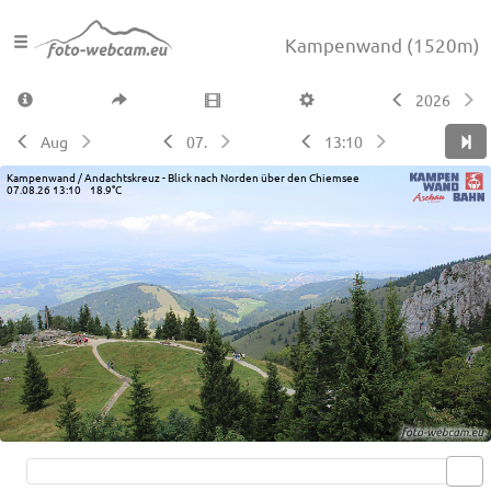
Kampenwand
(1520m)
2026
Aug
07.
13:10
Kampenwand / Andachtskreuz - Blick nach Norden über den Chiemsee
07.08.26 13:10 18.9°C
Live video available →
View