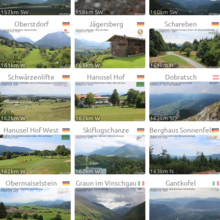
157km SW
158km SW
160km SW
Oberstdorf
Jägersberg
Schareben
161km W
161km W
161km N
Schwärzenlifte
Hanusel Hof
Dobratsch
162km W
162km W
162km SO
Hanusel Hof West
Skiflugschanze
Berghaus Sonnenfels
162km W
162km W
163km N
Obermaiselstein
Graun im Vinschgau
Gantkofel