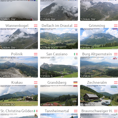
124km SW
125km SW
126km SW
Wannenkogel
Dellach im Drautal
Grimming
126km SW
127km SO
131km O
Polinik
San Cassiano
Burg Altpernstein
134km S
135km S
135km O
Krakau
Grandsberg
Zechneralm
135km SO
138km N
138km SO
St. Christina Gröden
Tannheimertal
Braunschweiger H.