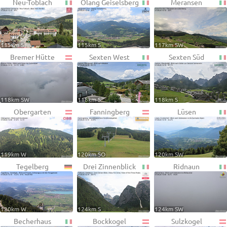
Neu-Toblach
Olang Geiselsberg
Meransen
115km S
115km S
117km SW
Bremer Hütte
Sexten West
Sexten Süd
118km SW
118km S
118km S
Obergarten
Fanningberg
Lüsen
119km W
120km SO
120km SW
Tegelberg
Drei Zinnenblick
Ridnaun
120km W
124km S
124km SW
Becherhaus
Bockkogel
Sulzkogel