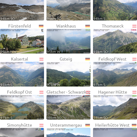
94km SO
94km SO
94km S
Fürstenfeld
Wankhaus
Thomaseck
95km NW
95km W
95km SO
Kalsertal
Gsteig
Feldkopf West
95km S
97km W
97km S
Feldkopf Ost
Gletscher - Schwarzkopf
Hagener Hütte
97km S
98km SO
98km SO
Simonyhütte
Unterammergau
Meilerhütte West