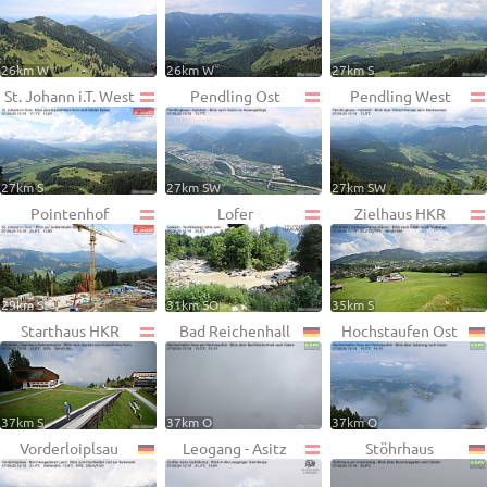
26km W
26km W
27km S
St. Johann i.T. West
Pendling Ost
Pendling West
27km S
27km SW
27km SW
Pointenhof
Lofer
Zielhaus HKR
29km S
31km SO
35km S
Starthaus HKR
Bad Reichenhall
Hochstaufen Ost
37km S
37km O
37km O
Vorderloiplsau
Leogang - Asitz
Stöhrhaus