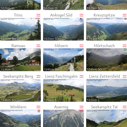
102km W
102km O
102km SO
Trins
Ankogel Süd
Kreuzspitze
102km SW
102km SO
103km S
Ramsau
Mösern
Mörtschach
103km O
104km SW
104km SO
Seekarspitz Berg
Lienz Faschingalm
Lienz Zettersfeld
104km SO
105km S
105km S
Winklern
Auernig
Seekarspitz Tal