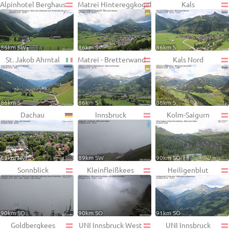
Alpinhotel Berghaus
Matrei Hintereggkogel
Kals
86km SW
86km S
86km S
St. Jakob Ahrntal
Matrei - Bretterwand
Kals Nord
86km S
86km S
88km S
Dachau
Innsbruck
Kolm-Saigurn
89km NW
89km SW
90km SO
Sonnblick
Kleinfleißkees
Heiligenblut
90km SO
90km SO
91km SO
Goldbergkees
UNI Innsbruck West
UNI Innsbruck