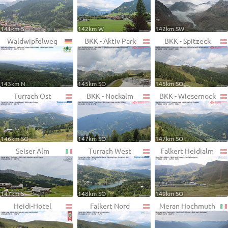
141km S
142km W
142km SW
Waldwipfelweg
BKK - Aktiv Park
BKK - Spitzeck
143km N
145km SO
145km SO
Turrach Ost
BKK - Nockalm
BKK - Wiesernock
146km SO
147km SO
147km SO
Seiser Alm
Turrach West
Falkert Heidialm
147km S
148km SO
149km SO
Heidi-Hotel
Falkert Nord
Meran Hochmuth