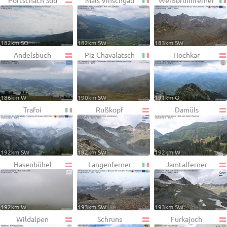
Pörtschach Süd
Mals Vinschgau
Weißbrunnferner
182km SO
182km SW
183km SW
Andelsbuch
Piz Chavalatsch
Hochkar
186km W
190km SW
191km O
Trafoi
Rußkopf
Damüls
192km SW
192km SW
192km W
Hasenbühel
Langenferner
Jamtalferner
192km W
193km SW
193km SW
Wildalpen
Schruns
Furkajoch