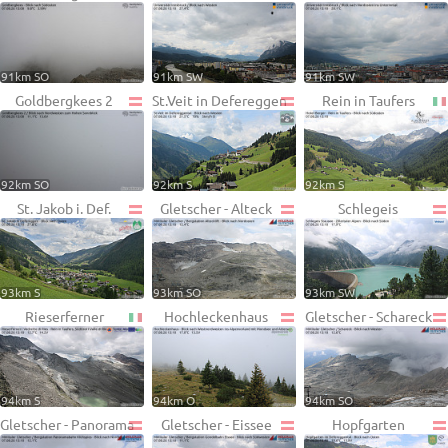
91km SO
91km SW
91km SW
Goldbergkees 2
St.Veit in Defereggen
Rein in Taufers
92km SO
92km S
92km S
St. Jakob i. Def.
Gletscher - Alteck
Schlegeis
93km S
93km SO
93km SW
Rieserferner
Hochleckenhaus
Gletscher - Schareck
94km S
94km O
94km SO
Gletscher - Panorama
Gletscher - Eissee
Hopfgarten