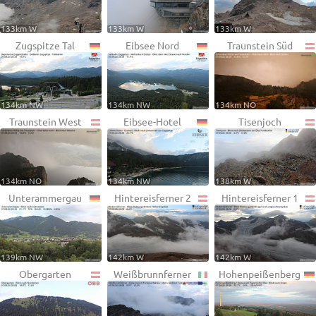
133km W
133km W
133km W
Zugspitze Tal
Eibsee Nord
Traunstein Süd
134km NW
134km NW
134km NO
Traunstein West
Eibsee-Hotel
Tisenjoch
134km NO
134km NW
138km W
Unterammergau
Hintereisferner 2
Hintereisferner 1
139km NW
142km W
142km W
Obergarten
Weißbrunnferner
Hohenpeißenberg