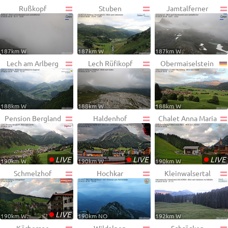
Rußkopf
Stuben
Jamtalferner
187km W
187km W
187km W
Lech am Arlberg
Lech Rüfikopf
Obermaiselstein
188km W
188km W
188km W
Pension Bergland
Haldenhof
Chalet Anna Maria
•
•
•
LIVE
LIVE
LIVE
190km W
190km W
190km W
Schmelzhof
Hochkar
Kleinwalsertal
•
LIVE
190km W
190km NO
192km W