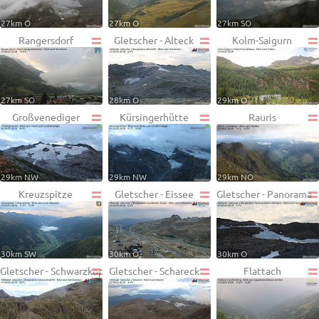
27km O
27km O
27km SO
Rangersdorf
Gletscher - Alteck
Kolm-Saigurn
27km SO
28km O
29km O
Großvenediger
Kürsingerhütte
Rauris
29km NW
29km NW
29km NO
Kreuzspitze
Gletscher - Eissee
Gletscher - Panorama
30km SW
30km O
30km O
Gletscher - Schwarzkopf
Gletscher - Schareck
Flattach