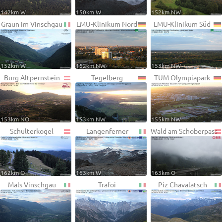
142km W
150km W
152km NW
Graun im Vinschgau
LMU-Klinikum Nord
LMU-Klinikum Süd
152km W
152km NW
153km NW
Burg Altpernstein
Tegelberg
TUM Olympiapark
153km NO
153km NW
155km NW
Schulterkogel
Langenferner
Wald am Schoberpass
162km O
163km W
163km O
Mals Vinschgau
Trafoi
Piz Chavalatsch