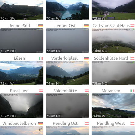
70km SW
70km W
72km W
Jenner Süd
Jenner Ost
Carl-von-Stahl-Haus
72km NO
72km NO
73km NO
Lüsen
Vorderloiplsau
Söldenhütte Nord
73km W
74km N
75km NO
Pass Lueg
Söldenhütte
Meransen
75km NO
75km NO
76km W
Windbeutelbaron
Pendling Ost
Pendling West