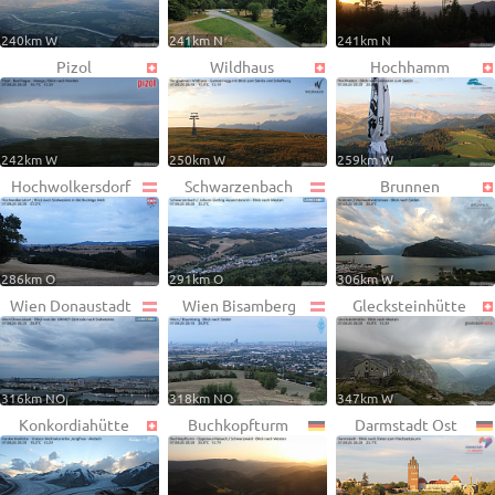
240km W
241km N
241km N
Pizol
Wildhaus
Hochhamm
242km W
250km W
259km W
Hochwolkersdorf
Schwarzenbach
Brunnen
286km O
291km O
306km W
Wien Donaustadt
Wien Bisamberg
Glecksteinhütte
316km NO
318km NO
347km W
Konkordiahütte
Buchkopfturm
Darmstadt Ost