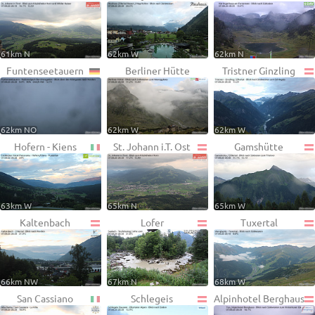
61km N
62km W
62km N
Funtenseetauern
Berliner Hütte
Tristner Ginzling
62km NO
62km W
62km W
Hofern - Kiens
St. Johann i.T. Ost
Gamshütte
63km W
65km N
65km W
Kaltenbach
Lofer
Tuxertal
66km NW
67km N
68km W
San Cassiano
Schlegeis
Alpinhotel Berghaus