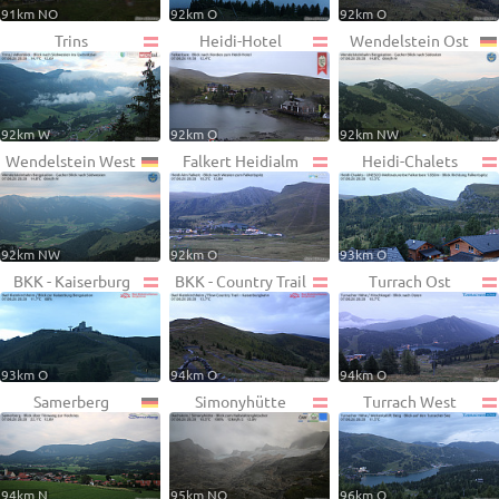
91km NO
92km O
92km O
Trins
Heidi-Hotel
Wendelstein Ost
92km W
92km O
92km NW
Wendelstein West
Falkert Heidialm
Heidi-Chalets
92km NW
92km O
93km O
BKK - Kaiserburg
BKK - Country Trail
Turrach Ost
93km O
94km O
94km O
Samerberg
Simonyhütte
Turrach West
94km N
95km NO
96km O