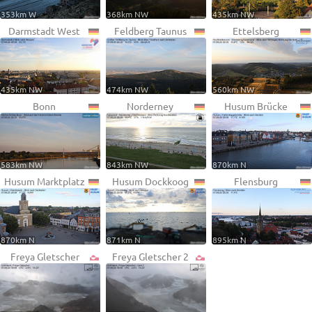
353km W
368km NW
435km NW
Darmstadt West
Feldberg Taunus
Ettelsberg
435km NW
474km NW
560km NW
Bonn
Norderney
Husum Brücke
583km NW
843km NW
870km N
Husum Marktplatz
Husum Dockkoog
Flensburg
870km N
871km N
895km N
Freya Gletscher
Freya Gletscher 2