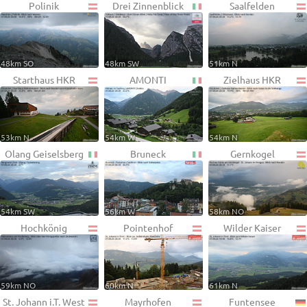
Polinik
Drei Zinnenblick
Saalfelden
48km SO
48km SW
51km N
Starthaus HKR
AMONTI
Zielhaus HKR
53km N
54km W
54km N
Olang Geiselsberg
Bruneck
Gernkogel
54km SW
56km W
58km NO
Hochkönig
Pointenhof
Wilder Kaiser
59km NO
60km N
61km N
St. Johann i.T. West
Mayrhofen
Funtensee