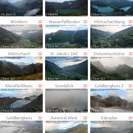
19.4km O
21km N
22km NO
Winklern
Wasserfallboden
Mörtschachberg
22km SO
23km N
23km O
Mörtschach
St. Jakob i. Def.
Dolomitenhütte
24km SO
24km W
25km SO
Kleinfleißkees
Sonnblick
Goldbergkees 2
25km O
26km O
27km O
Goldbergkees
Astental West
Ederplan