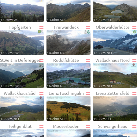
13.6km W
13.8km SO
13.8km SO
Hopfgarten
Freiwandeck
Oberwalderhütte
13.9km SW
14.4km NO
15.2km NO
St.Veit in Defereggen
Rudolfshütte
Wallackhaus Nord
15.8km SW
16.9km N
18.7km NO
Wallackhaus Süd
Lienz Faschingalm
Lienz Zettersfeld
18.9km NO
19.2km SO
19.2km SO
Heiligenblut
Mooserboden
Schwaigerhaus