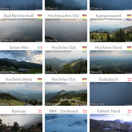
86km O
87km O
87km O
Bad Reichenhall
Hochstaufen Ost
Kampenwand
87km N
87km N
88km N
Seiser Alm
Hochries Süd
Hochries Nord
89km SW
90km N
90km N
Hochries West
Hochries Ost
Dobratsch
90km N
90km N
90km SO
Ramsau
BKK - Strohsack
Falkert Nord