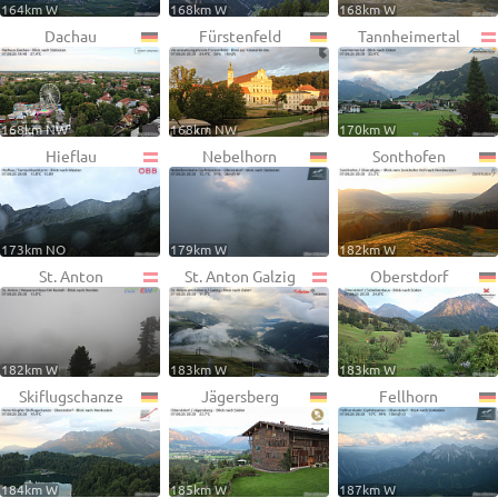
164km W
168km W
168km W
Dachau
Fürstenfeld
Tannheimertal
168km NW
168km NW
170km W
Hieflau
Nebelhorn
Sonthofen
173km NO
179km W
182km W
St. Anton
St. Anton Galzig
Oberstdorf
182km W
183km W
183km W
Skiflugschanze
Jägersberg
Fellhorn
184km W
185km W
187km W