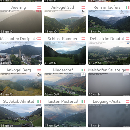
41km O
42km N
42km SW
Auernig
Ankogel Süd
Rein in Taufers
43km O
43km O
43km W
Maishofen Dorfplatz
Schloss Kammer
Dellach im Drautal
44km N
45km N
45km SO
Ankogel Berg
Niederdorf
Maishofen Sausteige
45km O
45km SW
46km N
St. Jakob Ahrntal
Taisten Pustertal
Leogang - Asitz
46km W
47km SW
47km N