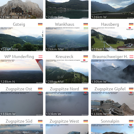
123km NW
124km SW
126km W
Gsteig
Wankhaus
Hausberg
126km NW
126km NW
127km NW
WP Munderfing
Kreuzeck
Braunschweiger H.
128km N
128km NW
130km W
Zugspitze Ost
Zugspitze Nord
Zugspitze Gipfel
133km W
133km W
133km W
Zugspitze Süd
Zugspitze West
Sonnalpin