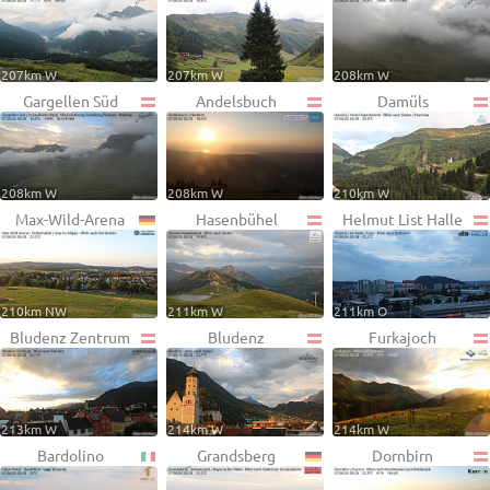
207km W
207km W
208km W
Gargellen Süd
Andelsbuch
Damüls
208km W
208km W
210km W
Max-Wild-Arena
Hasenbühel
Helmut List Halle
210km NW
211km W
211km O
Bludenz Zentrum
Bludenz
Furkajoch
213km W
214km W
214km W
Bardolino
Grandsberg
Dornbirn