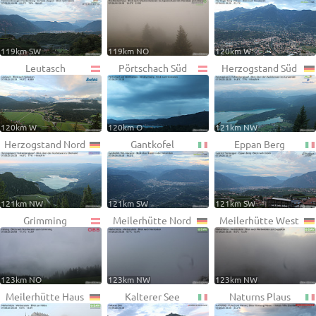
119km SW
119km NO
120km W
Leutasch
Pörtschach Süd
Herzogstand Süd
120km W
120km O
121km NW
Herzogstand Nord
Gantkofel
Eppan Berg
121km NW
121km SW
121km SW
Grimming
Meilerhütte Nord
Meilerhütte West
123km NO
123km NW
123km NW
Meilerhütte Haus
Kalterer See
Naturns Plaus