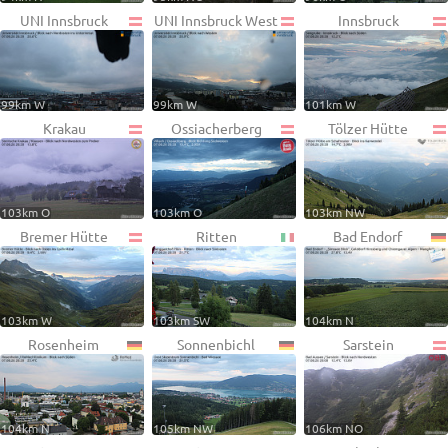
UNI Innsbruck
UNI Innsbruck West
Innsbruck
99km W
99km W
101km W
Krakau
Ossiacherberg
Tölzer Hütte
103km O
103km O
103km NW
Bremer Hütte
Ritten
Bad Endorf
103km W
103km SW
104km N
Rosenheim
Sonnenbichl
Sarstein
104km N
105km NW
106km NO