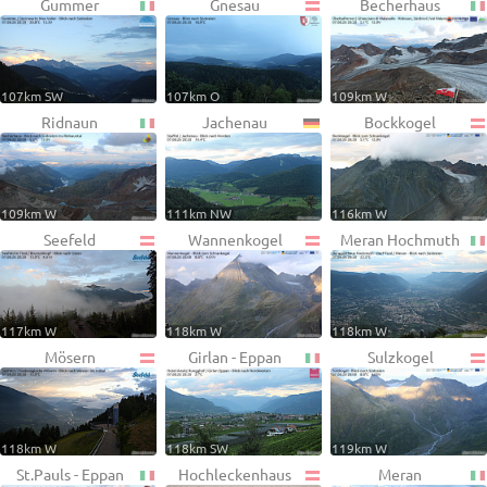
Gummer
Gnesau
Becherhaus
107km SW
107km O
109km W
Ridnaun
Jachenau
Bockkogel
109km W
111km NW
116km W
Seefeld
Wannenkogel
Meran Hochmuth
117km W
118km W
118km W
Mösern
Girlan - Eppan
Sulzkogel
118km W
118km SW
119km W
St.Pauls - Eppan
Hochleckenhaus
Meran