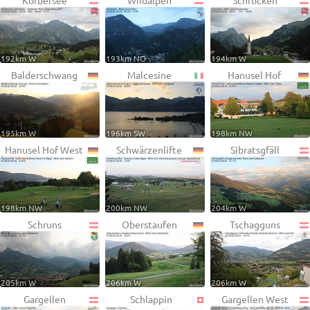
Körbersee
Wildalpen
Schröcken
192km W
193km NO
194km W
Balderschwang
Malcesine
Hanusel Hof
195km W
196km SW
198km NW
Hanusel Hof West
Schwärzenlifte
Sibratsgfäll
198km NW
200km NW
204km W
Schruns
Oberstaufen
Tschagguns
205km W
206km W
206km W
Gargellen
Schlappin
Gargellen West