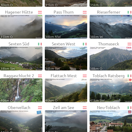
30km O
31km O
35km O
Hagener Hütte
Pass Thurn
Rieserferner
35km O
38km NW
38km W
Sexten Süd
Sexten West
Thomaseck
38km SW
38km SW
38km O
Raggaschlucht 2
Flattach West
Toblach Ratsberg
40km O
40km O
41km SW
Obervellach
Zell am See
Neu-Toblach