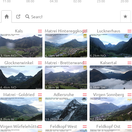
11:00
08:00
04:30
02:00
23:00
20:00
Kals
Matrei Hintereggkogel
Lucknerhaus
3.1km NO
6.1km W
6.2km NO
Glocknerwinkel
Matrei - Bretterwand
Kalsertal
6.4km NO
7.3km W
8.5km SW
Matrei - Goldried
Adlersruhe
Virgen Sonnberg
8.8km W
11.2km NO
12.2km W
Virgen Würfelehütte
Feldkopf West
Feldkopf Ost