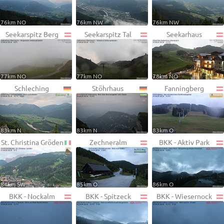
76km NO
76km NW
76km NW
Seekarspitz Berg
Seekarspitz Tal
Seekarhaus
77km NO
77km NO
78km NO
Schleching
Stöhrhaus
Fanningberg
83km N
83km N
83km O
St. Christina Gröden
Zechneralm
BKK - Aktiv Park
84km SW
85km O
86km O
BKK - Nockalm
BKK - Spitzeck
BKK - Wiesernock