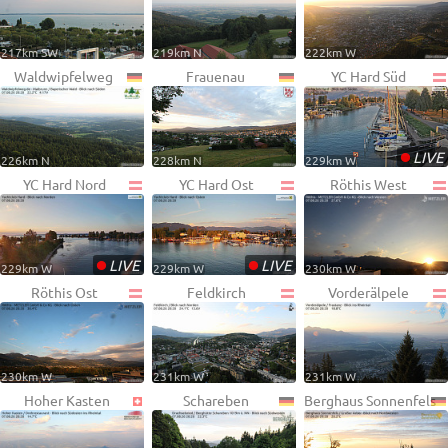
217km SW
219km N
222km W
Waldwipfelweg
Frauenau
YC Hard Süd
•
LIVE
226km N
228km N
229km W
YC Hard Nord
YC Hard Ost
Röthis West
•
•
LIVE
LIVE
229km W
229km W
230km W
Röthis Ost
Feldkirch
Vorderälpele
230km W
231km W
231km W
Hoher Kasten
Schareben
Berghaus Sonnenfels