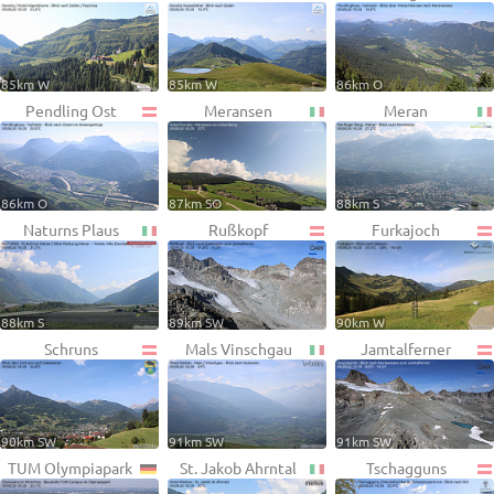
85km W
85km W
86km O
Pendling Ost
Meransen
Meran
86km O
87km SO
88km S
Naturns Plaus
Rußkopf
Furkajoch
88km S
89km SW
90km W
Schruns
Mals Vinschgau
Jamtalferner
90km SW
91km SW
91km SW
TUM Olympiapark
St. Jakob Ahrntal
Tschagguns