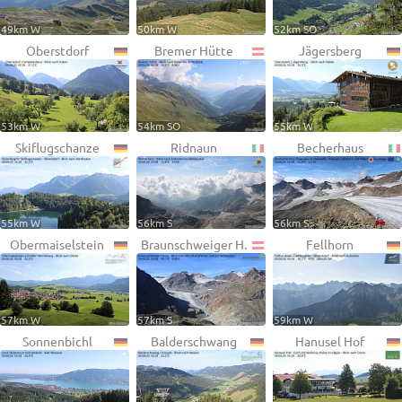
49km W
50km W
52km SO
Oberstdorf
Bremer Hütte
Jägersberg
53km W
54km SO
55km W
Skiflugschanze
Ridnaun
Becherhaus
55km W
56km S
56km S
Obermaiselstein
Braunschweiger H.
Fellhorn
57km W
57km S
59km W
Sonnenbichl
Balderschwang
Hanusel Hof