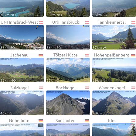
30km NO
30km NO
33km SO
UNI Innsbruck West
UNI Innsbruck
Tannheimertal
36km SO
36km SO
37km W
Jachenau
Tölzer Hütte
Hohenpeißenberg
38km NO
38km O
39km N
Sulzkogel
Bockkogel
Wannenkogel
46km S
48km S
48km S
Nebelhorn
Sonthofen
Trins