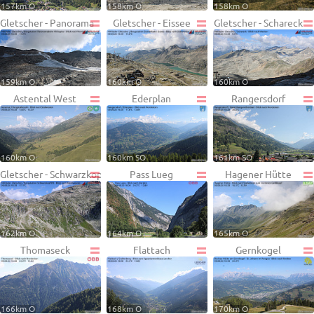
157km O
158km O
158km O
Gletscher - Panorama
Gletscher - Eissee
Gletscher - Schareck
159km O
160km O
160km O
Astental West
Ederplan
Rangersdorf
160km O
160km SO
161km SO
Gletscher - Schwarzkopf
Pass Lueg
Hagener Hütte
162km O
164km O
165km O
Thomaseck
Flattach
Gernkogel
166km O
168km O
170km O