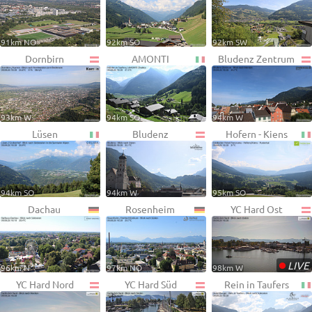
91km NO
92km SO
92km SW
Dornbirn
AMONTI
Bludenz Zentrum
93km W
94km SO
94km W
Lüsen
Bludenz
Hofern - Kiens
94km SO
94km W
95km SO
Dachau
Rosenheim
YC Hard Ost
•
LIVE
96km N
97km NO
98km W
YC Hard Nord
YC Hard Süd
Rein in Taufers