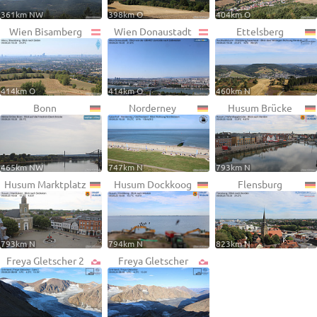
361km NW
398km O
404km O
Wien Bisamberg
Wien Donaustadt
Ettelsberg
414km O
414km O
460km N
Bonn
Norderney
Husum Brücke
465km NW
747km N
793km N
Husum Marktplatz
Husum Dockkoog
Flensburg
793km N
794km N
823km N
Freya Gletscher 2
Freya Gletscher