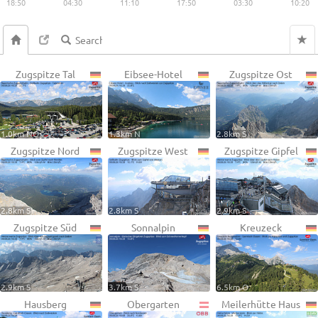
18:50
04:30
11:10
17:50
03:30
10:20
Zugspitze Tal
Eibsee-Hotel
Zugspitze Ost
1.0km NO
1.3km N
2.8km S
Zugspitze Nord
Zugspitze West
Zugspitze Gipfel
2.8km S
2.8km S
2.9km S
Zugspitze Süd
Sonnalpin
Kreuzeck
2.9km S
3.7km S
6.5km O
Hausberg
Obergarten
Meilerhütte Haus