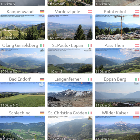
107km S
107km W
107km S
Kampenwand
Vorderälpele
Pointenhof
108km O
109km W
109km O
Olang Geiselsberg
St.Pauls - Eppan
Pass Thurn
109km SO
110km S
110km O
Bad Endorf
Langenferner
Eppan Berg
110km NO
110km S
112km S
Schleching
St. Christina Gröden
Wilder Kaiser
113km O
113km SO
113km O