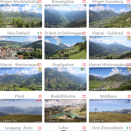
Virgen Würfelehütte
Kreuzspitze
Virgen Sonnberg
121km SO
121km SO
122km SO
Neu-Toblach
St.Veit in Defereggen
Matrei - Goldried
123km SO
124km SO
125km O
Matrei - Bretterwand
Hopfgarten
Matrei Hintereggkoge
127km SO
128km SO
128km SO
Pizol
Rudolfshütte
Wildhaus
128km SW
128km O
128km W
Leogang - Asitz
Lofer
Drei Zinnenblick