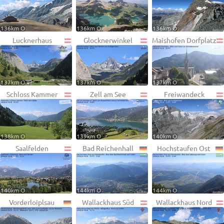
136km O
136km O
136km O
Lucknerhaus
Glocknerwinkel
Maishofen Dorfplatz
137km O
137km O
137km O
Schloss Kammer
Zell am See
Freiwandeck
138km O
139km O
140km O
Saalfelden
Bad Reichenhall
Hochstaufen Ost
140km O
144km O
144km O
Vorderloiplsau
Wallackhaus Süd
Wallackhaus Nord