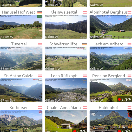
61km NO
63km W
64km W
Hanusel Hof West
Kleinwalsertal
Alpinhotel Berghaus
64km W
64km W
64km SO
Tuxertal
Schwärzenlifte
Lech am Arlberg
66km SO
66km NW
66km W
St. Anton Galzig
Lech Rüfikopf
Pension Bergland
•
LIVE
67km SW
68km SW
68km W
Körbersee
Chalet Anna Maria
Haldenhof
•
•
LIVE
LIVE