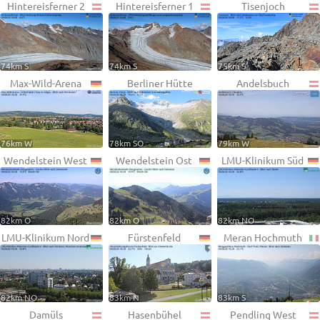
Hintereisferner 2
Hintereisferner 1
Tisenjoch
74km S
74km S
75km S
Max-Wild-Arena
Berliner Hütte
Andelsbuch
76km W
78km SO
79km W
Wendelstein West
Wendelstein Ost
LMU-Klinikum Süd
82km O
82km O
82km NO
LMU-Klinikum Nord
Fürstenfeld
Meran Hochmuth
82km NO
83km N
83km S
Damüls
Hasenbühel
Pendling West