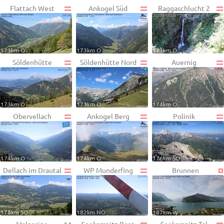
Flattach West
Ankogel Süd
Raggaschlucht 2
173km O
173km O
173km O
Söldenhütte
Söldenhütte Nord
Auernig
173km O
173km O
174km O
Obervellach
Ankogel Berg
Polinik
174km O
174km O
176km SO
Dellach im Drautal
WP Munderfing
Brunnen
178km SO
182km NO
187km W