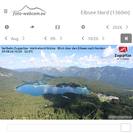
Eibsee Nord
(1360m)
2026
Aug
09.
10:20
Seilbahn Zugspitze - Weltrekord-Stütze - Blick über den Eibsee nach Norden
09.08.26 10:20 32.0°C
Live video available →
View