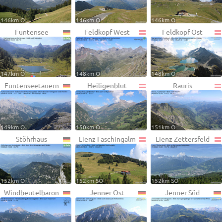
146km O
146km O
146km O
Funtensee
Feldkopf West
Feldkopf Ost
147km O
148km O
148km O
Funtenseetauern
Heiligenblut
Rauris
149km O
150km O
151km O
Stöhrhaus
Lienz Faschingalm
Lienz Zettersfeld
152km O
152km SO
152km SO
Windbeutelbaron
Jenner Ost
Jenner Süd