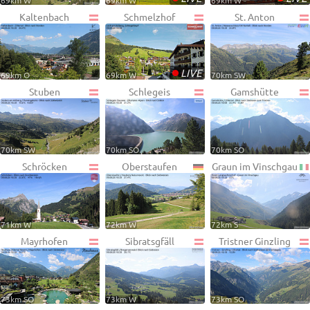
69km W
69km W
69km W
Kaltenbach
Schmelzhof
St. Anton
•
LIVE
69km O
69km W
70km SW
Stuben
Schlegeis
Gamshütte
70km SW
70km SO
70km SO
Schröcken
Oberstaufen
Graun im Vinschgau
71km W
72km W
72km S
Mayrhofen
Sibratsgfäll
Tristner Ginzling
73km SO
73km W
73km SO