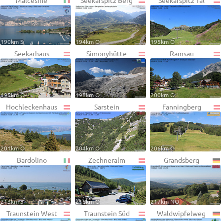
Malcesine
Seekarspitz Berg
Seekarspitz Tal
190km S
194km O
195km O
Seekarhaus
Simonyhütte
Ramsau
195km O
198km O
200km O
Hochleckenhaus
Sarstein
Fanningberg
201km O
204km O
206km O
Bardolino
Zechneralm
Grandsberg
213km S
216km O
217km NO
Traunstein West
Traunstein Süd
Waldwipfelweg