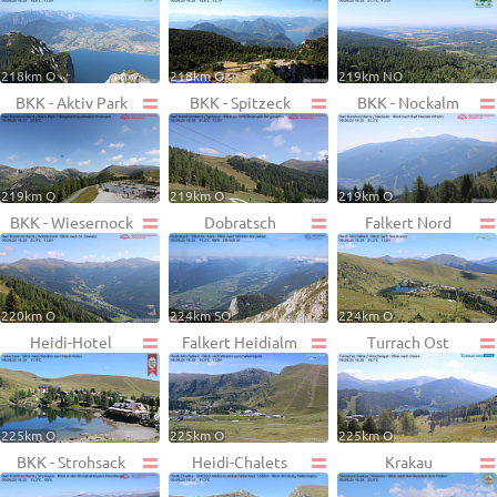
218km O
218km O
219km NO
BKK - Aktiv Park
BKK - Spitzeck
BKK - Nockalm
219km O
219km O
219km O
BKK - Wiesernock
Dobratsch
Falkert Nord
220km O
224km SO
224km O
Heidi-Hotel
Falkert Heidialm
Turrach Ost
225km O
225km O
225km O
BKK - Strohsack
Heidi-Chalets
Krakau