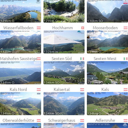
129km O
129km O
130km SO
Wasserfallboden
Hochhamm
Mooserboden
132km O
132km W
134km O
Maishofen Sausteige
Sexten Süd
Sexten West
134km O
134km SO
134km SO
Kals Nord
Kalsertal
Kals
134km O
134km SO
134km O
Oberwalderhütte
Schwaigerhaus
Adlersruhe