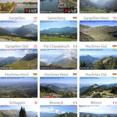
•
•
LIVE
LIVE
98km W
98km W
98km SO
Gargellen
Samerberg
Gargellen West
98km SW
99km NO
99km SW
Gargellen Süd
Piz Chavalatsch
Hochries Süd
99km SW
100km S
100km O
Hochries Nord
Hochries West
Hochries Ost
100km O
100km O
100km O
Schlappin
Bruneck
Ritten