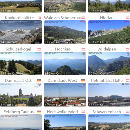
242km NO
242km O
245km NO
Konkordiahütte
Wald am Schoberpass
Hieflau
246km SW
277km O
281km O
Schulterkogel
Hochkar
Wildalpen
291km O
296km O
301km O
Darmstadt Ost
Darmstadt West
Helmut List Halle
320km NW
320km NW
336km O
Feldberg Taunus
Hochwolkersdorf
Schwarzenbach