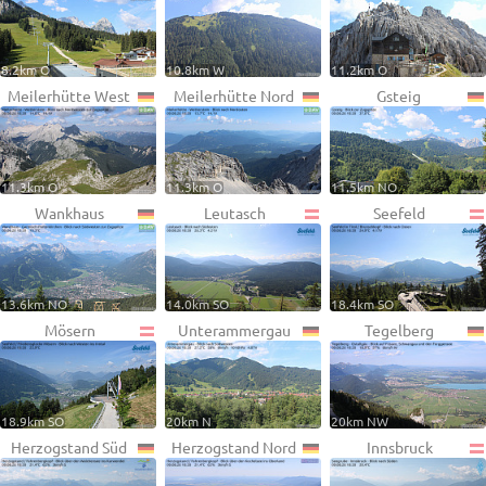
8.2km O
10.8km W
11.2km O
Meilerhütte West
Meilerhütte Nord
Gsteig
11.3km O
11.3km O
11.5km NO
Wankhaus
Leutasch
Seefeld
13.6km NO
14.0km SO
18.4km SO
Mösern
Unterammergau
Tegelberg
18.9km SO
20km N
20km NW
Herzogstand Süd
Herzogstand Nord
Innsbruck