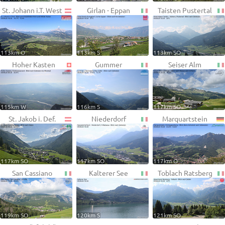
St. Johann i.T. West
Girlan - Eppan
Taisten Pustertal
113km O
113km S
113km SO
Hoher Kasten
Gummer
Seiser Alm
115km W
116km S
117km SO
St. Jakob i. Def.
Niederdorf
Marquartstein
117km SO
117km SO
117km O
San Cassiano
Kalterer See
Toblach Ratsberg
119km SO
120km S
121km SO