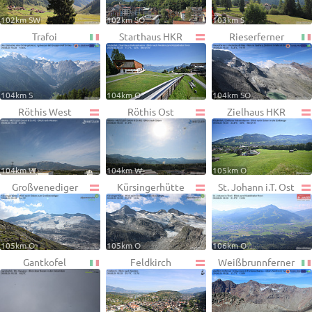
102km SW
102km SO
103km S
Trafoi
Starthaus HKR
Rieserferner
104km S
104km O
104km SO
Röthis West
Röthis Ost
Zielhaus HKR
104km W
104km W
105km O
Großvenediger
Kürsingerhütte
St. Johann i.T. Ost
105km O
105km O
106km O
Gantkofel
Feldkirch
Weißbrunnferner