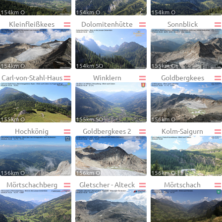
154km O
154km O
154km O
Kleinfleißkees
Dolomitenhütte
Sonnblick
154km O
154km SO
155km O
Carl-von-Stahl-Haus
Winklern
Goldbergkees
155km O
155km SO
156km O
Hochkönig
Goldbergkees 2
Kolm-Saigurn
156km O
156km O
156km O
Mörtschachberg
Gletscher - Alteck
Mörtschach