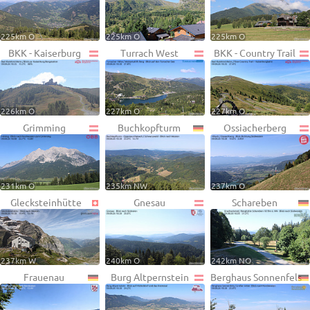
225km O
225km O
225km O
BKK - Kaiserburg
Turrach West
BKK - Country Trail
226km O
227km O
227km O
Grimming
Buchkopfturm
Ossiacherberg
231km O
235km NW
237km O
Glecksteinhütte
Gnesau
Schareben
237km W
240km O
242km NO
Frauenau
Burg Altpernstein
Berghaus Sonnenfels