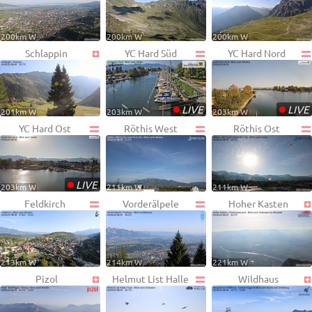
200km W
200km W
200km W
Schlappin
YC Hard Süd
YC Hard Nord
•
•
LIVE
LIVE
201km W
203km W
203km W
YC Hard Ost
Röthis West
Röthis Ost
•
LIVE
203km W
211km W
211km W
Feldkirch
Vorderälpele
Hoher Kasten
213km W
214km W
221km W
Pizol
Helmut List Halle
Wildhaus