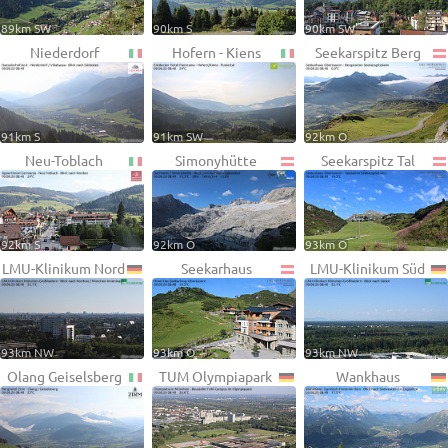
89km SW
90km S
90km SW
Niederdorf
Hofern - Kiens
Seekarspitz Berg
91km S
91km SW
92km O
Neu-Toblach
Simonyhütte
Seekarspitz Tal
92km S
92km O
93km O
LMU-Klinikum Nord
Seekarhaus
LMU-Klinikum Süd
93km NW
93km O
93km NW
Olang Geiselsberg
TUM Olympiapark
Wankhaus