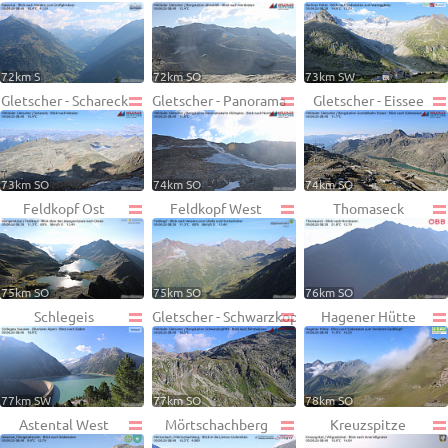
72km S
72km SO
73km SW
Gletscher - Schareck
Gletscher - Panorama
Gletscher - Eissee
73km SO
74km SO
74km SO
Feldkopf Ost
Feldkopf West
Thomaseck
75km SO
75km SO
76km SO
Schlegeis
Gletscher - Schwarzkopf
Hagener Hütte
77km SW
77km SO
78km SO
Astental West
Mörtschachberg
Kreuzspitze