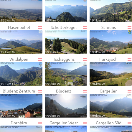
185km W
189km O
191km W
Hasenbühel
Schulterkogel
Schruns
191km W
191km O
193km W
Wildalpen
Tschagguns
Furkajoch
195km O
195km W
196km W
Bludenz Zentrum
Bludenz
Gargellen
199km W
199km W
199km W
Dornbirn
Gargellen West
Gargellen Süd