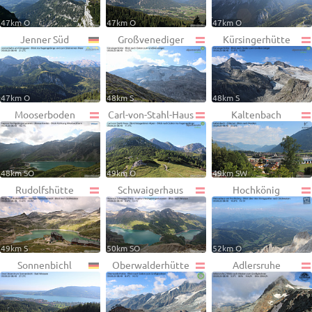
47km O
47km O
47km O
Jenner Süd
Großvenediger
Kürsingerhütte
47km O
48km S
48km S
Mooserboden
Carl-von-Stahl-Haus
Kaltenbach
48km SO
49km O
49km SW
Rudolfshütte
Schwaigerhaus
Hochkönig
49km S
50km SO
52km O
Sonnenbichl
Oberwalderhütte
Adlersruhe