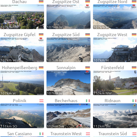
Dachau
Zugspitze Ost
Zugspitze Nord
107km NW
107km W
107km W
Zugspitze Gipfel
Zugspitze Süd
Zugspitze West
107km W
107km W
107km W
Hohenpeißenberg
Sonnalpin
Fürstenfeld
107km W
107km W
110km NW
Polinik
Becherhaus
Ridnaun
111km SO
112km SW
112km SW
San Cassiano
Traunstein West
Traunstein Süd