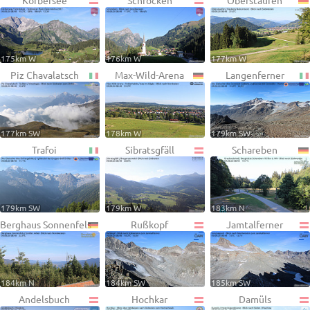
Körbersee
Schröcken
Oberstaufen
175km W
176km W
177km W
Piz Chavalatsch
Max-Wild-Arena
Langenferner
177km SW
178km W
179km SW
Trafoi
Sibratsgfäll
Schareben
179km SW
179km W
183km N
Berghaus Sonnenfels
Rußkopf
Jamtalferner
184km N
184km SW
185km SW
Andelsbuch
Hochkar
Damüls