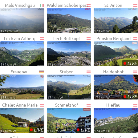
Mals Vinschgau
Wald am Schoberpass
St. Anton
171km SW
171km O
171km W
Lech am Arlberg
Lech Rüfikopf
Pension Bergland
•
LIVE
171km W
172km W
173km W
Frauenau
Stuben
Haldenhof
•
LIVE
173km N
174km W
174km W
Chalet Anna Maria
Schmelzhof
Hieflau
•
•
LIVE
LIVE
174km W
174km W
174km O