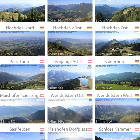
23km N
25km N
25km NW
Hochries Nord
Hochries West
Hochries Ost
25km NW
25km NW
25km NW
Pass Thurn
Leogang - Asitz
Samerberg
28km S
28km SO
30km NW
Maishofen Sausteige
Wendelstein Ost
Wendelstein West
33km SO
34km NW
34km NW
Saalfelden
Maishofen Dorfplatz
Schloss Kammer