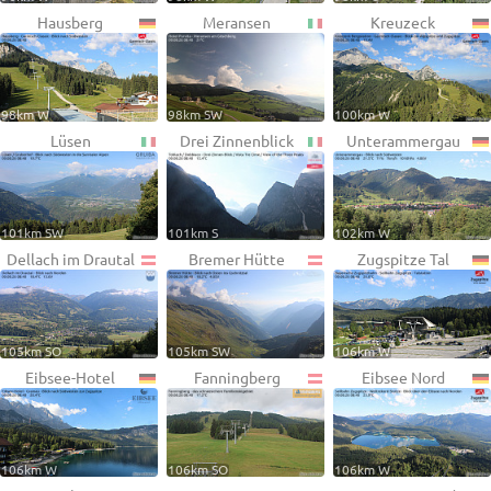
Hausberg
Meransen
Kreuzeck
98km W
98km SW
100km W
Lüsen
Drei Zinnenblick
Unterammergau
101km SW
101km S
102km W
Dellach im Drautal
Bremer Hütte
Zugspitze Tal
105km SO
105km SW
106km W
Eibsee-Hotel
Fanningberg
Eibsee Nord
106km W
106km SO
106km W