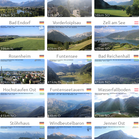
37km SO
37km SO
38km SO
Bad Endorf
Vorderloiplsau
Zell am See
39km N
40km O
40km SO
Rosenheim
Funtensee
Bad Reichenhall
40km NW
41km O
41km NO
Hochstaufen Ost
Funtenseetauern
Wasserfallboden
41km NO
44km O
47km SO
Stöhrhaus
Windbeutelbaron
Jenner Ost