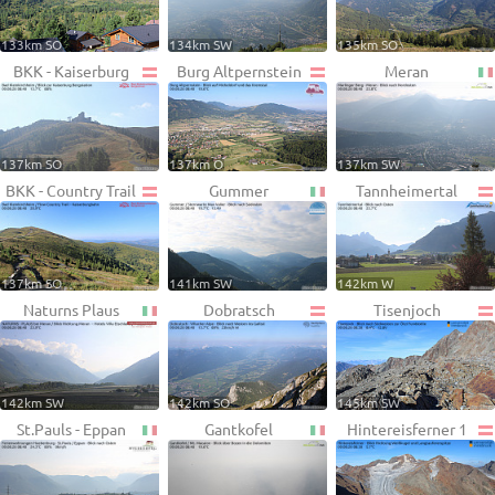
133km SO
134km SW
135km SO
BKK - Kaiserburg
Burg Altpernstein
Meran
137km SO
137km O
137km SW
BKK - Country Trail
Gummer
Tannheimertal
137km SO
141km SW
142km W
Naturns Plaus
Dobratsch
Tisenjoch
142km SW
142km SO
145km SW
St.Pauls - Eppan
Gantkofel
Hintereisferner 1