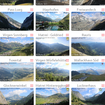
54km W
54km SO
58km SO
Pass Lueg
Mayrhofen
Freiwandeck
58km O
58km SW
59km SO
Virgen Sonnberg
Matrei - Goldried
Rauris
60km S
60km S
61km SO
Tuxertal
Virgen Würfelehütte
Wallackhaus Süd
62km SW
62km S
62km SO
Glocknerwinkel
Matrei Hintereggkogel
Lucknerhaus