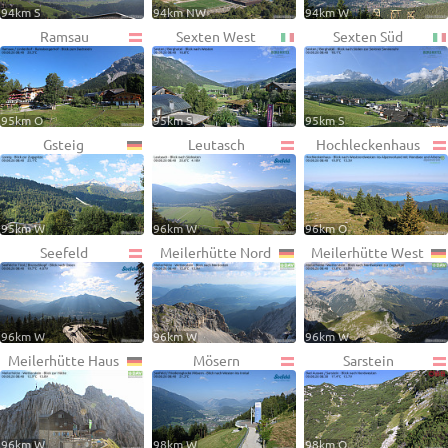
94km S
94km NW
94km W
Ramsau
Sexten West
Sexten Süd
95km O
95km S
95km S
Gsteig
Leutasch
Hochleckenhaus
95km W
96km W
96km O
Seefeld
Meilerhütte Nord
Meilerhütte West
96km W
96km W
96km W
Meilerhütte Haus
Mösern
Sarstein
96km W
98km W
98km O