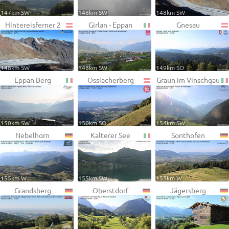
147km SW
148km SW
148km SW
Hintereisferner 2
Girlan - Eppan
Gnesau
148km SW
148km SW
149km SO
Eppan Berg
Ossiacherberg
Graun im Vinschgau
150km SW
150km SO
154km SW
Nebelhorn
Kalterer See
Sonthofen
155km W
155km SW
155km W
Grandsberg
Oberstdorf
Jägersberg