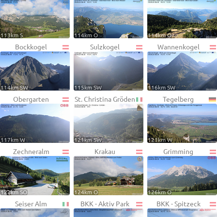
113km S
114km O
114km O
Bockkogel
Sulzkogel
Wannenkogel
114km SW
115km SW
116km SW
Obergarten
St. Christina Gröden
Tegelberg
117km W
121km SW
121km W
Zechneralm
Krakau
Grimming
122km SO
124km O
126km O
Seiser Alm
BKK - Aktiv Park
BKK - Spitzeck