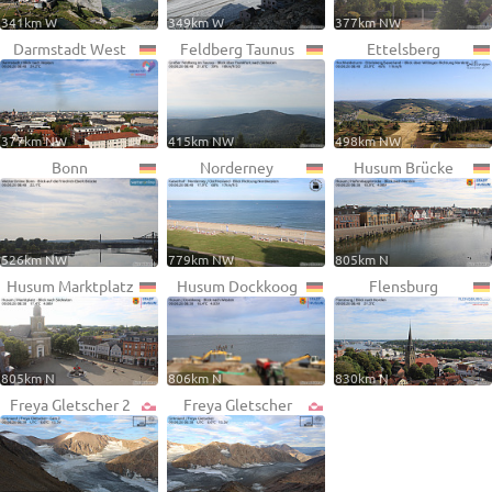
341km W
349km W
377km NW
Darmstadt West
Feldberg Taunus
Ettelsberg
377km NW
415km NW
498km NW
Bonn
Norderney
Husum Brücke
526km NW
779km NW
805km N
Husum Marktplatz
Husum Dockkoog
Flensburg
805km N
806km N
830km N
Freya Gletscher 2
Freya Gletscher