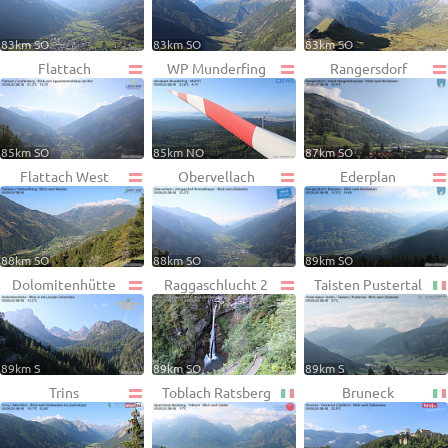
83km SO
83km SO
83km SO
Flattach
WP Munderfing
Rangersdorf
85km SO
85km NO
87km SO
Flattach West
Obervellach
Ederplan
88km SO
88km SO
89km SO
Dolomitenhütte
Raggaschlucht 2
Taisten Pustertal
89km S
89km SO
89km S
Trins
Toblach Ratsberg
Bruneck