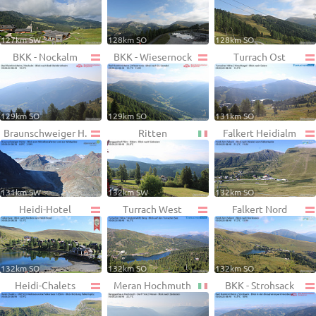
127km SW
128km SO
128km SO
BKK - Nockalm
BKK - Wiesernock
Turrach Ost
129km SO
129km SO
131km SO
Braunschweiger H.
Ritten
Falkert Heidialm
131km SW
132km SW
132km SO
Heidi-Hotel
Turrach West
Falkert Nord
132km SO
132km SO
132km SO
Heidi-Chalets
Meran Hochmuth
BKK - Strohsack