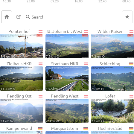
16:30
23:00
09:20
16:00
22:40
08:40
Pointenhof
St. Johann i.T. West
Wilder Kaiser
5.6km SO
7.3km O
7.3km O
Zielhaus HKR
Starthaus HKR
Schleching
11.4km S
13.5km S
20km N
Pendling Ost
Pendling West
Lofer
21km W
21km W
23km O
Kampenwand
Marquartstein
Hochries Süd