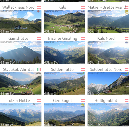
62km S
62km S
62km S
Wallackhaus Nord
Kals
Matrei - Bretterwand
63km SO
63km S
63km S
Gamshütte
Tristner Ginzling
Kals Nord
65km SW
65km SW
65km S
St. Jakob Ahrntal
Söldenhütte
Söldenhütte Nord
66km SW
68km O
68km O
Tölzer Hütte
Gernkogel
Heiligenblut
68km W
68km O
69km SO