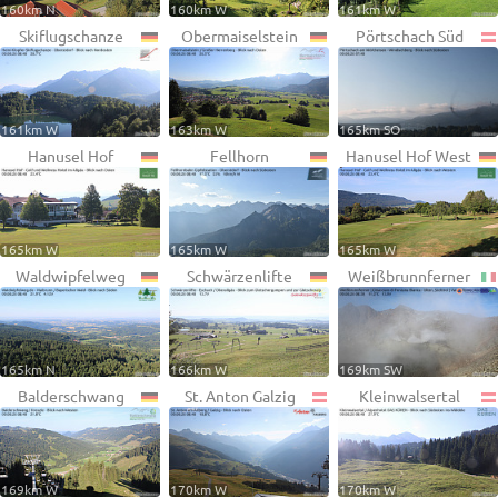
160km N
160km W
161km W
Skiflugschanze
Obermaiselstein
Pörtschach Süd
161km W
163km W
165km SO
Hanusel Hof
Fellhorn
Hanusel Hof West
165km W
165km W
165km W
Waldwipfelweg
Schwärzenlifte
Weißbrunnferner
165km N
166km W
169km SW
Balderschwang
St. Anton Galzig
Kleinwalsertal
169km W
170km W
170km W