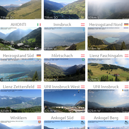
79km SO
79km SO
80km S
AMONTI
Innsbruck
Herzogstand Nord
80km SW
81km W
81km W
Herzogstand Süd
Mörtschach
Lienz Faschingalm
81km W
82km SO
82km S
Lienz Zettersfeld
UNI Innsbruck West
UNI Innsbruck
82km S
82km W
82km W
Winklern
Ankogel Süd
Ankogel Berg