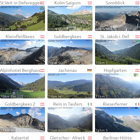
St.Veit in Defereggen
Kolm-Saigurn
Sonnblick
69km S
69km SO
69km SO
Kleinfleißkees
Goldbergkees
St. Jakob i. Def.
69km SO
70km SO
70km S
Alpinhotel Berghaus
Jachenau
Hopfgarten
70km SW
71km W
71km S
Goldbergkees 2
Rein in Taufers
Rieserferner
71km SO
71km S
72km S
Kalsertal
Gletscher - Alteck
Berliner Hütte