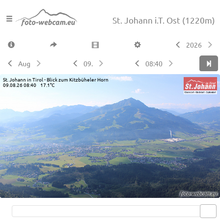
St. Johann i.T. Ost
(1220m)
2026
Aug
09.
08:40
St. Johann in Tirol - Blick zum Kitzbüheler Horn
09.08.26 08:40 17.1°C
Live video available →
View