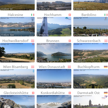
232km W
233km O
234km W
Malcesine
Hochhamm
Bardolino
234km SW
239km W
257km SW
Hochwolkersdorf
Brunnen
Schwarzenbach
292km O
293km W
298km O
Wien Bisamberg
Wien Donaustadt
Buchkopfturm
309km O
309km O
326km W
Glecksteinhütte
Konkordiahütte
Darmstadt Ost