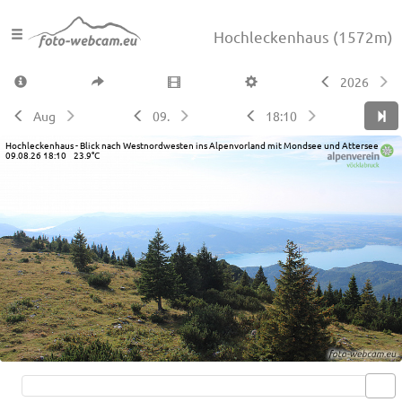
Hochleckenhaus
(1572m)
2026
Aug
09.
18:10
Hochleckenhaus - Blick nach Westnordwesten ins Alpenvorland mit Mondsee und Attersee
09.08.26 18:10 23.9°C
Live video available →
View