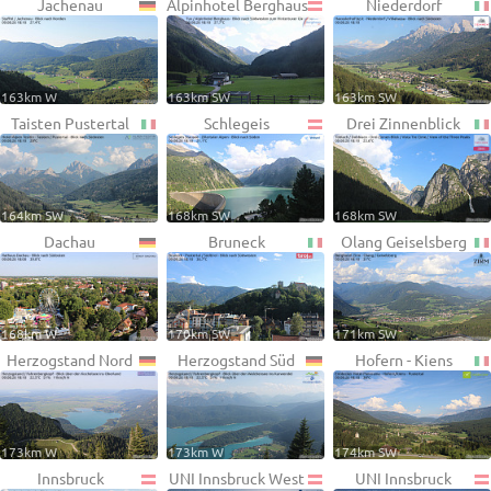
Jachenau
Alpinhotel Berghaus
Niederdorf
163km W
163km SW
163km SW
Taisten Pustertal
Schlegeis
Drei Zinnenblick
164km SW
168km SW
168km SW
Dachau
Bruneck
Olang Geiselsberg
168km W
170km SW
171km SW
Herzogstand Nord
Herzogstand Süd
Hofern - Kiens
173km W
173km W
174km SW
Innsbruck
UNI Innsbruck West
UNI Innsbruck