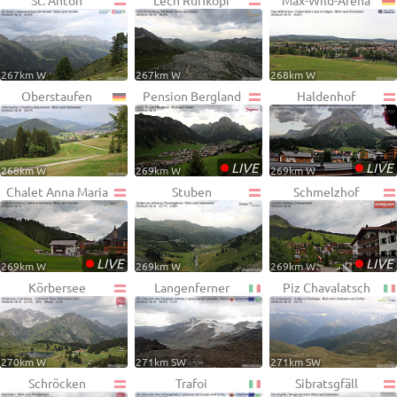
St. Anton
Lech Rüfikopf
Max-Wild-Arena
267km W
267km W
268km W
Oberstaufen
Pension Bergland
Haldenhof
•
•
LIVE
LIVE
268km W
269km W
269km W
Chalet Anna Maria
Stuben
Schmelzhof
•
•
LIVE
LIVE
269km W
269km W
269km W
Körbersee
Langenferner
Piz Chavalatsch
270km W
271km SW
271km SW
Schröcken
Trafoi
Sibratsgfäll