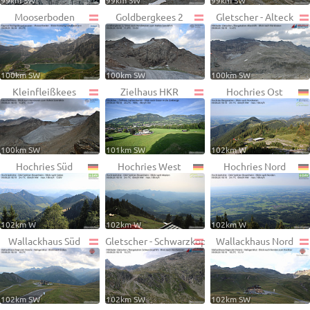
99km SW
99km SW
99km SW
Mooserboden
Goldbergkees 2
Gletscher - Alteck
100km SW
100km SW
100km SW
Kleinfleißkees
Zielhaus HKR
Hochries Ost
100km SW
101km SW
102km W
Hochries Süd
Hochries West
Hochries Nord
102km W
102km W
102km W
Wallackhaus Süd
Gletscher - Schwarzkopf
Wallackhaus Nord
102km SW
102km SW
102km SW