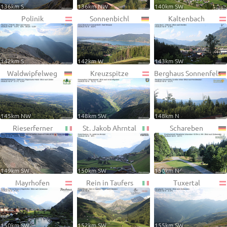
136km S
136km NW
140km SW
Polinik
Sonnenbichl
Kaltenbach
142km S
142km W
143km SW
Waldwipfelweg
Kreuzspitze
Berghaus Sonnenfels
145km NW
148km SW
148km N
Rieserferner
St. Jakob Ahrntal
Schareben
149km SW
150km SW
150km N
Mayrhofen
Rein in Taufers
Tuxertal
150km SW
152km SW
155km SW