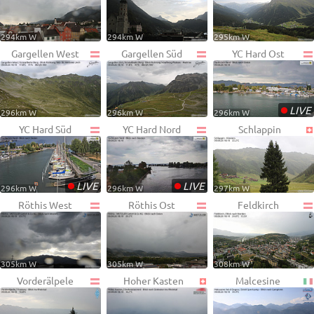
294km W
294km W
295km W
Gargellen West
Gargellen Süd
YC Hard Ost
•
LIVE
296km W
296km W
296km W
YC Hard Süd
YC Hard Nord
Schlappin
•
•
LIVE
LIVE
296km W
296km W
297km W
Röthis West
Röthis Ost
Feldkirch
305km W
305km W
308km W
Vorderälpele
Hoher Kasten
Malcesine