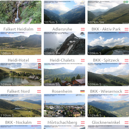
107km S
107km S
107km SW
Falkert Heidialm
Adlersruhe
BKK - Aktiv Park
108km S
108km SW
109km S
Heidi-Hotel
Heidi-Chalets
BKK - Spitzeck
109km S
109km S
109km S
Falkert Nord
Rosenheim
BKK - Wiesernock
110km S
110km W
112km S
BKK - Nockalm
Mörtschachberg
Glocknerwinkel