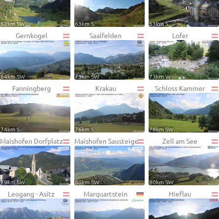
62km SW
63km S
63km S
Gernkogel
Saalfelden
Lofer
64km SW
73km SW
73km W
Fanningberg
Krakau
Schloss Kammer
74km S
76km S
78km SW
Maishofen Dorfplatz
Maishofen Sausteige
Zell am See
79km SW
80km SW
80km SW
Leogang - Asitz
Marquartstein
Hieflau