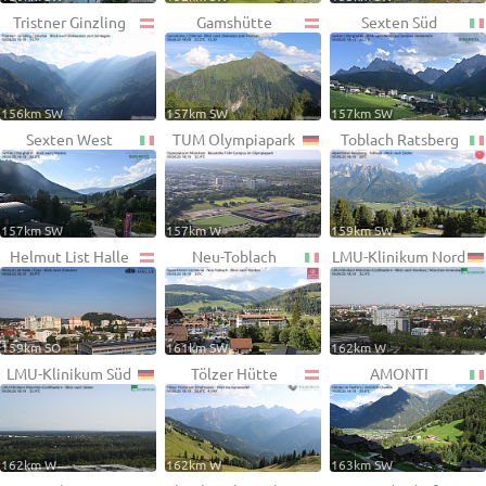
Tristner Ginzling
Gamshütte
Sexten Süd
156km SW
157km SW
157km SW
Sexten West
TUM Olympiapark
Toblach Ratsberg
157km SW
157km W
159km SW
Helmut List Halle
Neu-Toblach
LMU-Klinikum Nord
159km SO
161km SW
162km W
LMU-Klinikum Süd
Tölzer Hütte
AMONTI
162km W
162km W
163km SW