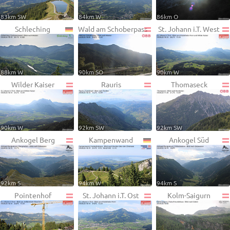
83km SW
84km W
86km O
Schleching
Wald am Schoberpass
St. Johann i.T. West
88km W
90km SO
90km W
Wilder Kaiser
Rauris
Thomaseck
90km W
92km SW
92km SW
Ankogel Berg
Kampenwand
Ankogel Süd
92km S
94km W
94km S
Pointenhof
St. Johann i.T. Ost
Kolm-Saigurn