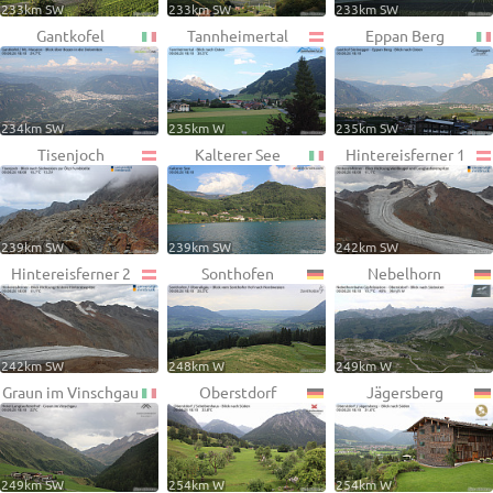
233km SW
233km SW
233km SW
Gantkofel
Tannheimertal
Eppan Berg
234km SW
235km W
235km SW
Tisenjoch
Kalterer See
Hintereisferner 1
239km SW
239km SW
242km SW
Hintereisferner 2
Sonthofen
Nebelhorn
242km SW
248km W
249km W
Graun im Vinschgau
Oberstdorf
Jägersberg
249km SW
254km W
254km W