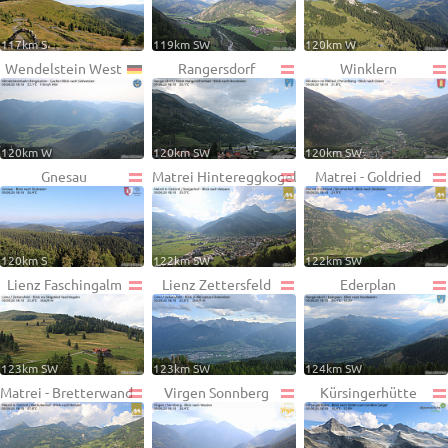
117km S
119km SW
120km W
Wendelstein West
Rangersdorf
Winklern
120km W
120km SW
120km SW
Gnesau
Matrei Hintereggkogel
Matrei - Goldried
120km S
122km SW
122km SW
Lienz Faschingalm
Lienz Zettersfeld
Ederplan
123km SW
123km SW
124km SW
Matrei - Bretterwand
Virgen Sonnberg
Kürsingerhütte