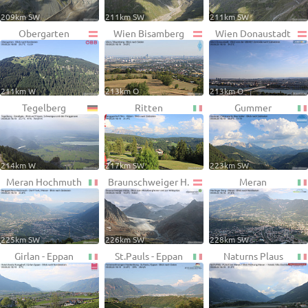
209km SW
211km SW
211km SW
Obergarten
Wien Bisamberg
Wien Donaustadt
211km W
213km O
213km O
Tegelberg
Ritten
Gummer
214km W
217km SW
223km SW
Meran Hochmuth
Braunschweiger H.
Meran
225km SW
226km SW
228km SW
Girlan - Eppan
St.Pauls - Eppan
Naturns Plaus