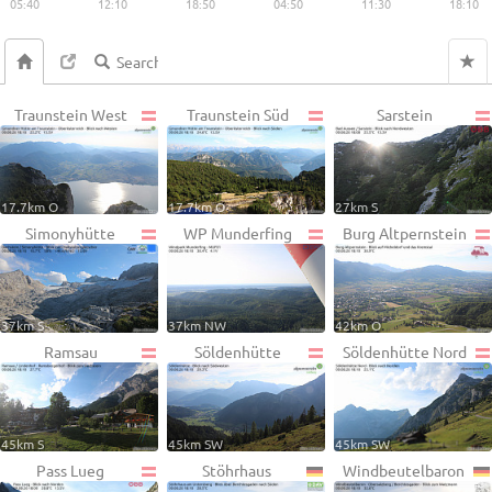
05:40
12:10
18:50
04:50
11:30
18:10
Traunstein West
Traunstein Süd
Sarstein
17.7km O
17.7km O
27km S
Simonyhütte
WP Munderfing
Burg Altpernstein
37km S
37km NW
42km O
Ramsau
Söldenhütte
Söldenhütte Nord
45km S
45km SW
45km SW
Pass Lueg
Stöhrhaus
Windbeutelbaron