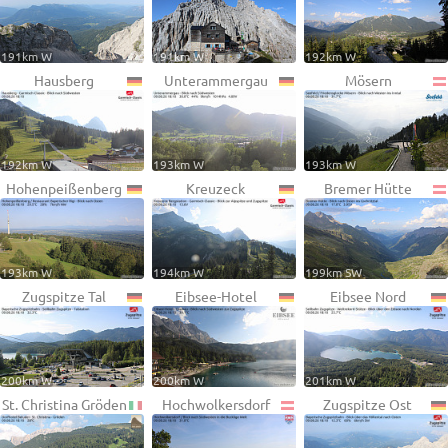
191km W
191km W
192km W
Hausberg
Unterammergau
Mösern
192km W
193km W
193km W
Hohenpeißenberg
Kreuzeck
Bremer Hütte
193km W
194km W
199km SW
Zugspitze Tal
Eibsee-Hotel
Eibsee Nord
200km W
200km W
201km W
St. Christina Gröden
Hochwolkersdorf
Zugspitze Ost