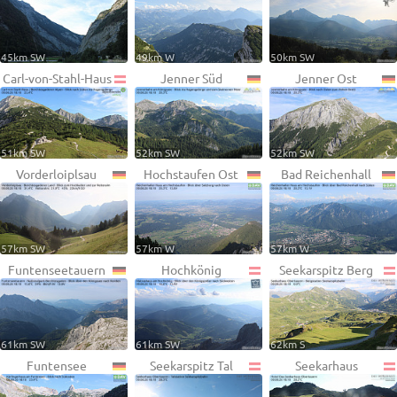
45km SW
49km W
50km SW
Carl-von-Stahl-Haus
Jenner Süd
Jenner Ost
51km SW
52km SW
52km SW
Vorderloiplsau
Hochstaufen Ost
Bad Reichenhall
57km SW
57km W
57km W
Funtenseetauern
Hochkönig
Seekarspitz Berg
61km SW
61km SW
62km S
Funtensee
Seekarspitz Tal
Seekarhaus