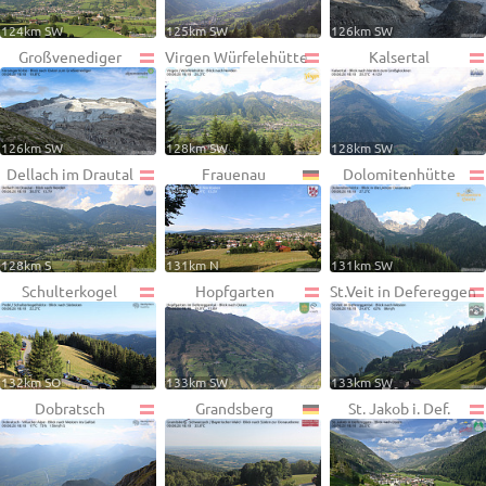
124km SW
125km SW
126km SW
Großvenediger
Virgen Würfelehütte
Kalsertal
126km SW
128km SW
128km SW
Dellach im Drautal
Frauenau
Dolomitenhütte
128km S
131km N
131km SW
Schulterkogel
Hopfgarten
St.Veit in Defereggen
132km SO
133km SW
133km SW
Dobratsch
Grandsberg
St. Jakob i. Def.