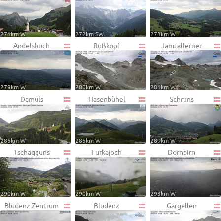
271km W
272km SW
273km W
Andelsbuch
Rußkopf
Jamtalferner
279km W
280km W
281km W
Damüls
Hasenbühel
Schruns
285km W
285km W
289km W
Tschagguns
Furkajoch
Dornbirn
290km W
290km W
293km W
Bludenz Zentrum
Bludenz
Gargellen