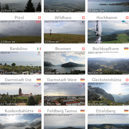
309km W
315km W
315km SW
Pizol
Wildhaus
Hochhamm
328km W
329km W
332km W
Bardolino
Brunnen
Buchkopfturm
336km SW
388km W
405km W
Darmstadt Ost
Darmstadt West
Glecksteinhütte
427km NW
427km NW
437km W
Konkordiahütte
Feldberg Taunus
Ettelsberg