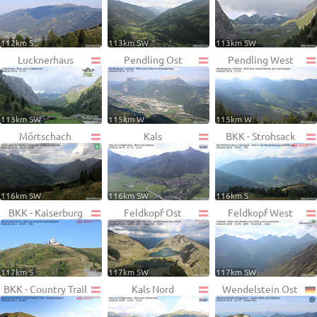
112km S
113km SW
113km SW
Lucknerhaus
Pendling Ost
Pendling West
113km SW
115km W
115km W
Mörtschach
Kals
BKK - Strohsack
116km SW
116km SW
116km S
BKK - Kaiserburg
Feldkopf Ost
Feldkopf West
117km S
117km SW
117km SW
BKK - Country Trail
Kals Nord
Wendelstein Ost