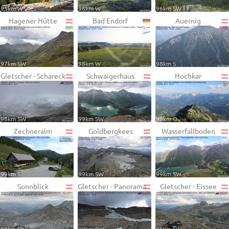
95km W
96km W
96km SW
Hagener Hütte
Bad Endorf
Auernig
97km SW
98km W
98km S
Gletscher - Schareck
Schwaigerhaus
Hochkar
98km SW
99km SW
99km O
Zechneralm
Goldbergkees
Wasserfallboden
99km S
99km SW
99km SW
Sonnblick
Gletscher - Panorama
Gletscher - Eissee