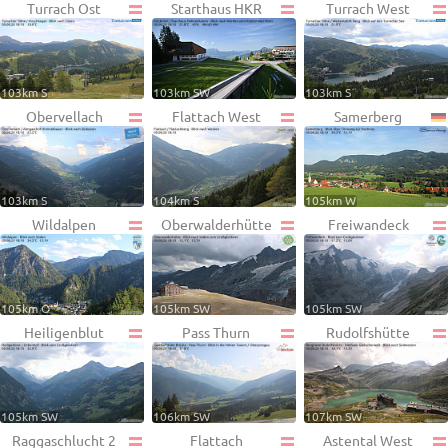
Turrach Ost
Starthaus HKR
Turrach West
103km S
103km SW
103km S
Obervellach
Flattach West
Samerberg
103km S
104km S
105km W
Wildalpen
Oberwalderhütte
Freiwandeck
105km O
105km SW
105km SW
Heiligenblut
Pass Thurn
Rudolfshütte
105km SW
106km SW
107km SW
Raggaschlucht 2
Flattach
Astental West