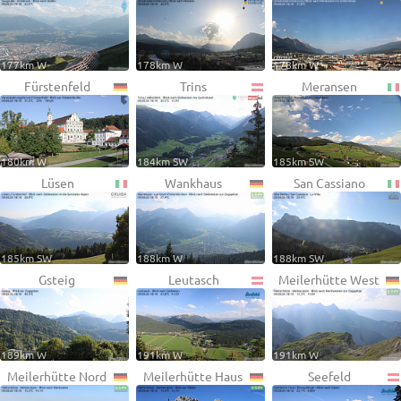
177km W
178km W
178km W
Fürstenfeld
Trins
Meransen
180km W
184km SW
185km SW
Lüsen
Wankhaus
San Cassiano
185km SW
188km W
188km SW
Gsteig
Leutasch
Meilerhütte West
189km W
191km W
191km W
Meilerhütte Nord
Meilerhütte Haus
Seefeld