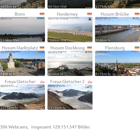
445km W
461km NW
527km NW
Bonn
Norderney
Husum Brücke
574km NW
796km NW
804km N
Husum Marktplatz
Husum Dockkoog
Flensburg
804km N
806km N
825km N
Freya Gletscher
Freya Gletscher 2
3375km N
3375km N
306 Webcams, insgesamt 128.151.547 Bilder.