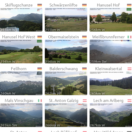
Skiflugschanze
Schwärzenlifte
Hanusel Hof
255km W
255km W
256km W
Hanusel Hof West
Obermaiselstein
Weißbrunnferner
256km W
256km W
259km SW
Fellhorn
Balderschwang
Kleinwalsertal
260km W
262km W
265km W
Mals Vinschgau
St. Anton Galzig
Lech am Arlberg
265km SW
266km W
267km W