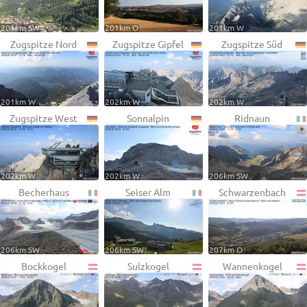
201km SW
201km O
201km W
Zugspitze Nord
Zugspitze Gipfel
Zugspitze Süd
201km W
202km W
202km W
Zugspitze West
Sonnalpin
Ridnaun
202km W
202km W
206km SW
Becherhaus
Seiser Alm
Schwarzenbach
206km SW
206km SW
207km O
Bockkogel
Sulzkogel
Wannenkogel