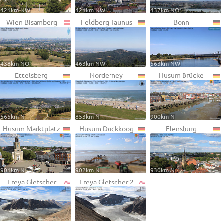
421km NW
421km NW
437km NO
Wien Bisamberg
Feldberg Taunus
Bonn
438km NO
463km NW
563km NW
Ettelsberg
Norderney
Husum Brücke
565km N
853km N
900km N
Husum Marktplatz
Husum Dockkoog
Flensburg
901km N
902km N
930km N
Freya Gletscher
Freya Gletscher 2