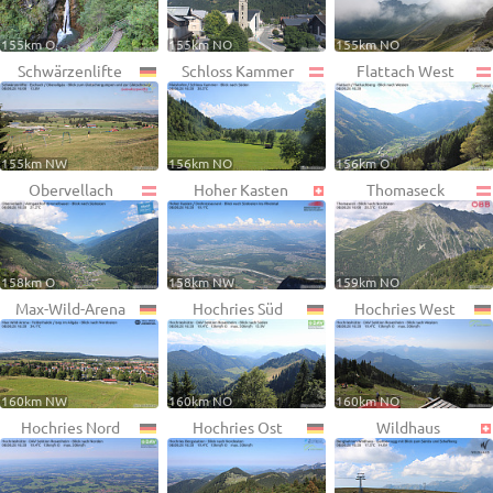
155km O
155km NO
155km NO
Schwärzenlifte
Schloss Kammer
Flattach West
155km NW
156km NO
156km O
Obervellach
Hoher Kasten
Thomaseck
158km O
158km NW
159km NO
Max-Wild-Arena
Hochries Süd
Hochries West
160km NW
160km NO
160km NO
Hochries Nord
Hochries Ost
Wildhaus