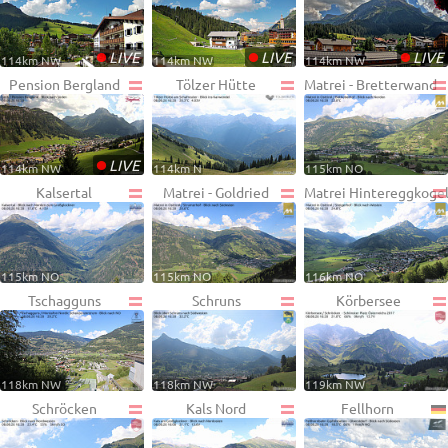
•
•
•
LIVE
LIVE
LIVE
114km NW
114km NW
114km NW
Pension Bergland
Tölzer Hütte
Matrei - Bretterwand
•
LIVE
114km NW
114km N
115km NO
Kalsertal
Matrei - Goldried
Matrei Hintereggkoge
115km NO
115km NO
116km NO
Tschagguns
Schruns
Körbersee
118km NW
118km NW
119km NW
Schröcken
Kals Nord
Fellhorn