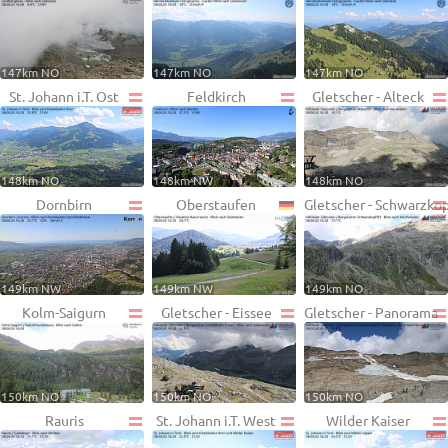
147km NO
147km NO
147km NO
St. Johann i.T. Ost
Feldkirch
Gletscher - Alteck
148km NO
148km NW
148km NO
Dornbirn
Oberstaufen
Gletscher - Schwarzko
149km NW
149km NW
149km NO
Kolm-Saigurn
Gletscher - Eissee
Gletscher - Panorama
150km NO
150km NO
150km NO
Rauris
St. Johann i.T. West
Wilder Kaiser