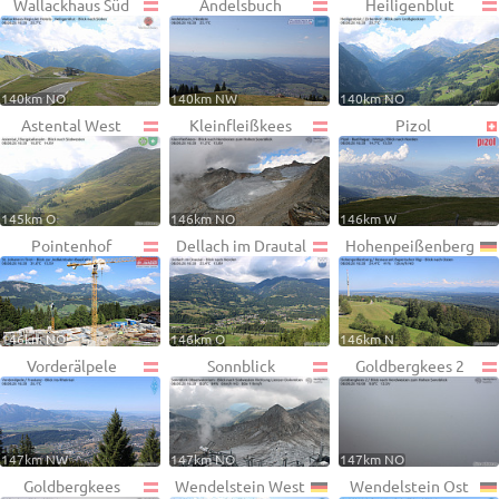
Wallackhaus Süd
Andelsbuch
Heiligenblut
140km NO
140km NW
140km NO
Astental West
Kleinfleißkees
Pizol
145km O
146km NO
146km W
Pointenhof
Dellach im Drautal
Hohenpeißenberg
146km NO
146km O
146km N
Vorderälpele
Sonnblick
Goldbergkees 2
147km NW
147km NO
147km NO
Goldbergkees
Wendelstein West
Wendelstein Ost