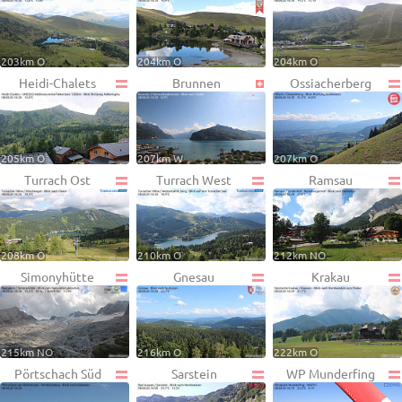
203km O
204km O
204km O
Heidi-Chalets
Brunnen
Ossiacherberg
205km O
207km W
207km O
Turrach Ost
Turrach West
Ramsau
208km O
210km O
212km NO
Simonyhütte
Gnesau
Krakau
215km NO
216km O
222km O
Pörtschach Süd
Sarstein
WP Munderfing