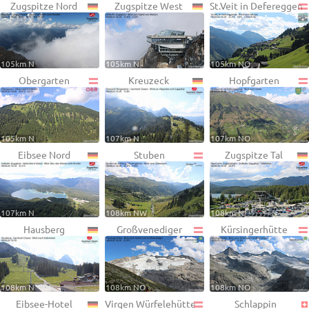
Zugspitze Nord
Zugspitze West
St.Veit in Defereggen
105km N
105km N
105km NO
Obergarten
Kreuzeck
Hopfgarten
105km N
107km N
107km NO
Eibsee Nord
Stuben
Zugspitze Tal
107km N
108km NW
108km N
Hausberg
Großvenediger
Kürsingerhütte
108km N
108km NO
108km NO
Eibsee-Hotel
Virgen Würfelehütte
Schlappin