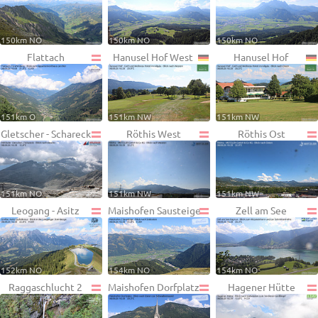
150km NO
150km NO
150km NO
Flattach
Hanusel Hof West
Hanusel Hof
151km O
151km NW
151km NW
Gletscher - Schareck
Röthis West
Röthis Ost
151km NO
151km NW
151km NW
Leogang - Asitz
Maishofen Sausteige
Zell am See
152km NO
154km NO
154km NO
Raggaschlucht 2
Maishofen Dorfplatz
Hagener Hütte