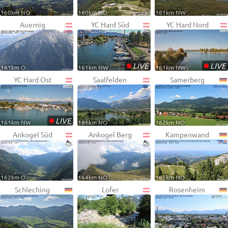
160km NO
160km NO
161km NW
Auernig
YC Hard Süd
YC Hard Nord
•
•
LIVE
LIVE
161km O
161km NW
161km NW
YC Hard Ost
Saalfelden
Samerberg
•
LIVE
161km NW
161km NO
162km NO
Ankogel Süd
Ankogel Berg
Kampenwand
162km O
164km NO
165km NO
Schleching
Lofer
Rosenheim