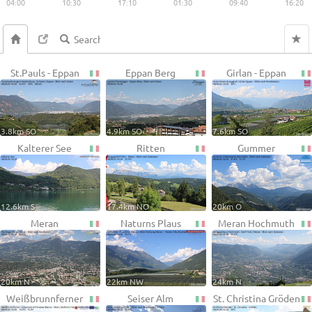
04:00
10:30
17:10
01:30
09:40
16:20
St.Pauls - Eppan
Eppan Berg
Girlan - Eppan
3.8km SO
4.9km SO
7.6km SO
Kalterer See
Ritten
Gummer
12.6km S
17.4km NO
20km O
Meran
Naturns Plaus
Meran Hochmuth
20km N
22km NW
24km N
Weißbrunnferner
Seiser Alm
St. Christina Gröden