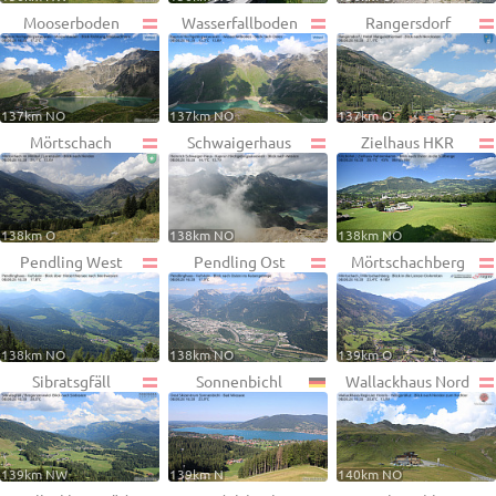
Mooserboden
Wasserfallboden
Rangersdorf
137km NO
137km NO
137km O
Mörtschach
Schwaigerhaus
Zielhaus HKR
138km O
138km NO
138km NO
Pendling West
Pendling Ost
Mörtschachberg
138km NO
138km NO
139km O
Sibratsgfäll
Sonnenbichl
Wallackhaus Nord
139km NW
139km N
140km NO