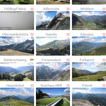
129km NW
129km NO
130km O
Feldkopf West
Adlersruhe
Winklern
130km O
130km NO
133km O
Oberwalderhütte
Damüls
Ederplan
133km NO
133km NW
134km O
Balderschwang
Freiwandeck
Furkajoch
134km NW
134km NO
136km NW
Hasenbühel
Starthaus HKR
Polinik
136km NW
136km NO
136km O