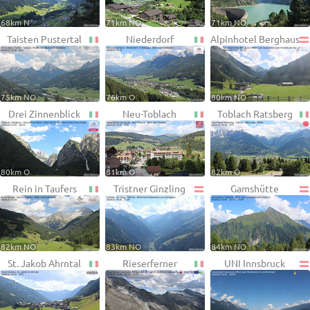
68km N
71km NO
71km NO
Taisten Pustertal
Niederdorf
Alpinhotel Berghaus
75km NO
76km O
80km NO
Drei Zinnenblick
Neu-Toblach
Toblach Ratsberg
80km O
81km O
82km O
Rein in Taufers
Tristner Ginzling
Gamshütte
82km NO
83km NO
84km NO
St. Jakob Ahrntal
Rieserferner
UNI Innsbruck