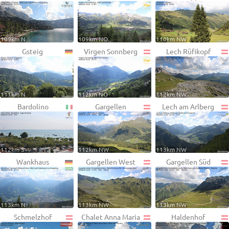
109km N
109km NO
110km NW
Gsteig
Virgen Sonnberg
Lech Rüfikopf
111km N
112km NO
112km NW
Bardolino
Gargellen
Lech am Arlberg
112km S
112km NW
113km NW
Wankhaus
Gargellen West
Gargellen Süd
113km N
113km NW
113km NW
Schmelzhof
Chalet Anna Maria
Haldenhof