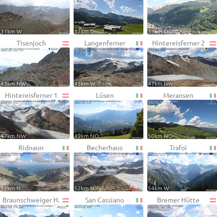
31km W
37km O
39km O
Tisenjoch
Langenferner
Hintereisferner 2
43km NW
45km W
47km NW
Hintereisferner 1
Lüsen
Meransen
47km NW
49km NO
50km NO
Ridnaun
Becherhaus
Trafoi
52km N
52km N
54km W
Braunschweiger H.
San Cassiano
Bremer Hütte