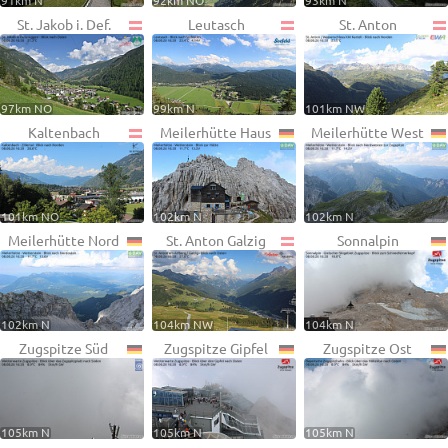
91km N
92km NO
93km N
St. Jakob i. Def.
Leutasch
St. Anton
97km NO
99km N
101km NW
Kaltenbach
Meilerhütte Haus
Meilerhütte West
101km NO
102km N
102km N
Meilerhütte Nord
St. Anton Galzig
Sonnalpin
102km N
104km NW
104km N
Zugspitze Süd
Zugspitze Gipfel
Zugspitze Ost
105km N
105km N
105km N