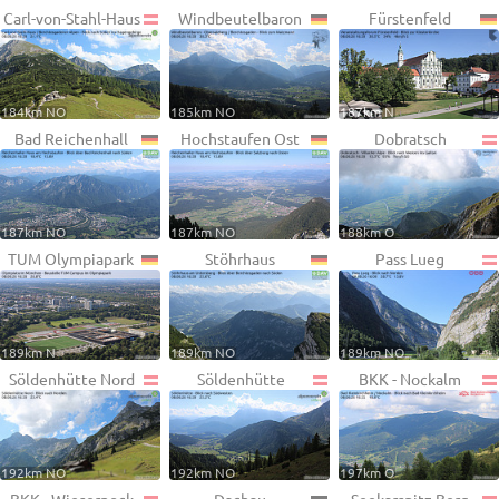
Carl-von-Stahl-Haus
Windbeutelbaron
Fürstenfeld
184km NO
185km NO
187km N
Bad Reichenhall
Hochstaufen Ost
Dobratsch
187km NO
187km NO
188km O
TUM Olympiapark
Stöhrhaus
Pass Lueg
189km N
189km NO
189km NO
Söldenhütte Nord
Söldenhütte
BKK - Nockalm
192km NO
192km NO
197km O