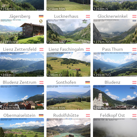
125km O
125km NW
126km N
Jägersberg
Lucknerhaus
Glocknerwinkel
127km NW
127km NO
127km NO
Lienz Zettersfeld
Lienz Faschingalm
Pass Thurn
128km O
128km O
129km NO
Bludenz Zentrum
Sonthofen
Bludenz
129km NW
129km NW
129km NW
Obermaiselstein
Rudolfshütte
Feldkopf Ost