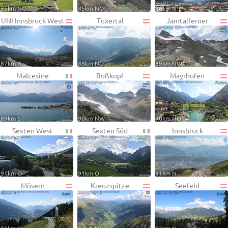
85km NO
85km NO
86km N
UNI Innsbruck West
Tuxertal
Jamtalferner
87km N
88km NO
89km NW
Malcesine
Rußkopf
Mayrhofen
89km S
90km NW
90km NO
Sexten West
Sexten Süd
Innsbruck
91km O
91km O
91km N
Mösern
Kreuzspitze
Seefeld