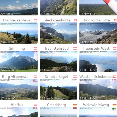
224km O
225km NO
232km NO
Hochleckenhaus
Glecksteinhütte
Konkordiahütte
234km NO
238km W
242km W
Grimming
Traunstein Süd
Traunstein West
244km NO
251km NO
251km NO
Burg Altpernstein
Schulterkogel
Wald am Schoberpass
271km NO
275km O
283km NO
Hieflau
Grandsberg
Waldwipfelweg