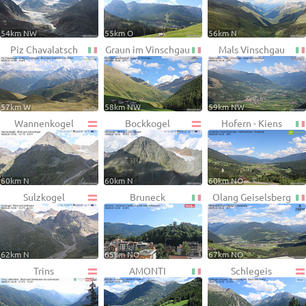
54km NW
55km O
56km N
Piz Chavalatsch
Graun im Vinschgau
Mals Vinschgau
57km W
58km NW
59km NW
Wannenkogel
Bockkogel
Hofern - Kiens
60km N
60km N
60km NO
Sulzkogel
Bruneck
Olang Geiselsberg
62km N
65km NO
67km NO
Trins
AMONTI
Schlegeis