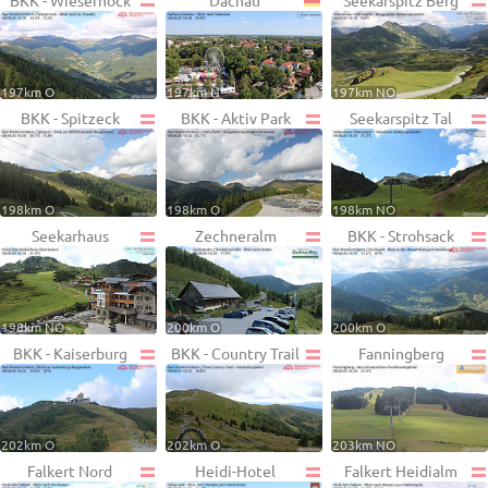
BKK - Wiesernock
Dachau
Seekarspitz Berg
197km O
197km N
197km NO
BKK - Spitzeck
BKK - Aktiv Park
Seekarspitz Tal
198km O
198km O
198km NO
Seekarhaus
Zechneralm
BKK - Strohsack
198km NO
200km O
200km O
BKK - Kaiserburg
BKK - Country Trail
Fanningberg
202km O
202km O
203km NO
Falkert Nord
Heidi-Hotel
Falkert Heidialm