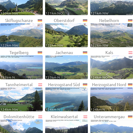
120km NW
121km NO
121km NW
Skiflugschanze
Oberstdorf
Nebelhorn
122km NW
122km NW
122km NW
Tegelberg
Jachenau
Kals
123km N
123km N
124km NO
Tannheimertal
Herzogstand Süd
Herzogstand Nord
124km NW
124km N
124km N
Dolomitenhütte
Kleinwalsertal
Unterammergau