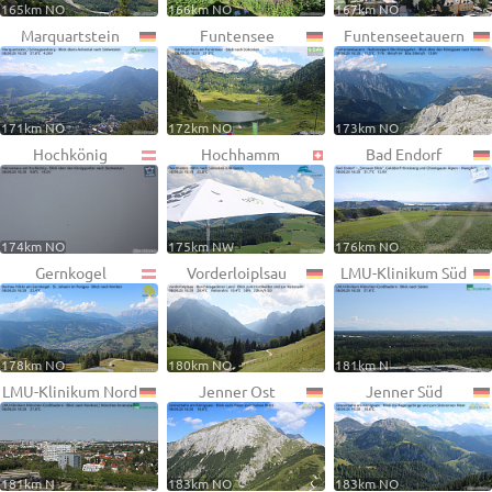
165km NO
166km NO
167km NO
Marquartstein
Funtensee
Funtenseetauern
171km NO
172km NO
173km NO
Hochkönig
Hochhamm
Bad Endorf
174km NO
175km NW
176km NO
Gernkogel
Vorderloiplsau
LMU-Klinikum Süd
178km NO
180km NO
181km N
LMU-Klinikum Nord
Jenner Ost
Jenner Süd
181km N
183km NO
183km NO