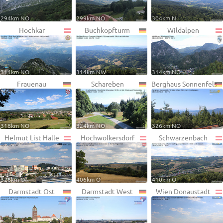
294km NO
299km NO
304km N
Hochkar
Buchkopfturm
Wildalpen
311km NO
314km NW
314km NO
Frauenau
Schareben
Berghaus Sonnenfels
318km NO
324km NO
326km NO
Helmut List Halle
Hochwolkersdorf
Schwarzenbach
326km O
406km O
410km O
Darmstadt Ost
Darmstadt West
Wien Donaustadt