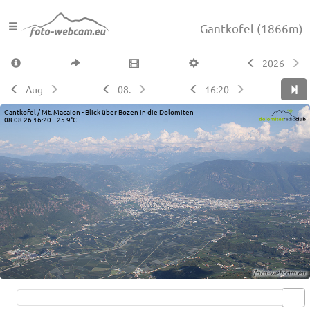
Gantkofel
(1866m)
2026
Aug
08.
16:20
Gantkofel / Mt. Macaion - Blick über Bozen in die Dolomiten
08.08.26 16:20 25.9°C
Live video available →
View