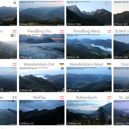
86km SO
86km SW
87km SO
en
Pendling Ost
Pendling West
St.Veit
89km W
89km W
89km SW
Wendelstein Ost
Wendelstein West
Oss
99km W
99km W
101km S
er
Hieflau
Kaltenbach
St. J
108km O
109km W
109km S