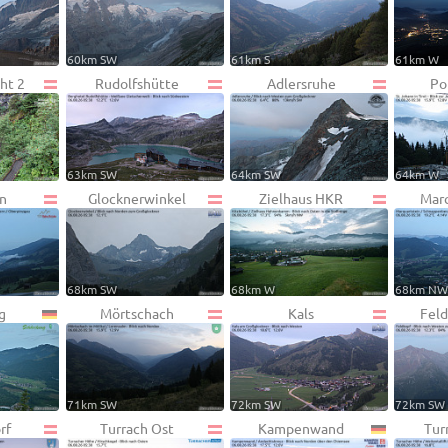
60km SW
61km S
61km W
ht 2
Rudolfshütte
Adlersruhe
Po
63km SW
64km SW
64km W
n
Glocknerwinkel
Zielhaus HKR
Marq
68km SW
68km W
68km N
g
Mörtschach
Kals
Feld
71km SW
72km SW
72km SW
rf
Turrach Ost
Kampenwand
Tur