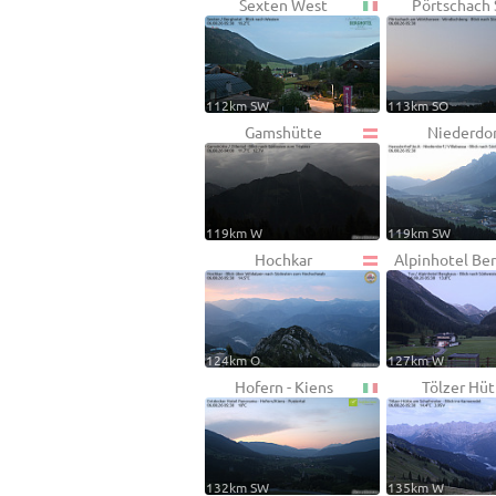
Sexten West
Pörtschach
112km SW
113km SO
Gamshütte
Niederdo
119km W
119km SW
Hochkar
Alpinhotel Be
124km O
127km W
Hofern - Kiens
Tölzer Hüt
132km SW
135km W