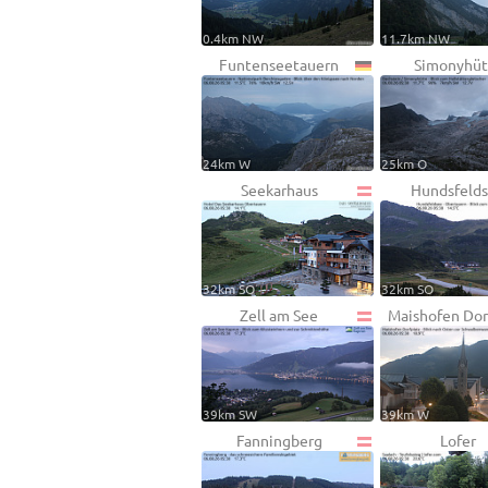
0.4km NW
11.7km NW
Funtenseetauern
Simonyhüt
24km W
25km O
Seekarhaus
Hundsfeld
32km SO
32km SO
Zell am See
Maishofen Dor
39km SW
39km W
Fanningberg
Lofer