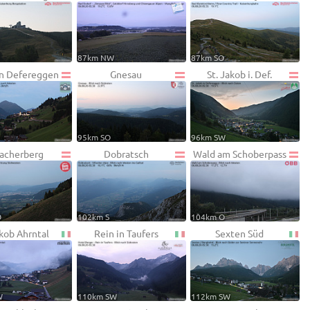
87km NW
87km SO
 in Defereggen
Gnesau
St. Jakob i. Def.
95km SO
96km SW
iacherberg
Dobratsch
Wald am Schoberpass
O
102km S
104km O
akob Ahrntal
Rein in Taufers
Sexten Süd
W
110km SW
112km SW