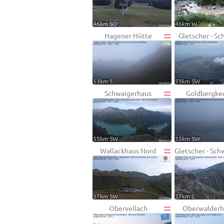
46km SO
46km W
Hagener Hütte
Gletscher - Sc
53km S
53km SW
Schwaigerhaus
Goldbergke
55km SW
55km SW
Wallackhaus Nord
Gletscher - Sch
57km SW
57km S
Obervellach
Oberwalderh