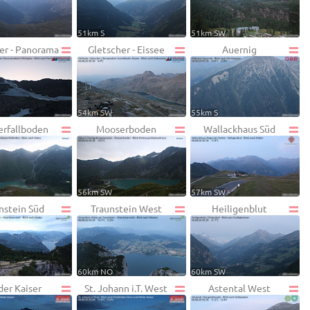
51km S
51km SW
er - Panorama
Gletscher - Eissee
Auernig
54km SW
55km S
erfallboden
Mooserboden
Wallackhaus Süd
56km SW
57km SW
nstein Süd
Traunstein West
Heiligenblut
60km NO
60km SW
der Kaiser
St. Johann i.T. West
Astental West