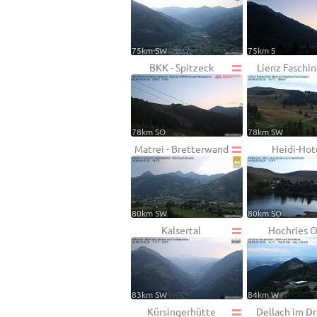
75km SW
75km S
BKK - Spitzeck
Lienz Faschi
78km SO
78km SW
Matrei - Bretterwand
Heidi-Hot
80km SW
80km SO
Kalsertal
Hochries O
83km SW
84km W
Kürsingerhütte
Dellach im Dr