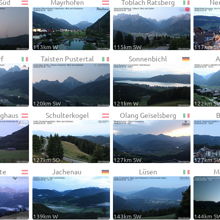
 Süd
Mayrhofen
Toblach Ratsberg
Neu
113km W
115km SW
117km S
rf
Taisten Pustertal
Sonnenbichl
A
120km SW
121km W
122km S
rghaus
Schulterkogel
Olang Geiselsberg
B
127km SO
127km SW
127km S
te
Jachenau
Lüsen
M
139km W
143km SW
144km S