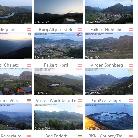
78km SO
78km SW
derplan
Burg Altpernstein
Falkert Heidialm
79km NO
79km SO
di-Chalets
Falkert Nord
Virgen Sonnberg
80km SO
81km SW
ries West
Virgen Würfelehütte
Großvenediger
84km SW
85km SW
 Kaiserburg
Bad Endorf
BKK - Country Trail