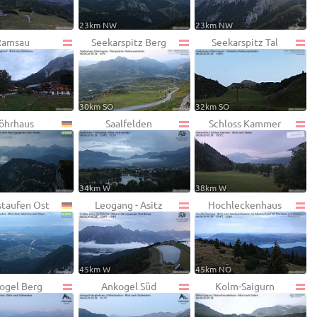
W
23km NW
23km NW
Ramsau
Seekarspitz Berg
Seekarspitz Tal
30km SO
32km SO
öhrhaus
Saalfelden
Schloss Kammer
W
34km W
38km W
taufen Ost
Leogang - Asitz
Hochleckenhaus
W
45km W
45km NO
ogel Berg
Ankogel Süd
Kolm-Saigurn