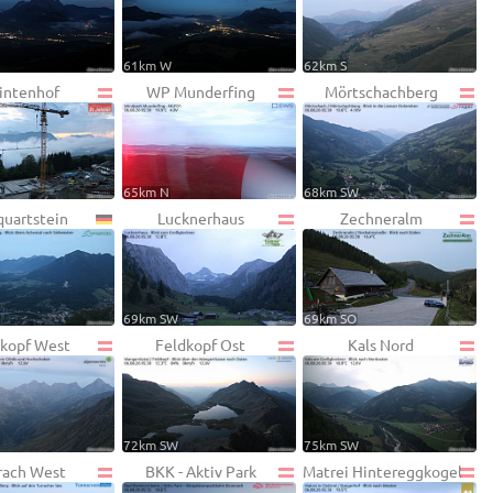
61km W
62km S
intenhof
WP Munderfing
Mörtschachberg
65km N
68km SW
uartstein
Lucknerhaus
Zechneralm
W
69km SW
69km SO
kopf West
Feldkopf Ost
Kals Nord
72km SW
75km SW
rach West
BKK - Aktiv Park
Matrei Hintereggkogel