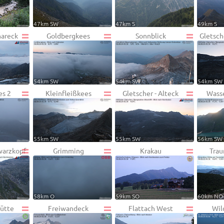
47km SW
47km S
49km S
hareck
Goldbergkees
Sonnblick
Gletsch
54km SW
54km SW
54km SW
es 2
Kleinfleißkees
Gletscher - Alteck
Wass
55km SW
55km SW
56km SW
warzkopf
Grimming
Krakau
Trau
58km O
59km SO
60km NO
ütte
Freiwandeck
Flattach West
Wil