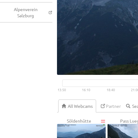
Alpenverein
Salzburg
13:50
16:10
18:40
21:0
All Webcams
Partner
Söldenhütte
Pass Lue