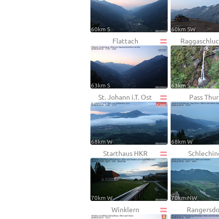
60km S
60km SW
Flattach
Raggaschluc
63km S
63km S
St. Johann i.T. Ost
Pass Thur
68km W
68km W
Starthaus HKR
Schlechin
70km W
70km NW
Winklern
Rangersdo