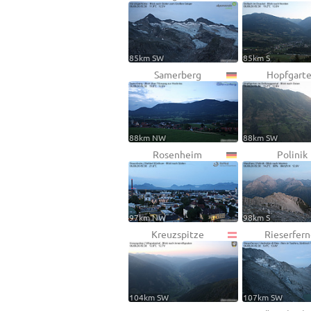
85km SW
85km S
Samerberg
Hopfgart
88km NW
88km SW
Rosenheim
Polinik
97km NW
98km S
Kreuzspitze
Rieserfern
104km SW
107km SW