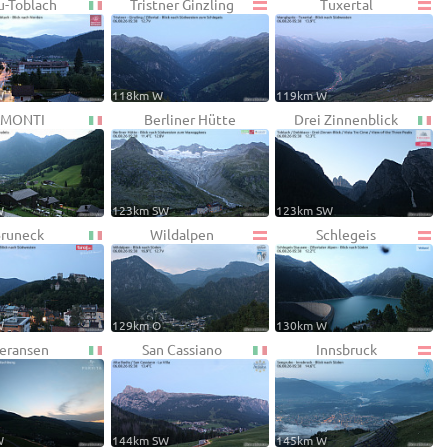
-Toblach
Tristner Ginzling
Tuxertal
W
118km W
119km W
MONTI
Berliner Hütte
Drei Zinnenblick
W
123km SW
123km SW
runeck
Wildalpen
Schlegeis
W
129km O
130km W
eransen
San Cassiano
Innsbruck
W
144km SW
145km W