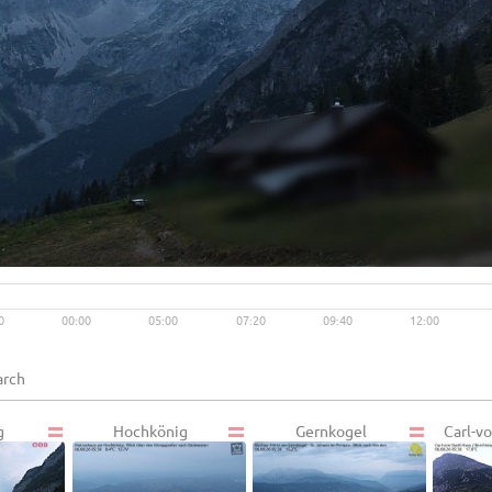
Live video available →
View
0
00:00
05:00
07:20
09:40
12:00
g
Hochkönig
Gernkogel
Carl-v