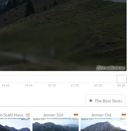
14:20
16:50
19:10
21:30
01:30
05:30
The Best Shots
on-Stahl-Haus
Jenner Süd
Jenner Ost