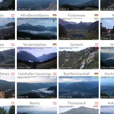
18.6km W
20km S
21km N
te
Windbeutelbaron
Funtensee
25km NW
27km W
27km O
see
Vorderloiplsau
Sarstein
St
33km NW
33km NO
33km N
fplatz
Maishofen Sausteige
Bad Reichenhall
Hochs
41km W
45km NW
45km N
Rauris
Thomaseck
Ank