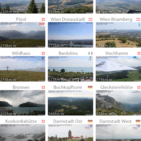
254km W
257km O
261km W
Pizol
Wien Donaustadt
Wien Bisamberg
270km W
272km O
272km O
Wildhaus
Bardolino
Hochhamm
274km W
275km SW
279km W
Brunnen
Buchkopfturm
Glecksteinhütte
332km W
366km W
379km W
Konkordiahütte
Darmstadt Ost
Darmstadt West