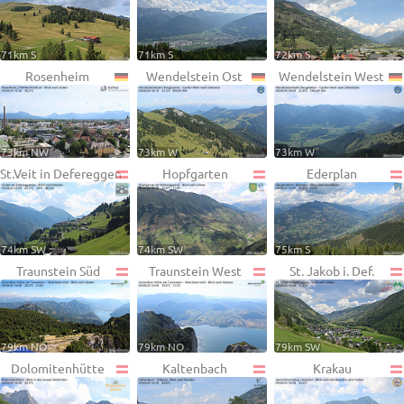
71km S
71km S
72km S
Rosenheim
Wendelstein Ost
Wendelstein West
73km NW
73km W
73km W
St.Veit in Defereggen
Hopfgarten
Ederplan
74km SW
74km SW
75km S
Traunstein Süd
Traunstein West
St. Jakob i. Def.
79km NO
79km NO
79km SW
Dolomitenhütte
Kaltenbach
Krakau