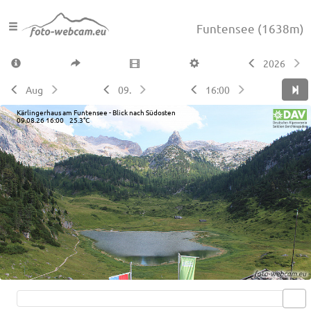
Funtensee
(1638m)
2026
Aug
09.
16:00
Kärlingerhaus am Funtensee - Blick nach Südosten
09.08.26 16:00 25.3°C
Live video available →
View