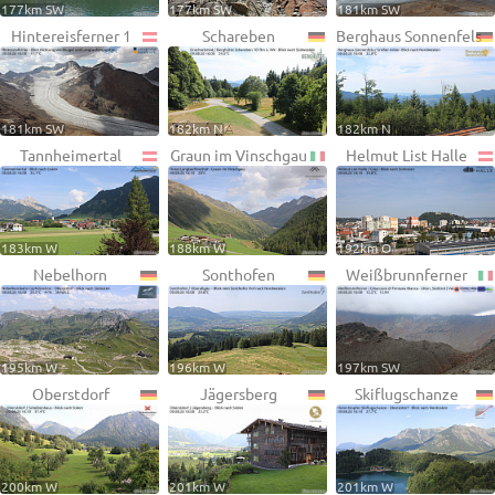
177km SW
177km SW
181km SW
Hintereisferner 1
Schareben
Berghaus Sonnenfels
181km SW
182km N
182km N
Tannheimertal
Graun im Vinschgau
Helmut List Halle
183km W
188km W
192km O
Nebelhorn
Sonthofen
Weißbrunnferner
195km W
196km W
197km SW
Oberstdorf
Jägersberg
Skiflugschanze
200km W
201km W
201km W