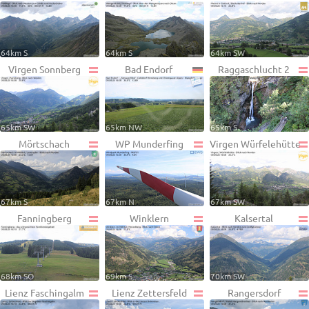
64km S
64km S
64km SW
Virgen Sonnberg
Bad Endorf
Raggaschlucht 2
65km SW
65km NW
65km S
Mörtschach
WP Munderfing
Virgen Würfelehütte
67km S
67km N
67km SW
Fanningberg
Winklern
Kalsertal
68km SO
69km S
70km SW
Lienz Faschingalm
Lienz Zettersfeld
Rangersdorf