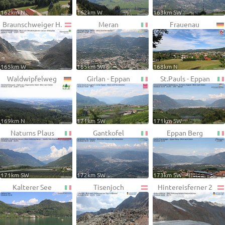
162km N
162km W
163km SW
Braunschweiger H.
Meran
Frauenau
165km W
165km SW
168km N
Waldwipfelweg
Girlan - Eppan
St.Pauls - Eppan
169km N
171km SW
171km SW
Naturns Plaus
Gantkofel
Eppan Berg
171km SW
172km SW
173km SW
Kalterer See
Tisenjoch
Hintereisferner 2