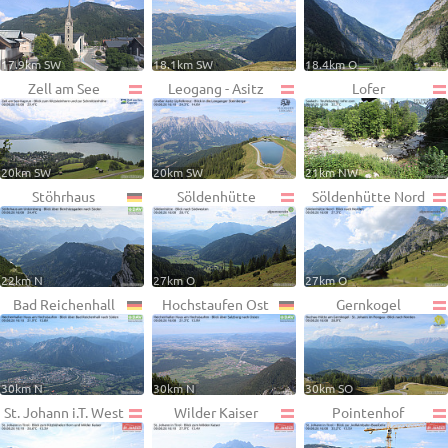
17.9km SW
18.1km SW
18.4km O
Zell am See
Leogang - Asitz
Lofer
20km SW
20km SW
21km NW
Stöhrhaus
Söldenhütte
Söldenhütte Nord
22km N
27km O
27km O
Bad Reichenhall
Hochstaufen Ost
Gernkogel
30km N
30km N
30km SO
St. Johann i.T. West
Wilder Kaiser
Pointenhof