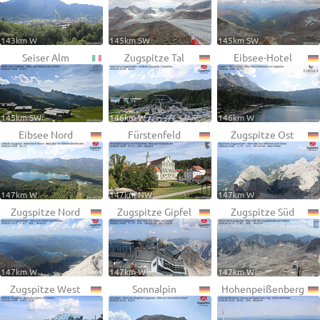
143km W
145km SW
145km SW
Seiser Alm
Zugspitze Tal
Eibsee-Hotel
145km SW
146km W
146km W
Eibsee Nord
Fürstenfeld
Zugspitze Ost
147km W
147km NW
147km W
Zugspitze Nord
Zugspitze Gipfel
Zugspitze Süd
147km W
147km W
147km W
Zugspitze West
Sonnalpin
Hohenpeißenberg