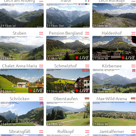
Lech am Arlberg
Trafoi
Lech Rüfikopf
211km W
211km SW
211km W
Stuben
Pension Bergland
Haldenhof
•
•
LIVE
LIVE
212km W
213km W
213km W
Chalet Anna Maria
Schmelzhof
Körbersee
•
•
LIVE
LIVE
213km W
213km W
214km W
Schröcken
Oberstaufen
Max-Wild-Arena
216km W
217km W
219km W
Sibratsgfäll
Rußkopf
Jamtalferner