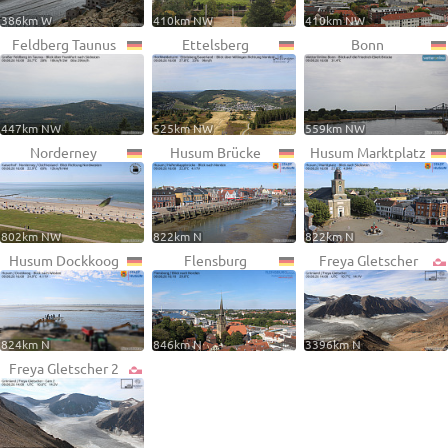
386km W
410km NW
410km NW
Feldberg Taunus
Ettelsberg
Bonn
447km NW
525km NW
559km NW
Norderney
Husum Brücke
Husum Marktplatz
802km NW
822km N
822km N
Husum Dockkoog
Flensburg
Freya Gletscher
824km N
846km N
3396km N
Freya Gletscher 2