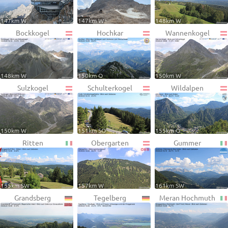
147km W
147km W
148km W
Bockkogel
Hochkar
Wannenkogel
148km W
150km O
150km W
Sulzkogel
Schulterkogel
Wildalpen
150km W
151km SO
155km O
Ritten
Obergarten
Gummer
155km SW
157km W
161km SW
Grandsberg
Tegelberg
Meran Hochmuth