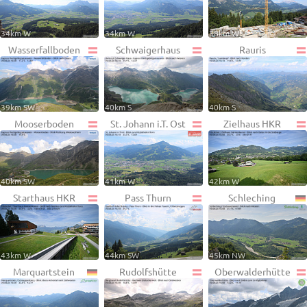
34km W
34km W
38km W
Wasserfallboden
Schwaigerhaus
Rauris
39km SW
40km S
40km S
Mooserboden
St. Johann i.T. Ost
Zielhaus HKR
40km SW
41km W
42km W
Starthaus HKR
Pass Thurn
Schleching
43km W
44km SW
45km NW
Marquartstein
Rudolfshütte
Oberwalderhütte