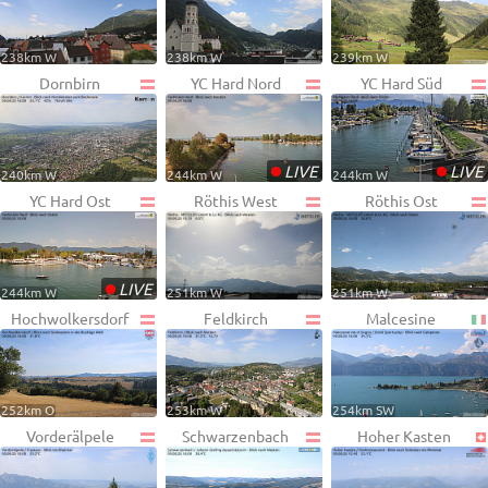
238km W
238km W
239km W
Dornbirn
YC Hard Nord
YC Hard Süd
•
•
LIVE
LIVE
240km W
244km W
244km W
YC Hard Ost
Röthis West
Röthis Ost
•
LIVE
244km W
251km W
251km W
Hochwolkersdorf
Feldkirch
Malcesine
252km O
253km W
254km SW
Vorderälpele
Schwarzenbach
Hoher Kasten