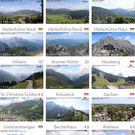
135km W
135km W
136km W
Meilerhütte West
Meilerhütte Nord
Meilerhütte Haus
136km W
136km W
136km W
Mösern
Bremer Hütte
Hausberg
137km W
138km SW
139km W
St. Christina Gröden
Kreuzeck
Dachau
139km SW
140km W
141km NW
Unterammergau
Becherhaus
Ridnaun