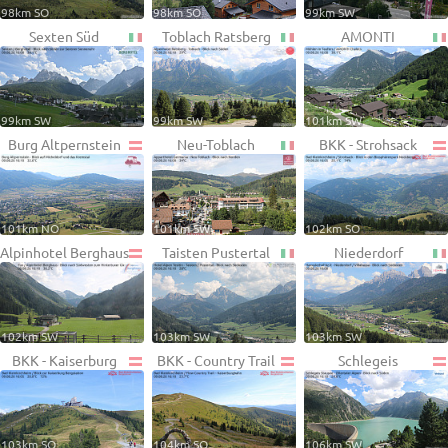
98km SO
98km SO
99km SW
Sexten Süd
Toblach Ratsberg
AMONTI
99km SW
99km SW
101km SW
Burg Altpernstein
Neu-Toblach
BKK - Strohsack
101km NO
101km SW
102km SO
Alpinhotel Berghaus
Taisten Pustertal
Niederdorf
102km SW
103km SW
103km SW
BKK - Kaiserburg
BKK - Country Trail
Schlegeis
103km SO
104km SO
106km SW