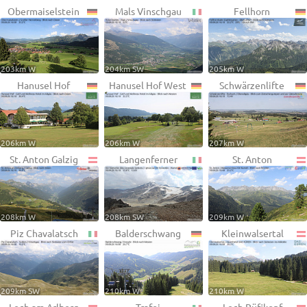
Obermaiselstein
Mals Vinschgau
Fellhorn
203km W
204km SW
205km W
Hanusel Hof
Hanusel Hof West
Schwärzenlifte
206km W
206km W
207km W
St. Anton Galzig
Langenferner
St. Anton
208km W
208km SW
209km W
Piz Chavalatsch
Balderschwang
Kleinwalsertal
209km SW
210km W
210km W