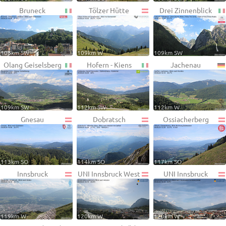
Bruneck
Tölzer Hütte
Drei Zinnenblick
108km SW
109km W
109km SW
Olang Geiselsberg
Hofern - Kiens
Jachenau
109km SW
112km SW
112km W
Gnesau
Dobratsch
Ossiacherberg
113km SO
114km SO
117km SO
Innsbruck
UNI Innsbruck West
UNI Innsbruck
119km W
120km W
120km W