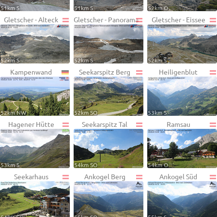
51km S
51km S
52km O
Gletscher - Alteck
Gletscher - Panorama
Gletscher - Eissee
52km S
52km S
52km S
Kampenwand
Seekarspitz Berg
Heiligenblut
52km NW
52km SO
53km S
Hagener Hütte
Seekarspitz Tal
Ramsau
53km S
54km SO
54km O
Seekarhaus
Ankogel Berg
Ankogel Süd