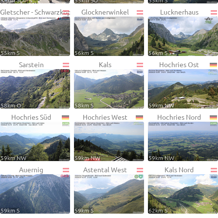
54km SO
55km SO
55km S
Gletscher - Schwarzkopf
Glocknerwinkel
Lucknerhaus
55km S
56km S
56km S
Sarstein
Kals
Hochries Ost
58km O
58km S
59km NW
Hochries Süd
Hochries West
Hochries Nord
59km NW
59km NW
59km NW
Auernig
Astental West
Kals Nord
59km S
59km S
62km S