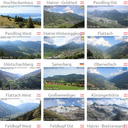
Hochleckenhaus
Matrei - Goldried
Pendling Ost
62km NO
63km SW
63km W
Pendling West
Matrei Hintereggkogel
Flattach
63km W
63km SW
63km S
Mörtschachberg
Samerberg
Obervellach
63km S
63km NW
63km S
Flattach West
Großvenediger
Kürsingerhütte
63km S
63km SW
63km SW
Feldkopf West
Feldkopf Ost
Matrei - Bretterwand