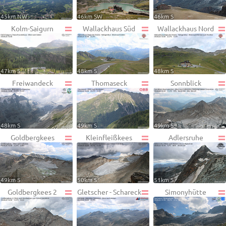
45km NW
46km SW
46km S
Kolm-Saigurn
Wallackhaus Süd
Wallackhaus Nord
47km S
48km S
48km S
Freiwandeck
Thomaseck
Sonnblick
48km S
49km S
49km S
Goldbergkees
Kleinfleißkees
Adlersruhe
49km S
50km S
51km S
Goldbergkees 2
Gletscher - Schareck
Simonyhütte