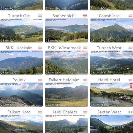
94km W
94km SW
94km SO
Turrach Ost
Sonnenbichl
Gamshütte
95km SO
95km W
95km SW
BKK - Nockalm
BKK - Wiesernock
Turrach West
96km SO
96km SO
96km SO
Polinik
Falkert Heidialm
Heidi-Hotel
96km S
97km SO
98km SO
Falkert Nord
Heidi-Chalets
Sexten West