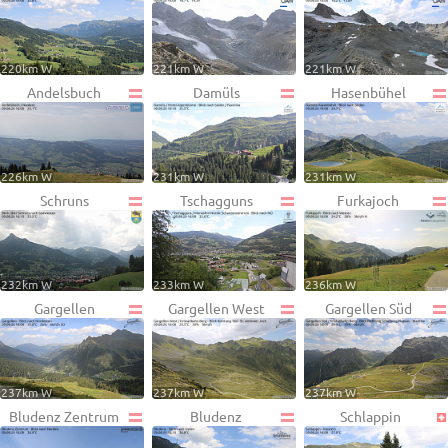
220km W
221km W
221km W
Andelsbuch
Damüls
Hasenbühel
226km W
231km W
231km W
Schruns
Tschagguns
Furkajoch
232km W
233km W
236km W
Gargellen
Gargellen West
Gargellen Süd
237km W
237km W
237km W
Bludenz Zentrum
Bludenz
Schlappin