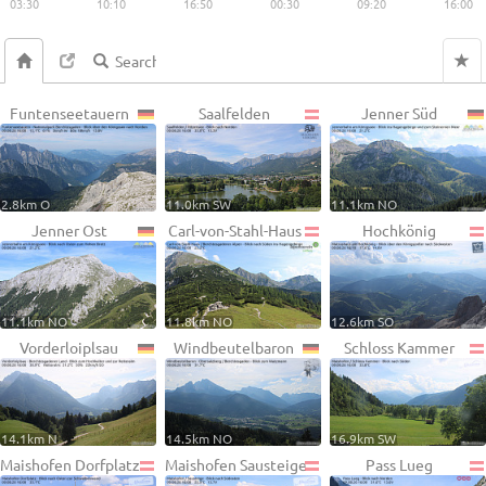
03:30
10:10
16:50
00:30
09:20
16:00
Funtenseetauern
Saalfelden
Jenner Süd
2.8km O
11.0km SW
11.1km NO
Jenner Ost
Carl-von-Stahl-Haus
Hochkönig
11.1km NO
11.8km NO
12.6km SO
Vorderloiplsau
Windbeutelbaron
Schloss Kammer
14.1km N
14.5km NO
16.9km SW
Maishofen Dorfplatz
Maishofen Sausteige
Pass Lueg