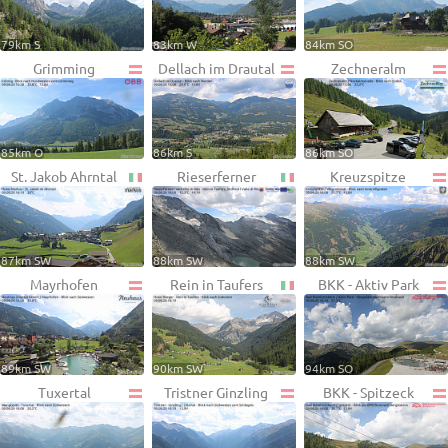
79km S
83km W
84km SO
Grimming
Dellach im Drautal
Zechneralm
85km O
86km S
86km SO
St. Jakob Ahrntal
Rieserferner
Kreuzspitze
87km SW
88km SW
88km SW
Mayrhofen
Rein in Taufers
BKK - Aktiv Park
89km SW
90km SW
94km SO
Tuxertal
Tristner Ginzling
BKK - Spitzeck