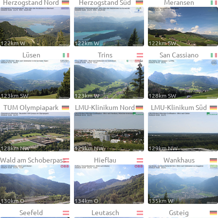
Herzogstand Nord
Herzogstand Süd
Meransen
122km W
122km W
122km SW
Lüsen
Trins
San Cassiano
123km SW
123km W
128km SW
TUM Olympiapark
LMU-Klinikum Nord
LMU-Klinikum Süd
128km NW
129km NW
129km NW
Wald am Schoberpass
Hieflau
Wankhaus
130km O
134km O
135km W
Seefeld
Leutasch
Gsteig