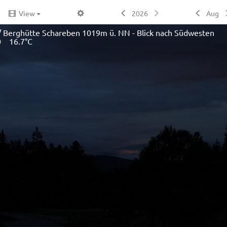
View
2026
Aug
 / Berghütte Schareben 1019m ü. NN - Blick nach Südwesten
0 16.7°C