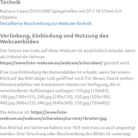
Technik
Kamera: Canon EOS1200D Spiegelreflex mit EF-S 18-55mm IS II
Objektiv
Detaillierte Beschreibung zur Webcam-Technik
Verlinkung, Einbindung und Nutzung des
Webcambildes
Das Setzen von Links auf diese Webcam ist ausdrücklich erlaubt, wenn
als Linkziel die Adresse
https://www.foto-webcam.eu/webcam/schareben/
genutzt wird.
Eine Live-Einbindung des Kamerabildes ist erlaubt, wenn bei einem
Klick auf das Bild obiger Link geöffnet wird. Für diesen Zweck stehen
Momentanbilder mit konstantem Namen zur Verfügung, die in
verschiedenen Auflösungen vorliegen: 150.jpg (150x85),
180.jpg (180x101), 240.jpg (240x135), 320.jpg (320x180),
400.jpg (400x225), 640.jpg (640x360), 720.jpg (720x405)
Die Adresse ist:
https://www.foto-
webcam.eu/webcam/schareben/current/<breite>.jpg
Das Bild hat ein Seitenverhältnis von 16:9 und muss so auch angezeigt
werden. Eine Streckung oder Beschneidung des Bildes ist untersagt.