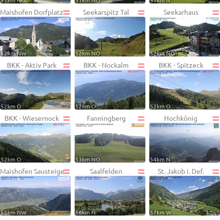
51km NO
51km NO
51km N
Maishofen Dorfplatz
Seekarspitz Tal
Seekarhaus
52km NW
52km NO
52km NO
BKK - Aktiv Park
BKK - Nockalm
BKK - Spitzeck
52km O
52km O
52km O
BKK - Wiesernock
Fanningberg
Hochkönig
52km O
53km NO
54km N
Maishofen Sausteige
Saalfelden
St. Jakob i. Def.
55km NW
56km N
57km W