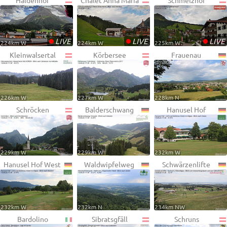
Haldenhof
Chalet Anna Maria
Schmelzhof
•
•
•
LIVE
LIVE
LIVE
224km W
224km W
225km W
Kleinwalsertal
Körbersee
Frauenau
226km W
227km W
228km N
Schröcken
Balderschwang
Hanusel Hof
229km W
229km W
232km W
Hanusel Hof West
Waldwipfelweg
Schwärzenlifte
232km W
232km N
234km NW
Bardolino
Sibratsgfäll
Schruns