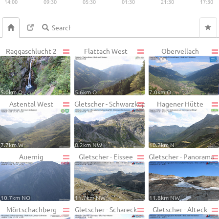
14:00
09:30
05:30
01:30
21:30
17:30
Raggaschlucht 2
Flattach West
Obervellach
5.0km O
5.6km O
7.0km O
Astental West
Gletscher - Schwarzkopf
Hagener Hütte
7.7km W
8.2km NW
10.2km N
Auernig
Gletscher - Eissee
Gletscher - Panorama
10.7km NO
11.7km NW
11.8km NW
Mörtschachberg
Gletscher - Schareck
Gletscher - Alteck