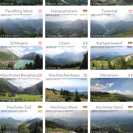
99km W
100km NW
102km NW
Pendling West
Marquartstein
Tuxertal
102km NW
102km NW
102km W
Schlegeis
Lüsen
Kampenwand
105km W
105km W
106km NW
Alpinhotel Berghaus
Hochleckenhaus
Meransen
107km W
107km N
108km W
Hochries Süd
Hochries West
Hochries Nord
110km NW
110km NW
110km NW