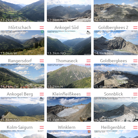
12.2km W
12.3km N
12.8km NW
Mörtschach
Ankogel Süd
Goldbergkees 2
13.0km W
13.3km NO
14.1km NW
Rangersdorf
Thomaseck
Goldbergkees
14.7km SW
15.2km N
15.4km NW
Ankogel Berg
Kleinfleißkees
Sonnblick
15.8km NO
15.9km NW
15.9km NW
Kolm-Saigurn
Winklern
Heiligenblut