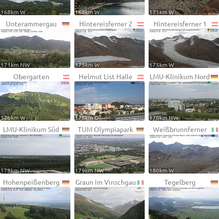
168km W
168km W
171km W
Unterammergau
Hintereisferner 2
Hintereisferner 1
171km NW
175km W
175km W
Obergarten
Helmut List Halle
LMU-Klinikum Nord
176km W
178km O
178km NW
LMU-Klinikum Süd
TUM Olympiapark
Weißbrunnferner
178km NW
179km NW
180km W
Hohenpeißenberg
Graun im Vinschgau
Tegelberg