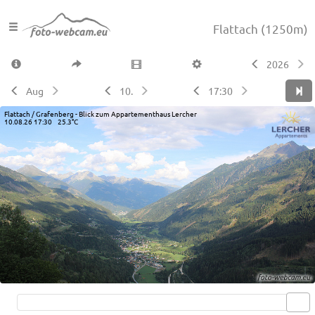
Flattach
(1250m)
2026
Aug
10.
17:30
Flattach / Grafenberg - Blick zum Appartementhaus Lercher
10.08.26 17:30 25.3°C
Live video available →
View