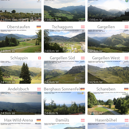
238km SW
238km W
239km W
Oberstaufen
Tschagguns
Gargellen
240km W
240km W
241km W
Schlappin
Gargellen Süd
Gargellen West
241km W
242km W
242km W
Andelsbuch
Berghaus Sonnenfels
Schareben
243km W
244km N
244km N
Max-Wild-Arena
Damüls
Hasenbühel