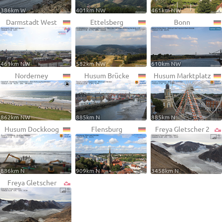
386km W
401km NW
461km NW
Darmstadt West
Ettelsberg
Bonn
461km NW
582km NW
610km NW
Norderney
Husum Brücke
Husum Marktplatz
862km NW
885km N
885km N
Husum Dockkoog
Flensburg
Freya Gletscher 2
886km N
909km N
3458km N
Freya Gletscher