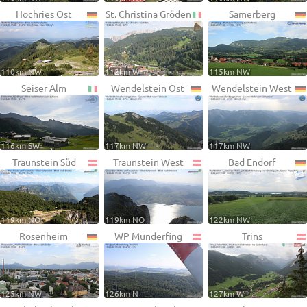
Hochries Ost
St. Christina Gröden
Samerberg
110km NW
112km W
115km NW
Seiser Alm
Wendelstein Ost
Wendelstein West
116km SW
117km NW
117km NW
Traunstein Süd
Traunstein West
Bad Endorf
119km NO
119km NO
122km NW
Rosenheim
WP Munderfing
Trins
125km NW
126km N
127km W