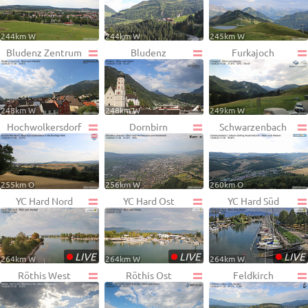
244km W
244km W
245km W
Bludenz Zentrum
Bludenz
Furkajoch
248km W
248km W
249km W
Hochwolkersdorf
Dornbirn
Schwarzenbach
255km O
256km W
260km O
YC Hard Nord
YC Hard Ost
YC Hard Süd
•
•
•
LIVE
LIVE
LIVE
264km W
264km W
264km W
Röthis West
Röthis Ost
Feldkirch