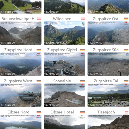
161km W
162km W
163km NO
Braunschweiger H.
Wildalpen
Zugspitze Ost
165km W
165km NO
167km W
Zugspitze Nord
Zugspitze Gipfel
Zugspitze Süd
167km W
167km W
167km W
Zugspitze West
Sonnalpin
Zugspitze Tal
167km W
167km W
168km W
Eibsee Nord
Eibsee-Hotel
Tisenjoch