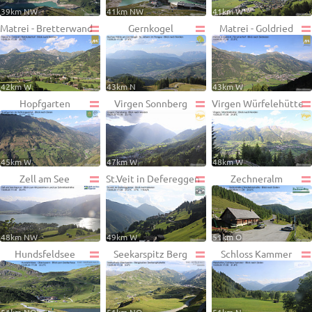
39km NW
41km NW
41km W
Matrei - Bretterwand
Gernkogel
Matrei - Goldried
42km W
43km N
43km W
Hopfgarten
Virgen Sonnberg
Virgen Würfelehütte
45km W
47km W
48km W
Zell am See
St.Veit in Defereggen
Zechneralm
48km NW
49km W
51km O
Hundsfeldsee
Seekarspitz Berg
Schloss Kammer