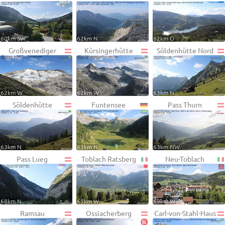
60km SW
62km N
62km O
Großvenediger
Kürsingerhütte
Söldenhütte Nord
62km W
62km W
63km N
Söldenhütte
Funtensee
Pass Thurn
63km N
63km N
63km NW
Pass Lueg
Toblach Ratsberg
Neu-Toblach
68km N
69km W
69km W
Ramsau
Ossiacherberg
Carl-von-Stahl-Haus