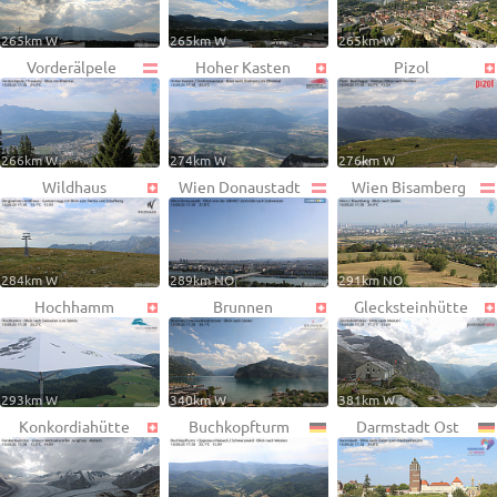
265km W
265km W
265km W
Vorderälpele
Hoher Kasten
Pizol
266km W
274km W
276km W
Wildhaus
Wien Donaustadt
Wien Bisamberg
284km W
289km NO
291km NO
Hochhamm
Brunnen
Glecksteinhütte
293km W
340km W
381km W
Konkordiahütte
Buchkopfturm
Darmstadt Ost