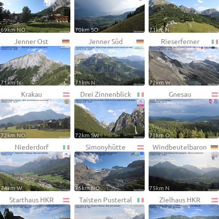
69km NO
70km SO
71km N
Jenner Ost
Jenner Süd
Rieserferner
71km N
71km N
72km W
Krakau
Drei Zinnenblick
Gnesau
72km NO
72km SW
73km O
Niederdorf
Simonyhütte
Windbeutelbaron
74km W
75km NO
75km N
Starthaus HKR
Taisten Pustertal
Zielhaus HKR