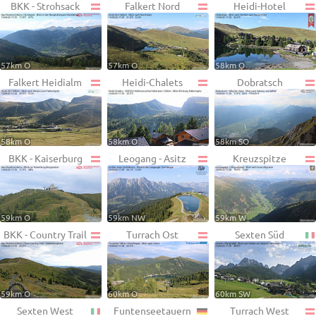
BKK - Strohsack
Falkert Nord
Heidi-Hotel
57km O
57km O
58km O
Falkert Heidialm
Heidi-Chalets
Dobratsch
58km O
58km O
58km SO
BKK - Kaiserburg
Leogang - Asitz
Kreuzspitze
59km O
59km NW
59km W
BKK - Country Trail
Turrach Ost
Sexten Süd
59km O
60km O
60km SW
Sexten West
Funtenseetauern
Turrach West