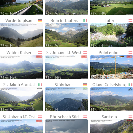
76km NW
76km W
77km NW
Vorderloiplsau
Rein in Taufers
Lofer
77km N
77km W
78km N
Wilder Kaiser
St. Johann i.T. West
Pointenhof
79km NW
79km NW
80km NW
St. Jakob Ahrntal
Stöhrhaus
Olang Geiselsberg
81km W
84km N
85km W
St. Johann i.T. Ost
Pörtschach Süd
Sarstein