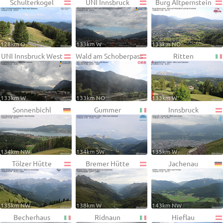
Schulterkogel
UNI Innsbruck
Burg Altpernstein
128km O
133km W
133km NO
UNI Innsbruck West
Wald am Schoberpass
Ritten
133km W
133km NO
133km W
Sonnenbichl
Gummer
Innsbruck
134km NW
134km SW
135km W
Tölzer Hütte
Bremer Hütte
Jachenau
135km NW
138km W
143km NW
Becherhaus
Ridnaun
Hieflau