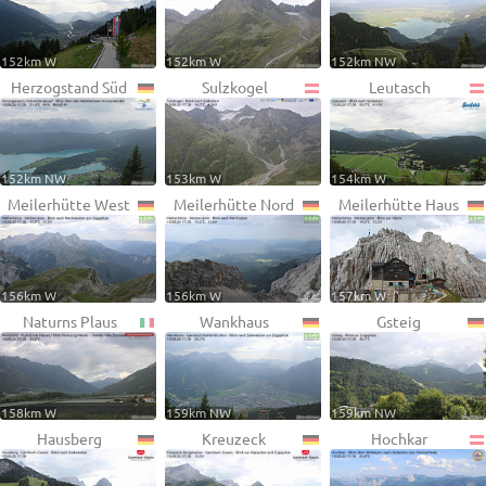
152km W
152km W
152km NW
Herzogstand Süd
Sulzkogel
Leutasch
152km NW
153km W
154km W
Meilerhütte West
Meilerhütte Nord
Meilerhütte Haus
156km W
156km W
157km W
Naturns Plaus
Wankhaus
Gsteig
158km W
159km NW
159km NW
Hausberg
Kreuzeck
Hochkar