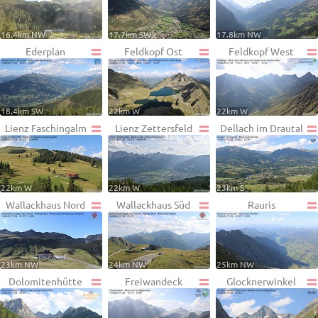
16.4km NW
17.7km SW
17.8km NW
Ederplan
Feldkopf Ost
Feldkopf West
18.4km SW
22km W
22km W
Lienz Faschingalm
Lienz Zettersfeld
Dellach im Drautal
22km W
22km W
23km S
Wallackhaus Nord
Wallackhaus Süd
Rauris
23km NW
24km NW
25km NW
Dolomitenhütte
Freiwandeck
Glocknerwinkel