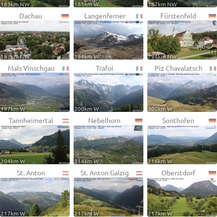
183km NW
185km W
187km NW
Dachau
Langenferner
Fürstenfeld
192km NW
194km W
194km NW
Mals Vinschgau
Trafoi
Piz Chavalatsch
197km W
200km W
200km W
Tannheimertal
Nebelhorn
Sonthofen
204km W
214km W
216km W
St. Anton
St. Anton Galzig
Oberstdorf
217km W
217km W
217km W