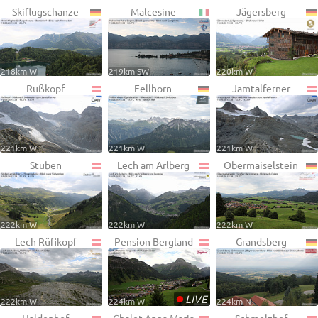
Skiflugschanze
Malcesine
Jägersberg
218km W
219km SW
220km W
Rußkopf
Fellhorn
Jamtalferner
221km W
221km W
221km W
Stuben
Lech am Arlberg
Obermaiselstein
222km W
222km W
222km W
Lech Rüfikopf
Pension Bergland
Grandsberg
•
LIVE
222km W
224km W
224km N