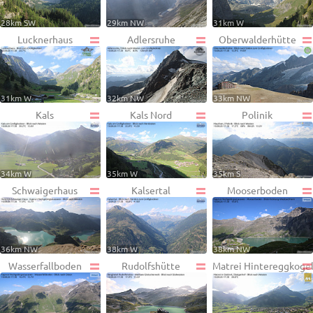
28km SW
29km NW
31km W
Lucknerhaus
Adlersruhe
Oberwalderhütte
31km W
32km NW
33km NW
Kals
Kals Nord
Polinik
34km W
35km W
35km S
Schwaigerhaus
Kalsertal
Mooserboden
36km NW
38km W
38km NW
Wasserfallboden
Rudolfshütte
Matrei Hintereggkoge