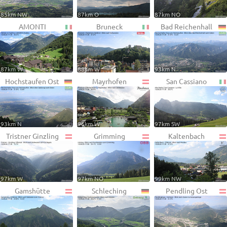
85km NW
87km O
87km NO
AMONTI
Bruneck
Bad Reichenhall
87km W
88km W
93km N
Hochstaufen Ost
Mayrhofen
San Cassiano
93km N
96km W
97km SW
Tristner Ginzling
Grimming
Kaltenbach
97km W
97km NO
99km NW
Gamshütte
Schleching
Pendling Ost