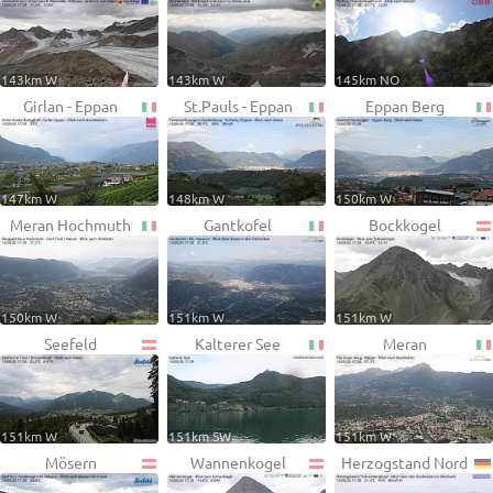
143km W
143km W
145km NO
Girlan - Eppan
St.Pauls - Eppan
Eppan Berg
147km W
148km W
150km W
Meran Hochmuth
Gantkofel
Bockkogel
150km W
151km W
151km W
Seefeld
Kalterer See
Meran
151km W
151km SW
151km W
Mösern
Wannenkogel
Herzogstand Nord