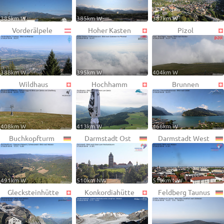
385km W
385km W
387km W
Vorderälpele
Hoher Kasten
Pizol
388km W
395km W
404km W
Wildhaus
Hochhamm
Brunnen
408km W
413km W
466km W
Buchkopfturm
Darmstadt Ost
Darmstadt West
491km W
510km NW
510km NW
Glecksteinhütte
Konkordiahütte
Feldberg Taunus