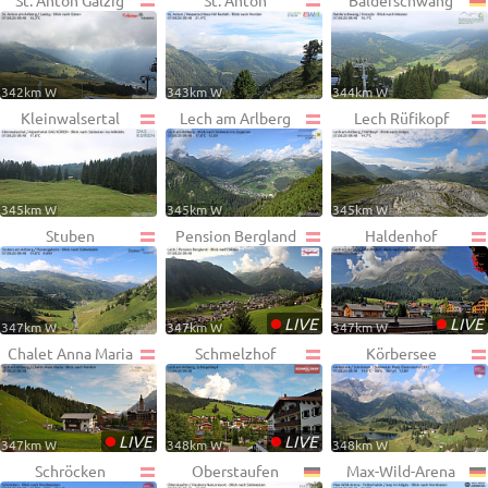
St. Anton Galzig
St. Anton
Balderschwang
342km W
343km W
344km W
Kleinwalsertal
Lech am Arlberg
Lech Rüfikopf
345km W
345km W
345km W
Stuben
Pension Bergland
Haldenhof
•
•
LIVE
LIVE
347km W
347km W
347km W
Chalet Anna Maria
Schmelzhof
Körbersee
•
•
LIVE
LIVE
347km W
348km W
348km W
Schröcken
Oberstaufen
Max-Wild-Arena