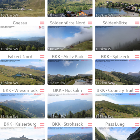
107km SW
107km SW
107km SW
Gnesau
Söldenhütte Nord
Söldenhütte
108km SW
108km W
108km W
Falkert Nord
BKK - Aktiv Park
BKK - Spitzeck
108km SW
112km SW
112km SW
BKK - Wiesernock
BKK - Nockalm
BKK - Country Trail
114km SW
115km SW
115km SW
BKK - Kaiserburg
BKK - Strohsack
Pass Lueg