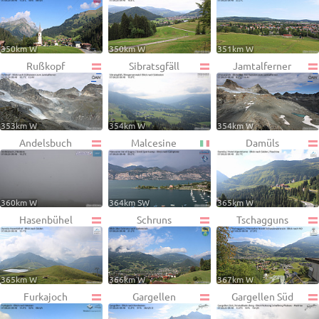
350km W
350km W
351km W
Rußkopf
Sibratsgfäll
Jamtalferner
353km W
354km W
354km W
Andelsbuch
Malcesine
Damüls
360km W
364km SW
365km W
Hasenbühel
Schruns
Tschagguns
365km W
366km W
367km W
Furkajoch
Gargellen
Gargellen Süd