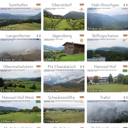
Sonthofen
Oberstdorf
Mals Vinschgau
330km W
334km W
334km W
Langenferner
Jägersberg
Skiflugschanze
335km W
335km W
335km W
Obermaiselstein
Piz Chavalatsch
Hanusel Hof
337km W
339km W
339km W
Hanusel Hof West
Schwärzenlifte
Trafoi
339km W
339km W
339km W