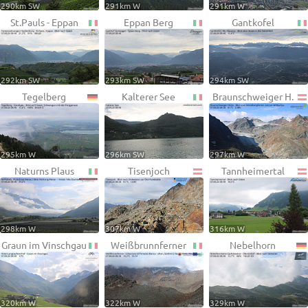
290km SW
291km W
291km W
St.Pauls - Eppan
Eppan Berg
Gantkofel
292km SW
293km SW
294km SW
Tegelberg
Kalterer See
Braunschweiger H.
295km W
296km SW
297km W
Naturns Plaus
Tisenjoch
Tannheimertal
298km W
307km W
316km W
Graun im Vinschgau
Weißbrunnferner
Nebelhorn
320km W
322km W
329km W