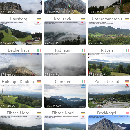
270km W
271km W
271km W
Hausberg
Kreuzeck
Unterammergau
272km W
274km W
275km W
Becherhaus
Ridnaun
Ritten
276km W
276km W
276km SW
Hohenpeißenberg
Gummer
Zugspitze Tal
278km W
279km SW
280km W
Eibsee-Hotel
Eibsee Nord
Bockkogel