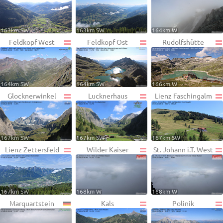
163km SW
163km SW
164km W
Feldkopf West
Feldkopf Ost
Rudolfshütte
164km SW
164km SW
166km W
Glocknerwinkel
Lucknerhaus
Lienz Faschingalm
167km SW
167km SW
167km SW
Lienz Zettersfeld
Wilder Kaiser
St. Johann i.T. West
167km SW
168km W
168km W
Marquartstein
Kals
Polinik