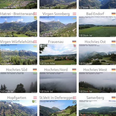
178km W
179km W
179km SW
Matrei - Bretterwand
Virgen Sonnberg
Bad Endorf
179km W
182km W
183km W
Virgen Würfelehütte
Frauenau
Hochries Ost
185km W
185km NW
185km W
Hochries Süd
Hochries Nord
Hochries West
185km W
185km W
185km W
Hopfgarten
St.Veit in Defereggen
Samerberg