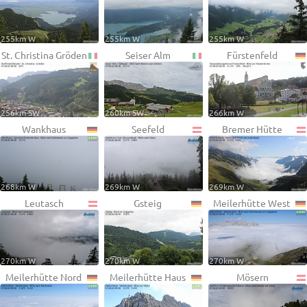
255km W
255km W
255km W
St. Christina Gröden
Seiser Alm
Fürstenfeld
256km SW
260km SW
266km W
Wankhaus
Seefeld
Bremer Hütte
268km W
269km W
269km W
Leutasch
Gsteig
Meilerhütte West
270km W
270km W
270km W
Meilerhütte Nord
Meilerhütte Haus
Mösern