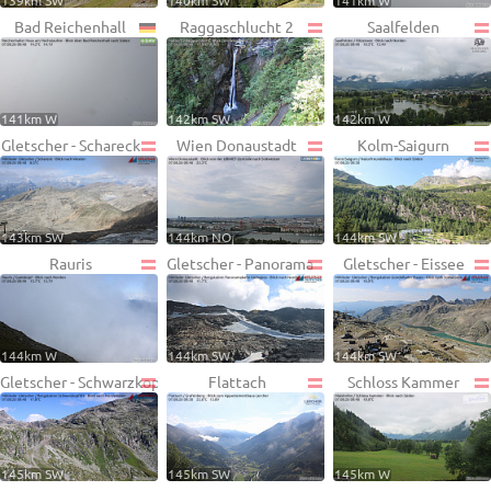
139km SW
140km SW
141km W
Bad Reichenhall
Raggaschlucht 2
Saalfelden
141km W
142km SW
142km W
Gletscher - Schareck
Wien Donaustadt
Kolm-Saigurn
143km SW
144km NO
144km SW
Rauris
Gletscher - Panorama
Gletscher - Eissee
144km W
144km SW
144km SW
Gletscher - Schwarzkopf
Flattach
Schloss Kammer
145km SW
145km SW
145km W