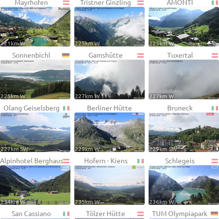
Mayrhofen
Tristner Ginzling
AMONTI
221km W
225km W
225km W
Sonnenbichl
Gamshütte
Tuxertal
225km W
227km W
227km W
Olang Geiselsberg
Berliner Hütte
Bruneck
227km SW
229km W
229km SW
Alpinhotel Berghaus
Hofern - Kiens
Schlegeis
234km W
235km W
236km W
San Cassiano
Tölzer Hütte
TUM Olympiapark