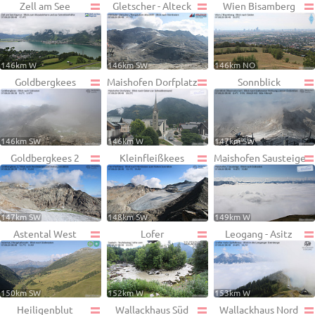
Zell am See
Gletscher - Alteck
Wien Bisamberg
146km W
146km SW
146km NO
Goldbergkees
Maishofen Dorfplatz
Sonnblick
146km SW
146km W
147km SW
Goldbergkees 2
Kleinfleißkees
Maishofen Sausteige
147km SW
148km SW
149km W
Astental West
Lofer
Leogang - Asitz
150km SW
152km W
153km W
Heiligenblut
Wallackhaus Süd
Wallackhaus Nord