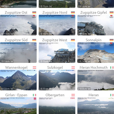
280km W
281km W
281km W
Zugspitze Ost
Zugspitze Nord
Zugspitze Gipfel
281km W
281km W
281km W
Zugspitze Süd
Zugspitze West
Sonnalpin
281km W
281km W
282km W
Wannenkogel
Sulzkogel
Meran Hochmuth
283km W
283km W
290km W
Girlan - Eppan
Obergarten
Meran