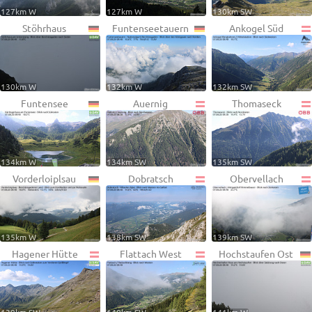
127km W
127km W
130km SW
Stöhrhaus
Funtenseetauern
Ankogel Süd
130km W
132km W
132km SW
Funtensee
Auernig
Thomaseck
134km W
134km SW
135km SW
Vorderloiplsau
Dobratsch
Obervellach
135km W
138km SW
139km SW
Hagener Hütte
Flattach West
Hochstaufen Ost