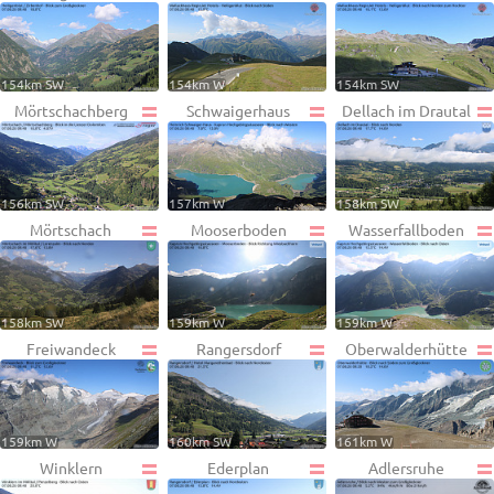
154km SW
154km W
154km SW
Mörtschachberg
Schwaigerhaus
Dellach im Drautal
156km SW
157km W
158km SW
Mörtschach
Mooserboden
Wasserfallboden
158km SW
159km W
159km W
Freiwandeck
Rangersdorf
Oberwalderhütte
159km W
160km SW
161km W
Winklern
Ederplan
Adlersruhe