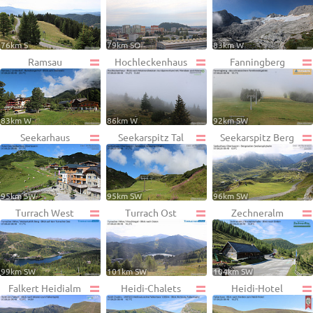
76km S
79km SO
83km W
Ramsau
Hochleckenhaus
Fanningberg
83km W
86km W
92km SW
Seekarhaus
Seekarspitz Tal
Seekarspitz Berg
95km SW
95km SW
96km SW
Turrach West
Turrach Ost
Zechneralm
99km SW
101km SW
104km SW
Falkert Heidialm
Heidi-Chalets
Heidi-Hotel