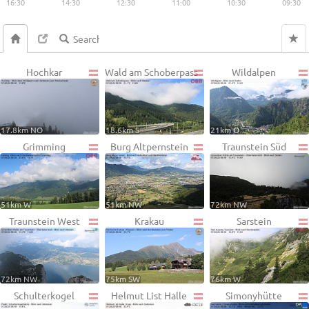
16:30
14:30
12:30
11:00
10:30
09:30
Hochkar
Wald am Schoberpass
Wildalpen
17.8km NO
18.6km S
21km O
Grimming
Burg Altpernstein
Traunstein Süd
51km W
51km NW
72km NW
Traunstein West
Krakau
Sarstein
72km NW
75km SW
76km W
Schulterkogel
Helmut List Halle
Simonyhütte