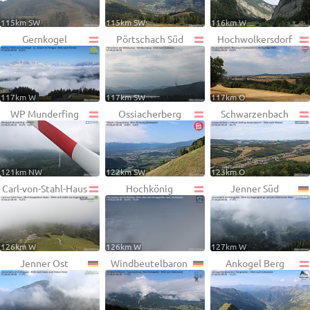
115km SW
115km SW
116km W
Gernkogel
Pörtschach Süd
Hochwolkersdorf
117km W
117km SW
117km O
WP Munderfing
Ossiacherberg
Schwarzenbach
121km NW
122km SW
123km O
Carl-von-Stahl-Haus
Hochkönig
Jenner Süd
126km W
126km W
127km W
Jenner Ost
Windbeutelbaron
Ankogel Berg