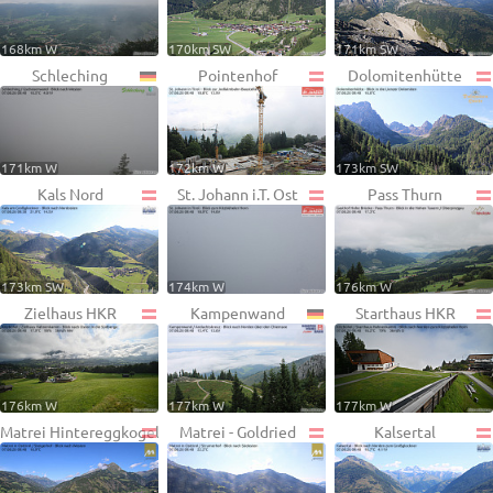
168km W
170km SW
171km SW
Schleching
Pointenhof
Dolomitenhütte
171km W
172km W
173km SW
Kals Nord
St. Johann i.T. Ost
Pass Thurn
173km SW
174km W
176km W
Zielhaus HKR
Kampenwand
Starthaus HKR
176km W
177km W
177km W
Matrei Hintereggkogel
Matrei - Goldried
Kalsertal