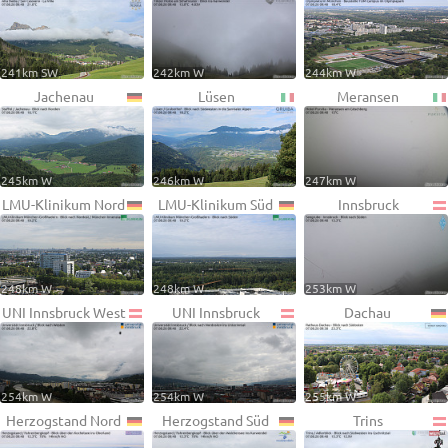
241km SW
242km W
244km W
Jachenau
Lüsen
Meransen
245km W
246km W
247km W
LMU-Klinikum Nord
LMU-Klinikum Süd
Innsbruck
248km W
248km W
253km W
UNI Innsbruck West
UNI Innsbruck
Dachau
254km W
254km W
255km W
Herzogstand Nord
Herzogstand Süd
Trins