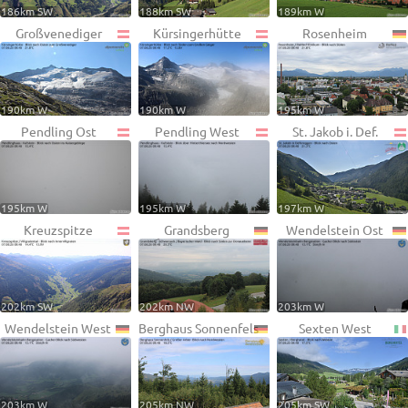
186km SW
188km SW
189km W
Großvenediger
Kürsingerhütte
Rosenheim
190km W
190km W
195km W
Pendling Ost
Pendling West
St. Jakob i. Def.
195km W
195km W
197km W
Kreuzspitze
Grandsberg
Wendelstein Ost
202km SW
202km NW
203km W
Wendelstein West
Berghaus Sonnenfels
Sexten West
203km W
205km NW
205km SW