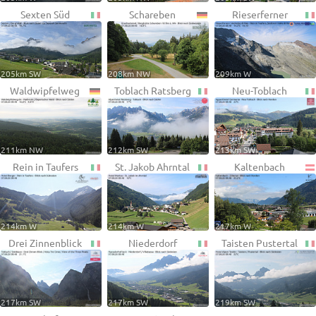
Sexten Süd
Schareben
Rieserferner
205km SW
208km NW
209km W
Waldwipfelweg
Toblach Ratsberg
Neu-Toblach
211km NW
212km SW
213km SW
Rein in Taufers
St. Jakob Ahrntal
Kaltenbach
214km W
214km W
217km W
Drei Zinnenblick
Niederdorf
Taisten Pustertal
217km SW
217km SW
219km SW