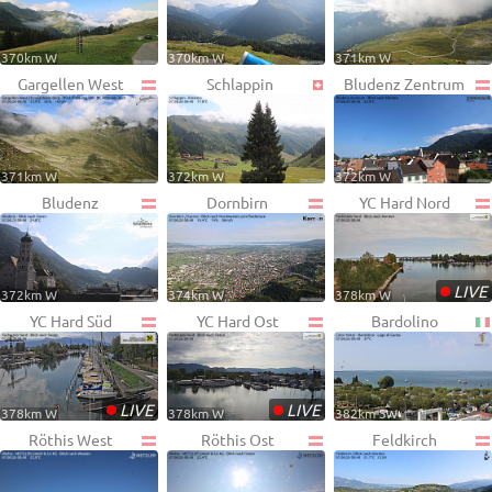
370km W
370km W
371km W
Gargellen West
Schlappin
Bludenz Zentrum
371km W
372km W
372km W
Bludenz
Dornbirn
YC Hard Nord
•
LIVE
372km W
374km W
378km W
YC Hard Süd
YC Hard Ost
Bardolino
•
•
LIVE
LIVE
378km W
378km W
382km SW
Röthis West
Röthis Ost
Feldkirch