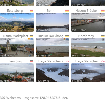
513km W
520km W
542km NW
Ettelsberg
Bonn
Husum Brücke
601km NW
655km NW
859km NW
Husum Marktplatz
Husum Dockkoog
Norderney
859km NW
861km NW
861km NW
Flensburg
Freya Gletscher 2
Freya Gletscher
877km NW
3423km N
3423km N
307 Webcams, insgesamt 128.043.378 Bilder.