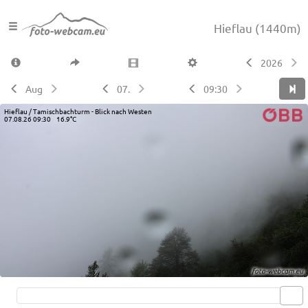
Hieflau
(1440m)
2026
Aug
07.
09:30
Hieflau / Tamischbachturm - Blick nach Westen
07.08.26 09:30 16.9°C
Live video available →
View