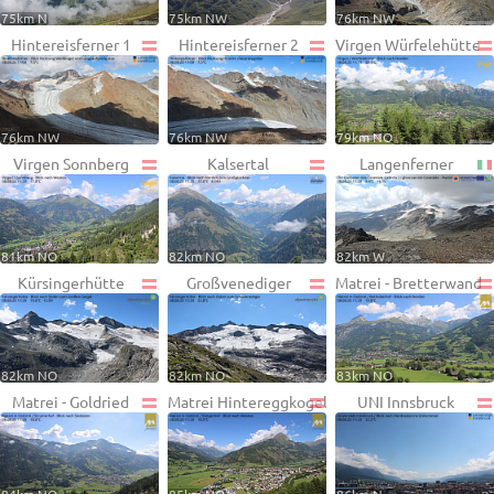
75km N
75km NW
76km NW
Hintereisferner 1
Hintereisferner 2
Virgen Würfelehütte
76km NW
76km NW
79km NO
Virgen Sonnberg
Kalsertal
Langenferner
81km NO
82km NO
82km W
Kürsingerhütte
Großvenediger
Matrei - Bretterwand
82km NO
82km NO
83km NO
Matrei - Goldried
Matrei Hintereggkogel
UNI Innsbruck