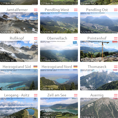
121km NO
121km N
121km NO
Jamtalferner
Pendling West
Pendling Ost
122km W
122km N
122km N
Rußkopf
Obervellach
Pointenhof
122km W
123km NO
124km NO
Herzogstand Süd
Herzogstand Nord
Thomaseck
125km N
125km N
125km NO
Leogang - Asitz
Zell am See
Auernig
125km NO
126km NO
126km NO