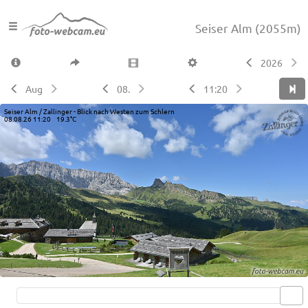
Seiser Alm
(2055m)
2026
Aug
08.
11:20
Seiser Alm / Zallinger - Blick nach Westen zum Schlern
08.08.26 11:20 19.3°C
Live video available →
View