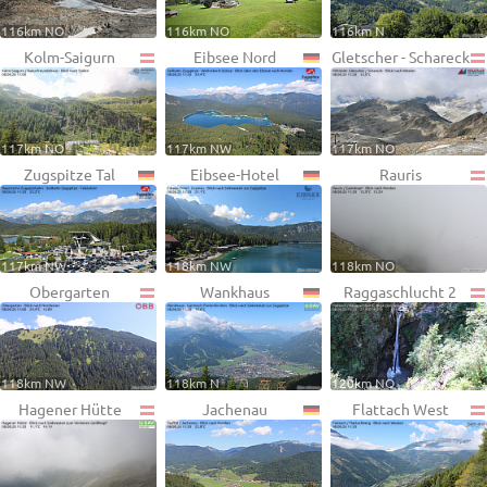
116km NO
116km NO
116km N
Kolm-Saigurn
Eibsee Nord
Gletscher - Schareck
117km NO
117km NW
117km NO
Zugspitze Tal
Eibsee-Hotel
Rauris
117km NW
118km NW
118km NO
Obergarten
Wankhaus
Raggaschlucht 2
118km NW
118km N
120km NO
Hagener Hütte
Jachenau
Flattach West