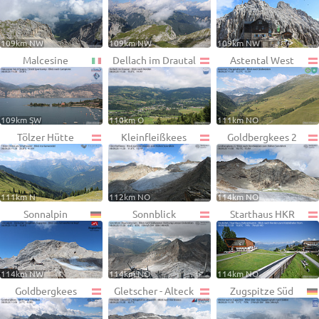
109km NW
109km NW
109km NW
Malcesine
Dellach im Drautal
Astental West
109km SW
110km O
111km NO
Tölzer Hütte
Kleinfleißkees
Goldbergkees 2
111km N
112km NO
114km NO
Sonnalpin
Sonnblick
Starthaus HKR
114km NW
114km NO
114km NO
Goldbergkees
Gletscher - Alteck
Zugspitze Süd