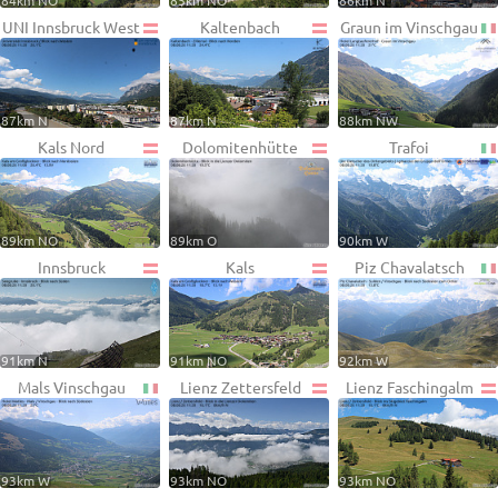
84km NO
85km NO
86km N
UNI Innsbruck West
Kaltenbach
Graun im Vinschgau
87km N
87km N
88km NW
Kals Nord
Dolomitenhütte
Trafoi
89km NO
89km O
90km W
Innsbruck
Kals
Piz Chavalatsch
91km N
91km NO
92km W
Mals Vinschgau
Lienz Zettersfeld
Lienz Faschingalm
93km W
93km NO
93km NO