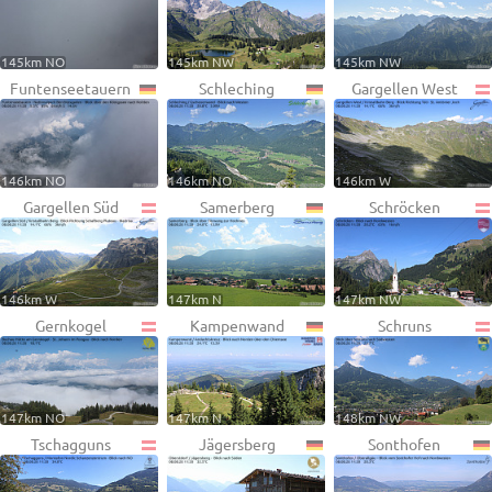
145km NO
145km NW
145km NW
Funtenseetauern
Schleching
Gargellen West
146km NO
146km NO
146km W
Gargellen Süd
Samerberg
Schröcken
146km W
147km N
147km NW
Gernkogel
Kampenwand
Schruns
147km NO
147km N
148km NW
Tschagguns
Jägersberg
Sonthofen