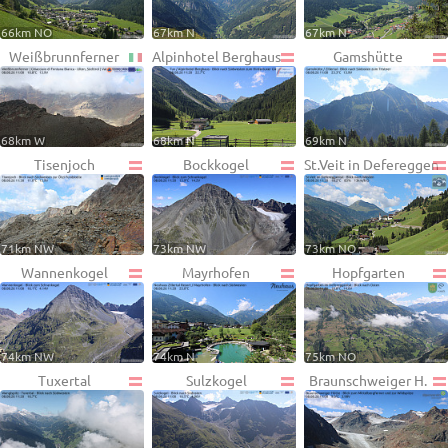
66km NO
67km N
67km N
Weißbrunnferner
Alpinhotel Berghaus
Gamshütte
68km W
68km N
69km N
Tisenjoch
Bockkogel
St.Veit in Defereggen
71km NW
73km NW
73km NO
Wannenkogel
Mayrhofen
Hopfgarten
74km NW
74km N
75km NO
Tuxertal
Sulzkogel
Braunschweiger H.