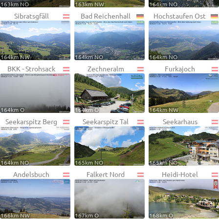
163km NO
163km NW
164km NO
Sibratsgfäll
Bad Reichenhall
Hochstaufen Ost
164km NW
164km NO
164km NO
BKK - Strohsack
Zechneralm
Furkajoch
164km O
164km O
164km NW
Seekarspitz Berg
Seekarspitz Tal
Seekarhaus
164km NO
165km NO
165km NO
Andelsbuch
Falkert Nord
Heidi-Hotel
166km NW
167km O
168km O