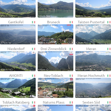
35km NO
36km SW
36km N
Gantkofel
Bruneck
Taisten Pustertal
37km W
37km NO
42km NO
Niederdorf
Drei Zinnenblick
Meran
43km NO
44km O
46km W
AMONTI
Neu-Toblach
Meran Hochmuth
47km NO
47km NO
48km NW
Toblach Ratsberg
Naturns Plaus
Sexten Süd