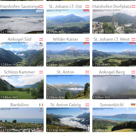
Maishofen Sausteige
St. Johann i.T. Ost
Maishofen Dorfplatz
127km NO
127km NO
127km NO
Ankogel Süd
Wilder Kaiser
St. Johann i.T. West
128km NO
128km NO
128km NO
Schloss Kammer
St. Anton
Ankogel Berg
128km NO
129km NW
130km NO
Bardolino
St. Anton Galzig
Sonnenbichl
131km SW
131km NW
132km N