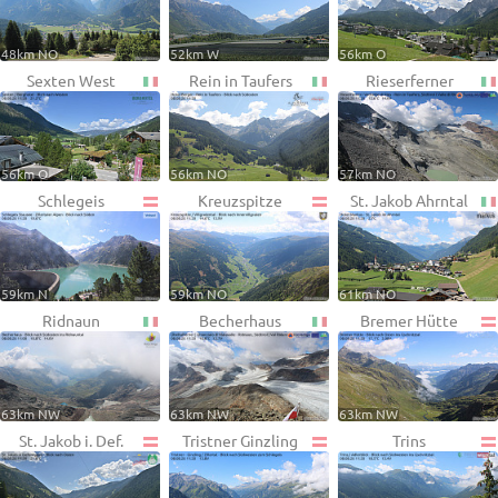
48km NO
52km W
56km O
Sexten West
Rein in Taufers
Rieserferner
56km O
56km NO
57km NO
Schlegeis
Kreuzspitze
St. Jakob Ahrntal
59km N
59km NO
61km NO
Ridnaun
Becherhaus
Bremer Hütte
63km NW
63km NW
63km NW
St. Jakob i. Def.
Tristner Ginzling
Trins