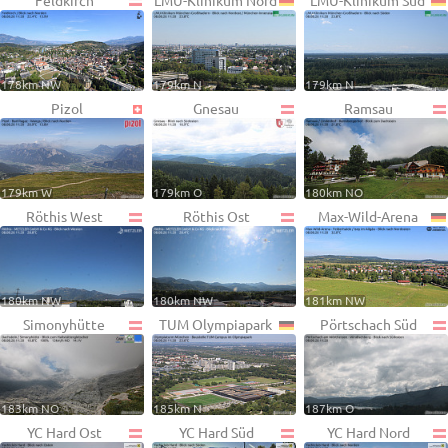
Feldkirch
LMU-Klinikum Nord
LMU-Klinikum Süd
178km NW
179km N
179km N
Pizol
Gnesau
Ramsau
179km W
179km O
180km NO
Röthis West
Röthis Ost
Max-Wild-Arena
180km NW
180km NW
181km NW
Simonyhütte
TUM Olympiapark
Pörtschach Süd
183km NO
185km N
187km O
YC Hard Ost
YC Hard Süd
YC Hard Nord