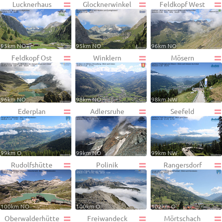
Lucknerhaus
Glocknerwinkel
Feldkopf West
95km NO
95km NO
96km NO
Feldkopf Ost
Winklern
Mösern
96km NO
98km NO
98km NW
Ederplan
Adlersruhe
Seefeld
99km O
99km NO
99km NW
Rudolfshütte
Polinik
Rangersdorf
100km NO
100km O
102km O
Oberwalderhütte
Freiwandeck
Mörtschach