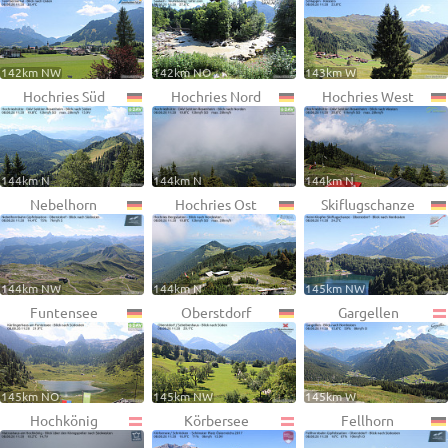
142km NW
142km NO
143km W
Hochries Süd
Hochries Nord
Hochries West
144km N
144km N
144km N
Nebelhorn
Hochries Ost
Skiflugschanze
144km NW
144km N
145km NW
Funtensee
Oberstdorf
Gargellen
145km NO
145km NW
145km W
Hochkönig
Körbersee
Fellhorn