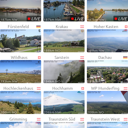
•
•
•
LIVE
LIVE
LIVE
187km NW
187km NW
187km NW
Fürstenfeld
Krakau
Hoher Kasten
187km N
188km NO
188km NW
Wildhaus
Sarstein
Dachau
193km NW
194km NO
195km N
Hochleckenhaus
Hochhamm
WP Munderfing
206km NO
206km NW
208km NO
Grimming
Traunstein Süd
Traunstein West