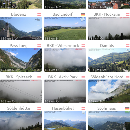
157km NW
159km NO
159km NW
Bludenz
Bad Endorf
BKK - Nockalm
159km NW
161km N
161km O
Pass Lueg
BKK - Wiesernock
Damüls
161km NO
161km O
161km NW
BKK - Spitzeck
BKK - Aktiv Park
Söldenhütte Nord
162km O
162km O
162km NO
Söldenhütte
Hasenbühel
Stöhrhaus