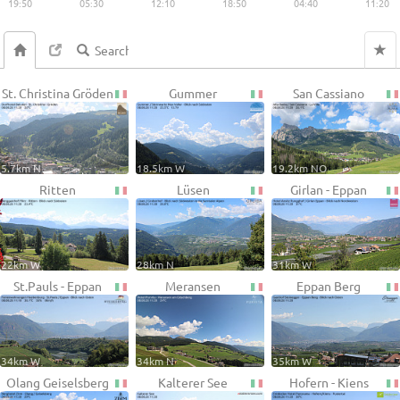
19:50
05:30
12:10
18:50
04:40
11:20
St. Christina Gröden
Gummer
San Cassiano
5.7km N
18.5km W
19.2km NO
Ritten
Lüsen
Girlan - Eppan
22km W
28km N
31km W
St.Pauls - Eppan
Meransen
Eppan Berg
34km W
34km N
35km W
Olang Geiselsberg
Kalterer See
Hofern - Kiens