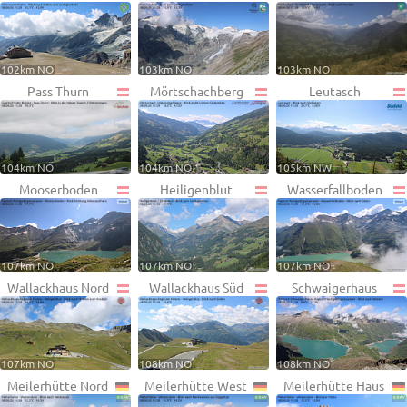
102km NO
103km NO
103km NO
Pass Thurn
Mörtschachberg
Leutasch
104km NO
104km NO
105km NW
Mooserboden
Heiligenblut
Wasserfallboden
107km NO
107km NO
107km NO
Wallackhaus Nord
Wallackhaus Süd
Schwaigerhaus
107km NO
108km NO
108km NO
Meilerhütte Nord
Meilerhütte West
Meilerhütte Haus