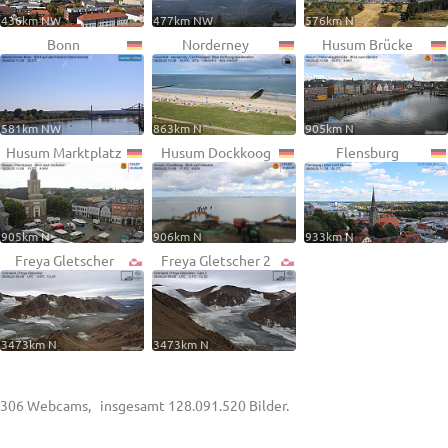
436km NW
477km NW
576km N
Bonn
Norderney
Husum Brücke
581km NW
863km N
905km N
Husum Marktplatz
Husum Dockkoog
Flensburg
905km N
906km N
933km N
Freya Gletscher
Freya Gletscher 2
3473km N
3473km N
306 Webcams, insgesamt 128.091.520 Bilder.