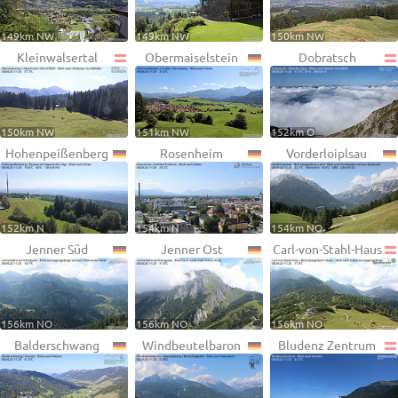
149km NW
149km NW
150km NW
Kleinwalsertal
Obermaiselstein
Dobratsch
150km NW
151km NW
152km O
Hohenpeißenberg
Rosenheim
Vorderloiplsau
152km N
154km N
154km NO
Jenner Süd
Jenner Ost
Carl-von-Stahl-Haus
156km NO
156km NO
156km NO
Balderschwang
Windbeutelbaron
Bludenz Zentrum