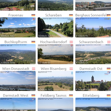
285km N
290km N
290km O
Frauenau
Schareben
Berghaus Sonnenfels
300km NO
308km N
310km N
Buchkopfturm
Hochwolkersdorf
Schwarzenbach
339km NW
371km O
375km O
Wien Donaustadt
Wien Bisamberg
Darmstadt Ost
404km NO
406km NO
436km NW
Darmstadt West
Feldberg Taunus
Ettelsberg