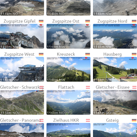
114km NO
114km NO
114km NW
Zugspitze Gipfel
Zugspitze Ost
Zugspitze Nord
114km NW
114km NW
114km NW
Zugspitze West
Kreuzeck
Hausberg
114km NW
114km NW
115km NW
Gletscher - Schwarzkopf
Flattach
Gletscher - Eissee
115km NO
116km NO
116km NO
Gletscher - Panorama
Zielhaus HKR
Gsteig