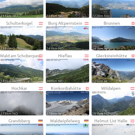
211km NO
222km NO
222km NO
Schulterkogel
Burg Altpernstein
Brunnen
239km O
241km NO
241km W
Wald am Schoberpass
Hieflau
Glecksteinhütte
249km NO
260km NO
275km W
Hochkar
Konkordiahütte
Wildalpen
278km NO
278km W
281km NO
Grandsberg
Waldwipfelweg
Helmut List Halle