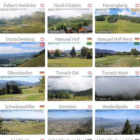
Falkert Heidialm
Heidi-Chalets
Fanningberg
168km O
168km O
169km NO
Ossiacherberg
Hanusel Hof
Hanusel Hof West
170km O
170km NW
170km NW
Oberstaufen
Turrach Ost
Turrach West
172km NW
172km O
174km O
Schwärzenlifte
Dornbirn
Vorderälpele
175km NW
176km NW
177km NW