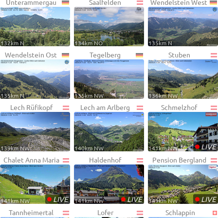
Unterammergau
Saalfelden
Wendelstein West
132km N
134km NO
135km N
Wendelstein Ost
Tegelberg
Stuben
135km N
135km NW
136km NW
Lech Rüfikopf
Lech am Arlberg
Schmelzhof
•
LIVE
139km NW
140km NW
141km NW
Chalet Anna Maria
Haldenhof
Pension Bergland
•
•
•
LIVE
LIVE
LIVE
141km NW
141km NW
141km NW
Tannheimertal
Lofer
Schlappin