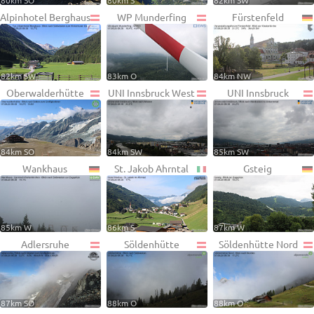
80km SO
80km S
82km SW
Alpinhotel Berghaus
WP Munderfing
Fürstenfeld
82km SW
83km O
84km NW
Oberwalderhütte
UNI Innsbruck West
UNI Innsbruck
84km SO
84km SW
85km SW
Wankhaus
St. Jakob Ahrntal
Gsteig
85km W
86km S
87km W
Adlersruhe
Söldenhütte
Söldenhütte Nord
87km SO
88km O
88km O