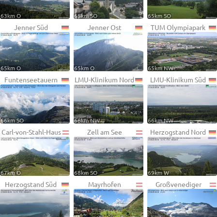
63km O
65km SO
65km SO
Jenner Süd
Jenner Ost
TUM Olympiapark
65km O
65km O
65km NW
Funtenseetauern
LMU-Klinikum Nord
LMU-Klinikum Süd
66km SO
66km NW
66km NW
Carl-von-Stahl-Haus
Zell am See
Herzogstand Nord
67km O
68km SO
69km W
Herzogstand Süd
Mayrhofen
Großvenediger