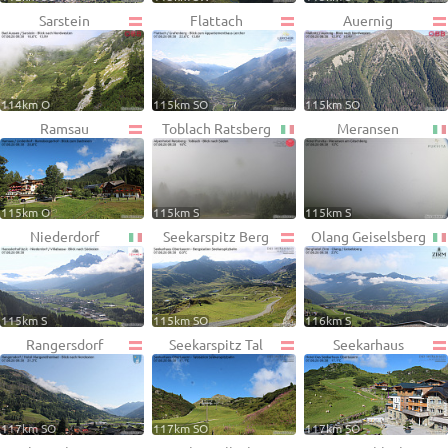
Sarstein
Flattach
Auernig
114km O
115km SO
115km SO
Ramsau
Toblach Ratsberg
Meransen
115km O
115km S
115km S
Niederdorf
Seekarspitz Berg
Olang Geiselsberg
115km S
115km SO
116km S
Rangersdorf
Seekarspitz Tal
Seekarhaus
117km SO
117km SO
117km SO