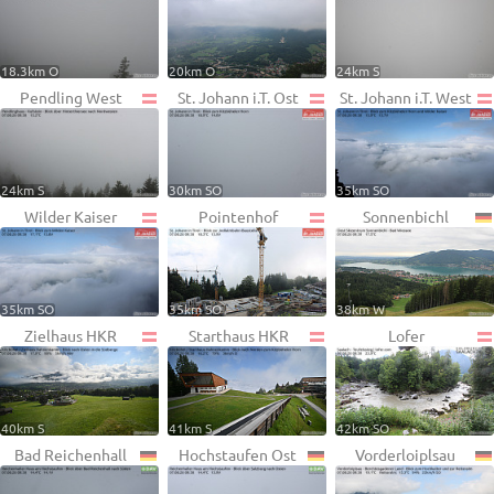
18.3km O
20km O
24km S
Pendling West
St. Johann i.T. Ost
St. Johann i.T. West
24km S
30km SO
35km SO
Wilder Kaiser
Pointenhof
Sonnenbichl
35km SO
35km SO
38km W
Zielhaus HKR
Starthaus HKR
Lofer
40km S
41km S
42km SO
Bad Reichenhall
Hochstaufen Ost
Vorderloiplsau