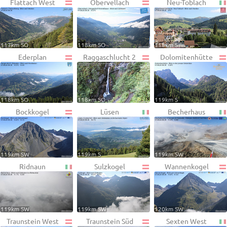
Flattach West
Obervellach
Neu-Toblach
117km SO
118km SO
118km S
Ederplan
Raggaschlucht 2
Dolomitenhütte
118km SO
118km SO
119km S
Bockkogel
Lüsen
Becherhaus
119km SW
119km S
119km SW
Ridnaun
Sulzkogel
Wannenkogel
119km SW
119km SW
120km SW
Traunstein West
Traunstein Süd
Sexten West