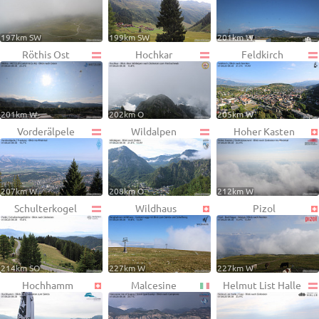
197km SW
199km SW
201km W
Röthis Ost
Hochkar
Feldkirch
201km W
202km O
205km W
Vorderälpele
Wildalpen
Hoher Kasten
207km W
208km O
212km W
Schulterkogel
Wildhaus
Pizol
214km SO
227km W
227km W
Hochhamm
Malcesine
Helmut List Halle