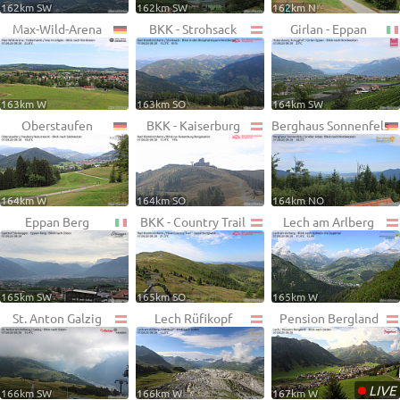
162km SW
162km SW
162km N
Max-Wild-Arena
BKK - Strohsack
Girlan - Eppan
163km W
163km SO
164km SW
Oberstaufen
BKK - Kaiserburg
Berghaus Sonnenfels
164km W
164km SO
164km NO
Eppan Berg
BKK - Country Trail
Lech am Arlberg
165km SW
165km SO
165km W
St. Anton Galzig
Lech Rüfikopf
Pension Bergland
•
LIVE
166km SW
166km W
167km W