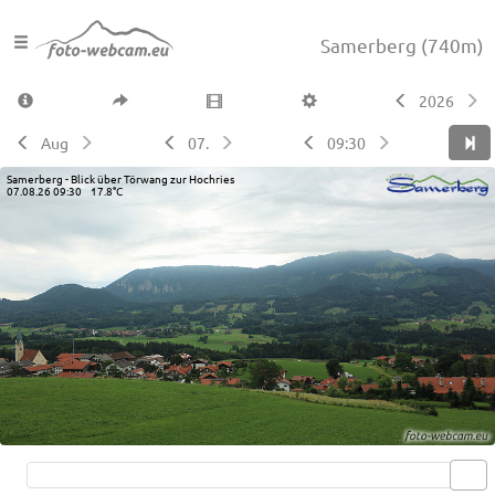
Samerberg
(740m)
2026
Aug
07.
09:30
Samerberg - Blick über Törwang zur Hochries
07.08.26 09:30 17.8°C
Live video available →
View