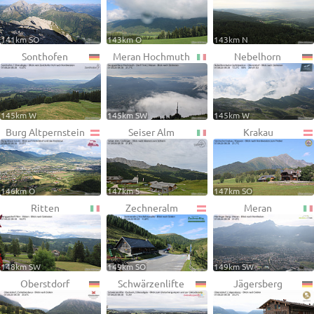
141km SO
143km O
143km N
Sonthofen
Meran Hochmuth
Nebelhorn
145km W
145km SW
145km W
Burg Altpernstein
Seiser Alm
Krakau
146km O
147km S
147km SO
Ritten
Zechneralm
Meran
148km SW
149km SO
149km SW
Oberstdorf
Schwärzenlifte
Jägersberg