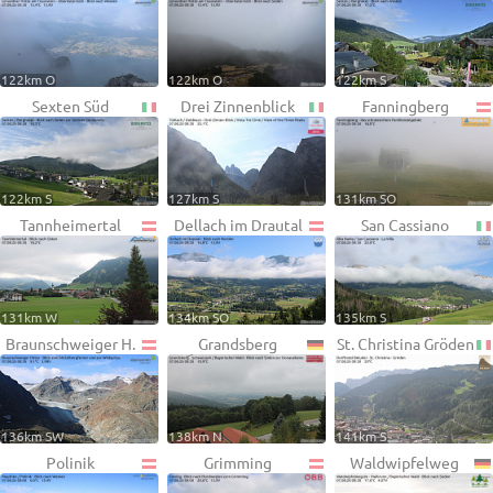
122km O
122km O
122km S
Sexten Süd
Drei Zinnenblick
Fanningberg
122km S
127km S
131km SO
Tannheimertal
Dellach im Drautal
San Cassiano
131km W
134km SO
135km S
Braunschweiger H.
Grandsberg
St. Christina Gröden
136km SW
138km N
141km S
Polinik
Grimming
Waldwipfelweg