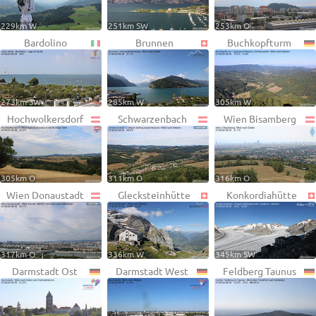
229km W
251km SW
253km O
Bardolino
Brunnen
Buchkopfturm
273km SW
285km W
305km W
Hochwolkersdorf
Schwarzenbach
Wien Bisamberg
305km O
311km O
316km O
Wien Donaustadt
Glecksteinhütte
Konkordiahütte
317km O
336km W
345km SW
Darmstadt Ost
Darmstadt West
Feldberg Taunus