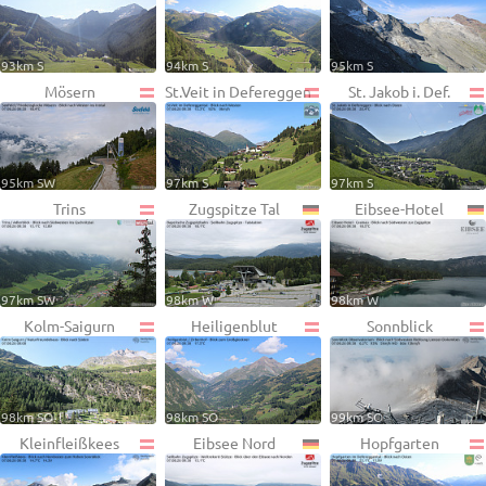
93km S
94km S
95km S
Mösern
St.Veit in Defereggen
St. Jakob i. Def.
95km SW
97km S
97km S
Trins
Zugspitze Tal
Eibsee-Hotel
97km SW
98km W
98km W
Kolm-Saigurn
Heiligenblut
Sonnblick
98km SO
98km SO
99km SO
Kleinfleißkees
Eibsee Nord
Hopfgarten