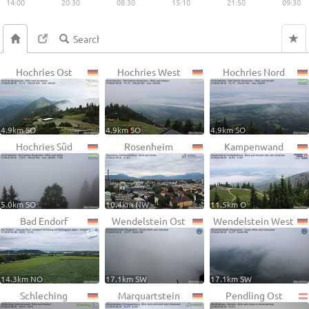
14:00
20:30
08:30
15:10
21:50
09:30
Hochries Ost
Hochries West
Hochries Nord
4.9km SO
4.9km SO
4.9km SO
Hochries Süd
Rosenheim
Kampenwand
5.0km SO
10.4km NW
11.5km O
Bad Endorf
Wendelstein Ost
Wendelstein West
14.3km NO
17.1km SW
17.1km SW
Schleching
Marquartstein
Pendling Ost