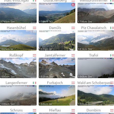
Mals Vinschgau
Ossiacherberg
Weißbrunnferner
176km SW
178km SO
179km SW
Hasenbühel
Damüls
Piz Chavalatsch
182km W
182km W
183km SW
Rußkopf
Jamtalferner
Trafoi
184km SW
185km SW
186km SW
Langenferner
Furkajoch
Wald am Schoberpass
188km SW
188km W
188km O
Schruns
Hieflau
Dornbirn