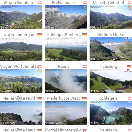
Virgen Sonnberg
Freiwandeck
Matrei - Goldried
88km S
88km SO
89km S
Unterammergau
Hohenpeißenberg
Berliner Hütte
89km W
89km W
89km S
Virgen Würfelehütte
Rauris
Hausberg
90km S
90km SO
91km SW
Meilerhütte Nord
Meilerhütte West
Schlegeis
91km SW
91km SW
91km SW
Meilerhütte Haus
Matrei Hintereggkogel
Leutasch