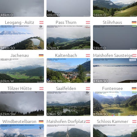
48km O
48km O
56km O
Leogang - Asitz
Pass Thurn
Stöhrhaus
56km SO
57km S
59km O
Jachenau
Kaltenbach
Maishofen Sausteige
60km W
61km SW
61km SO
Tölzer Hütte
Saalfelden
Funtensee
62km SW
63km SO
63km SO
Windbeutelbaron
Maishofen Dorfplatz
Schloss Kammer