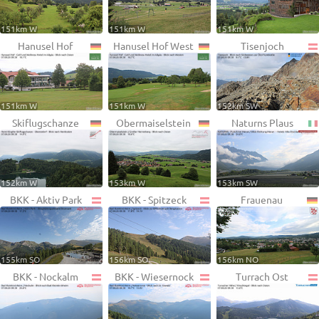
151km W
151km W
151km W
Hanusel Hof
Hanusel Hof West
Tisenjoch
151km W
151km W
152km SW
Skiflugschanze
Obermaiselstein
Naturns Plaus
152km W
153km W
153km SW
BKK - Aktiv Park
BKK - Spitzeck
Frauenau
155km SO
156km SO
156km NO
BKK - Nockalm
BKK - Wiesernock
Turrach Ost