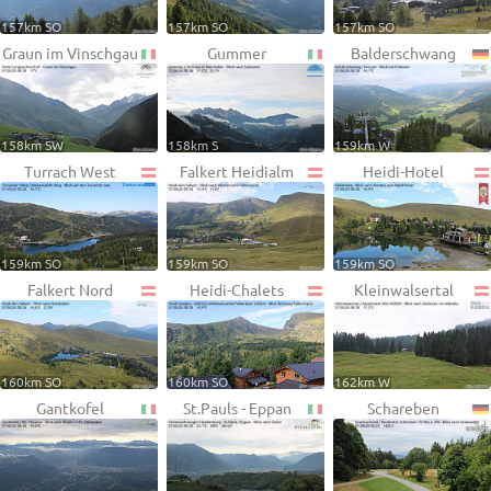
157km SO
157km SO
157km SO
Graun im Vinschgau
Gummer
Balderschwang
158km SW
158km S
159km W
Turrach West
Falkert Heidialm
Heidi-Hotel
159km SO
159km SO
159km SO
Falkert Nord
Heidi-Chalets
Kleinwalsertal
160km SO
160km SO
162km W
Gantkofel
St.Pauls - Eppan
Schareben