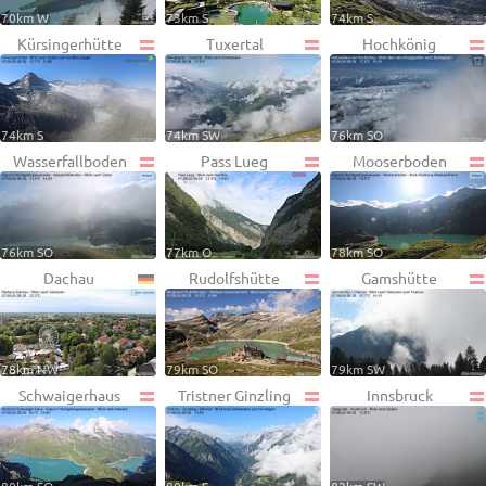
70km W
73km S
74km S
Kürsingerhütte
Tuxertal
Hochkönig
74km S
74km SW
76km SO
Wasserfallboden
Pass Lueg
Mooserboden
76km SO
77km O
78km SO
Dachau
Rudolfshütte
Gamshütte
78km NW
79km SO
79km SW
Schwaigerhaus
Tristner Ginzling
Innsbruck