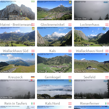
91km SW
91km S
91km SW
Matrei - Bretterwand
Glocknerwinkel
Lucknerhaus
92km S
92km SO
92km SO
Wallackhaus Süd
Kals
Wallackhaus Nord
92km SO
92km S
92km SO
Kreuzeck
Gernkogel
Seefeld
93km SW
93km SO
93km SW
Rein in Taufers
Kals Nord
Rieserferner