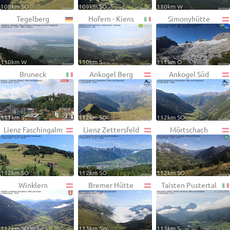
108km SO
109km SO
110km W
Tegelberg
Hofern - Kiens
Simonyhütte
110km W
110km S
111km O
Bruneck
Ankogel Berg
Ankogel Süd
111km S
112km SO
112km SO
Lienz Faschingalm
Lienz Zettersfeld
Mörtschach
112km SO
112km SO
112km SO
Winklern
Bremer Hütte
Taisten Pustertal
112km SO
113km SW
113km S