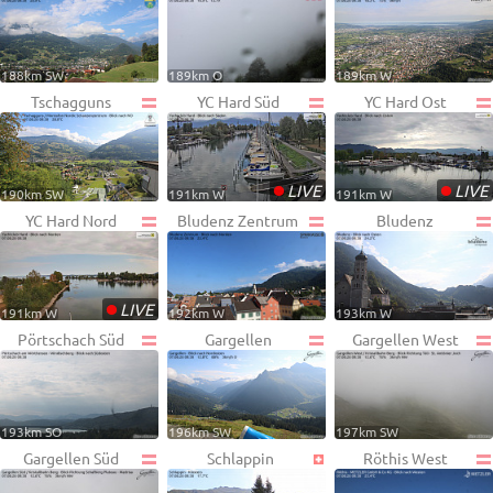
188km SW
189km O
189km W
Tschagguns
YC Hard Süd
YC Hard Ost
•
•
LIVE
LIVE
190km SW
191km W
191km W
YC Hard Nord
Bludenz Zentrum
Bludenz
•
LIVE
191km W
192km W
193km W
Pörtschach Süd
Gargellen
Gargellen West
193km SO
196km SW
197km SW
Gargellen Süd
Schlappin
Röthis West