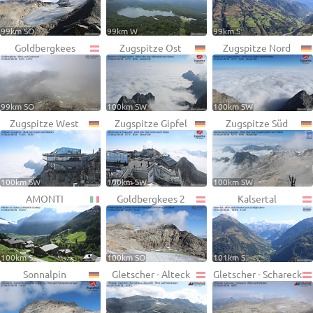
99km SO
99km W
99km S
Goldbergkees
Zugspitze Ost
Zugspitze Nord
99km SO
100km SW
100km SW
Zugspitze West
Zugspitze Gipfel
Zugspitze Süd
100km SW
100km SW
100km SW
AMONTI
Goldbergkees 2
Kalsertal
100km S
100km SO
101km S
Sonnalpin
Gletscher - Alteck
Gletscher - Schareck