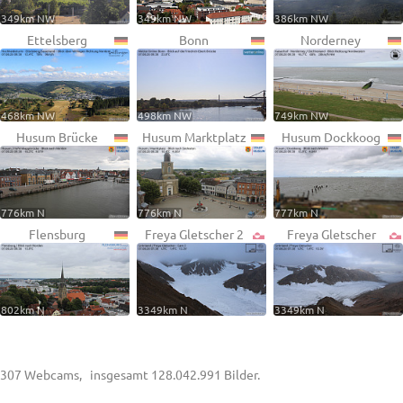
349km NW
349km NW
386km NW
Ettelsberg
Bonn
Norderney
468km NW
498km NW
749km NW
Husum Brücke
Husum Marktplatz
Husum Dockkoog
776km N
776km N
777km N
Flensburg
Freya Gletscher 2
Freya Gletscher
802km N
3349km N
3349km N
307 Webcams, insgesamt 128.042.991 Bilder.