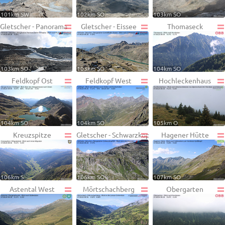
101km SW
102km SO
103km SO
Gletscher - Panorama
Gletscher - Eissee
Thomaseck
103km SO
103km SO
104km SO
Feldkopf Ost
Feldkopf West
Hochleckenhaus
104km SO
104km SO
105km O
Kreuzspitze
Gletscher - Schwarzkopf
Hagener Hütte
106km S
106km SO
107km SO
Astental West
Mörtschachberg
Obergarten