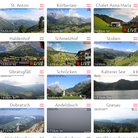
St. Anton
Körbersee
Chalet Anna Maria
•
LIVE
168km SW
168km W
168km W
Haldenhof
Schmelzhof
Stuben
•
•
LIVE
LIVE
168km W
168km W
169km SW
Sibratsgfäll
Schröcken
Kalterer See
169km W
169km W
171km SW
Dobratsch
Andelsbuch
Gnesau
171km SO
175km W
176km SO