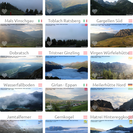
Mals Vinschgau
Toblach Ratsberg
Gargellen Süd
Dobratsch
Tristner Ginzling
Virgen Würfelehütte
Wasserfallboden
Girlan - Eppan
Meilerhütte Nord
Jamtalferner
Gernkogel
Matrei Hintereggkoge