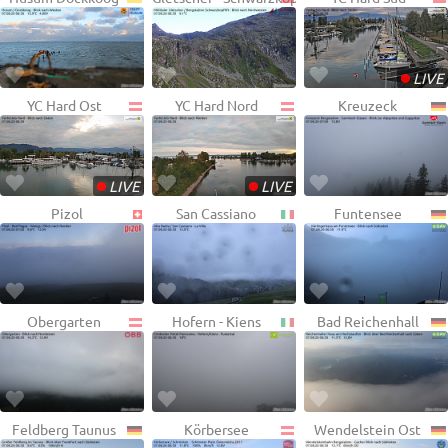
•
LIVE
YC Hard Ost
YC Hard Nord
Kreuzeck
•
•
LIVE
LIVE
Pizol
San Cassiano
Funtensee
Obergarten
Hofern - Kiens
Bad Reichenhall
Feldberg Taunus
Körbersee
Wendelstein Ost