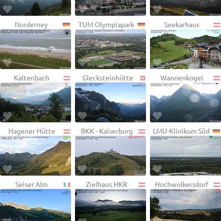
Norderney
TUM Olympiapark
Seekarhaus
Kaltenbach
Glecksteinhütte
Wannenkogel
Hagener Hütte
BKK - Kaiserburg
LMU-Klinikum Süd
Seiser Alm
Zielhaus HKR
Hochwolkersdorf