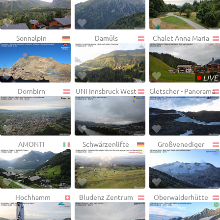
Sonnalpin
Damüls
Chalet Anna Maria
•
LIVE
Dornbirn
UNI Innsbruck West
Gletscher - Panorama
AMONTI
Schwärzenlifte
Großvenediger
Hochhamm
Bludenz Zentrum
Oberwalderhütte