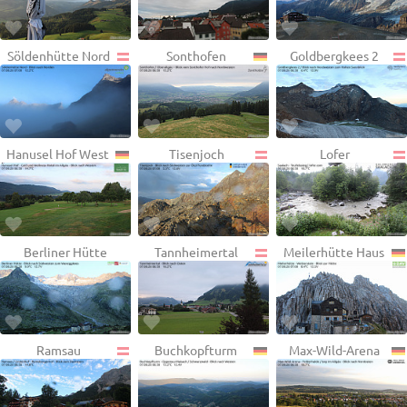
Söldenhütte Nord
Sonthofen
Goldbergkees 2
Hanusel Hof West
Tisenjoch
Lofer
Berliner Hütte
Tannheimertal
Meilerhütte Haus
Ramsau
Buchkopfturm
Max-Wild-Arena