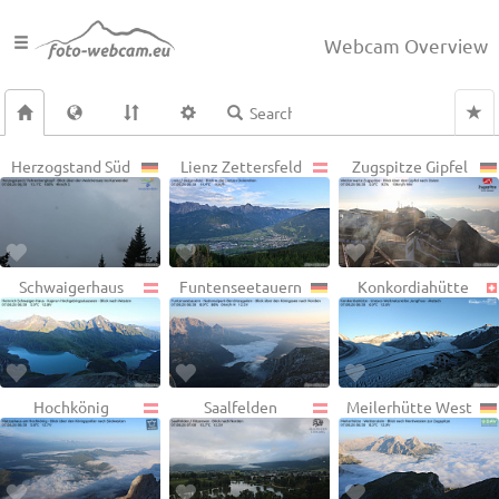
Webcam Overview
Herzogstand Süd
Lienz Zettersfeld
Zugspitze Gipfel
Schwaigerhaus
Funtenseetauern
Konkordiahütte
Hochkönig
Saalfelden
Meilerhütte West