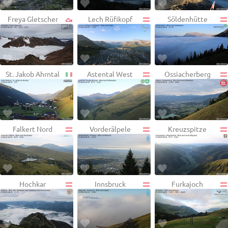
Freya Gletscher
Lech Rüfikopf
Söldenhütte
St. Jakob Ahrntal
Astental West
Ossiacherberg
Falkert Nord
Vorderälpele
Kreuzspitze
Hochkar
Innsbruck
Furkajoch