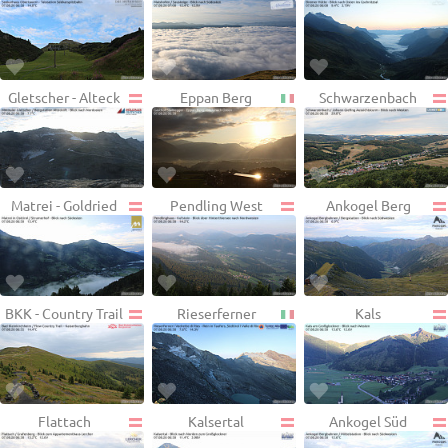
Gletscher - Alteck
Eppan Berg
Schwarzenbach
Matrei - Goldried
Pendling West
Ankogel Berg
BKK - Country Trail
Rieserferner
Kals
Flattach
Kalsertal
Ankogel Süd