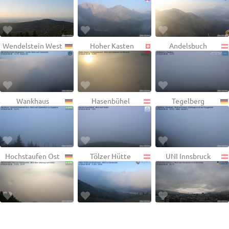
Wendelstein West
Hoher Kasten
Andelsbuch
Wankhaus
Hasenbühel
Tegelberg
Hochstaufen Ost
Tölzer Hütte
UNI Innsbruck