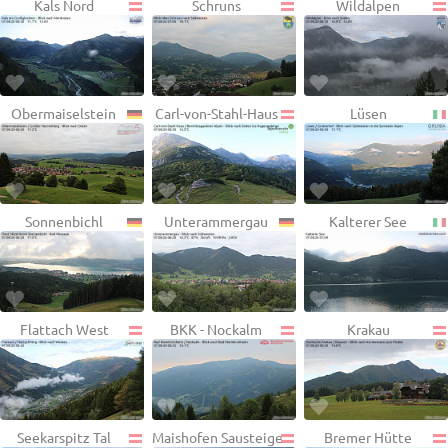
Kals Nord
Schruns
Wildalpen
Obermaiselstein
Carl-von-Stahl-Haus
Lüsen
Sonnenbichl
Unterammergau
Kalterer See
Flattach West
BKK - Nockalm
Krakau
Seekarspitz Tal
Maishofen Sausteige
Bremer Hütte