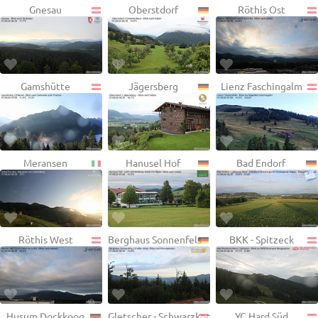
Gnesau
Oberstdorf
Röthis Ost
Gamshütte
Jägersberg
Lienz Faschingalm
Meransen
Hanusel Hof
Bad Endorf
Röthis West
Berghaus Sonnenfels
BKK - Spitzeck
Husum Dockkoog
Gletscher - Schwarzkopf
YC Hard Süd