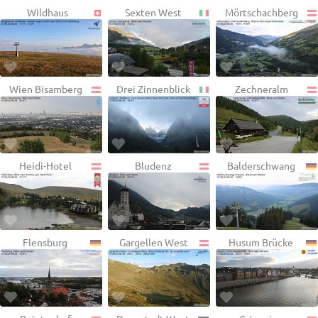
Wildhaus
Sexten West
Mörtschachberg
Wien Bisamberg
Drei Zinnenblick
Zechneralm
Heidi-Hotel
Bludenz
Balderschwang
Flensburg
Gargellen West
Husum Brücke