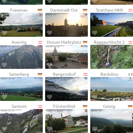
Frauenau
Darmstadt Ost
Starthaus HKR
Auernig
Husum Marktplatz
Raggaschlucht 2
Samerberg
Rangersdorf
Bardolino
Sarstein
Fürstenfeld
Gsteig