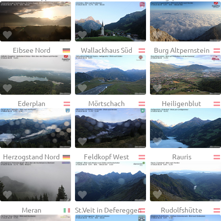
Eibsee Nord
Wallackhaus Süd
Burg Altpernstein
Ederplan
Mörtschach
Heiligenblut
Herzogstand Nord
Feldkopf West
Rauris
Meran
St.Veit in Defereggen
Rudolfshütte