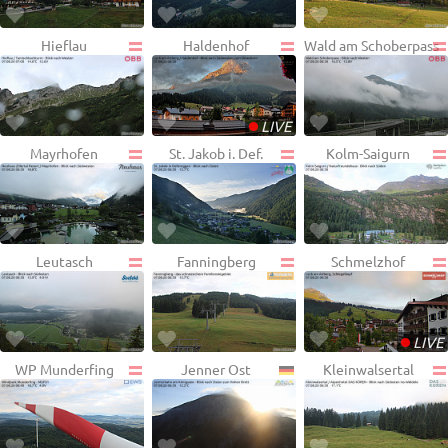
Hieflau
Haldenhof
Wald am Schoberpass
•
LIVE
Mayrhofen
St. Jakob i. Def.
Kolm-Saigurn
Leutasch
Fanningberg
Schmelzhof
•
LIVE
WP Munderfing
Jenner Ost
Kleinwalsertal