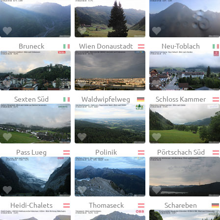
Bruneck
Wien Donaustadt
Neu-Toblach
Sexten Süd
Waldwipfelweg
Schloss Kammer
Pass Lueg
Polinik
Pörtschach Süd
Heidi-Chalets
Thomaseck
Schareben