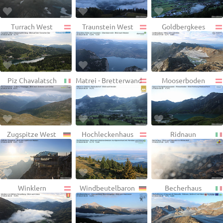
Turrach West
Traunstein West
Goldbergkees
Piz Chavalatsch
Matrei - Bretterwand
Mooserboden
Zugspitze West
Hochleckenhaus
Ridnaun
Winklern
Windbeutelbaron
Becherhaus