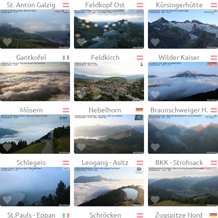
St. Anton Galzig
Feldkopf Ost
Kürsingerhütte
Gantkofel
Feldkirch
Wilder Kaiser
Mösern
Nebelhorn
Braunschweiger H.
Schlegeis
Leogang - Asitz
BKK - Strohsack
St.Pauls - Eppan
Schröcken
Zugspitze Nord