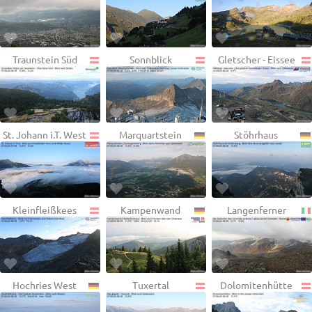
Traunstein Süd
Sonnblick
Gletscher - Eissee
St. Johann i.T. West
Marquartstein
Stöhrhaus
Kleinfleißkees
Kampenwand
Langenferner
Hochries West
Tuxertal
Dolomitenhütte