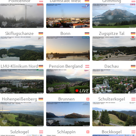
Pointenhof
Darmstadt West
Grimming
Skiflugschanze
Bonn
Zugspitze Tal
LMU-Klinikum Nord
Pension Bergland
Dachau
•
LIVE
Hohenpeißenberg
Brunnen
Schulterkogel
Sulzkogel
Schlappin
Bockkogel