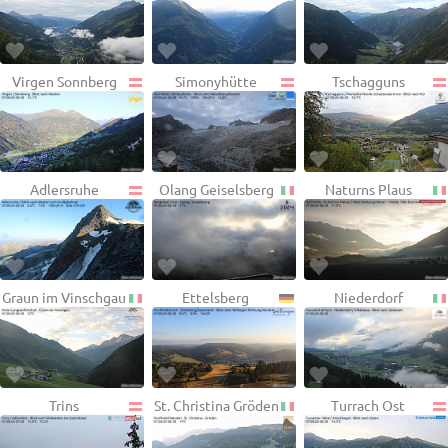
Virgen Sonnberg
Simonyhütte
Tschagguns
Adlersruhe
Olang Geiselsberg
Naturns Plaus
Graun im Vinschgau
Ettelsberg
Niederdorf
Trins
St. Christina Gröden
Turrach Ost