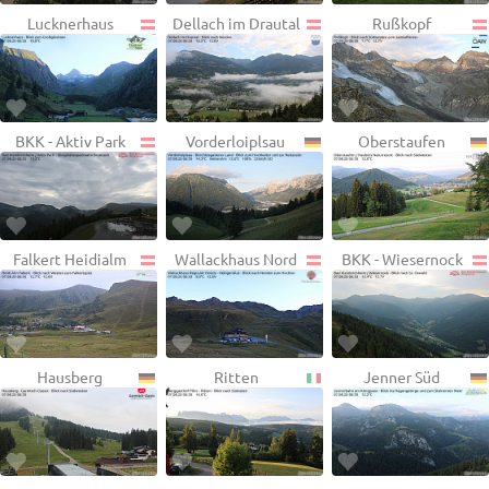
Lucknerhaus
Dellach im Drautal
Rußkopf
BKK - Aktiv Park
Vorderloiplsau
Oberstaufen
Falkert Heidialm
Wallackhaus Nord
BKK - Wiesernock
Hausberg
Ritten
Jenner Süd