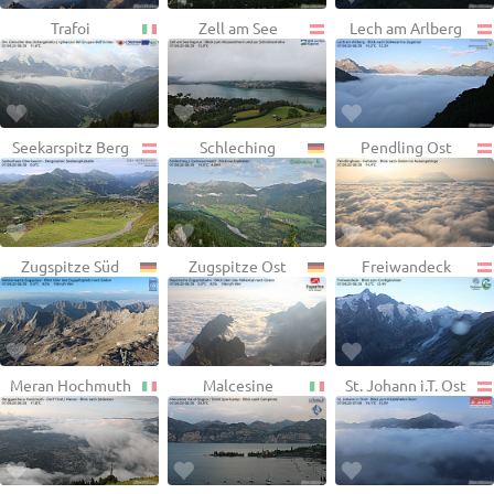
Trafoi
Zell am See
Lech am Arlberg
Seekarspitz Berg
Schleching
Pendling Ost
Zugspitze Süd
Zugspitze Ost
Freiwandeck
Meran Hochmuth
Malcesine
St. Johann i.T. Ost