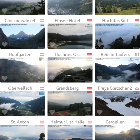
Glocknerwinkel
Eibsee-Hotel
Hochries Süd
Hopfgarten
Hochries Ost
Rein in Taufers
Obervellach
Grandsberg
Freya Gletscher 2
St. Anton
Helmut List Halle
Gargellen