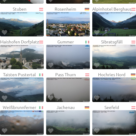
Stuben
Rosenheim
Alpinhotel Berghaus
Maishofen Dorfplatz
Gummer
Sibratsgfäll
Taisten Pustertal
Pass Thurn
Hochries Nord
Weißbrunnferner
Jachenau
Seefeld