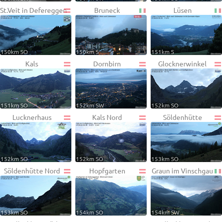
St.Veit in Defereggen
Bruneck
Lüsen
150km SO
150km S
151km S
Kals
Dornbirn
Glocknerwinkel
151km SO
152km SW
152km SO
Lucknerhaus
Kals Nord
Söldenhütte
152km SO
152km SO
153km SO
Söldenhütte Nord
Hopfgarten
Graun im Vinschgau
153km SO
154km SO
154km SW