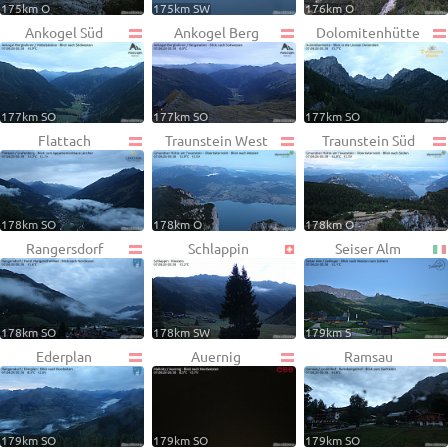
175km O
175km SW
176km O
Ankogel Süd
Ankogel Berg
Dolomitenhütte
177km SO
177km SO
177km SO
Flattach
Traunstein West
Traunstein Süd
178km SO
178km O
178km O
Rangersdorf
Schlappin
Seiser Alm
178km SO
178km SW
179km S
Ederplan
Auernig
Ramsau
179km SO
179km SO
179km SO