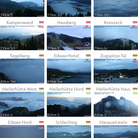
74km S
77km SO
77km SO
Kampenwand
Hausberg
Kreuzeck
77km SO
77km S
79km S
Tegelberg
Eibsee-Hotel
Zugspitze Tal
80km SW
81km SW
81km SW
Meilerhütte West
Meilerhütte Nord
Meilerhütte Haus
82km S
82km S
82km S
Eibsee Nord
Schleching
Marquartstein