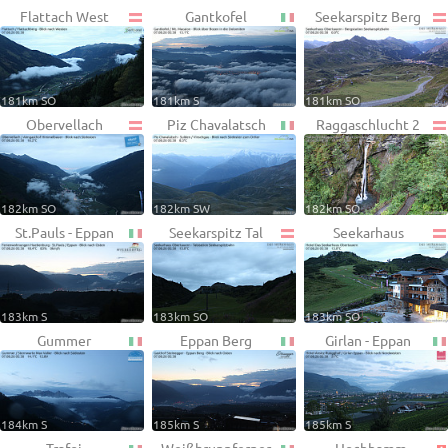
Flattach West
Gantkofel
Seekarspitz Berg
181km SO
181km S
181km SO
Obervellach
Piz Chavalatsch
Raggaschlucht 2
182km SO
182km SW
182km SO
St.Pauls - Eppan
Seekarspitz Tal
Seekarhaus
183km S
183km SO
183km SO
Gummer
Eppan Berg
Girlan - Eppan
184km S
185km S
185km S