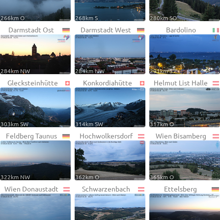
266km O
268km S
280km SO
Darmstadt Ost
Darmstadt West
Bardolino
284km NW
284km NW
291km S
Glecksteinhütte
Konkordiahütte
Helmut List Halle
303km SW
314km SW
317km O
Feldberg Taunus
Hochwolkersdorf
Wien Bisamberg
322km NW
362km O
365km O
Wien Donaustadt
Schwarzenbach
Ettelsberg