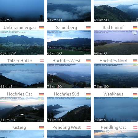
58km S
61km SO
61km SO
Unterammergau
Samerberg
Bad Endorf
63km SW
66km SO
66km O
Tölzer Hütte
Hochries West
Hochries Nord
68km S
71km SO
71km SO
Hochries Ost
Hochries Süd
Wankhaus
71km SO
71km SO
71km S
Gsteig
Pendling West
Pendling Ost