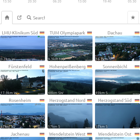
13:50
20:30
06:20
13:00
19:40
05:30
LMU-Klinikum Süd
TUM Olympiapark
Dachau
0.2km W
9.3km NO
16.7km N
Fürstenfeld
Hohenpeißenberg
Sonnenbichl
17.9km W
48km SW
49km S
Rosenheim
Herzogstand Nord
Herzogstand Süd
57km SO
57km S
57km S
Jachenau
Wendelstein West
Wendelstein Ost