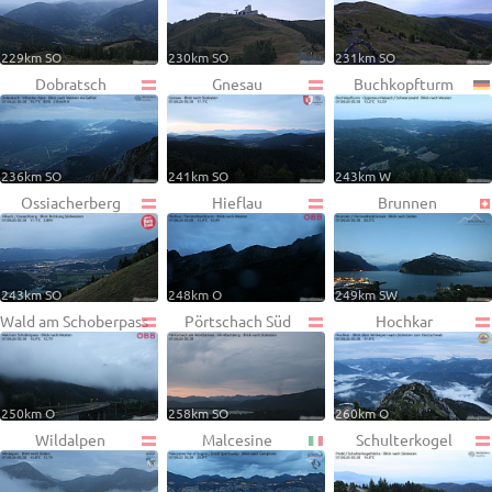
229km SO
230km SO
231km SO
Dobratsch
Gnesau
Buchkopfturm
236km SO
241km SO
243km W
Ossiacherberg
Hieflau
Brunnen
243km SO
248km O
249km SW
Wald am Schoberpass
Pörtschach Süd
Hochkar
250km O
258km SO
260km O
Wildalpen
Malcesine
Schulterkogel