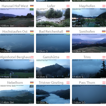
105km SW
106km S
107km SW
Hanusel Hof West
Lofer
Mayrhofen
108km SW
108km SO
109km S
Hochstaufen Ost
Bad Reichenhall
Sonthofen
110km O
110km O
110km SW
Alpinhotel Berghaus
Gamshütte
Trins
111km S
112km S
114km S
Nebelhorn
Tristner Ginzling
Pass Thurn
114km SW
115km S
116km SO