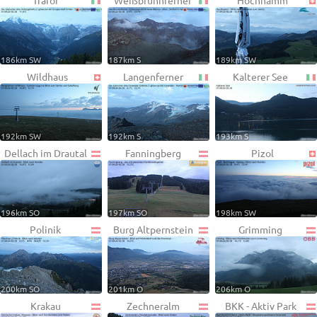
Trafoi
Weißbrunnferner
Hochhamm
186km SW
187km S
189km SW
Wildhaus
Langenferner
Kalterer See
192km SW
192km S
193km S
Dellach im Drautal
Fanningberg
Pizol
196km SO
197km SO
198km SW
Polinik
Burg Altpernstein
Grimming
200km SO
201km O
206km O
Krakau
Zechneralm
BKK - Aktiv Park