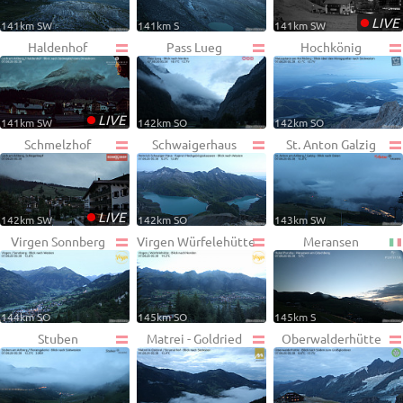
•
LIVE
141km SW
141km S
141km SW
Haldenhof
Pass Lueg
Hochkönig
•
LIVE
141km SW
142km SO
142km SO
Schmelzhof
Schwaigerhaus
St. Anton Galzig
•
LIVE
142km SW
142km SO
143km SW
Virgen Sonnberg
Virgen Würfelehütte
Meransen
144km SO
145km SO
145km S
Stuben
Matrei - Goldried
Oberwalderhütte