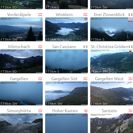
172km SO
172km S
173km SW
Vorderälpele
Winklern
Drei Zinnenblick
173km SW
173km SO
173km S
Mörtschach
San Cassiano
St. Christina Gröden
173km SO
173km S
173km S
Gargellen
Gargellen Süd
Gargellen West
174km SW
174km SW
174km SW
Simonyhütte
Hoher Kasten
Sarstein