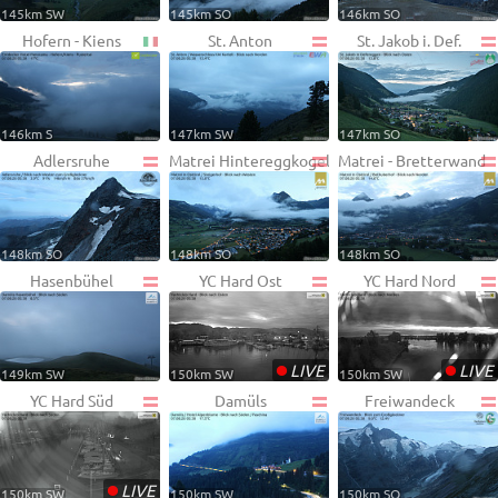
145km SW
145km SO
146km SO
Hofern - Kiens
St. Anton
St. Jakob i. Def.
146km S
147km SW
147km SO
Adlersruhe
Matrei Hintereggkogel
Matrei - Bretterwand
148km SO
148km SO
148km SO
Hasenbühel
YC Hard Ost
YC Hard Nord
•
•
LIVE
LIVE
149km SW
150km SW
150km SW
YC Hard Süd
Damüls
Freiwandeck
•
LIVE
150km SW
150km SW
150km SO