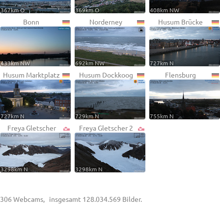
367km O
369km O
408km NW
Bonn
Norderney
Husum Brücke
433km NW
692km NW
727km N
Husum Marktplatz
Husum Dockkoog
Flensburg
727km N
729km N
755km N
Freya Gletscher
Freya Gletscher 2
3298km N
3298km N
306 Webcams, insgesamt 128.034.569 Bilder.