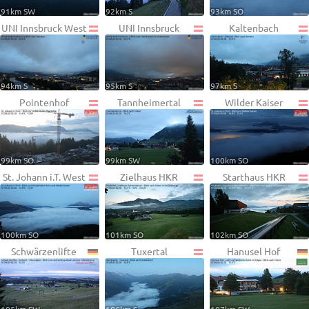
91km SW
92km S
93km SO
UNI Innsbruck West
UNI Innsbruck
Kaltenbach
94km S
95km S
97km S
Pointenhof
Tannheimertal
Wilder Kaiser
99km SO
99km SW
100km SO
St. Johann i.T. West
Zielhaus HKR
Starthaus HKR
100km SO
101km SO
102km SO
Schwärzenlifte
Tuxertal
Hanusel Hof