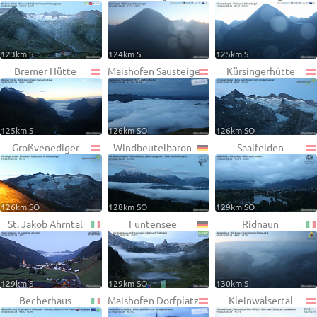
123km S
124km S
125km S
Bremer Hütte
Maishofen Sausteige
Kürsingerhütte
125km S
126km SO
126km SO
Großvenediger
Windbeutelbaron
Saalfelden
126km SO
128km SO
129km SO
St. Jakob Ahrntal
Funtensee
Ridnaun
129km S
129km SO
130km S
Becherhaus
Maishofen Dorfplatz
Kleinwalsertal