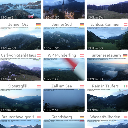
130km S
130km SO
130km SW
Jenner Ost
Jenner Süd
Schloss Kammer
130km SO
130km SO
131km SO
Carl-von-Stahl-Haus
WP Munderfing
Funtenseetauern
132km SO
132km O
132km SO
Sibratsgfäll
Zell am See
Rein in Taufers
132km SW
133km SO
137km S
Braunschweiger H.
Grandsberg
Wasserfallboden