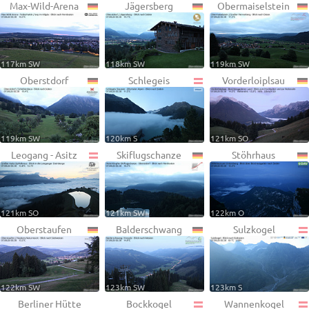
Max-Wild-Arena
Jägersberg
Obermaiselstein
117km SW
118km SW
119km SW
Oberstdorf
Schlegeis
Vorderloiplsau
119km SW
120km S
121km SO
Leogang - Asitz
Skiflugschanze
Stöhrhaus
121km SO
121km SW
122km O
Oberstaufen
Balderschwang
Sulzkogel
122km SW
123km SW
123km S
Berliner Hütte
Bockkogel
Wannenkogel