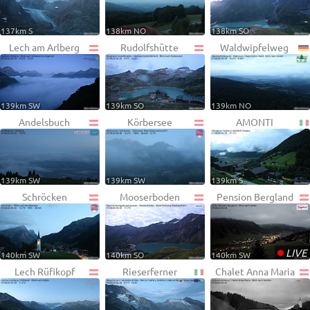
137km S
138km NO
138km SO
Lech am Arlberg
Rudolfshütte
Waldwipfelweg
139km SW
139km SO
139km NO
Andelsbuch
Körbersee
AMONTI
139km SW
139km SW
139km S
Schröcken
Mooserboden
Pension Bergland
•
LIVE
140km SW
140km SO
140km SW
Lech Rüfikopf
Rieserferner
Chalet Anna Maria