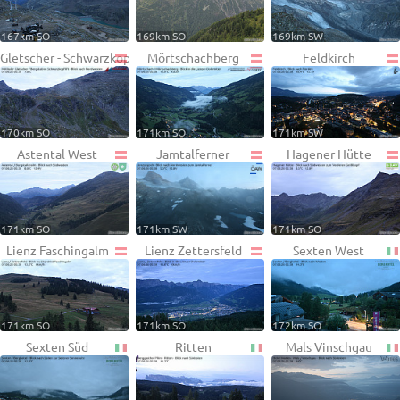
167km SO
169km SO
169km SW
Gletscher - Schwarzkopf
Mörtschachberg
Feldkirch
170km SO
171km SO
171km SW
Astental West
Jamtalferner
Hagener Hütte
171km SO
171km SW
171km SO
Lienz Faschingalm
Lienz Zettersfeld
Sexten West
171km SO
171km SO
172km SO
Sexten Süd
Ritten
Mals Vinschgau