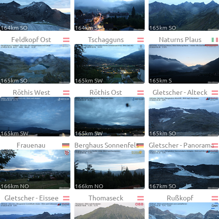
164km SO
164km S
165km SO
Feldkopf Ost
Tschagguns
Naturns Plaus
165km SO
165km SW
165km S
Röthis West
Röthis Ost
Gletscher - Alteck
165km SW
165km SW
165km SO
Frauenau
Berghaus Sonnenfels
Gletscher - Panorama
166km NO
166km NO
167km SO
Gletscher - Eissee
Thomaseck
Rußkopf