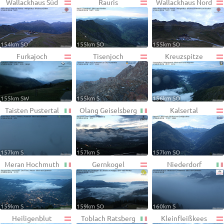
Wallackhaus Süd
Rauris
Wallackhaus Nord
154km SO
155km SO
155km SO
Furkajoch
Tisenjoch
Kreuzspitze
155km SW
155km S
156km SO
Taisten Pustertal
Olang Geiselsberg
Kalsertal
157km S
157km S
157km SO
Meran Hochmuth
Gernkogel
Niederdorf
159km S
159km SO
160km S
Heiligenblut
Toblach Ratsberg
Kleinfleißkees