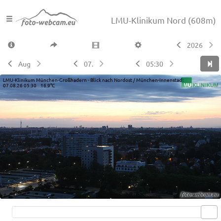
LMU-Klinikum Nord
(608m)
2026
Aug
07.
05:30
LMU-Klinikum München-Großhadern - Blick nach Nordost / München-Innenstadt
07.08.26 05:30 16.9°C
Live video available →
View