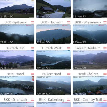
212km SO
214km SO
221km SO
BKK - Spitzeck
BKK - Nockalm
BKK - Wiesernock
221km SO
222km SO
223km SO
Turrach Ost
Turrach West
Falkert Heidialm
223km SO
225km SO
225km SO
Heidi-Hotel
Falkert Nord
Heidi-Chalets
225km SO
225km SO
226km SO
BKK - Strohsack
BKK - Kaiserburg
BKK - Country Trail