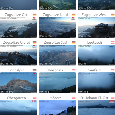
82km SW
84km SO
85km SO
Zugspitze Ost
Zugspitze Nord
Zugspitze West
85km SW
85km SW
85km SW
Zugspitze Gipfel
Zugspitze Süd
Leutasch
85km SW
85km SW
85km S
Sonnalpin
Innsbruck
Seefeld
86km SW
90km S
90km S
Obergarten
Mösern
St. Johann i.T. Ost