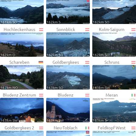
161km SO
162km S
162km SO
Hochleckenhaus
Sonnblick
Kolm-Saigurn
162km O
162km SO
162km SO
Schareben
Goldbergkees
Schruns
162km NO
163km SO
163km SW
Bludenz Zentrum
Bludenz
Meran
163km SW
163km SW
163km S
Goldbergkees 2
Neu-Toblach
Feldkopf West