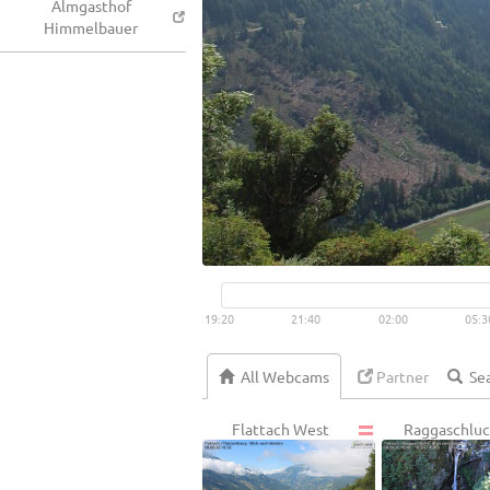
Almgasthof
Himmelbauer
19:20
21:40
02:00
05:3
All Webcams
Partner
Flattach West
Raggaschluc