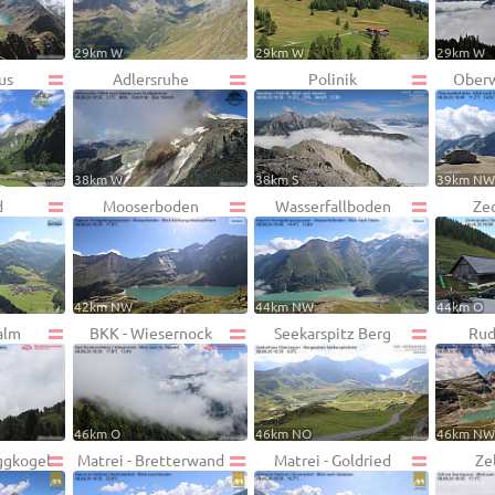
29km W
29km W
29km W
us
Adlersruhe
Polinik
Oberw
38km W
38km S
39km N
d
Mooserboden
Wasserfallboden
Ze
42km NW
44km NW
44km O
alm
BKK - Wiesernock
Seekarspitz Berg
Rud
46km O
46km NO
46km N
ggkogel
Matrei - Bretterwand
Matrei - Goldried
Ze