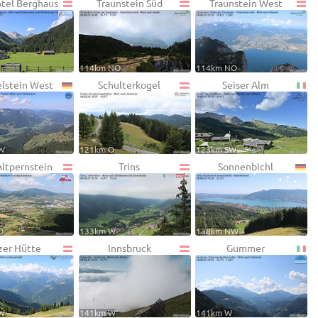
otel Berghaus
Traunstein Süd
Traunstein West
114km NO
114km NO
lstein West
Schulterkogel
Seiser Alm
W
121km O
123km SW
Altpernstein
Trins
Sonnenbichl
O
133km W
138km NW
zer Hütte
Innsbruck
Gummer
W
141km W
141km W