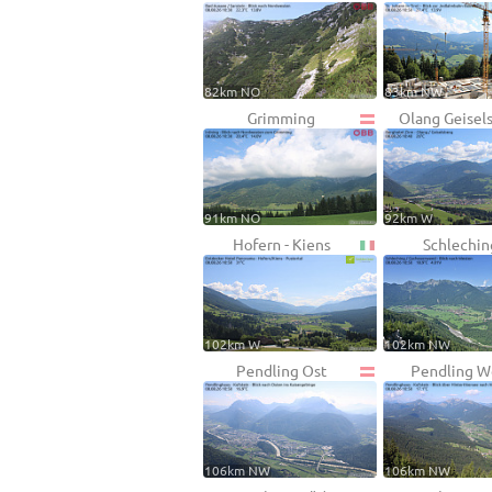
82km NO
83km NW
Grimming
Olang Geisel
91km NO
92km W
Hofern - Kiens
Schlechin
102km W
102km NW
Pendling Ost
Pendling W
106km NW
106km NW