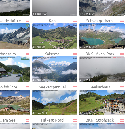
34km SW
34km NW
alderhütte
Kals
Schwaigerhaus
W
40km W
40km NW
chneralm
Kalsertal
BKK - Aktiv Park
45km W
45km O
olfshütte
Seekarspitz Tal
Seekarhaus
W
46km NO
46km NO
ll am See
Falkert Nord
BKK - Strohsack