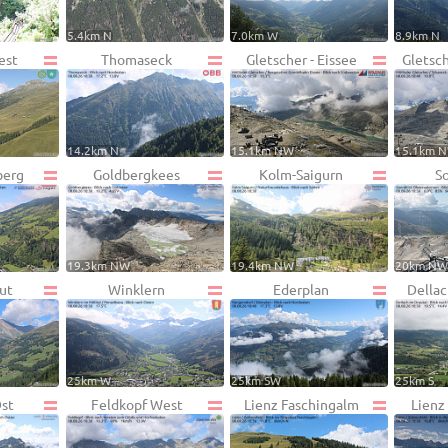
5.4km N
7.0km W
8.9km N
est
Thomaseck
Gletscher - Eissee
Gletsch
14.2km N
15.1km NW
15.1km 
berg
Goldbergkees
Kolm-Saigurn
S
19.3km NW
19.4km NW
20km N
ut
Winklern
Ederplan
Dellac
25km W
25km SW
25km S
st
Feldkopf West
Lienz Faschingalm
Lienz