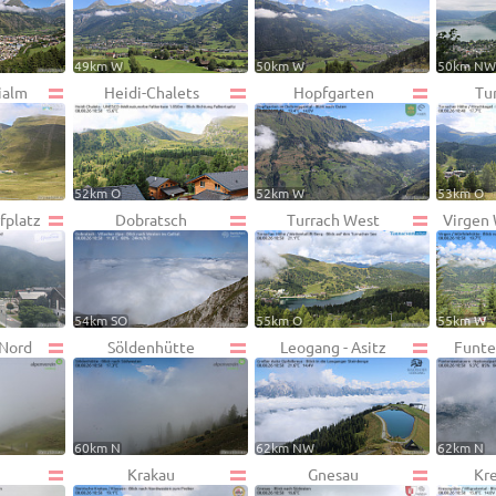
49km W
50km W
50km N
ialm
Heidi-Chalets
Hopfgarten
Tu
52km O
52km W
53km O
fplatz
Dobratsch
Turrach West
Virgen
54km SO
55km O
55km W
 Nord
Söldenhütte
Leogang - Asitz
Funte
60km N
62km NW
62km N
Krakau
Gnesau
Kr