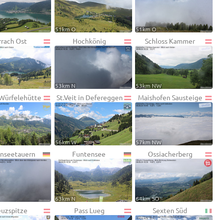
W
51km O
51km O
rrach Ost
Hochkönig
Schloss Kammer
53km N
53km NW
 Würfelehütte
St.Veit in Defereggen
Maishofen Sausteige
56km W
57km NW
nseetauern
Funtensee
Ossiacherberg
63km N
64km SO
euzspitze
Pass Lueg
Sexten Süd