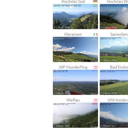
Hochries Süd
Hochries W
113km NW
113km NW
Meransen
Samerber
115km W
118km NW
WP Munderfing
Bad Endor
124km N
124km NW
Hieflau
UNI Innsbr
139km NO
139km W