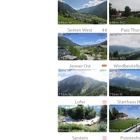
64km W
64km NO
Sexten West
Pass Thur
67km SW
68km NW
Jenner Ost
Windbeutelb
71km N
75km N
Lofer
Starthaus 
80km NW
80km NW
Sarstein
Pointenh