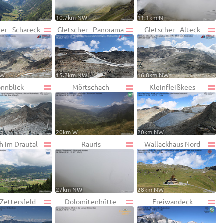
10.7km NW
11.1km N
er - Schareck
Gletscher - Panorama
Gletscher - Alteck
NW
15.2km NW
16.8km NW
onnblick
Mörtschach
Kleinfleißkees
W
20km W
20km NW
h im Drautal
Rauris
Wallackhaus Nord
27km NW
28km NW
 Zettersfeld
Dolomitenhütte
Freiwandeck