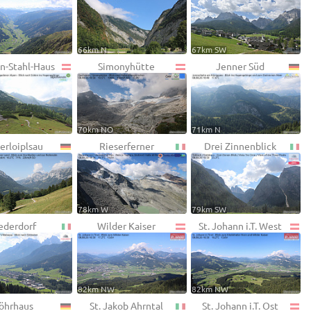
66km N
67km SW
on-Stahl-Haus
Simonyhütte
Jenner Süd
70km NO
71km N
erloiplsau
Rieserferner
Drei Zinnenblick
78km W
79km SW
ederdorf
Wilder Kaiser
St. Johann i.T. West
82km NW
82km NW
öhrhaus
St. Jakob Ahrntal
St. Johann i.T. Ost