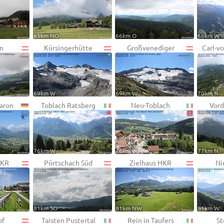
65km NO
66km O
66km W
n
Kürsingerhütte
Großvenediger
Carl-v
69km W
69km W
70km N
aron
Toblach Ratsberg
Neu-Toblach
Vord
76km W
76km W
77km N
HKR
Pörtschach Süd
Zielhaus HKR
Ni
81km SO
81km NW
81km W
of
Taisten Pustertal
Rein in Taufers
St