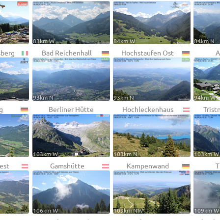
83km W
84km W
84km N
sberg
Bad Reichenhall
Hochstaufen Ost
A
93km N
93km N
94km W
g
Berliner Hütte
Hochleckenhaus
Trist
103km W
103km N
103km W
est
Gamshütte
Kampenwand
T
106km W
109km NW
109km W