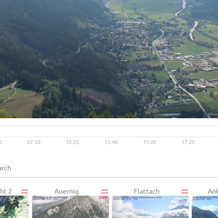
Live video available →
View
0
07:50
10:20
12:40
15:00
17:20
ht 2
Auernig
Flattach
Ank