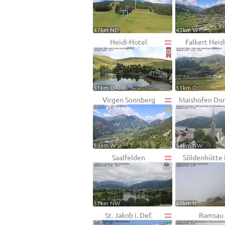
47km NO
47km W
Heidi-Hotel
Falkert Heid
51km O
51km O
Virgen Sonnberg
Maishofen Dor
53km W
54km NW
Saalfelden
Söldenhütte
57km NW
60km N
St. Jakob i. Def.
Ramsau