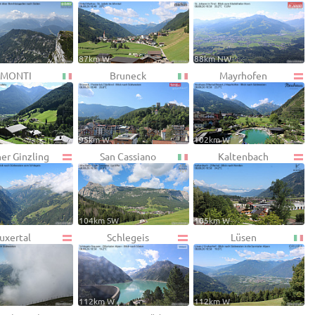
87km W
88km NW
MONTI
Bruneck
Mayrhofen
95km W
102km W
ner Ginzling
San Cassiano
Kaltenbach
104km SW
105km W
uxertal
Schlegeis
Lüsen
112km W
112km W