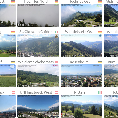
est
Hochries Nord
Hochries Ost
Alpinh
113km NW
113km NW
113km W
g
St. Christina Gröden
Wendelstein Ost
Wende
119km W
121km NW
121km N
f
Wald am Schoberpass
Rosenheim
Burg 
127km NO
128km NW
128km N
uck
UNI Innsbruck West
Ritten
Töl
140km W
140km W
141km N