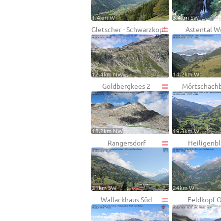
1.4km W
3.4km SW
Gletscher - Schwarzkopf
Astental W
12.4km NW
14.2km W
Goldbergkees 2
Mörtschach
18.2km NW
19.3km W
Rangersdorf
Heiligenbl
21km SW
24km W
Wallackhaus Süd
Feldkopf O