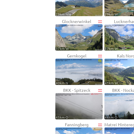
29km NW
29km W
Glocknerwinkel
Lucknerha
37km W
37km W
Gernkogel
Kals Nor
40km N
41km W
BKK - Spitzeck
BKK - Nock
45km O
46km O
Fanningberg
Matrei Hintere