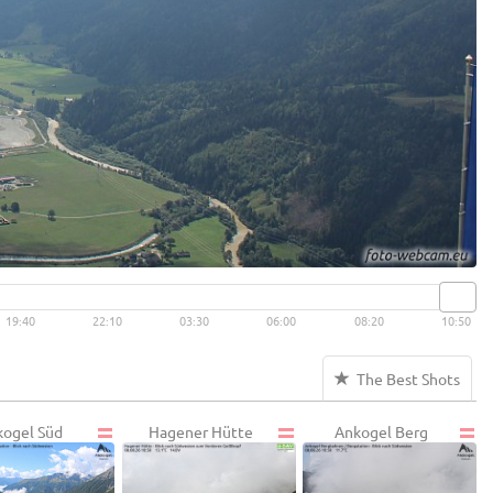
19:40
22:10
03:30
06:00
08:20
10:50
The Best Shots
ogel Süd
Hagener Hütte
Ankogel Berg