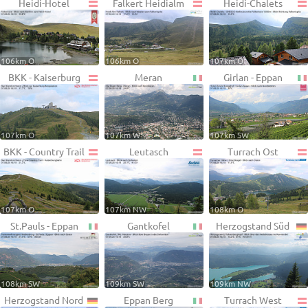
Heidi-Hotel
Falkert Heidialm
Heidi-Chalets
106km O
106km O
107km O
BKK - Kaiserburg
Meran
Girlan - Eppan
107km O
107km W
107km SW
BKK - Country Trail
Leutasch
Turrach Ost
107km O
107km NW
108km O
St.Pauls - Eppan
Gantkofel
Herzogstand Süd
108km SW
109km SW
109km NW
Herzogstand Nord
Eppan Berg
Turrach West