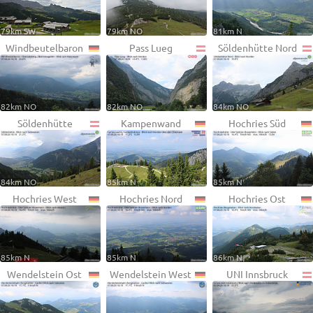
79km SW
79km NO
81km N
Windbeutelbaron
Pass Lueg
Söldenhütte Nord
82km NO
82km NO
84km NO
Söldenhütte
Kampenwand
Hochries Süd
84km NO
85km N
85km N
Hochries West
Hochries Nord
Hochries Ost
85km N
85km N
86km N
Wendelstein Ost
Wendelstein West
UNI Innsbruck