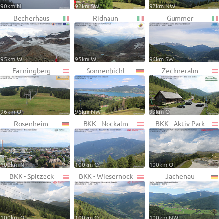
90km N
92km SW
92km NW
Becherhaus
Ridnaun
Gummer
95km W
95km W
96km SW
Fanningberg
Sonnenbichl
Zechneralm
96km O
96km NW
99km O
Rosenheim
BKK - Nockalm
BKK - Aktiv Park
100km N
100km O
100km O
BKK - Spitzeck
BKK - Wiesernock
Jachenau
100km O
100km O
100km NW