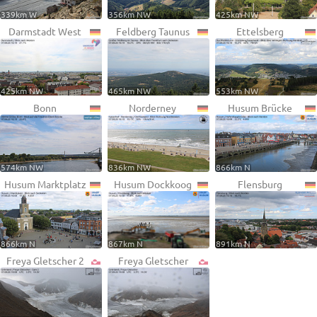
339km W
356km NW
425km NW
Darmstadt West
Feldberg Taunus
Ettelsberg
425km NW
465km NW
553km NW
Bonn
Norderney
Husum Brücke
574km NW
836km NW
866km N
Husum Marktplatz
Husum Dockkoog
Flensburg
866km N
867km N
891km N
Freya Gletscher 2
Freya Gletscher