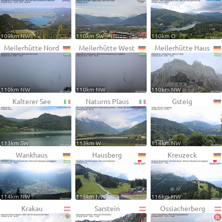
109km NW
110km SW
110km O
Meilerhütte Nord
Meilerhütte West
Meilerhütte Haus
110km NW
110km NW
110km NW
Kalterer See
Naturns Plaus
Gsteig
113km SW
113km W
114km NW
Wankhaus
Hausberg
Kreuzeck
114km NW
115km NW
116km NW
Krakau
Sarstein
Ossiacherberg