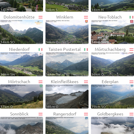
34km S
34km S
34km N
Dolomitenhütte
Winklern
Neu-Toblach
34km SO
34km O
34km SW
Niederdorf
Taisten Pustertal
Mörtschachberg
36km SW
36km SW
36km O
Mörtschach
Kleinfleißkees
Ederplan
37km O
38km O
39km SO
Sonnblick
Rangersdorf
Goldbergkees