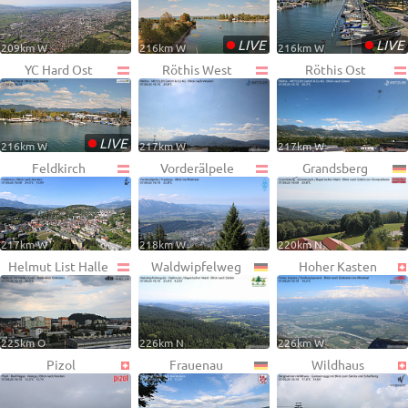
•
•
LIVE
LIVE
209km W
216km W
216km W
YC Hard Ost
Röthis West
Röthis Ost
•
LIVE
216km W
217km W
217km W
Feldkirch
Vorderälpele
Grandsberg
217km W
218km W
220km N
Helmut List Halle
Waldwipfelweg
Hoher Kasten
225km O
226km N
226km W
Pizol
Frauenau
Wildhaus