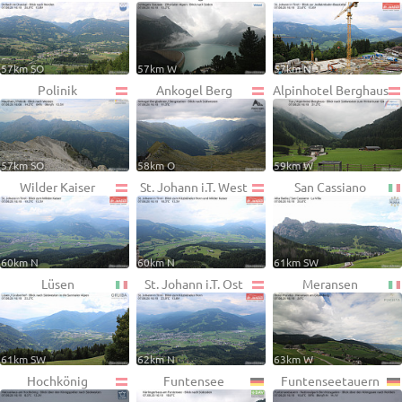
57km SO
57km W
57km N
Polinik
Ankogel Berg
Alpinhotel Berghaus
57km SO
58km O
59km W
Wilder Kaiser
St. Johann i.T. West
San Cassiano
60km N
60km N
61km SW
Lüsen
St. Johann i.T. Ost
Meransen
61km SW
62km N
63km W
Hochkönig
Funtensee
Funtenseetauern