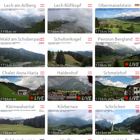
Lech am Arlberg
Lech Rüfikopf
Obermaiselstein
174km W
174km W
175km W
Wald am Schoberpass
Schulterkogel
Pension Bergland
•
LIVE
175km O
176km O
176km W
Chalet Anna Maria
Haldenhof
Schmelzhof
•
•
•
LIVE
LIVE
LIVE
176km W
176km W
176km W
Kleinwalsertal
Körbersee
Schröcken
178km W
179km W
181km W