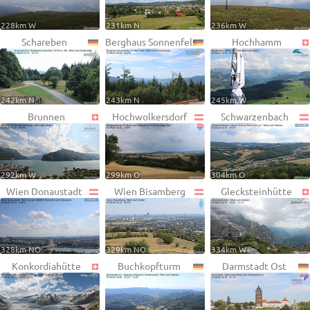
228km W
231km N
236km W
Schareben
Berghaus Sonnenfels
Hochhamm
242km N
243km N
245km W
Brunnen
Hochwolkersdorf
Schwarzenbach
292km W
299km O
304km O
Wien Donaustadt
Wien Bisamberg
Glecksteinhütte
328km NO
329km NO
334km W
Konkordiahütte
Buchkopfturm
Darmstadt Ost