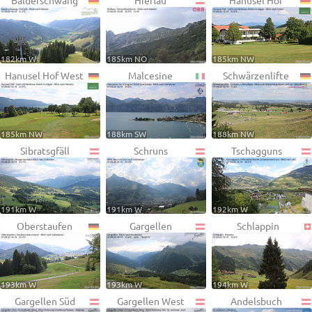
Balderschwang
Hieflau
Hanusel Hof
182km W
185km NO
185km NW
Hanusel Hof West
Malcesine
Schwärzenlifte
185km NW
188km SW
188km NW
Sibratsgfäll
Schruns
Tschagguns
191km W
191km W
192km W
Oberstaufen
Gargellen
Schlappin
193km W
193km W
194km W
Gargellen Süd
Gargellen West
Andelsbuch