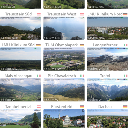
138km W
141km NW
141km NW
Traunstein Süd
Traunstein West
LMU-Klinikum Nord
143km NO
143km NO
145km NW
LMU-Klinikum Süd
TUM Olympiapark
Langenferner
145km NW
148km NW
150km W
Mals Vinschgau
Piz Chavalatsch
Trafoi
151km W
155km W
155km W
Tannheimertal
Fürstenfeld
Dachau