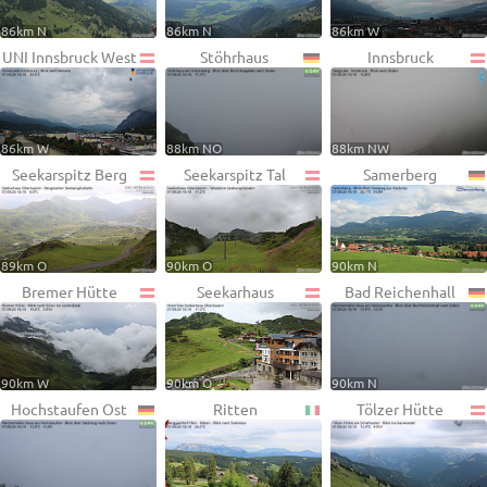
86km N
86km N
86km W
UNI Innsbruck West
Stöhrhaus
Innsbruck
86km W
88km NO
88km NW
Seekarspitz Berg
Seekarspitz Tal
Samerberg
89km O
90km O
90km N
Bremer Hütte
Seekarhaus
Bad Reichenhall
90km W
90km O
90km N
Hochstaufen Ost
Ritten
Tölzer Hütte