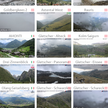
39km O
40km SO
40km O
Goldbergkees 2
Astental West
Rauris
40km O
41km O
41km NO
AMONTI
Gletscher - Alteck
Kolm-Saigurn
41km W
41km O
42km O
Drei Zinnenblick
Gletscher - Panorama
Gletscher - Eissee
42km SW
43km O
43km O
Olang Geiselsberg
Gletscher - Schwarzkopf
Gletscher - Schareck