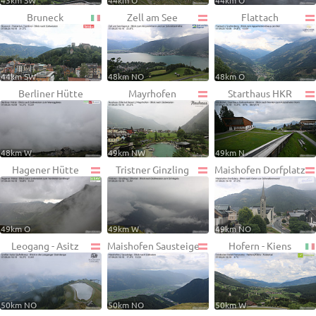
43km SW
44km O
44km O
Bruneck
Zell am See
Flattach
44km SW
48km NO
48km O
Berliner Hütte
Mayrhofen
Starthaus HKR
48km W
49km NW
49km N
Hagener Hütte
Tristner Ginzling
Maishofen Dorfplatz
49km O
49km W
49km NO
Leogang - Asitz
Maishofen Sausteige
Hofern - Kiens
50km NO
50km NO
50km W