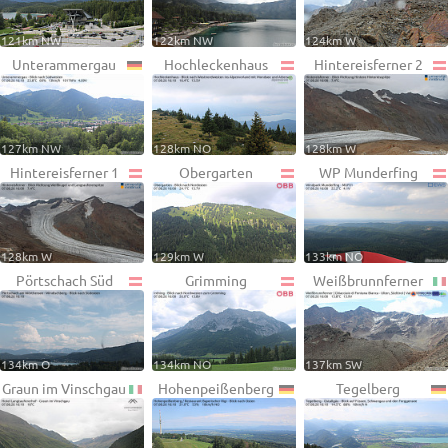
121km NW
122km NW
124km W
Unterammergau
Hochleckenhaus
Hintereisferner 2
127km NW
128km NO
128km W
Hintereisferner 1
Obergarten
WP Munderfing
128km W
129km W
133km NO
Pörtschach Süd
Grimming
Weißbrunnferner
134km O
134km NO
137km SW
Graun im Vinschgau
Hohenpeißenberg
Tegelberg