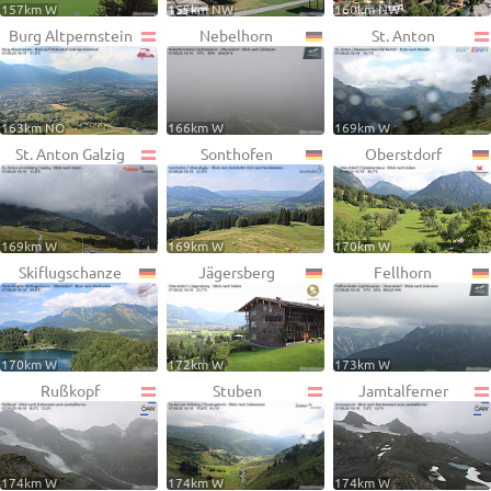
157km W
159km NW
160km NW
Burg Altpernstein
Nebelhorn
St. Anton
163km NO
166km W
169km W
St. Anton Galzig
Sonthofen
Oberstdorf
169km W
169km W
170km W
Skiflugschanze
Jägersberg
Fellhorn
170km W
172km W
173km W
Rußkopf
Stuben
Jamtalferner
174km W
174km W
174km W