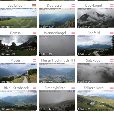
Bad Endorf
Dobratsch
Bockkogel
101km N
103km SO
103km W
Ramsau
Wannenkogel
Seefeld
103km NO
104km W
104km W
Mösern
Meran Hochmuth
Sulzkogel
105km W
105km W
105km W
BKK - Strohsack
Simonyhütte
Falkert Nord
105km O
105km NO
106km O