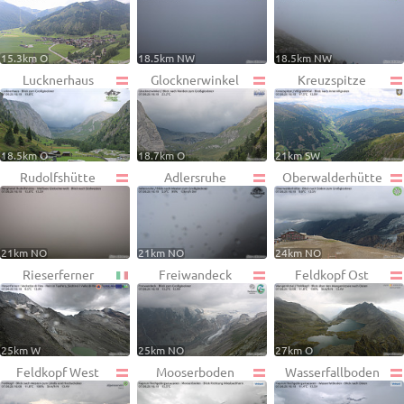
15.3km O
18.5km NW
18.5km NW
Lucknerhaus
Glocknerwinkel
Kreuzspitze
18.5km O
18.7km O
21km SW
Rudolfshütte
Adlersruhe
Oberwalderhütte
21km NO
21km NO
24km NO
Rieserferner
Freiwandeck
Feldkopf Ost
25km W
25km NO
27km O
Feldkopf West
Mooserboden
Wasserfallboden