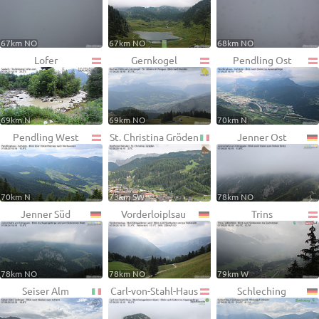
67km NO
67km NO
68km NO
Lofer
Gernkogel
Pendling Ost
69km N
69km NO
70km N
Pendling West
St. Christina Gröden
Jenner Ost
70km N
73km SW
78km NO
Jenner Süd
Vorderloiplsau
Trins
78km NO
78km NO
79km W
Seiser Alm
Carl-von-Stahl-Haus
Schleching