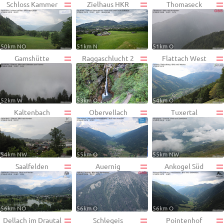
Schloss Kammer
Zielhaus HKR
Thomaseck
50km NO
51km N
51km O
Gamshütte
Raggaschlucht 2
Flattach West
52km W
53km O
54km O
Kaltenbach
Obervellach
Tuxertal
54km NW
55km O
55km NW
Saalfelden
Auernig
Ankogel Süd
56km NO
56km O
56km O
Dellach im Drautal
Schlegeis
Pointenhof