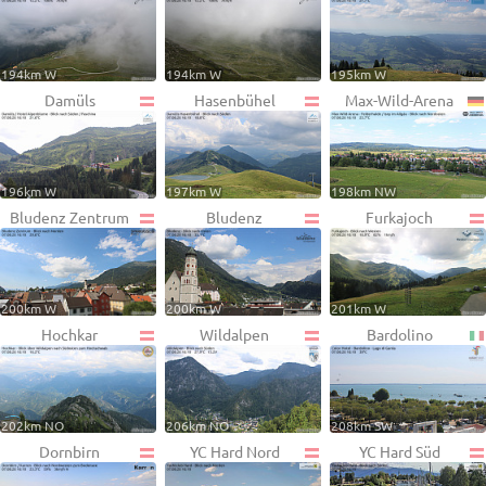
194km W
194km W
195km W
Damüls
Hasenbühel
Max-Wild-Arena
196km W
197km W
198km NW
Bludenz Zentrum
Bludenz
Furkajoch
200km W
200km W
201km W
Hochkar
Wildalpen
Bardolino
202km NO
206km NO
208km SW
Dornbirn
YC Hard Nord
YC Hard Süd