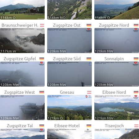
116km O
116km NO
116km O
Braunschweiger H.
Zugspitze Ost
Zugspitze Nord
117km W
120km NW
120km NW
Zugspitze Gipfel
Zugspitze Süd
Sonnalpin
120km NW
120km NW
120km NW
Zugspitze West
Gnesau
Eibsee Nord
120km NW
121km O
121km NW
Zugspitze Tal
Eibsee-Hotel
Tisenjoch