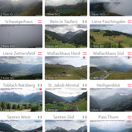
27km O
28km NO
29km NO
Schwaigerhaus
Rein in Taufers
Lienz Faschingalm
29km NO
30km W
31km SO
Lienz Zettersfeld
Wallackhaus Nord
Wallackhaus Süd
31km SO
31km O
31km O
Toblach Ratsberg
St. Jakob Ahrntal
Heiligenblut
32km SW
33km W
33km O
Sexten West
Sexten Süd
Pass Thurn