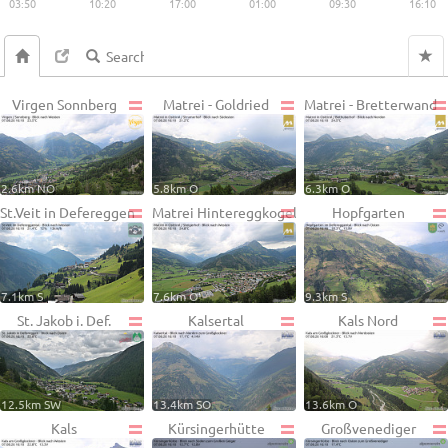
03:50
10:20
17:00
01:00
09:30
16:10
Virgen Sonnberg
Matrei - Goldried
Matrei - Bretterwand
2.6km NO
5.8km O
6.3km O
St.Veit in Defereggen
Matrei Hintereggkogel
Hopfgarten
7.1km S
7.6km O
9.3km S
St. Jakob i. Def.
Kalsertal
Kals Nord
12.5km SW
13.4km SO
13.6km O
Kals
Kürsingerhütte
Großvenediger