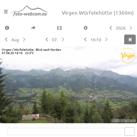
Virgen Würfelehütte
(1360m)
2026
Aug
07.
16:10
Virgen / Würfelehütte - Blick nach Norden
07.08.26 16:10 23.5°C
Live video available →
View