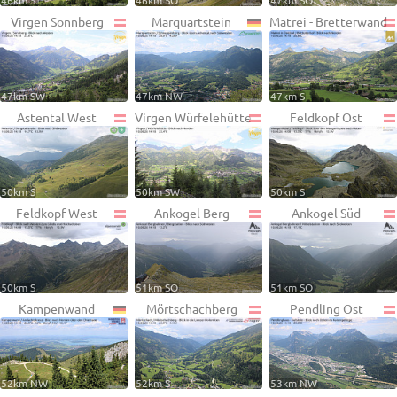
46km S
46km SO
47km SO
Virgen Sonnberg
Marquartstein
Matrei - Bretterwand
47km SW
47km NW
47km S
Astental West
Virgen Würfelehütte
Feldkopf Ost
50km S
50km SW
50km S
Feldkopf West
Ankogel Berg
Ankogel Süd
50km S
51km SO
51km SO
Kampenwand
Mörtschachberg
Pendling Ost
52km NW
52km S
53km NW