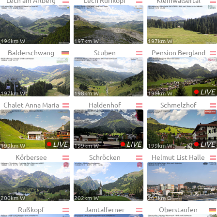
Lech am Arlberg
Lech Rüfikopf
Kleinwalsertal
196km W
197km W
197km W
Balderschwang
Stuben
Pension Bergland
•
LIVE
197km W
198km W
198km W
Chalet Anna Maria
Haldenhof
Schmelzhof
•
•
•
LIVE
LIVE
LIVE
199km W
199km W
199km W
Körbersee
Schröcken
Helmut List Halle
200km W
202km W
203km O
Rußkopf
Jamtalferner
Oberstaufen