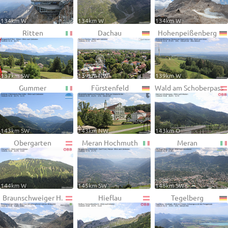
134km W
134km W
134km W
Ritten
Dachau
Hohenpeißenberg
137km SW
139km NW
139km W
Gummer
Fürstenfeld
Wald am Schoberpass
143km SW
143km NW
143km O
Obergarten
Meran Hochmuth
Meran
144km W
145km SW
148km SW
Braunschweiger H.
Hieflau
Tegelberg