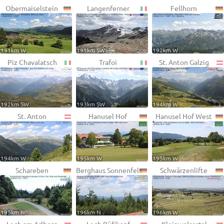
Obermaiselstein
Langenferner
Fellhorn
191km W
191km SW
192km W
Piz Chavalatsch
Trafoi
St. Anton Galzig
192km SW
193km SW
194km W
St. Anton
Hanusel Hof
Hanusel Hof West
194km W
195km W
195km W
Schareben
Berghaus Sonnenfels
Schwärzenlifte
195km N
196km N
196km W