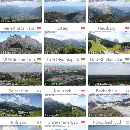
123km W
123km W
123km W
Meilerhütte Haus
Gsteig
Hausberg
123km W
124km W
126km W
LMU-Klinikum Nord
TUM Olympiapark
LMU-Klinikum Süd
126km NW
126km NW
126km NW
Seiser Alm
Kreuzeck
Becherhaus
127km SW
127km W
128km W
Ridnaun
Unterammergau
Pörtschach Süd