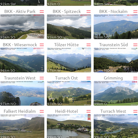
92km SW
92km O
94km SW
BKK - Aktiv Park
BKK - Spitzeck
BKK - Nockalm
95km SO
95km SO
96km SO
BKK - Wiesernock
Tölzer Hütte
Traunstein Süd
96km SO
97km W
97km NO
Traunstein West
Turrach Ost
Grimming
97km NO
97km SO
99km O
Falkert Heidialm
Heidi-Hotel
Turrach West
99km SO
99km SO
99km SO