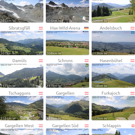
205km W
205km W
206km W
Sibratsgfäll
Max-Wild-Arena
Andelsbuch
207km W
208km W
213km W
Damüls
Schruns
Hasenbühel
217km W
217km W
218km W
Tschagguns
Gargellen
Furkajoch
218km W
222km W
222km W
Gargellen West
Gargellen Süd
Schlappin