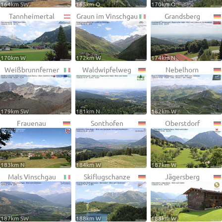
164km SW
165km O
170km O
Tannheimertal
Graun im Vinschgau
Grandsberg
170km W
172km W
174km N
Weißbrunnferner
Waldwipfelweg
Nebelhorn
179km SW
181km N
182km W
Frauenau
Sonthofen
Oberstdorf
183km N
184km W
187km W
Mals Vinschgau
Skiflugschanze
Jägersberg
187km SW
188km W
188km W