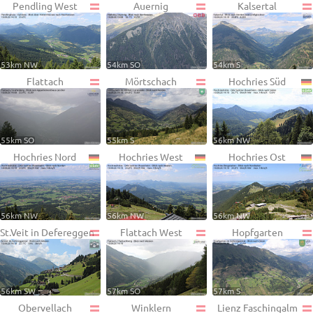
Pendling West
Auernig
Kalsertal
53km NW
54km SO
54km S
Flattach
Mörtschach
Hochries Süd
55km SO
55km S
56km NW
Hochries Nord
Hochries West
Hochries Ost
56km NW
56km NW
56km NW
St.Veit in Defereggen
Flattach West
Hopfgarten
56km SW
57km SO
57km S
Obervellach
Winklern
Lienz Faschingalm