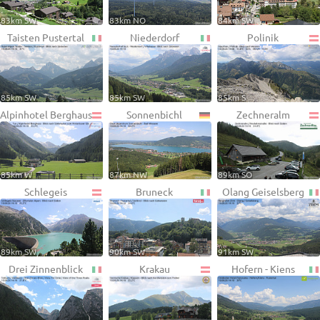
83km SW
83km NO
84km SW
Taisten Pustertal
Niederdorf
Polinik
85km SW
85km SW
85km S
Alpinhotel Berghaus
Sonnenbichl
Zechneralm
85km W
87km NW
89km SO
Schlegeis
Bruneck
Olang Geiselsberg
89km SW
90km SW
91km SW
Drei Zinnenblick
Krakau
Hofern - Kiens