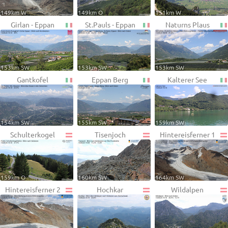
149km W
149km O
151km W
Girlan - Eppan
St.Pauls - Eppan
Naturns Plaus
153km SW
153km SW
153km SW
Gantkofel
Eppan Berg
Kalterer See
154km SW
155km SW
159km SW
Schulterkogel
Tisenjoch
Hintereisferner 1
159km O
160km SW
164km SW
Hintereisferner 2
Hochkar
Wildalpen