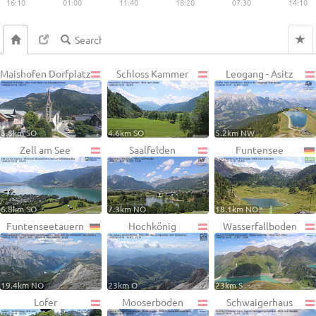
16:10
01:00
11:40
18:20
07:30
14:10
Maishofen Dorfplatz
Schloss Kammer
Leogang - Asitz
3.8km SO
4.6km SO
5.2km NW
Zell am See
Saalfelden
Funtensee
6.8km SO
7.3km NO
18.1km NO
Funtenseetauern
Hochkönig
Wasserfallboden
19.4km NO
23km O
23km S
Lofer
Mooserboden
Schwaigerhaus