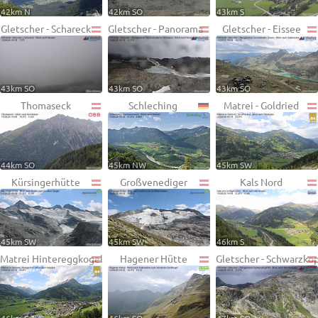
42km N
42km SO
43km S
Gletscher - Schareck
Gletscher - Panorama
Gletscher - Eissee
43km SO
43km SO
43km SO
Thomaseck
Schleching
Matrei - Goldried
44km SO
45km NW
45km SW
Kürsingerhütte
Großvenediger
Kals Nord
45km SW
45km SW
46km S
Matrei Hintereggkogel
Hagener Hütte
Gletscher - Schwarzko