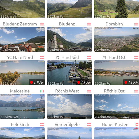
222km W
222km W
223km W
Bludenz Zentrum
Bludenz
Dornbirn
224km W
224km W
227km W
YC Hard Nord
YC Hard Süd
YC Hard Ost
•
•
•
LIVE
LIVE
LIVE
232km W
232km W
232km W
Malcesine
Röthis West
Röthis Ost
236km SW
237km W
237km W
Feldkirch
Vorderälpele
Hoher Kasten