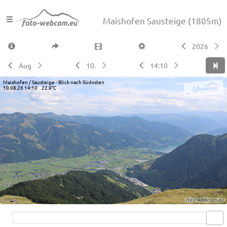
Maishofen Sausteige
(1805m)
2026
Aug
10.
14:10
Maishofen / Sausteige - Blick nach Südosten
10.08.26 14:10 22.9°C
Live video available →
View