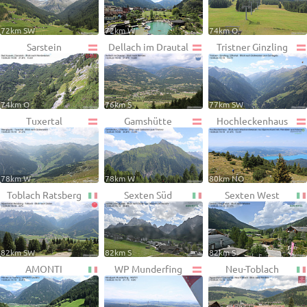
72km SW
72km W
74km O
Sarstein
Dellach im Drautal
Tristner Ginzling
74km O
76km S
77km SW
Tuxertal
Gamshütte
Hochleckenhaus
78km W
78km W
80km NO
Toblach Ratsberg
Sexten Süd
Sexten West
82km SW
82km S
82km S
AMONTI
WP Munderfing
Neu-Toblach