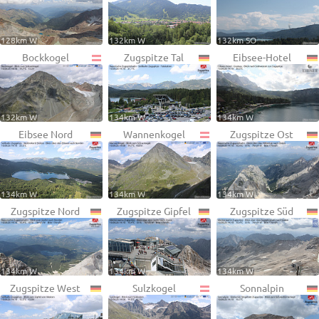
128km W
132km W
132km SO
Bockkogel
Zugspitze Tal
Eibsee-Hotel
132km W
134km W
134km W
Eibsee Nord
Wannenkogel
Zugspitze Ost
134km W
134km W
134km W
Zugspitze Nord
Zugspitze Gipfel
Zugspitze Süd
134km W
134km W
134km W
Zugspitze West
Sulzkogel
Sonnalpin