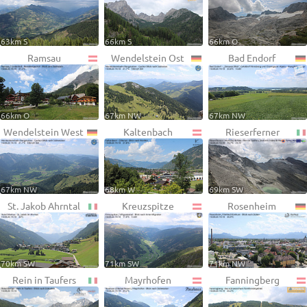
63km S
66km S
66km O
Ramsau
Wendelstein Ost
Bad Endorf
66km O
67km NW
67km NW
Wendelstein West
Kaltenbach
Rieserferner
67km NW
68km W
69km SW
St. Jakob Ahrntal
Kreuzspitze
Rosenheim
70km SW
71km SW
71km NW
Rein in Taufers
Mayrhofen
Fanningberg