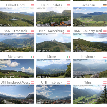
Falkert Nord
Heidi-Chalets
Jachenau
99km SO
100km SO
101km W
BKK - Strohsack
BKK - Kaiserburg
BKK - Country Trail
102km SO
104km SO
104km SO
Meransen
Lüsen
Innsbruck
104km SW
105km SW
105km W
UNI Innsbruck West
UNI Innsbruck
Trins
105km W
105km W
107km W