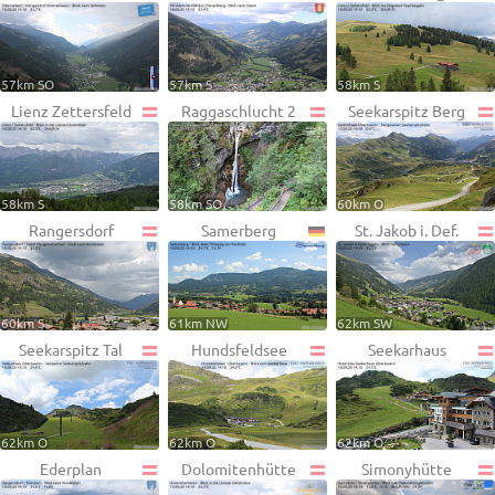
57km SO
57km S
58km S
Lienz Zettersfeld
Raggaschlucht 2
Seekarspitz Berg
58km S
58km SO
60km O
Rangersdorf
Samerberg
St. Jakob i. Def.
60km S
61km NW
62km SW
Seekarspitz Tal
Hundsfeldsee
Seekarhaus
62km O
62km O
62km O
Ederplan
Dolomitenhütte
Simonyhütte