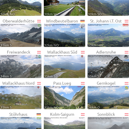
30km NO
30km W
30km SO
Oberwalderhütte
Windbeutelbaron
St. Johann i.T. Ost
31km S
32km NO
33km NW
Freiwandeck
Wallackhaus Süd
Adlersruhe
34km S
35km S
35km S
Wallackhaus Nord
Pass Lueg
Gernkogel
35km S
35km NO
36km O
Stöhrhaus
Kolm-Saigurn
Sonnblick