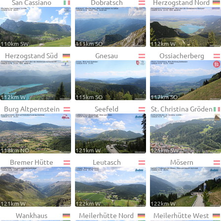
San Cassiano
Dobratsch
Herzogstand Nord
110km SW
111km SO
112km W
Herzogstand Süd
Gnesau
Ossiacherberg
112km W
115km SO
117km SO
Burg Altpernstein
Seefeld
St. Christina Gröden
118km NO
121km W
121km SW
Bremer Hütte
Leutasch
Mösern
121km W
122km W
122km W
Wankhaus
Meilerhütte Nord
Meilerhütte West