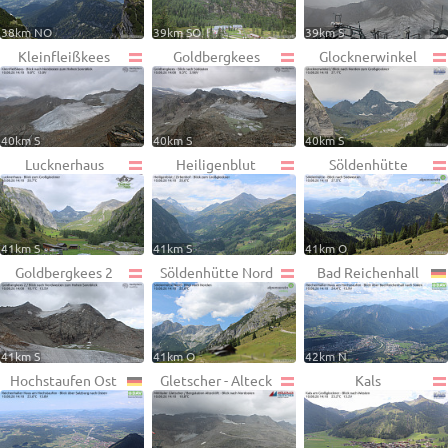
38km NO
39km SO
39km S
Kleinfleißkees
Goldbergkees
Glocknerwinkel
40km S
40km S
40km S
Lucknerhaus
Heiligenblut
Söldenhütte
41km S
41km S
41km O
Goldbergkees 2
Söldenhütte Nord
Bad Reichenhall
41km S
41km O
42km N
Hochstaufen Ost
Gletscher - Alteck
Kals