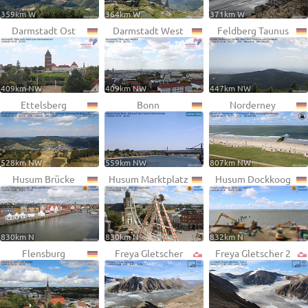
359km W
364km W
371km W
Darmstadt Ost
Darmstadt West
Feldberg Taunus
409km NW
409km NW
447km NW
Ettelsberg
Bonn
Norderney
528km NW
559km NW
807km NW
Husum Brücke
Husum Marktplatz
Husum Dockkoog
830km N
830km N
832km N
Flensburg
Freya Gletscher
Freya Gletscher 2