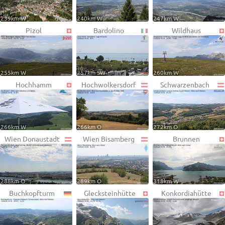
239km W
240km W
247km W
Pizol
Bardolino
Wildhaus
255km W
257km SW
260km W
Hochhamm
Hochwolkersdorf
Schwarzenbach
266km W
266km O
272km O
Wien Donaustadt
Wien Bisamberg
Brunnen
288km O
289km O
318km W
Buchkopfturm
Glecksteinhütte
Konkordiahütte