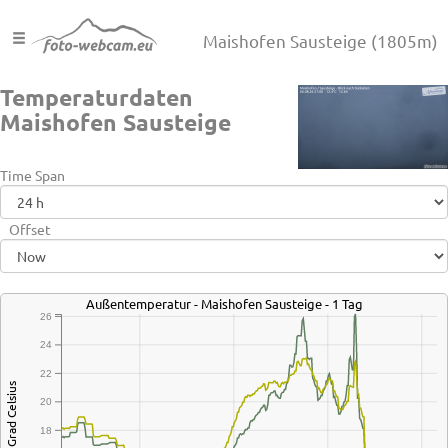
Maishofen Sausteige
(1805m)
Temperaturdaten
Maishofen Sausteige
Time Span
Offset
Außentemperatur - Maishofen Sausteige - 1 Tag
26
24
22
Grad Celsius
20
18