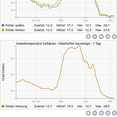
16
14
Do 06.
06h
12h
18h
Fühler außen
Zuletzt
12.4
Mittel
17.1
Min
12.1
Max
26.1
Fühler hinten
Zuletzt
12.5
Mittel
17.5
Min
12.3
Max
23.0
Innentemperatur Gehäuse - Maishofen Sausteige - 1 Tag
25
Grad Celsius
20
15
Do 06.
06h
12h
18h
Fühler Heizung
Zuletzt
12.7
Mittel
19.5
Min
12.7
Max
28.9