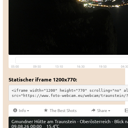
Statischer iframe 1200x770:
<iframe width="1200" height="770" scrolling="no" al