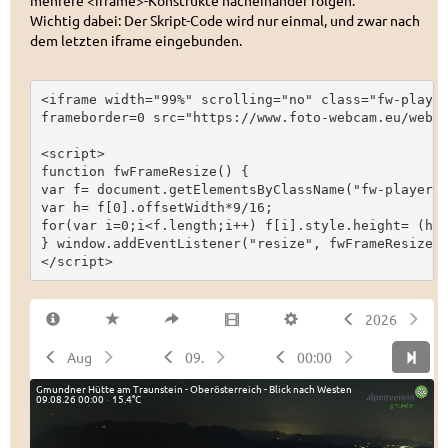
mehrere <iframe>-Konstrukte nacheinander folgen.
Wichtig dabei: Der Skript-Code wird nur einmal, und zwar nach
dem letzten iframe eingebunden.
<iframe width="99%" scrolling="no" class="fw-player
frameborder=0 src="https://www.foto-webcam.eu/webca
<script>

function fwFrameResize() {

var f= document.getElementsByClassName("fw-player")
var h= f[0].offsetWidth*9/16;

for(var i=0;i<f.length;i++) f[i].style.height= (h+(
} window.addEventListener("resize", fwFrameResize);