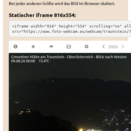
Bei jeder anderen Größe wird das Bild im Browser skaliert.
Statischer iframe 816x554:
<iframe width="816" height="554" scrolling="no" all