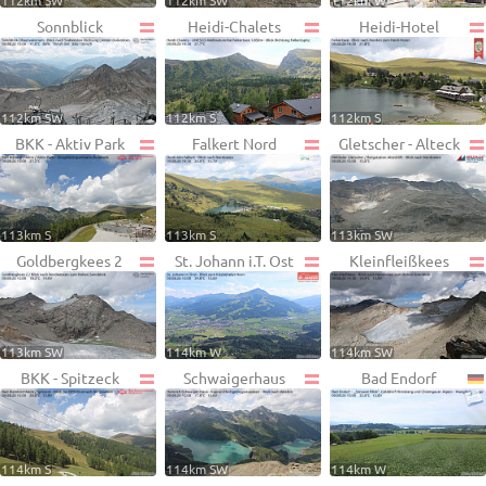
112km SW
112km SW
112km W
Sonnblick
Heidi-Chalets
Heidi-Hotel
112km SW
112km S
112km S
BKK - Aktiv Park
Falkert Nord
Gletscher - Alteck
113km S
113km S
113km SW
Goldbergkees 2
St. Johann i.T. Ost
Kleinfleißkees
113km SW
114km W
114km SW
BKK - Spitzeck
Schwaigerhaus
Bad Endorf
114km S
114km SW
114km W