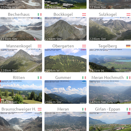
220km W
222km SW
223km SW
Becherhaus
Bockkogel
Sulzkogel
223km SW
226km SW
228km SW
Wannenkogel
Obergarten
Tegelberg
228km SW
229km W
231km W
Ritten
Gummer
Meran Hochmuth
234km SW
239km SW
242km SW
Braunschweiger H.
Meran
Girlan - Eppan