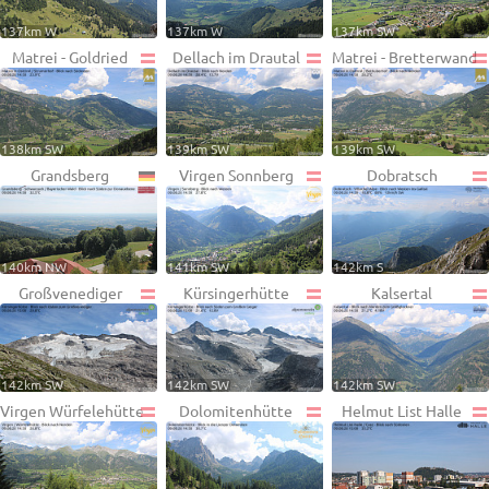
137km W
137km W
137km SW
Matrei - Goldried
Dellach im Drautal
Matrei - Bretterwand
138km SW
139km SW
139km SW
Grandsberg
Virgen Sonnberg
Dobratsch
140km NW
141km SW
142km S
Großvenediger
Kürsingerhütte
Kalsertal
142km SW
142km SW
142km SW
Virgen Würfelehütte
Dolomitenhütte
Helmut List Halle