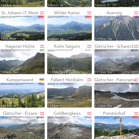
106km S
106km W
106km S
St. Johann i.T. West
Wilder Kaiser
Auernig
108km W
108km W
109km SW
Hagener Hütte
Kolm-Saigurn
Gletscher - Schareck
109km SW
110km SW
111km SW
Kampenwand
Falkert Heidialm
Gletscher - Panorama
111km W
112km S
112km SW
Gletscher - Eissee
Goldbergkees
Pointenhof