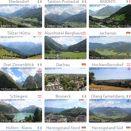
Niederdorf
Taisten Pustertal
AMONTI
179km SW
179km SW
180km SW
Tölzer Hütte
Alpinhotel Berghaus
Jachenau
180km W
181km SW
181km W
Drei Zinnenblick
Dachau
Hochwolkersdorf
183km SW
183km W
184km O
Schlegeis
Bruneck
Olang Geiselsberg
185km SW
186km SW
186km SW
Hofern - Kiens
Herzogstand Nord
Herzogstand Süd