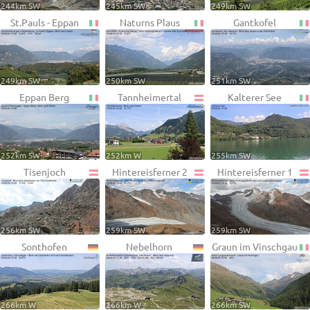
244km SW
245km SW
249km SW
St.Pauls - Eppan
Naturns Plaus
Gantkofel
249km SW
250km SW
251km SW
Eppan Berg
Tannheimertal
Kalterer See
252km SW
252km W
255km SW
Tisenjoch
Hintereisferner 2
Hintereisferner 1
256km SW
259km SW
259km SW
Sonthofen
Nebelhorn
Graun im Vinschgau
266km W
266km W
266km SW