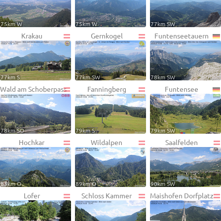
75km W
75km W
77km SW
Krakau
Gernkogel
Funtenseetauern
77km S
77km SW
78km SW
Wald am Schoberpass
Fanningberg
Funtensee
78km SO
79km S
79km SW
Hochkar
Wildalpen
Saalfelden
83km O
89km O
90km SW
Lofer
Schloss Kammer
Maishofen Dorfplatz