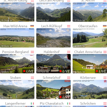
St. Anton Galzig
Lech am Arlberg
St. Anton
283km W
284km W
285km W
Max-Wild-Arena
Lech Rüfikopf
Oberstaufen
285km W
285km W
285km W
Pension Bergland
Haldenhof
Chalet Anna Maria
•
•
•
LIVE
LIVE
LIVE
286km W
287km W
287km W
Stuben
Schmelzhof
Körbersee
•
LIVE
287km W
287km W
287km W
Langenferner
Piz Chavalatsch
Schröcken