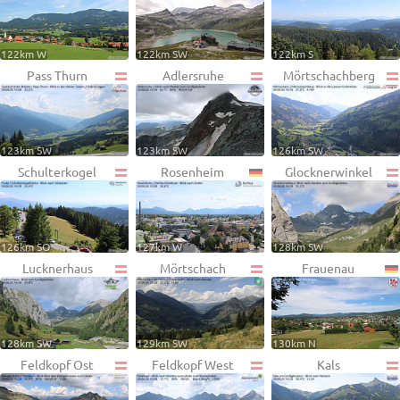
122km W
122km SW
122km S
Pass Thurn
Adlersruhe
Mörtschachberg
123km SW
123km SW
126km SW
Schulterkogel
Rosenheim
Glocknerwinkel
126km SO
127km W
128km SW
Lucknerhaus
Mörtschach
Frauenau
128km SW
129km SW
130km N
Feldkopf Ost
Feldkopf West
Kals