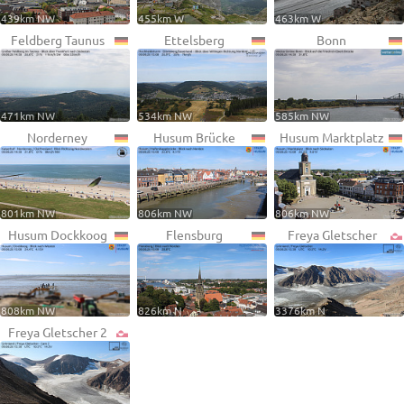
439km NW
455km W
463km W
Feldberg Taunus
Ettelsberg
Bonn
471km NW
534km NW
585km NW
Norderney
Husum Brücke
Husum Marktplatz
801km NW
806km NW
806km NW
Husum Dockkoog
Flensburg
Freya Gletscher
808km NW
826km N
3376km N
Freya Gletscher 2