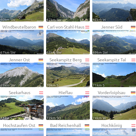
60km SW
62km SW
67km W
Windbeutelbaron
Carl-von-Stahl-Haus
Jenner Süd
67km SW
68km SW
69km SW
Jenner Ost
Seekarspitz Berg
Seekarspitz Tal
69km SW
70km S
71km S
Seekarhaus
Hieflau
Vorderloiplsau
71km S
72km SO
74km W
Hochstaufen Ost
Bad Reichenhall
Hochkönig