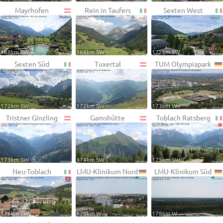
Mayrhofen
Rein in Taufers
Sexten West
168km SW
168km SW
172km SW
Sexten Süd
Tuxertal
TUM Olympiapark
172km SW
172km SW
173km W
Tristner Ginzling
Gamshütte
Toblach Ratsberg
173km SW
174km SW
175km SW
Neu-Toblach
LMU-Klinikum Nord
LMU-Klinikum Süd
176km SW
178km W
178km W