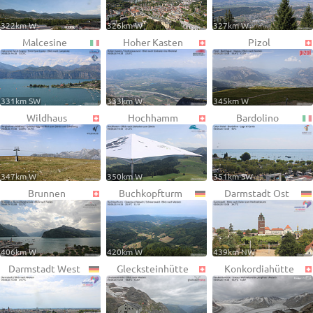
322km W
326km W
327km W
Malcesine
Hoher Kasten
Pizol
331km SW
333km W
345km W
Wildhaus
Hochhamm
Bardolino
347km W
350km W
351km SW
Brunnen
Buchkopfturm
Darmstadt Ost
406km W
420km W
439km NW
Darmstadt West
Glecksteinhütte
Konkordiahütte