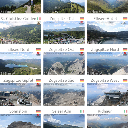
211km W
212km W
217km SW
St. Christina Gröden
Zugspitze Tal
Eibsee-Hotel
217km SW
218km W
218km W
Eibsee Nord
Zugspitze Ost
Zugspitze Nord
218km W
219km W
219km W
Zugspitze Gipfel
Zugspitze Süd
Zugspitze West
219km W
219km W
219km W
Sonnalpin
Seiser Alm
Ridnaun