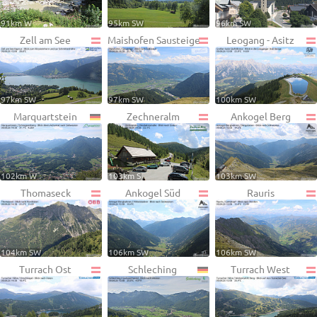
91km W
95km SW
96km SW
Zell am See
Maishofen Sausteige
Leogang - Asitz
97km SW
97km SW
100km SW
Marquartstein
Zechneralm
Ankogel Berg
102km W
103km S
103km SW
Thomaseck
Ankogel Süd
Rauris
104km SW
106km SW
106km SW
Turrach Ost
Schleching
Turrach West