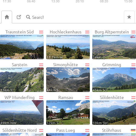
17:30
06:40
13:30
20:10
08:20
15:00
Traunstein Süd
Hochleckenhaus
Burg Altpernstein
0.0km S
17.7km W
24km O
Sarstein
Simonyhütte
Grimming
33km S
44km S
45km SO
WP Munderfing
Ramsau
Söldenhütte
49km NW
52km S
59km SW
Söldenhütte Nord
Pass Lueg
Stöhrhaus