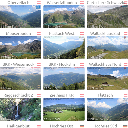
Obervellach
Wasserfallboden
Gletscher - Schwarzko
114km SW
115km SW
115km SW
Mooserboden
Flattach West
Wallackhaus Süd
115km SW
115km SW
116km SW
BKK - Wiesernock
BKK - Nockalm
Wallackhaus Nord
116km S
116km S
117km SW
Raggaschlucht 2
Zielhaus HKR
Flattach
118km SW
119km SW
119km SW
Heiligenblut
Hochries Ost
Hochries Süd