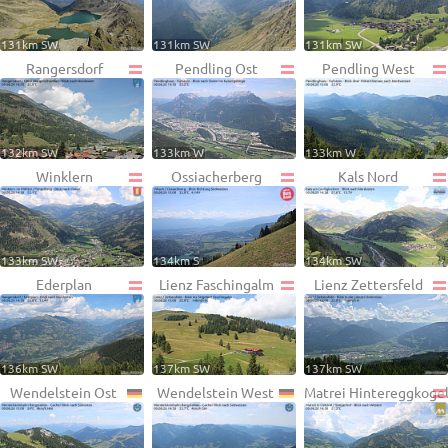
131km SW
131km SW
131km SW
Rangersdorf
Pendling Ost
Pendling West
132km SW
133km W
133km W
Winklern
Ossiacherberg
Kals Nord
133km SW
134km S
134km SW
Ederplan
Lienz Faschingalm
Lienz Zettersfeld
136km SW
137km SW
137km SW
Wendelstein Ost
Wendelstein West
Matrei Hintereggkoge