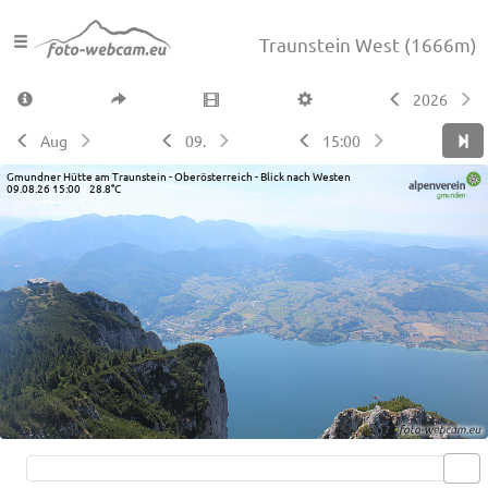
Traunstein West
(1666m)
2026
Aug
09.
15:00
Gmundner Hütte am Traunstein - Oberösterreich - Blick nach Westen
09.08.26 15:00 28.8°C
Live video available →
View