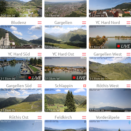
308km W
311km W
312km W
Bludenz
Gargellen
YC Hard Nord
•
LIVE
312km W
313km W
313km W
YC Hard Süd
YC Hard Ost
Gargellen West
•
•
LIVE
LIVE
313km W
313km W
313km W
Gargellen Süd
Schlappin
Röthis West
313km W
315km W
322km W
Röthis Ost
Feldkirch
Vorderälpele