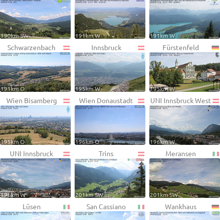
190km SW
191km W
191km W
Schwarzenbach
Innsbruck
Fürstenfeld
191km O
195km W
195km W
Wien Bisamberg
Wien Donaustadt
UNI Innsbruck West
195km O
196km O
196km W
UNI Innsbruck
Trins
Meransen
196km W
201km SW
201km SW
Lüsen
San Cassiano
Wankhaus