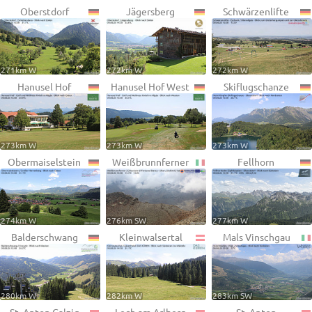
Oberstdorf
Jägersberg
Schwärzenlifte
271km W
272km W
272km W
Hanusel Hof
Hanusel Hof West
Skiflugschanze
273km W
273km W
273km W
Obermaiselstein
Weißbrunnferner
Fellhorn
274km W
276km SW
277km W
Balderschwang
Kleinwalsertal
Mals Vinschgau
280km W
282km W
283km SW