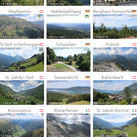
143km SW
144km SW
148km SO
Hopfgarten
Waldwipfelweg
Berghaus Sonnenfels
148km SW
149km NW
149km N
St.Veit in Defereggen
Schareben
Polinik
149km SW
151km N
153km SW
St. Jakob i. Def.
Sonnenbichl
Kaltenbach
156km SW
160km W
161km SW
Kreuzspitze
Rieserferner
St. Jakob Ahrntal
163km SW
166km SW
166km SW