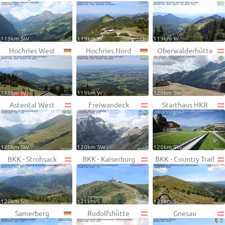
119km SW
119km W
119km W
Hochries West
Hochries Nord
Oberwalderhütte
119km W
119km W
120km SW
Astental West
Freiwandeck
Starthaus HKR
120km SW
120km SW
120km SW
BKK - Strohsack
BKK - Kaiserburg
BKK - Country Trail
120km S
121km S
121km S
Samerberg
Rudolfshütte
Gnesau