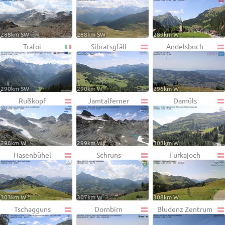
288km SW
288km SW
289km W
Trafoi
Sibratsgfäll
Andelsbuch
290km SW
290km W
296km W
Rußkopf
Jamtalferner
Damüls
298km W
299km W
303km W
Hasenbühel
Schruns
Furkajoch
303km W
307km W
308km W
Tschagguns
Dornbirn
Bludenz Zentrum