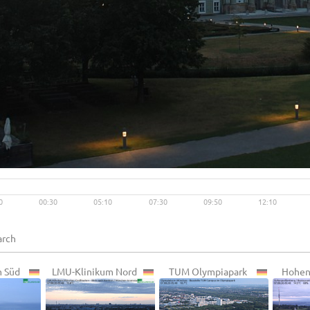
Live video available →
View
0
00:30
05:10
07:30
09:50
12:10
m Süd
LMU-Klinikum Nord
TUM Olympiapark
Hohen