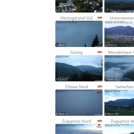
17.1km NO
17.7km O
Herzogstand Süd
Unterammer
63km S
63km S
Gsteig
Wendelstein
76km S
77km SO
Eibsee Nord
Samerber
83km S
84km SO
Zugspitze Nord
Zugspitze 