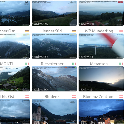
O
146km SW
146km NO
nner Ost
Jenner Süd
WP Munderfing
O
148km SO
149km O
MONTI
Rieserferner
Meransen
153km SO
154km S
this Ost
Bludenz
Bludenz Zentrum
W
155km SW
155km SW