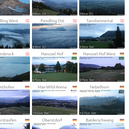
88km SO
88km SO
ling West
Pendling Ost
Tannheimertal
93km SO
93km SW
nnsbruck
Hanusel Hof
Hanusel Hof West
97km SW
97km SW
nthofen
Max-Wild-Arena
Nebelhorn
W
105km SW
107km SW
rstaufen
Oberstdorf
Balderschwang