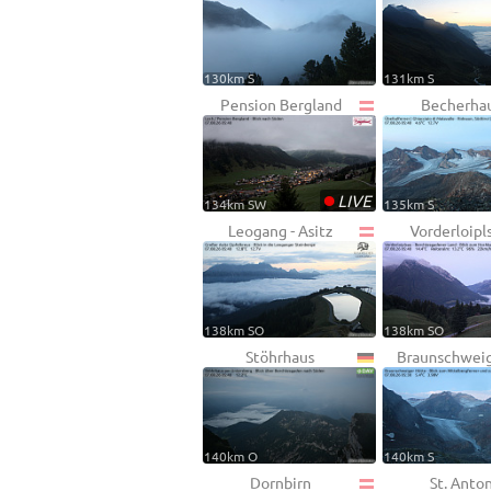
130km S
131km S
Pension Bergland
Becherha
•
LIVE
134km SW
135km S
Leogang - Asitz
Vorderloipl
138km SO
138km SO
Stöhrhaus
Braunschweig
140km O
140km S
Dornbirn
St. Anto