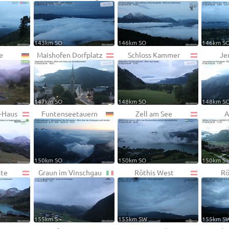
143km SO
146km SO
146km S
e
Maishofen Dorfplatz
Schloss Kammer
Je
147km SO
148km SO
148km S
l-Haus
Funtenseetauern
Zell am See
A
150km SO
150km SO
150km S
tte
Graun im Vinschgau
Röthis West
Rö
155km S
155km SW
155km S