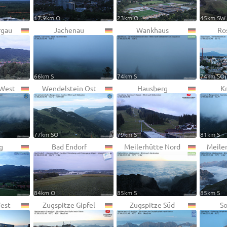
17.9km O
23km O
45km SW
gau
Jachenau
Wankhaus
Ro
66km S
74km S
74km SO
 West
Wendelstein Ost
Hausberg
K
77km SO
79km S
81km S
g
Bad Endorf
Meilerhütte Nord
Meile
84km O
85km S
85km S
West
Zugspitze Gipfel
Zugspitze Süd
So