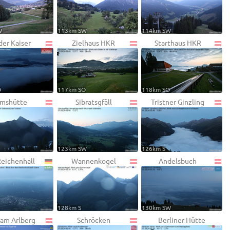
W
113km SW
114km SW
der Kaiser
Zielhaus HKR
Starthaus HKR
O
117km SO
118km SO
mshütte
Sibratsgfäll
Tristner Ginzling
123km SW
126km S
eichenhall
Wannenkogel
Andelsbuch
128km S
130km SW
 am Arlberg
Schröcken
Berliner Hütte