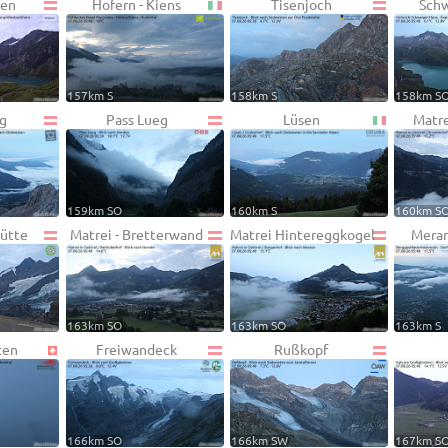
den
Hofern - Kiens
Tisenjoch
Schw
157km S
158km S
158km S
g
Pass Lueg
Lüsen
Matre
159km SO
160km S
160km S
ütte
Matrei - Bretterwand
Matrei Hintereggkogel
Mera
163km SO
163km SO
163km S
ten
Freiwandeck
Rußkopf
166km SO
166km SW
167km S