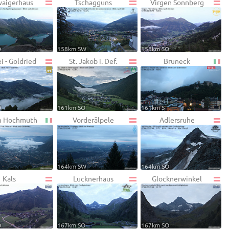
aigerhaus
Tschagguns
Virgen Sonnberg
O
158km SW
158km SO
i - Goldried
St. Jakob i. Def.
Bruneck
O
161km SO
161km S
n Hochmuth
Vorderälpele
Adlersruhe
164km SW
164km SO
Kals
Lucknerhaus
Glocknerwinkel
O
167km SO
167km SO