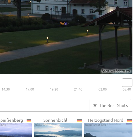
14:30
17:00
19:20
21:40
02:00
05:40
The Best Shots
peißenberg
Sonnenbichl
Herzogstand Nord