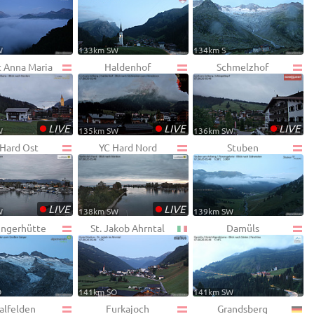
W
133km SW
134km S
t Anna Maria
Haldenhof
Schmelzhof
•
•
•
LIVE
LIVE
LIVE
W
135km SW
136km SW
 Hard Ost
YC Hard Nord
Stuben
•
•
LIVE
LIVE
W
138km SW
139km SW
ingerhütte
St. Jakob Ahrntal
Damüls
O
141km SO
141km SW
alfelden
Furkajoch
Grandsberg