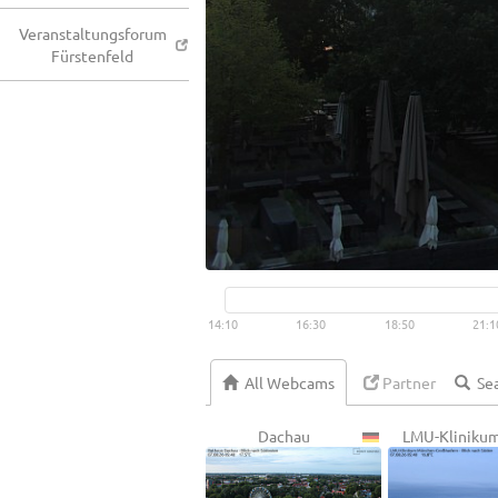
Veranstaltungsforum
Fürstenfeld
14:10
16:30
18:50
21:1
All Webcams
Partner
Dachau
LMU-Kliniku