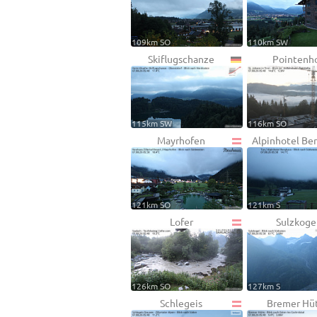
109km SO
110km SW
Skiflugschanze
Pointenh
115km SW
116km SO
Mayrhofen
Alpinhotel Be
121km SO
121km S
Lofer
Sulzkoge
126km SO
127km S
Schlegeis
Bremer Hü