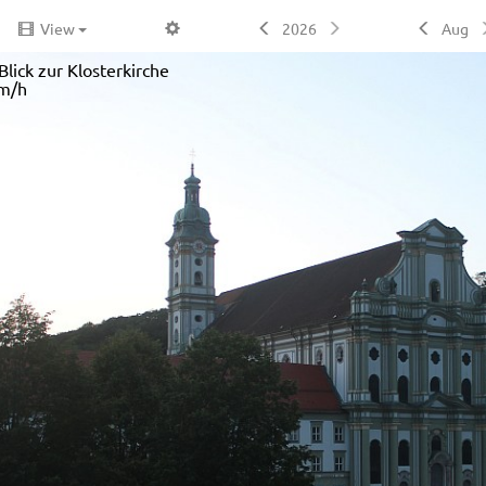
View
2026
Aug
lick zur Klosterkirche
m/h