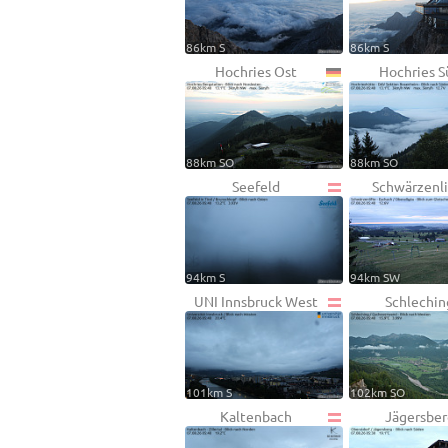
86km S
86km S
Hochries Ost
Hochries S
88km SO
88km SO
Seefeld
Schwärzenli
94km S
94km SW
UNI Innsbruck West
Schlechin
101km S
102km SO
Kaltenbach
Jägersber