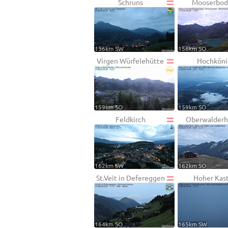
Schruns
Mooserbo
156km SW
156km SO
Virgen Würfelehütte
Hochköni
159km SO
159km SO
Feldkirch
Oberwalderh
162km SW
162km SO
St.Veit in Defereggen
Hoher Kas
164km SO
165km SW