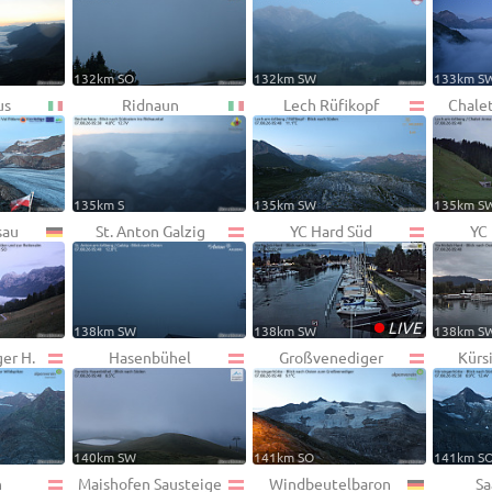
132km SO
132km SW
133km S
us
Ridnaun
Lech Rüfikopf
Chale
135km S
135km SW
135km S
sau
St. Anton Galzig
YC Hard Süd
YC
•
LIVE
138km SW
138km SW
138km S
er H.
Hasenbühel
Großvenediger
Kürs
140km SW
141km SO
141km S
n
Maishofen Sausteige
Windbeutelbaron
Sa