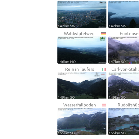
142km SW
142km SW
Waldwipfelweg
Funtense
146km NO
147km SO
Rein in Taufers
Carl-von-Stah
149km SO
149km SO
Wasserfallboden
Rudolfshü
155km SO
155km SO