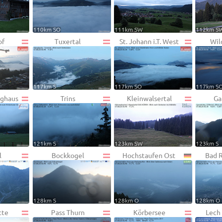
110km SO
111km SW
112km S
of
Tuxertal
St. Johann i.T. West
Wil
117km S
117km SO
117km S
rghaus
Trins
Kleinwalsertal
Ga
121km S
123km SW
123km S
l
Bockkogel
Hochstaufen Ost
Bad R
128km S
128km O
128km O
tte
Pass Thurn
Körbersee
Lech