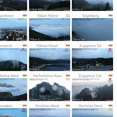
63km SO
63km S
senheim
Tölzer Hütte
Tegelberg
76km S
76km SW
reuzeck
Eibsee-Hotel
Zugspitze Tal
81km S
82km S
rhütte West
Meilerhütte Haus
Zugspitze Ost
85km S
86km S
nnalpin
Hochries West
Hochries Nord